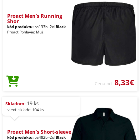
Proact Men's Running
Shor
kód produktu:
pa133bl-2xl
Black
Proact Pohlavie: Muži
8,33€
Cena od
19 ks
Skladom:
- v ext. sklade: 104 ks
Proact Men's Short-sleeve
kód produktu:
pa482bl-2xl
Black