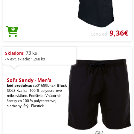
9,36€
Cena od
73 ks
Skladom:
- v ext. sklade: 1.268 ks
Sol's Sandy - Men's
kód produktu:
so01689bl-2xl
Black
SOLS Kvalita. 100 % polyesterové
mikrovlákno. Podšívka: Vnútorné
šortky zo 100 % polyesterovej
sieťoviny. Štýl. Elastick