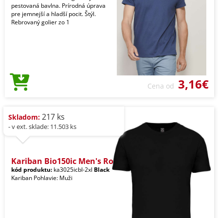
pestovaná bavlna. Prírodná úprava
pre jemnejší a hladší pocit. Štýl.
Rebrovaný golier zo 1
3,16€
Cena od
217 ks
Skladom:
- v ext. sklade: 11.503 ks
Kariban Bio150ic Men's Ro
kód produktu:
ka3025icbl-2xl
Black
Kariban Pohlavie: Muži