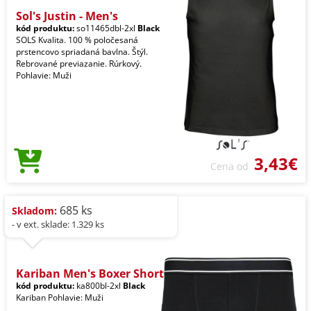
Sol's Justin - Men's
kód produktu:
so11465dbl-2xl
Black
SOLS Kvalita. 100 % poločesaná
prstencovo spriadaná bavlna. Štýl.
Rebrované previazanie. Rúrkový.
Pohlavie: Muži
3,43€
Cena od
685 ks
Skladom:
- v ext. sklade: 1.329 ks
Kariban Men's Boxer Short
kód produktu:
ka800bl-2xl
Black
Kariban Pohlavie: Muži