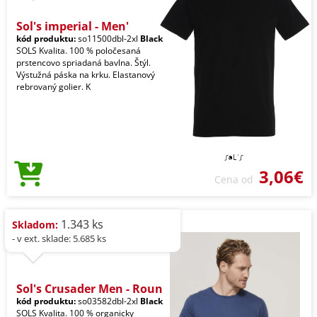
Sol's imperial - Men'
kód produktu:
so11500dbl-2xl
Black
SOLS Kvalita. 100 % poločesaná
prstencovo spriadaná bavlna. Štýl.
Výstužná páska na krku. Elastanový
rebrovaný golier. K
3,06€
Cena od
1.343 ks
Skladom:
- v ext. sklade: 5.685 ks
Sol's Crusader Men - Roun
kód produktu:
so03582dbl-2xl
Black
SOLS Kvalita. 100 % organicky