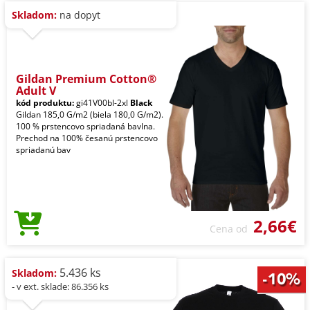
Skladom:
na dopyt
Gildan Premium Cotton®
Adult V
kód produktu:
gi41V00bl-2xl
Black
Gildan 185,0 G/m2 (biela 180,0 G/m2).
100 % prstencovo spriadaná bavlna.
Prechod na 100% česanú prstencovo
spriadanú bav
2,66€
Cena od
5.436 ks
Skladom:
- v ext. sklade: 86.356 ks