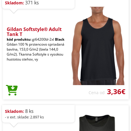
371 ks
Skladom:
Gildan Softstyle® Adult
Tank T
kód produktu:
gi64200bl-2xl
Black
Gildan 100 % prstencovo spriadaná
bavlna, 153,0 G/m2 (biela 144,0
G/m2). Tkanina Softstyle s vysokou
hustotou stehov, vy
3,36€
Cena od
8 ks
Skladom:
- v ext. sklade: 2.897 ks