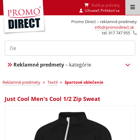
Košík je prázdny
Uživateľ:
Prihlásiť sa
Promo Direct – reklamné predmety
info@promodirect.sk
tel. 917 747 955
Reklamné predmety
– kategórie
»
»
Reklamné predmety
Textil
športové oblečenie
Just Cool Men's Cool 1/2 Zip Sweat