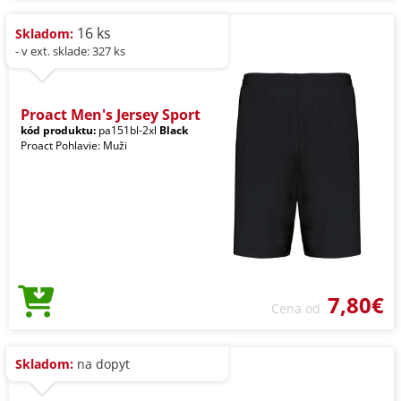
16 ks
Skladom:
- v ext. sklade: 327 ks
Proact Men's Jersey Sport
kód produktu:
pa151bl-2xl
Black
Proact Pohlavie: Muži
7,80€
Cena od
Skladom:
na dopyt