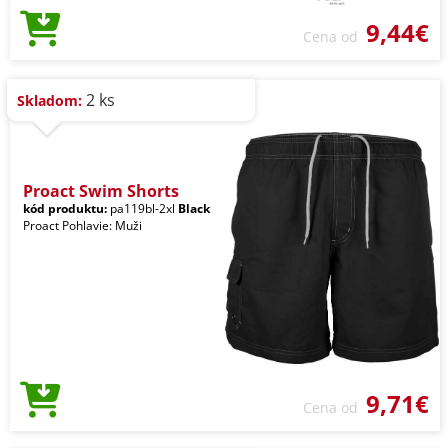
9,44€
Cena od
2 ks
Skladom:
Proact Swim Shorts
kód produktu:
pa119bl-2xl
Black
Proact Pohlavie: Muži
9,71€
Cena od