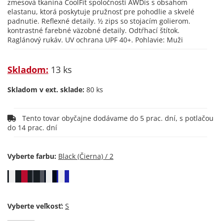
zmesová tkanina CoolFit spoločnosti AWDis s obsahom
elastanu, ktorá poskytuje pružnosť pre pohodlie a skvelé
padnutie. Reflexné detaily. ½ zips so stojacím golierom.
kontrastné farebné väzobné detaily. Odtŕhací štítok.
Raglánový rukáv. UV ochrana UPF 40+. Pohlavie: Muži
Skladom:
13 ks
Skladom v ext. sklade:
80 ks
Tento tovar obyčajne dodávame do 5 prac. dní, s potlačou
do 14 prac. dní
Vyberte farbu:
Vyberte veľkosť: