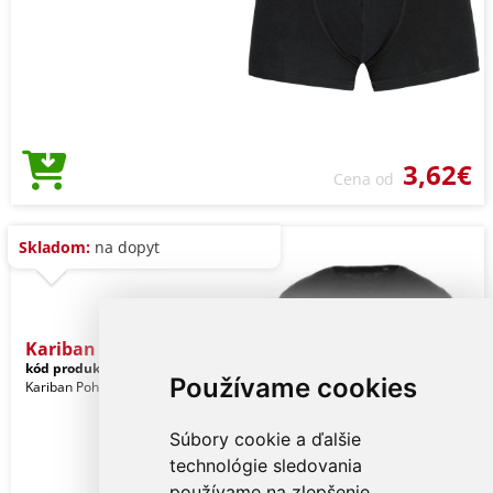
3,62€
Cena od
Skladom:
na dopyt
Kariban Men's Short-sleev
kód produktu:
ka398bl-2xl
Black
Používame cookies
Kariban Pohlavie: Muži
Súbory cookie a ďalšie
technológie sledovania
používame na zlepšenie