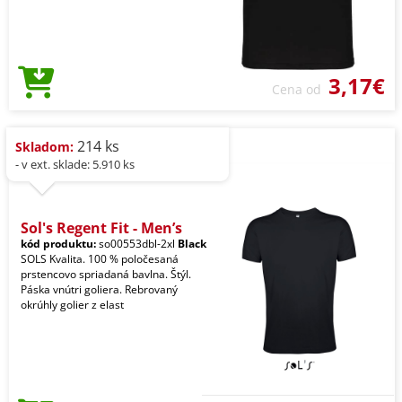
3,17€
Cena od
214 ks
Skladom:
- v ext. sklade: 5.910 ks
Sol's Regent Fit - Men’s
kód produktu:
so00553dbl-2xl
Black
SOLS Kvalita. 100 % poločesaná
prstencovo spriadaná bavlna. Štýl.
Páska vnútri goliera. Rebrovaný
okrúhly golier z elast