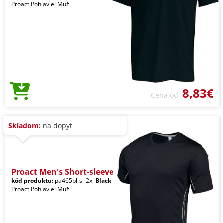
Proact Pohlavie: Muži
8,83€
Cena od
Skladom:
na dopyt
Proact Men's Short-sleeve
kód produktu:
pa465bl-si-2xl
Black
Proact Pohlavie: Muži