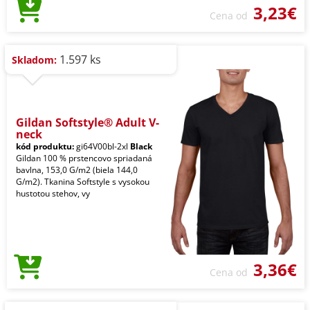
3,23€
Cena od
1.597 ks
Skladom:
Gildan Softstyle® Adult V-
neck
kód produktu:
gi64V00bl-2xl
Black
Gildan 100 % prstencovo spriadaná
bavlna, 153,0 G/m2 (biela 144,0
G/m2). Tkanina Softstyle s vysokou
hustotou stehov, vy
3,36€
Cena od