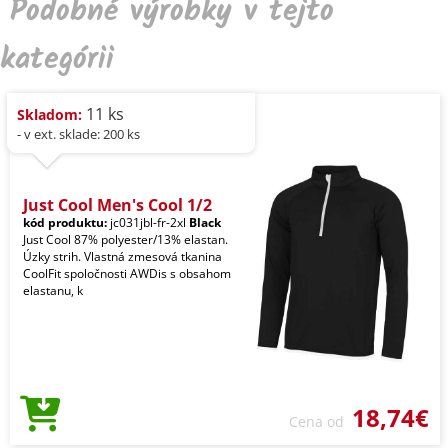
Podobné výrobky v tejto
kategórii
11 ks
Skladom:
- v ext. sklade: 200 ks
Just Cool Men's Cool 1/2
kód produktu:
jc031jbl-fr-2xl
Black
Just Cool 87% polyester/13% elastan.
Úzky strih. Vlastná zmesová tkanina
CoolFit spoločnosti AWDis s obsahom
elastanu, k
18,74€
Cena od