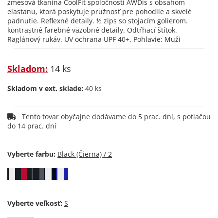
zmesová tkanina CoolFit spoločnosti AWDis s obsahom
elastanu, ktorá poskytuje pružnosť pre pohodlie a skvelé
padnutie. Reflexné detaily. ½ zips so stojacím golierom.
kontrastné farebné väzobné detaily. Odtŕhací štítok.
Raglánový rukáv. UV ochrana UPF 40+. Pohlavie: Muži
Skladom:
14 ks
Skladom v ext. sklade:
40 ks
Tento tovar obyčajne dodávame do 5 prac. dní, s potlačou
do 14 prac. dní
Vyberte farbu:
Vyberte veľkosť: