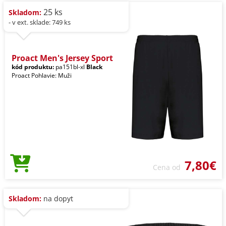
25 ks
Skladom:
- v ext. sklade: 749 ks
Proact Men's Jersey Sport
kód produktu:
pa151bl-xl
Black
Proact Pohlavie: Muži
7,80€
Cena od
Skladom:
na dopyt