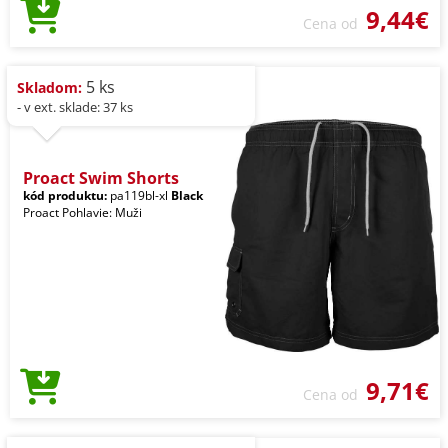
9,44€
Cena od
5 ks
Skladom:
- v ext. sklade: 37 ks
Proact Swim Shorts
kód produktu:
pa119bl-xl
Black
Proact Pohlavie: Muži
9,71€
Cena od