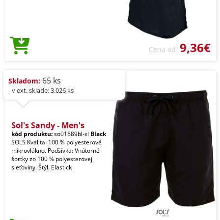
9,36€
Cena od
65 ks
Skladom:
- v ext. sklade: 3.026 ks
Sol's Sandy - Men's
kód produktu:
so01689bl-xl
Black
SOLS Kvalita. 100 % polyesterové
mikrovlákno. Podšívka: Vnútorné
šortky zo 100 % polyesterovej
sieťoviny. Štýl. Elastick