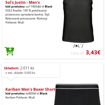
Sol's Justin - Men's
kód produktu:
so11465dbl-xl
Black
SOLS Kvalita. 100 % poločesaná
prstencovo spriadaná bavlna. Štýl.
Rebrované previazanie. Rúrkový.
Pohlavie: Muži
3,43€
Cena od
2.011 ks
Skladom:
- v ext. sklade: 5.055 ks
Kariban Men's Boxer Short
kód produktu:
ka800bl-xl
Black
Kariban Pohlavie: Muži