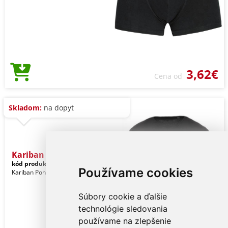
3,62€
Cena od
Skladom:
na dopyt
Kariban Men's Short-sleev
kód produktu:
ka398bl-xl
Black
Používame cookies
Kariban Pohlavie: Muži
Súbory cookie a ďalšie
technológie sledovania
používame na zlepšenie