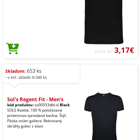
3,17€
Cena od
653 ks
Skladom:
- v ext. sklade: 8.346 ks
Sol's Regent Fit - Men’s
kód produktu:
so00553dbl-xl
Black
SOLS Kvalita. 100 % poločesaná
prstencovo spriadaná bavlna. Štýl.
Páska vnútri goliera. Rebrovaný
okrúhly golier z elast