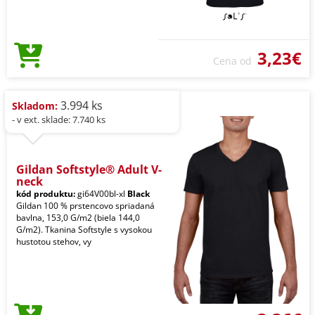
3,23€
Cena od
3.994 ks
Skladom:
- v ext. sklade: 7.740 ks
Gildan Softstyle® Adult V-
neck
kód produktu:
gi64V00bl-xl
Black
Gildan 100 % prstencovo spriadaná
bavlna, 153,0 G/m2 (biela 144,0
G/m2). Tkanina Softstyle s vysokou
hustotou stehov, vy