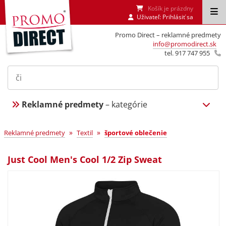
Košík je prázdny
Uživateľ:
Prihlásiť sa
Promo Direct – reklamné predmety
info@promodirect.sk
tel. 917 747 955
Reklamné predmety
– kategórie
»
»
Reklamné predmety
Textil
športové oblečenie
Just Cool Men's Cool 1/2 Zip Sweat