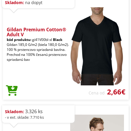
Skladom:
na dopyt
Gildan Premium Cotton®
Adult V
kód produktu:
gi41V00bl-xl
Black
Gildan 185,0 G/m2 (biela 180,0 G/m2).
100 % prstencovo spriadaná bavlna.
Prechod na 100% česanú prstencovo
spriadanú bav
2,66€
Cena od
3.326 ks
Skladom:
- v ext. sklade: 7.710 ks