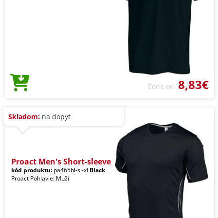
8,83€
Cena od
Skladom:
na dopyt
Proact Men's Short-sleeve
kód produktu:
pa465bl-si-xl
Black
Proact Pohlavie: Muži