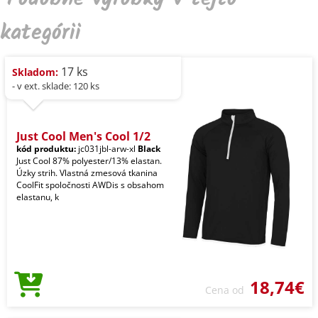
kategórii
17 ks
Skladom:
- v ext. sklade: 120 ks
Just Cool Men's Cool 1/2
kód produktu:
jc031jbl-arw-xl
Black
Just Cool 87% polyester/13% elastan.
Úzky strih. Vlastná zmesová tkanina
CoolFit spoločnosti AWDis s obsahom
elastanu, k
18,74€
Cena od