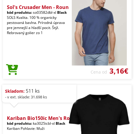
Sol's Crusader Men - Roun
kód produktu:
so03582dbl-xl
Black
SOLS Kvalita. 100 % organicky
pestovaná bavlna. Prírodná úprava
pre jemnejší a hladší pocit. Štýl.
Rebrovaný golier zo 1
3,16€
Cena od
511 ks
Skladom:
- v ext. sklade: 31.698 ks
Kariban Bio150ic Men's Ro
kód produktu:
ka3025icbl-xl
Black
Kariban Pohlavie: Muži