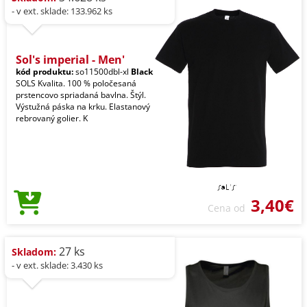
- v ext. sklade: 133.962 ks
Sol's imperial - Men'
kód produktu:
so11500dbl-xl
Black
SOLS Kvalita. 100 % poločesaná
prstencovo spriadaná bavlna. Štýl.
Výstužná páska na krku. Elastanový
rebrovaný golier. K
3,40€
Cena od
27 ks
Skladom:
- v ext. sklade: 3.430 ks