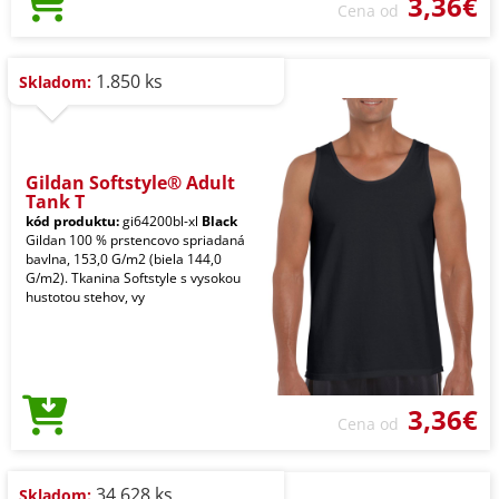
3,36€
Cena od
1.850 ks
Skladom:
Gildan Softstyle® Adult
Tank T
kód produktu:
gi64200bl-xl
Black
Gildan 100 % prstencovo spriadaná
bavlna, 153,0 G/m2 (biela 144,0
G/m2). Tkanina Softstyle s vysokou
hustotou stehov, vy
3,36€
Cena od
34.628 ks
Skladom: