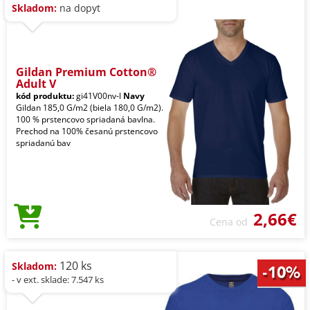
Skladom:
na dopyt
Gildan Premium Cotton®
Adult V
kód produktu:
gi41V00nv-l
Navy
Gildan 185,0 G/m2 (biela 180,0 G/m2).
100 % prstencovo spriadaná bavlna.
Prechod na 100% česanú prstencovo
spriadanú bav
2,66€
Cena od
120 ks
Skladom:
- v ext. sklade: 7.547 ks