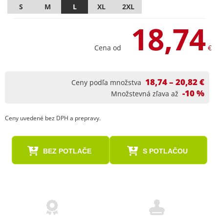
S
M
L
XL
2XL
18,74
Cena od
€
18,74 – 20,82 €
Ceny podľa množstva
-10 %
Množstevná zľava až
Ceny uvedené bez DPH a prepravy.
BEZ POTLAČE
S POTLAČOU