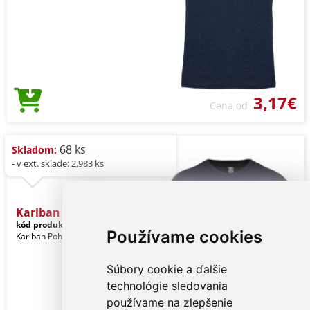
3,17€
Cena od
68 ks
Skladom:
- v ext. sklade: 2.983 ks
Kariban Bio150ic Men's Ro
kód produktu:
ka3025icdeeb-l
Navy
Používame cookies
Kariban Pohlavie: Muži
Súbory cookie a ďalšie
technológie sledovania
používame na zlepšenie