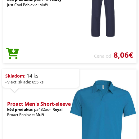
Just Cool Pohlavie: Muži
8,06€
Cena od
14 ks
Skladom:
- v ext. sklade: 655 ks
Proact Men's Short-sleeve
kód produktu:
pa482aq-l
Royal
Proact Pohlavie: Muži