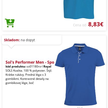
8,83€
Cena od
Skladom:
na dopyt
Sol's Performer Men - Spo
kód produktu:
so01180ro-l
Royal
SOLS Kvalita. 100 % polyester. Štýl.
Krátke rukávy. Predná léga s 3
gombíkmi. Kontrastné detaily na
gombíkovej lége, boč