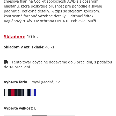
zmesová tkanina CoolFit spoločnosti AWDis s obsahom
elastanu, ktorá poskytuje pružnosť pre pohodlie a skvelé
padnutie. Reflexné detaily. ½ zips so stojacím golierom.
kontrastné farebné väzobné detaily. Odtŕhací štítok.
Raglánový rukáv. UV ochrana UPF 40+. Pohlavie: Muži
Skladom:
10 ks
Skladom v ext. sklade:
40 ks
Tento tovar obyčajne dodávame do 5 prac. dní, s potlačou
do 14 prac. dní
Vyberte farbu:
Vyberte veľkosť: