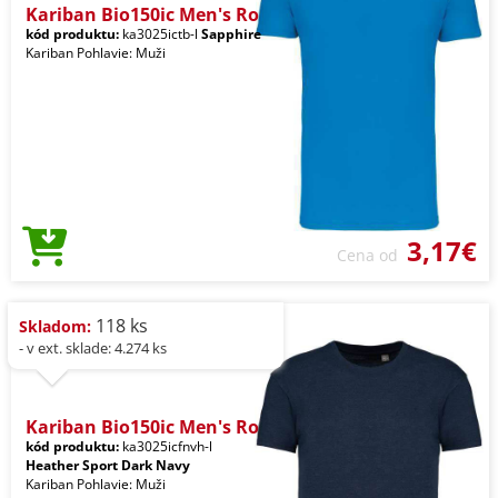
Kariban Bio150ic Men's Ro
kód produktu:
ka3025ictb-l
Sapphire
Kariban Pohlavie: Muži
3,17€
Cena od
118 ks
Skladom:
- v ext. sklade: 4.274 ks
Kariban Bio150ic Men's Ro
kód produktu:
ka3025icfnvh-l
Heather Sport Dark Navy
Kariban Pohlavie: Muži