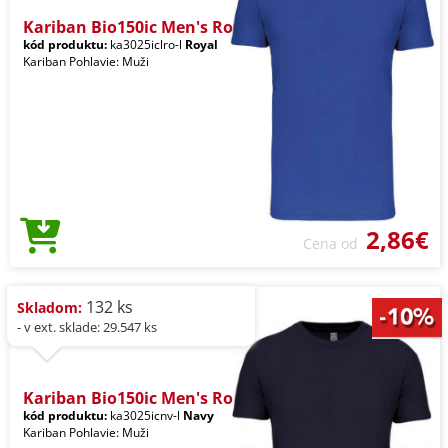
Kariban Bio150ic Men's Ro
kód produktu:
ka3025iclro-l
Royal
Kariban Pohlavie: Muži
2,86€
Cena od
132 ks
Skladom:
- v ext. sklade: 29.547 ks
Kariban Bio150ic Men's Ro
kód produktu:
ka3025icnv-l
Navy
Kariban Pohlavie: Muži