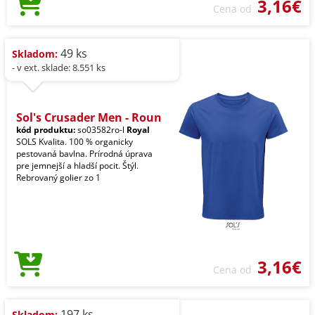
3,16€
Cena od
49 ks
Skladom:
- v ext. sklade: 8.551 ks
Sol's Crusader Men - Roun
kód produktu:
so03582ro-l
Royal
SOLS Kvalita. 100 % organicky
pestovaná bavlna. Prírodná úprava
pre jemnejší a hladší pocit. Štýl.
Rebrovaný golier zo 1
3,16€
Cena od
197 ks
Skladom: