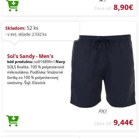
8,90€
Cena od
52 ks
Skladom:
- v ext. sklade: 2.532 ks
Sol's Sandy - Men's
kód produktu:
so01689fn-l
Navy
SOLS Kvalita. 100 % polyesterové
mikrovlákno. Podšívka: Vnútorné
šortky zo 100 % polyesterovej
sieťoviny. Štýl. Elastick
9,44€
Cena od