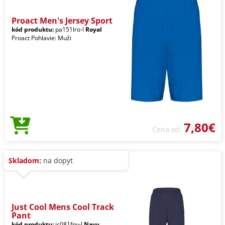
Proact Men's Jersey Sport
kód produktu:
pa151lro-l
Royal
Proact Pohlavie: Muži
7,80€
Cena od
Skladom:
na dopyt
Just Cool Mens Cool Track
Pant
kód produktu:
jc081fnv-l
Navy