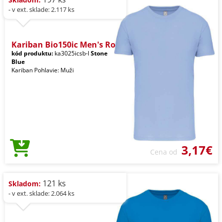
- v ext. sklade: 2.117 ks
Kariban Bio150ic Men's Ro
kód produktu:
ka3025icsb-l
Stone
Blue
Kariban Pohlavie: Muži
3,17€
Cena od
121 ks
Skladom:
- v ext. sklade: 2.064 ks