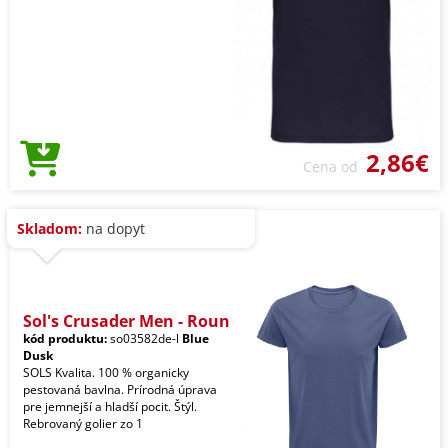
2,86€
Cena od
Skladom:
na dopyt
Sol's Crusader Men - Roun
kód produktu:
so03582de-l
Blue
Dusk
SOLS Kvalita. 100 % organicky
pestovaná bavlna. Prírodná úprava
pre jemnejší a hladší pocit. Štýl.
Rebrovaný golier zo 1