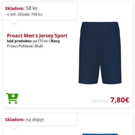
58 ks
Skladom:
- v ext. sklade: 794 ks
Proact Men's Jersey Sport
kód produktu:
pa151nv-l
Navy
Proact Pohlavie: Muži
7,80€
Cena od
Skladom:
na dopyt