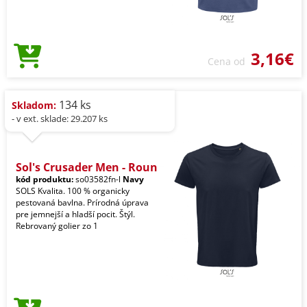
3,16€
Cena od
134 ks
Skladom:
- v ext. sklade: 29.207 ks
Sol's Crusader Men - Roun
kód produktu:
so03582fn-l
Navy
SOLS Kvalita. 100 % organicky
pestovaná bavlna. Prírodná úprava
pre jemnejší a hladší pocit. Štýl.
Rebrovaný golier zo 1