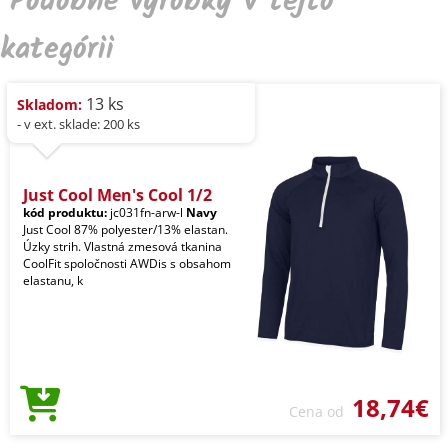
Podobné výrobky v tejto
kategórii
13 ks
Skladom:
- v ext. sklade: 200 ks
Just Cool Men's Cool 1/2
kód produktu:
jc031fn-arw-l
Navy
Just Cool 87% polyester/13% elastan.
Úzky strih. Vlastná zmesová tkanina
CoolFit spoločnosti AWDis s obsahom
elastanu, k
18,74€
Cena od