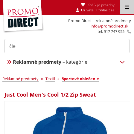
Košík je prázdny
Uživateľ:
Prihlásiť sa
Promo Direct – reklamné predmety
info@promodirect.sk
tel. 917 747 955
Reklamné predmety
– kategórie
»
»
Reklamné predmety
Textil
športové oblečenie
Just Cool Men's Cool 1/2 Zip Sweat