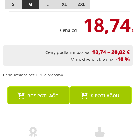
S
M
L
XL
2XL
18,74
Cena od
€
18,74 – 20,82 €
Ceny podľa množstva
-10 %
Množstevná zľava až
Ceny uvedené bez DPH a prepravy.
BEZ POTLAČE
S POTLAČOU