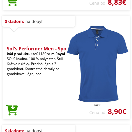
8,83€
Cena od
Skladom:
na dopyt
Sol's Performer Men - Spo
kód produktu:
so01180ro-m
Royal
SOLS Kvalita. 100 % polyester. Štýl.
Krátke rukávy. Predná léga s 3
gombíkmi. Kontrastné detaily na
gombíkovej lége, boč
8,90€
Cena od
Skladom:
na dopyt