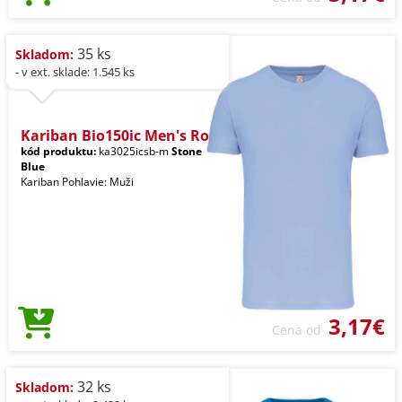
35 ks
Skladom:
- v ext. sklade: 1.545 ks
Kariban Bio150ic Men's Ro
kód produktu:
ka3025icsb-m
Stone
Blue
Kariban Pohlavie: Muži
3,17€
Cena od
32 ks
Skladom: