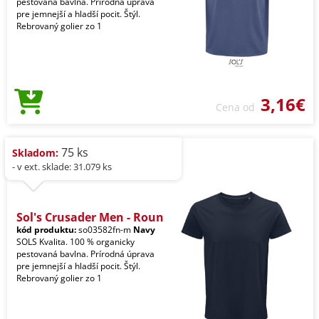
pestovaná bavlna. Prírodná úprava
pre jemnejší a hladší pocit. Štýl.
Rebrovaný golier zo 1
3,16€
Cena od
75 ks
Skladom:
- v ext. sklade: 31.079 ks
Sol's Crusader Men - Roun
kód produktu:
so03582fn-m
Navy
SOLS Kvalita. 100 % organicky
pestovaná bavlna. Prírodná úprava
pre jemnejší a hladší pocit. Štýl.
Rebrovaný golier zo 1