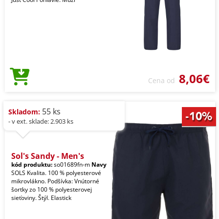
8,06€
Cena od
55 ks
Skladom:
- v ext. sklade: 2.903 ks
Sol's Sandy - Men's
kód produktu:
so01689fn-m
Navy
SOLS Kvalita. 100 % polyesterové
mikrovlákno. Podšívka: Vnútorné
šortky zo 100 % polyesterovej
sieťoviny. Štýl. Elastick