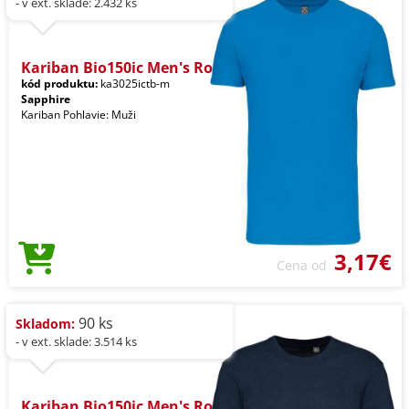
- v ext. sklade: 2.432 ks
Kariban Bio150ic Men's Ro
kód produktu:
ka3025ictb-m
Sapphire
Kariban Pohlavie: Muži
3,17€
Cena od
90 ks
Skladom:
- v ext. sklade: 3.514 ks
Kariban Bio150ic Men's Ro