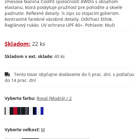
zmesová tkanina CoolFit spoločnosti AWDis s obsahom
elastanu, ktorá poskytuje pružnosť pre pohodlie a skvelé
padnutie. Reflexné detaily. ½ zips so stojacím golierom.
kontrastné farebné väzobné detaily. Odtŕhací štítok.
Raglánový rukáv. UV ochrana UPF 40+. Pohlavie: Muži
Skladom:
22 ks
Skladom v ext. sklade:
40 ks
Tento tovar obyčajne dodávame do 5 prac. dní, s potlačou
do 14 prac. dní
Vyberte farbu:
Vyberte veľkosť: