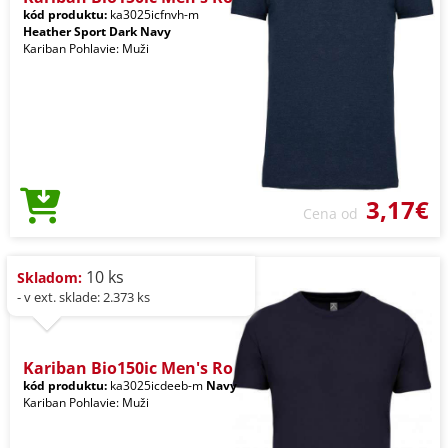
kód produktu:
ka3025icfnvh-m
Heather Sport Dark Navy
Kariban Pohlavie: Muži
3,17€
Cena od
10 ks
Skladom:
- v ext. sklade: 2.373 ks
Kariban Bio150ic Men's Ro
kód produktu:
ka3025icdeeb-m
Navy
Kariban Pohlavie: Muži