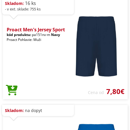
16 ks
Skladom:
- v ext. sklade: 755 ks
Proact Men's Jersey Sport
kód produktu:
pa151nv-m
Navy
Proact Pohlavie: Muži
7,80€
Cena od
Skladom:
na dopyt