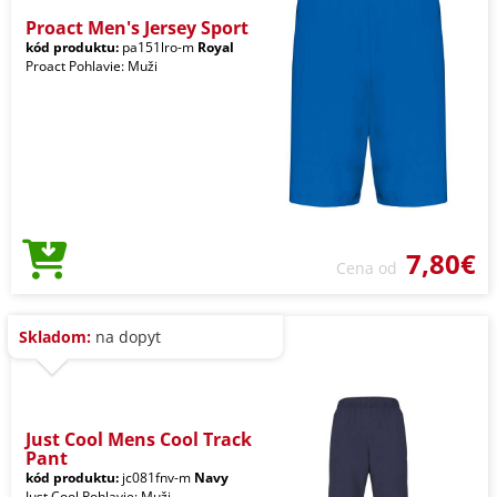
Proact Men's Jersey Sport
kód produktu:
pa151lro-m
Royal
Proact Pohlavie: Muži
7,80€
Cena od
Skladom:
na dopyt
Just Cool Mens Cool Track
Pant
kód produktu:
jc081fnv-m
Navy
Just Cool Pohlavie: Muži