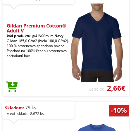
Gildan Premium Cotton®
Adult V
kód produktu:
gi41V00nv-m
Navy
Gildan 185,0 G/m2 (biela 180,0 G/m2).
100 % prstencovo spriadaná bavlna.
Prechod na 100% česanú prstencovo
spriadanú bav
2,66€
Cena od
79 ks
Skladom:
- v ext. sklade: 8.672 ks