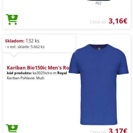
3,16€
Cena od
132 ks
Skladom:
- v ext. sklade: 5.662 ks
Kariban Bio150ic Men's Ro
kód produktu:
ka3025iclro-m
Royal
Kariban Pohlavie: Muži
3,17€
Cena od