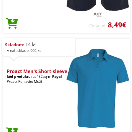
8,49€
Cena od
14 ks
Skladom:
- v ext. sklade: 902 ks
Proact Men's Short-sleeve
kód produktu:
pa482aq-m
Royal
Proact Pohlavie: Muži