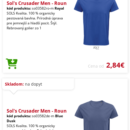
Sol's Crusader Men - Roun
kód produktu:
so03582ro-m
Royal
SOLS Kvalita. 100 % organicky
pestovaná bavlna. Prírodná úprava
pre jemnejší a hladší pocit. Štýl.
Rebrovaný golier zo 1
2,84€
Cena od
Skladom:
na dopyt
Sol's Crusader Men - Roun
kód produktu:
so03582de-m
Blue
Dusk
SOLS Kvalita. 100 % organicky