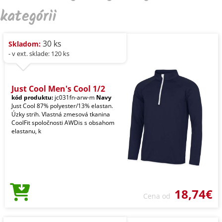
kategórii
30 ks
Skladom:
- v ext. sklade: 120 ks
Just Cool Men's Cool 1/2
kód produktu:
jc031fn-arw-m
Navy
Just Cool 87% polyester/13% elastan.
Úzky strih. Vlastná zmesová tkanina
CoolFit spoločnosti AWDis s obsahom
elastanu, k
18,74€
Cena od