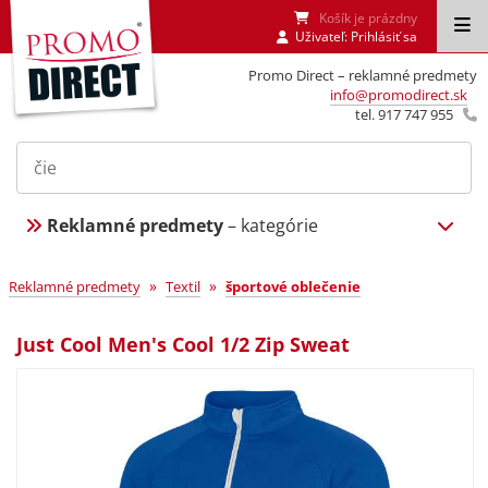
Košík je prázdny
Uživateľ:
Prihlásiť sa
Promo Direct – reklamné predmety
info@promodirect.sk
tel. 917 747 955
Reklamné predmety
– kategórie
»
»
Reklamné predmety
Textil
športové oblečenie
Just Cool Men's Cool 1/2 Zip Sweat