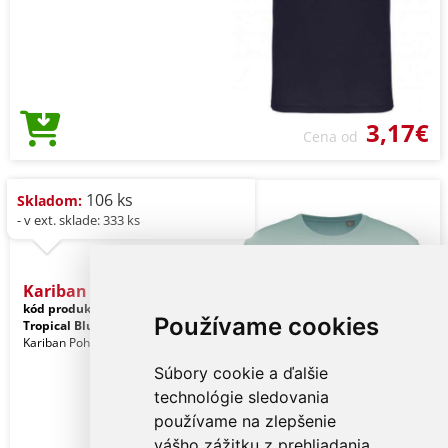
3,17€
Cena od
106 ks
Skladom:
- v ext. sklade: 333 ks
Kariban Bio150ic Men's Ro
kód produktu:
ka3025icsg-m
Používame cookies
Tropical Blue
Kariban Pohlavie: Muži
Súbory cookie a ďalšie
technológie sledovania
používame na zlepšenie
vášho zážitku z prehliadania