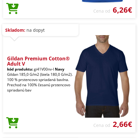
6,26€
Cena od
Skladom:
na dopyt
Gildan Premium Cotton®
Adult V
kód produktu:
gi41V00nv-l
Navy
Gildan 185,0 G/m2 (biela 180,0 G/m2).
100 % prstencovo spriadaná bavlna.
Prechod na 100% česanú prstencovo
spriadanú bav
2,66€
Cena od