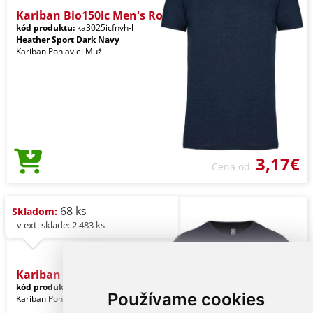
Kariban Bio150ic Men's Ro
kód produktu:
ka3025icfnvh-l
Heather Sport Dark Navy
Kariban Pohlavie: Muži
3,17€
Cena od
68 ks
Skladom:
- v ext. sklade: 2.483 ks
Kariban Bio150ic Men's Ro
kód produktu:
ka3025icdeeb-l
Navy
Používame cookies
Kariban Pohlavie: Muži