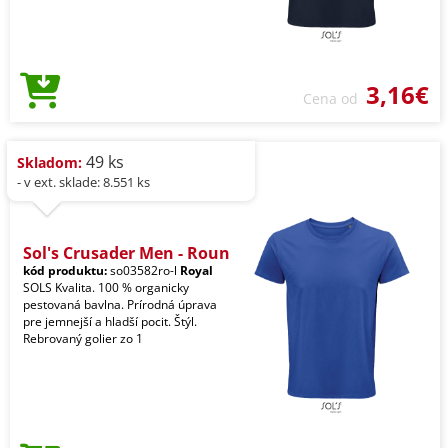
3,16€
Cena od
49 ks
Skladom:
- v ext. sklade: 8.551 ks
Sol's Crusader Men - Roun
kód produktu:
so03582ro-l
Royal
SOLS Kvalita. 100 % organicky
pestovaná bavlna. Prírodná úprava
pre jemnejší a hladší pocit. Štýl.
Rebrovaný golier zo 1