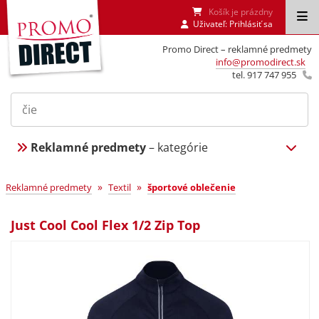
Košík je prázdny
Uživateľ:
Prihlásiť sa
Promo Direct – reklamné predmety
info@promodirect.sk
tel. 917 747 955
Reklamné predmety
– kategórie
»
»
Reklamné predmety
Textil
športové oblečenie
Just Cool Cool Flex 1/2 Zip Top