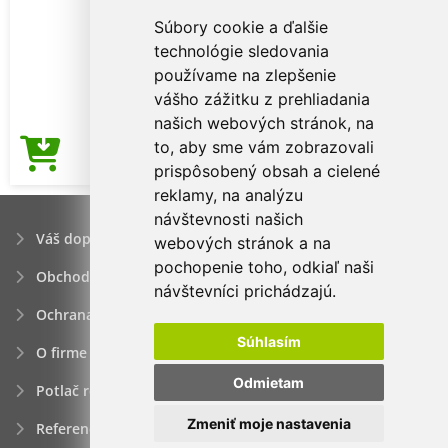
Súbory cookie a ďalšie
technológie sledovania
používame na zlepšenie
vášho zážitku z prehliadania
našich webových stránok, na
to, aby sme vám zobrazovali
3,17€
Cena od
prispôsobený obsah a cielené
reklamy, na analýzu
návštevnosti našich
Váš dopyt
webových stránok a na
pochopenie toho, odkiaľ naši
Obchodné podmienky
návštevníci prichádzajú.
Ochrana osobných údajov
Súhlasím
O firme
Odmietam
Potlač reklamných predmetov
Zmeniť moje nastavenia
Referencie