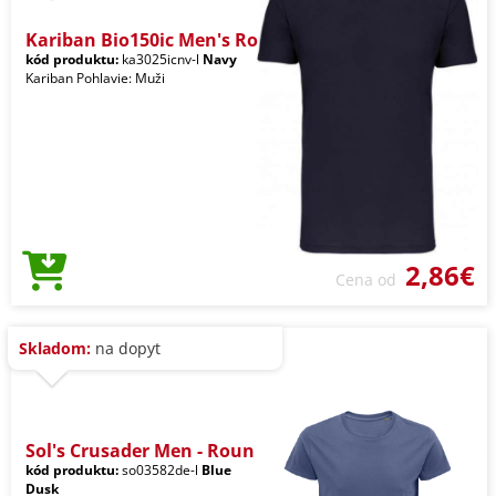
Kariban Bio150ic Men's Ro
kód produktu:
ka3025icnv-l
Navy
Kariban Pohlavie: Muži
2,86€
Cena od
Skladom:
na dopyt
Sol's Crusader Men - Roun
kód produktu:
so03582de-l
Blue
Dusk