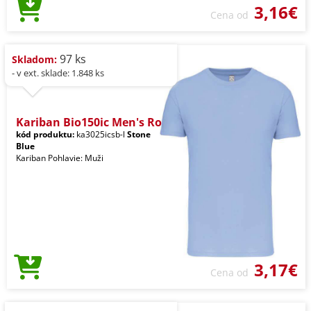
3,16€
Cena od
97 ks
Skladom:
- v ext. sklade: 1.848 ks
Kariban Bio150ic Men's Ro
kód produktu:
ka3025icsb-l
Stone
Blue
Kariban Pohlavie: Muži
3,17€
Cena od