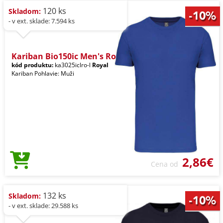
120 ks
Skladom:
- v ext. sklade: 7.594 ks
Kariban Bio150ic Men's Ro
kód produktu:
ka3025iclro-l
Royal
Kariban Pohlavie: Muži
2,86€
Cena od
132 ks
Skladom:
- v ext. sklade: 29.588 ks