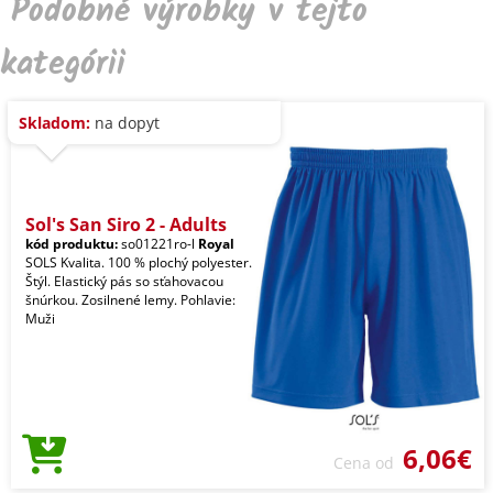
Podobné výrobky v tejto
kategórii
Skladom:
na dopyt
Sol's San Siro 2 - Adults
kód produktu:
so01221ro-l
Royal
SOLS Kvalita. 100 % plochý polyester.
Štýl. Elastický pás so sťahovacou
šnúrkou. Zosilnené lemy. Pohlavie:
Muži
6,06€
Cena od