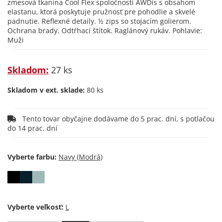
zmesová tkanina Cool Flex spoločnosti AWDis s obsahom
elastanu, ktorá poskytuje pružnosť pre pohodlie a skvelé
padnutie. Reflexné detaily. ½ zips so stojacím golierom.
Ochrana brady. Odtŕhací štítok. Raglánový rukáv. Pohlavie:
Muži
Skladom:
27 ks
Skladom v ext. sklade:
80 ks
Tento tovar obyčajne dodávame do 5 prac. dní, s potlačou
do 14 prac. dní
Vyberte farbu:
Vyberte veľkosť: