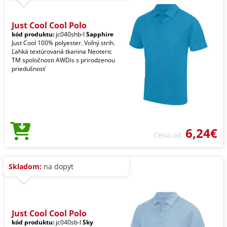
Just Cool Cool Polo
kód produktu:
jc040shb-l
Sapphire
Just Cool 100% polyester. Voľný strih.
Ľahká textúrovaná tkanina Neoteric
TM spoločnosti AWDis s prirodzenou
priedušnosť
6,24€
Cena od
Skladom:
na dopyt
Just Cool Cool Polo
kód produktu:
jc040sb-l
Sky