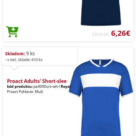
6,26€
Cena od
9 ks
Skladom:
- v ext. sklade: 410 ks
Proact Adults' Short-slee
kód produktu:
pa4000sro-wh-l
Royal
Proact Pohlavie: Muži