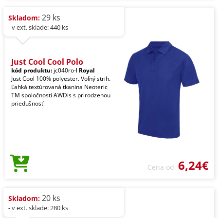
29 ks
Skladom:
- v ext. sklade: 440 ks
Just Cool Cool Polo
kód produktu:
jc040ro-l
Royal
Just Cool 100% polyester. Voľný strih.
Ľahká textúrovaná tkanina Neoteric
TM spoločnosti AWDis s prirodzenou
priedušnosť
6,24€
Cena od
20 ks
Skladom:
- v ext. sklade: 280 ks