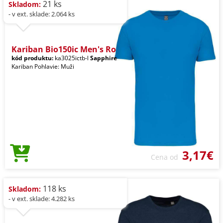
21 ks
Skladom:
- v ext. sklade: 2.064 ks
Kariban Bio150ic Men's Ro
kód produktu:
ka3025ictb-l
Sapphire
Kariban Pohlavie: Muži
3,17€
Cena od
118 ks
Skladom:
- v ext. sklade: 4.282 ks