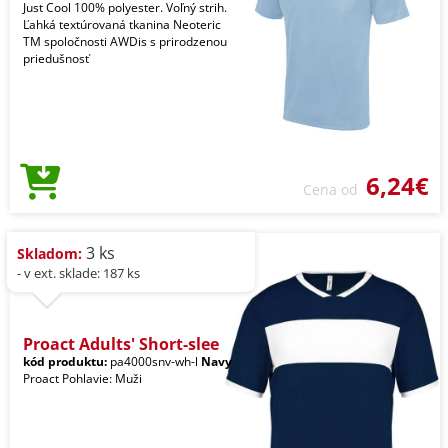
Just Cool 100% polyester. Voľný strih.
Ľahká textúrovaná tkanina Neoteric
TM spoločnosti AWDis s prirodzenou
priedušnosť
6,24€
Cena od
3 ks
Skladom:
- v ext. sklade: 187 ks
Proact Adults' Short-slee
kód produktu:
pa4000snv-wh-l
Navy
Proact Pohlavie: Muži