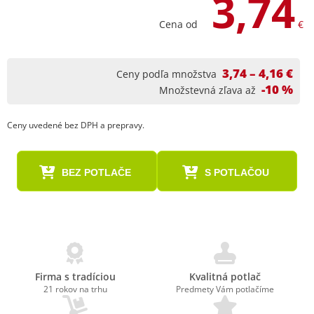
3,74
Cena od
€
3,74 – 4,16 €
Ceny podľa množstva
-10 %
Množstevná zľava až
Ceny uvedené bez DPH a prepravy.
BEZ POTLAČE
S POTLAČOU
Firma s tradíciou
Kvalitná potlač
21 rokov na trhu
Predmety Vám potlačíme