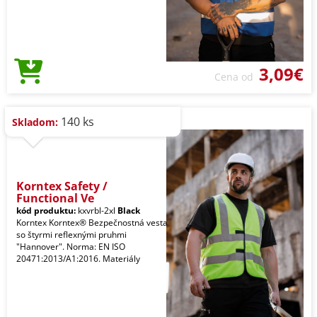
3,09€
Cena od
140 ks
Skladom:
Korntex Safety /
Functional Ve
kód produktu:
kxvrbl-2xl
Black
Korntex Korntex® Bezpečnostná vesta
so štyrmi reflexnými pruhmi
"Hannover". Norma: EN ISO
20471:2013/A1:2016. Materiály