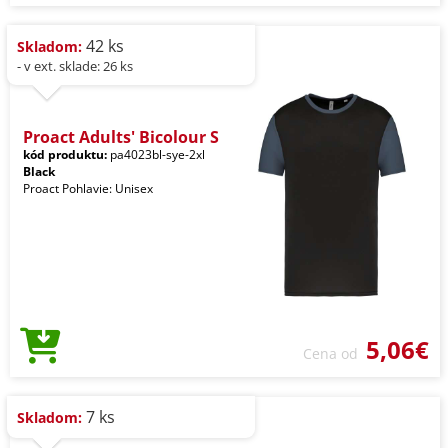
42 ks
Skladom:
- v ext. sklade: 26 ks
Proact Adults' Bicolour S
kód produktu:
pa4023bl-sye-2xl
Black
Proact Pohlavie: Unisex
5,06€
Cena od
7 ks
Skladom: