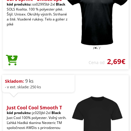
kód produktu:
so02995bl-2xl
Black
SOLS Kvalita. 100 % polyester piké.
Štýl. Unisex. Okrúhly výstrih. Strihané
a šité. Vsadené rukávy. Telo a golier z
piké
2,69€
Cena od
9 ks
Skladom:
- v ext. sklade: 250 ks
Just Cool Cool Smooth T
kód produktu:
jc020jbl-2xl
Black
Just Cool 100% polyester. Voľný strih.
Ľahká hladká tkanina Neoteric TM
spoločnosti AWDis s prirodzenou