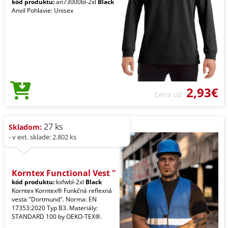
kód produktu:
an73000bl-2xl
Black
Anvil Pohlavie: Unisex
2,93€
Cena od
27 ks
Skladom:
- v ext. sklade: 2.802 ks
Korntex Functional Vest "
kód produktu:
kxfwbl-2xl
Black
Korntex Korntex® Funkčná reflexná
vesta "Dortmund". Norma: EN
17353:2020 Typ B3. Materiály:
STANDARD 100 by OEKO-TEX®.