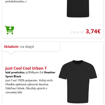
priedušnosťou, r
3,74€
Cena od
Skladom:
na dopyt
Just Cool Cool Urban T
kód produktu:
jc004bum-2xl
Heather
Sport Black
Just Cool 100% polyester. Voľný strih.
Hladká úpletová výkonná tkanina.
Odtŕhací štítok. Okrúhly výstrih z
rovnakej látk