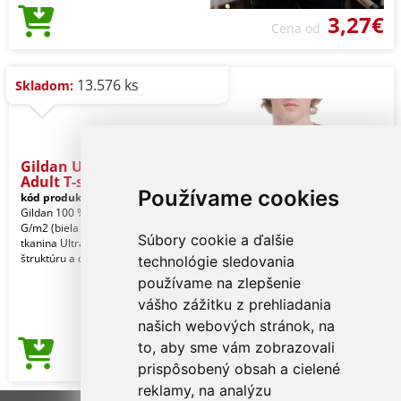
3,27€
Cena od
13.576 ks
Skladom:
Gildan Ultra Cotton™
Adult T-s
Používame cookies
kód produktu:
gi2000bl-2xl
Black
Gildan 100 % americká bavlna, 203,0
G/m2 (biela 193,0 G/m2). Ťažká
Súbory cookie a ďalšie
tkanina Ultra Cotton poskytuje
štruktúru a odolnosť v
technológie sledovania
používame na zlepšenie
vášho zážitku z prehliadania
našich webových stránok, na
to, aby sme vám zobrazovali
3,31€
Cena od
prispôsobený obsah a cielené
reklamy, na analýzu