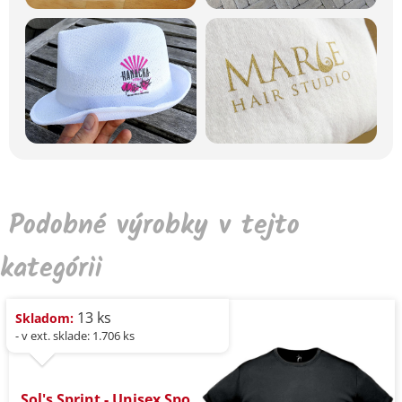
Podobné výrobky v tejto
kategórii
13 ks
Skladom:
- v ext. sklade: 1.706 ks
Sol's Sprint - Unisex Spo