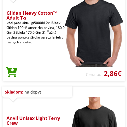
Gildan Heavy Cotton™
Adult T-s
kód produktu:
gi5000bl-2xl
Black
Gildan 100 % americká bavlna, 180,0
G/m2 (biela 170,0 G/m2). Ťažká
bavlna ponúka širokú paletu farieb v
rôznych siluetác
2,86€
Cena od
Skladom:
na dopyt
Anvil Unisex Light Terry
Crew