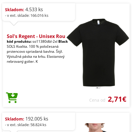
4.533 ks
Skladom:
- v ext. sklade: 166.016 ks
Sol's Regent - Unisex Rou
kód produktu:
so11380dbl-2xl
Black
SOLS Kvalita. 100 % poločesaná
prstencovo spriadaná bavlna. Štýl.
Výstužná páska na krku. Elastanový
rebrovaný golier. K
2,71€
Cena od
192.005 ks
Skladom:
- v ext. sklade: 58.824 ks