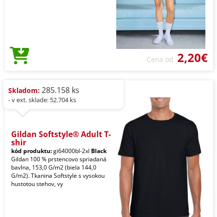
2,20€
Cena od
285.158 ks
Skladom:
- v ext. sklade: 52.704 ks
Gildan Softstyle® Adult T-
shir
kód produktu:
gi64000bl-2xl
Black
Gildan 100 % prstencovo spriadaná
bavlna, 153,0 G/m2 (biela 144,0
G/m2). Tkanina Softstyle s vysokou
hustotou stehov, vy