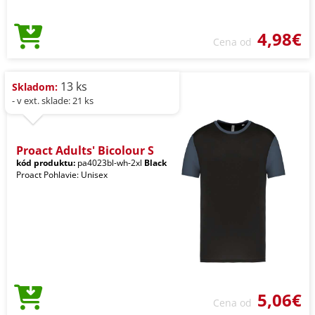
4,98€
Cena od
13 ks
Skladom:
- v ext. sklade: 21 ks
Proact Adults' Bicolour S
kód produktu:
pa4023bl-wh-2xl
Black
Proact Pohlavie: Unisex
5,06€
Cena od