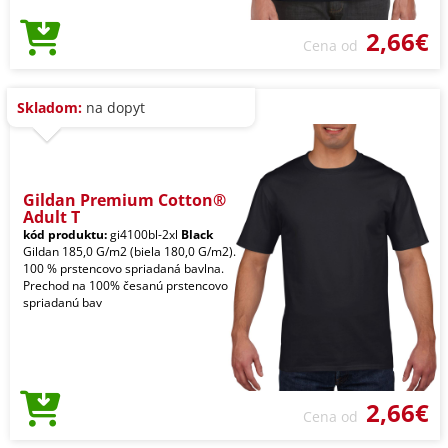
2,66€
Cena od
Skladom:
na dopyt
Gildan Premium Cotton®
Adult T
kód produktu:
gi4100bl-2xl
Black
Gildan 185,0 G/m2 (biela 180,0 G/m2).
100 % prstencovo spriadaná bavlna.
Prechod na 100% česanú prstencovo
spriadanú bav
2,66€
Cena od