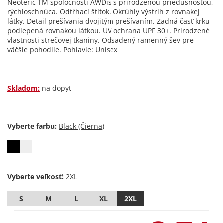
Neoteric TM spoločnosti AWDis s prirodzenou priedušnosťou,
rýchloschnúca. Odtŕhací štítok. Okrúhly výstrih z rovnakej
látky. Detail prešívania dvojitým prešívaním. Zadná časť krku
podlepená rovnakou látkou. UV ochrana UPF 30+. Prirodzené
vlastnosti strečovej tkaniny. Odsadený ramenný šev pre
väčšie pohodlie. Pohlavie: Unisex
Skladom:
na dopyt
Vyberte farbu:
Vyberte veľkosť:
S
M
L
XL
2XL