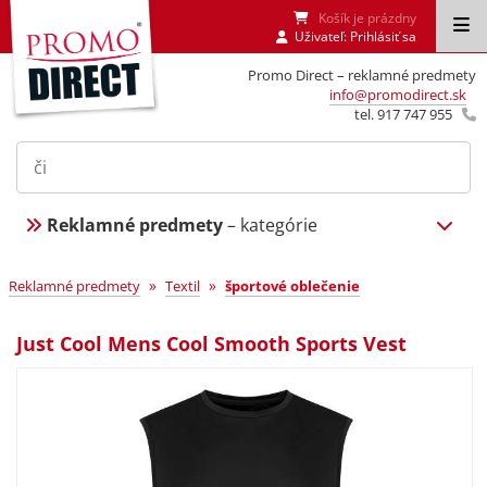
Košík je prázdny
Uživateľ:
Prihlásiť sa
Promo Direct – reklamné predmety
info@promodirect.sk
tel. 917 747 955
Reklamné predmety
– kategórie
»
»
Reklamné predmety
Textil
športové oblečenie
Just Cool Mens Cool Smooth Sports Vest