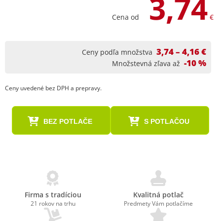
3,74
Cena od
€
3,74 – 4,16 €
Ceny podľa množstva
-10 %
Množstevná zľava až
Ceny uvedené bez DPH a prepravy.
BEZ POTLAČE
S POTLAČOU
Firma s tradíciou
Kvalitná potlač
21 rokov na trhu
Predmety Vám potlačíme