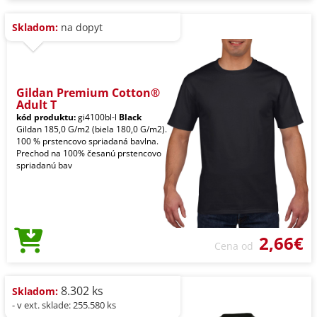
Skladom:
na dopyt
Gildan Premium Cotton®
Adult T
kód produktu:
gi4100bl-l
Black
Gildan 185,0 G/m2 (biela 180,0 G/m2).
100 % prstencovo spriadaná bavlna.
Prechod na 100% česanú prstencovo
spriadanú bav
2,66€
Cena od
8.302 ks
Skladom:
- v ext. sklade: 255.580 ks