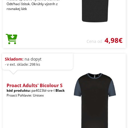
Odtŕhací štítok. Okrúhly výstrih z
rovnakej látk
4,98€
Cena od
Skladom:
na dopyt
- v ext. sklade: 298 ks
Proact Adults' Bicolour S
kód produktu:
pa4023bl-sre-l
Black
Proact Pohlavie: Unisex