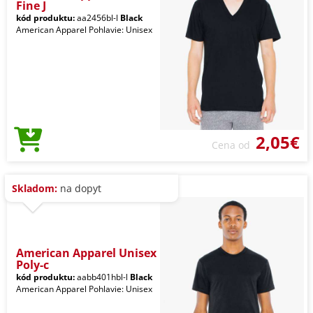
Fine J
kód produktu:
aa2456bl-l
Black
American Apparel Pohlavie: Unisex
2,05€
Cena od
Skladom:
na dopyt
American Apparel Unisex
Poly-c
kód produktu:
aabb401hbl-l
Black
American Apparel Pohlavie: Unisex