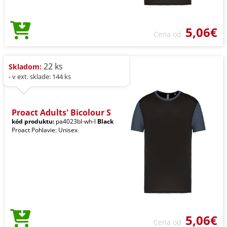
5,06€
Cena od
22 ks
Skladom:
- v ext. sklade: 144 ks
Proact Adults' Bicolour S
kód produktu:
pa4023bl-wh-l
Black
Proact Pohlavie: Unisex
5,06€
Cena od