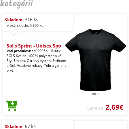
kategórii
316 ks
Skladom:
- v ext. sklade: 5.896 ks
Sol's Sprint - Unisex Spo
kód produktu:
so02995bl-l
Black
SOLS Kvalita. 100 % polyester piké.
Štýl. Unisex. Okrúhly výstrih. Strihané
a šité. Vsadené rukávy. Telo a golier z
piké
2,69€
Cena od
67 ks
Skladom: