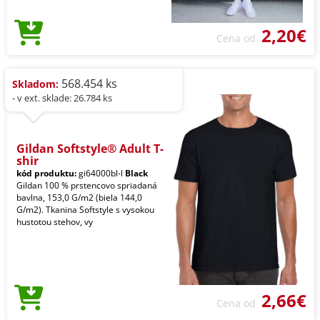
2,20€
Cena od
568.454 ks
Skladom:
- v ext. sklade: 26.784 ks
Gildan Softstyle® Adult T-
shir
kód produktu:
gi64000bl-l
Black
Gildan 100 % prstencovo spriadaná
bavlna, 153,0 G/m2 (biela 144,0
G/m2). Tkanina Softstyle s vysokou
hustotou stehov, vy
2,66€
Cena od