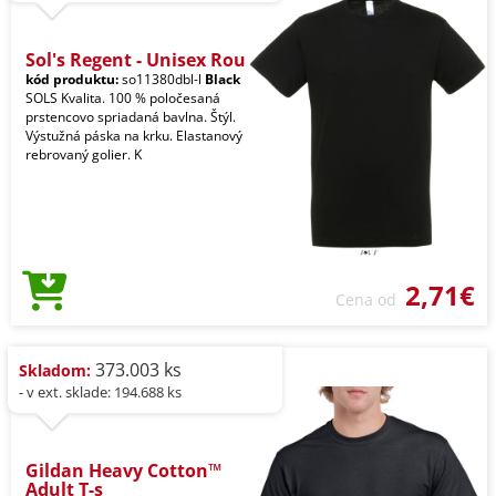
Sol's Regent - Unisex Rou
kód produktu:
so11380dbl-l
Black
SOLS Kvalita. 100 % poločesaná
prstencovo spriadaná bavlna. Štýl.
Výstužná páska na krku. Elastanový
rebrovaný golier. K
2,71€
Cena od
373.003 ks
Skladom:
- v ext. sklade: 194.688 ks
Gildan Heavy Cotton™
Adult T-s