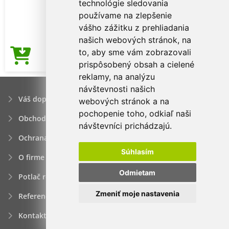
technológie sledovania
používame na zlepšenie
vášho zážitku z prehliadania
našich webových stránok, na
to, aby sme vám zobrazovali
2,93€
Cena od
prispôsobený obsah a cielené
reklamy, na analýzu
návštevnosti našich
Váš dopyt
webových stránok a na
pochopenie toho, odkiaľ naši
Obchodné podmienky
návštevníci prichádzajú.
Ochrana osobných údajov
Súhlasím
O firme
Odmietam
Potlač reklamných predmetov
Zmeniť moje nastavenia
Referencie
Kontakt