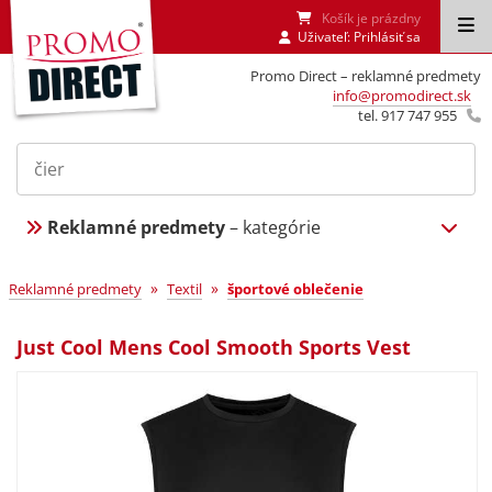
Košík je prázdny
Uživateľ:
Prihlásiť sa
Promo Direct – reklamné predmety
info@promodirect.sk
tel. 917 747 955
Reklamné predmety
– kategórie
»
»
Reklamné predmety
Textil
športové oblečenie
Just Cool Mens Cool Smooth Sports Vest