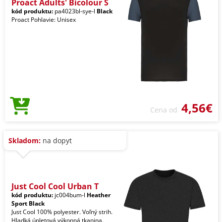
Proact Adults' Bicolour S
kód produktu:
pa4023bl-sye-l
Black
Proact Pohlavie: Unisex
4,56€
Cena od
Skladom:
na dopyt
Just Cool Cool Urban T
kód produktu:
jc004bum-l
Heather
Sport Black
Just Cool 100% polyester. Voľný strih.
Hladká úpletová výkonná tkanina.