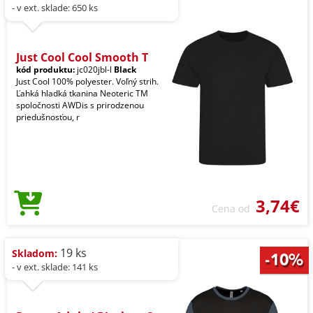
- v ext. sklade: 650 ks
Just Cool Cool Smooth T
kód produktu:
jc020jbl-l
Black
Just Cool 100% polyester. Voľný strih.
Ľahká hladká tkanina Neoteric TM
spoločnosti AWDis s prirodzenou
priedušnosťou, r
3,74€
Cena od
19 ks
Skladom:
- v ext. sklade: 141 ks