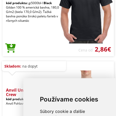
kód produktu:
gi5000bl-l
Black
Gildan 100 % americká bavlna, 180,0
G/m2 (biela 170,0 G/m2). Ťažká
bavlna ponúka širokú paletu farieb v
rôznych siluetác
2,86€
Cena od
Skladom:
na dopyt
Anvil Unisex Light Terry
Crew
Používame cookies
kód produktu:
an73000bl-l
Black
Anvil Pohlavie: Unisex
Súbory cookie a ďalšie