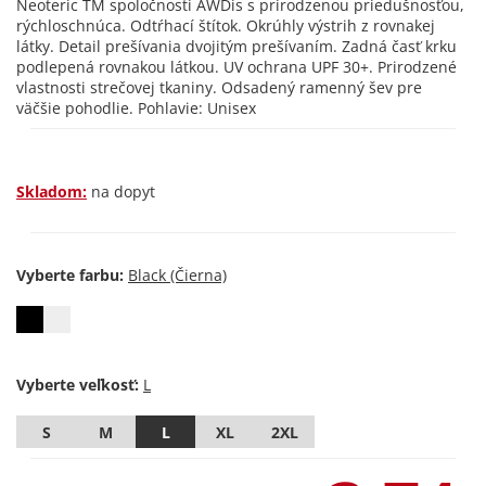
Neoteric TM spoločnosti AWDis s prirodzenou priedušnosťou,
rýchloschnúca. Odtŕhací štítok. Okrúhly výstrih z rovnakej
látky. Detail prešívania dvojitým prešívaním. Zadná časť krku
podlepená rovnakou látkou. UV ochrana UPF 30+. Prirodzené
vlastnosti strečovej tkaniny. Odsadený ramenný šev pre
väčšie pohodlie. Pohlavie: Unisex
Skladom:
na dopyt
Vyberte farbu:
Vyberte veľkosť:
S
M
L
XL
2XL