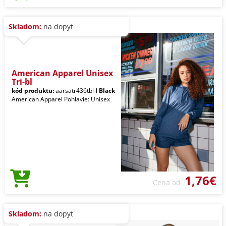
Skladom:
na dopyt
American Apparel Unisex
Tri-bl
kód produktu:
aarsatr436tbl-l
Black
American Apparel Pohlavie: Unisex
1,76€
Cena od
Skladom:
na dopyt