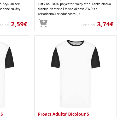
. Štýl. Unisex.
Just Cool 100% polyester. Voľný strih. Ľahká hladká
Vsadené rukávy.
tkanina Neoteric TM spoločnosti AWDis s
prirodzenou priedušnosťou, r
2,59€
3,74€
na od
Cena od
 S
Proact Adults' Bicolour S