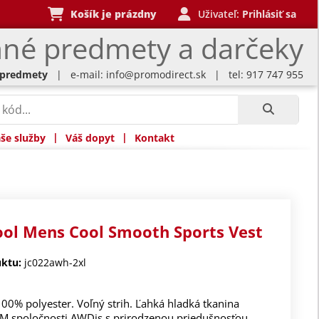
Košík je prázdny
Uživateľ:
Prihlásiť sa
né predmety a darčeky
 predmety
| e-mail:
info@promodirect.sk
| tel: 917 747 955
|
|
še služby
Váš dopyt
Kontakt
ool Mens Cool Smooth Sports Vest
ktu:
jc022awh-2xl
100% polyester. Voľný strih. Ľahká hladká tkanina
TM spoločnosti AWDis s prirodzenou priedušnosťou,