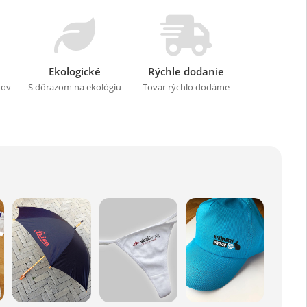
Ekologické
Rýchle dodanie
kov
S dôrazom na ekológiu
Tovar rýchlo dodáme