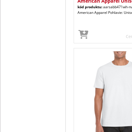
American Apparel Unise
kód produktu:
aarsabb471wh-nv
American Apparel Pohlavie: Unis
Ce