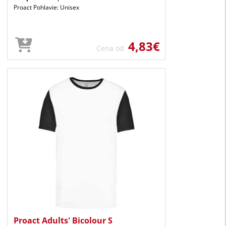
Proact Pohlavie: Unisex
4,83€
Cena od
Proact Adults' Bicolour S