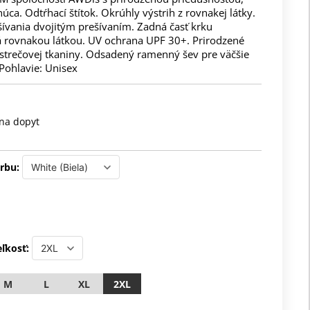
úca. Odtŕhací štítok. Okrúhly výstrih z rovnakej látky.
šívania dvojitým prešívaním. Zadná časť krku
 rovnakou látkou. UV ochrana UPF 30+. Prirodzené
 strečovej tkaniny. Odsadený ramenný šev pre väčšie
Pohlavie: Unisex
na dopyt
rbu:
ľkosť:
M
L
XL
2XL