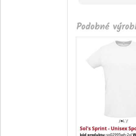
Podobné výrobk
Sol's Sprint - Unisex Sp
kód produktu:
so02995wh-2xl
W