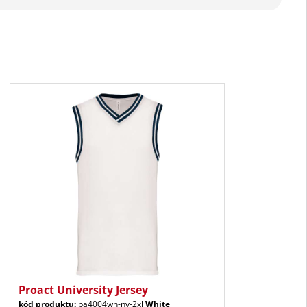
Proact University Jersey
kód produktu:
pa4004wh-nv-2xl
White