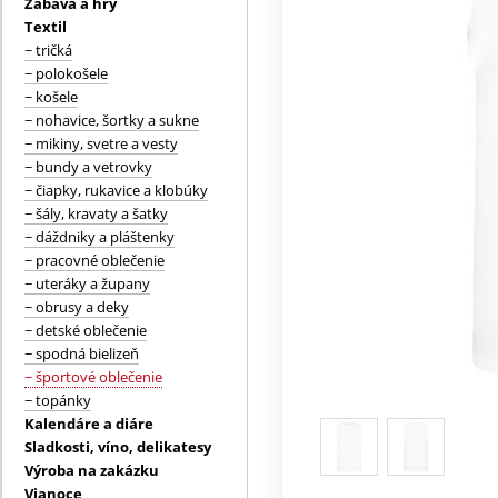
Zábava a hry
Textil
− tričká
− polokošele
− košele
− nohavice, šortky a sukne
− mikiny, svetre a vesty
− bundy a vetrovky
− čiapky, rukavice a klobúky
− šály, kravaty a šatky
− dáždniky a pláštenky
− pracovné oblečenie
− uteráky a župany
− obrusy a deky
− detské oblečenie
− spodná bielizeň
− športové oblečenie
− topánky
Kalendáre a diáre
Sladkosti, víno, delikatesy
Výroba na zakázku
Vianoce