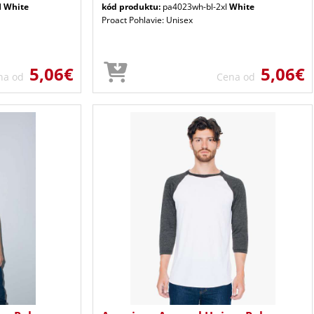
l
White
kód produktu:
pa4023wh-bl-2xl
White
Proact Pohlavie: Unisex
5,06€
5,06€
na od
Cena od