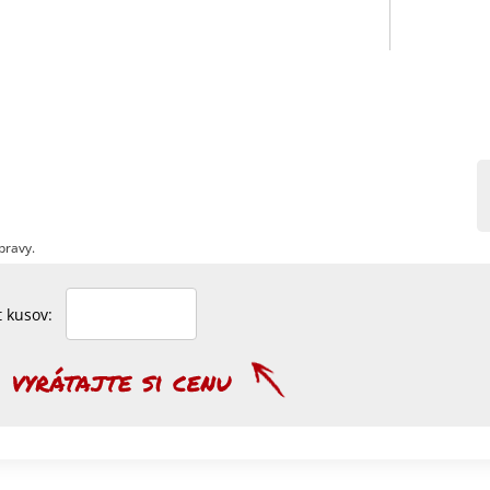
pravy.
et kusov: