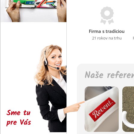
Firma s tradíciou
21 rokov na trhu
Naše refere
Sme tu
pre Vás