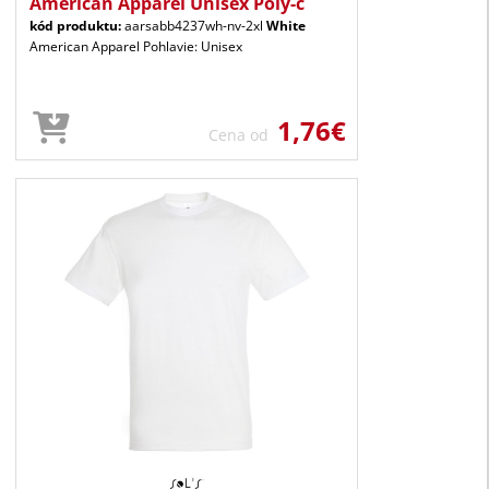
American Apparel Unisex Poly-c
kód produktu:
aarsabb4237wh-nv-2xl
White
American Apparel Pohlavie: Unisex
1,76€
Cena od