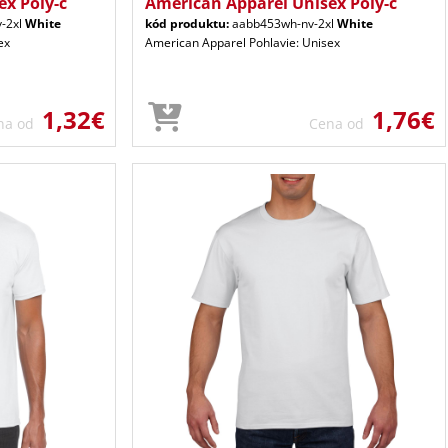
x Poly-c
American Apparel Unisex Poly-c
-2xl
White
kód produktu:
aabb453wh-nv-2xl
White
ex
American Apparel Pohlavie: Unisex
1,32€
1,76€
na od
Cena od