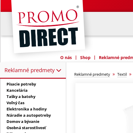
|
|
O nás
Shop
Reklamné predme
Reklamné predmety
Reklamné predmety:
»
Reklamné predmety
Textil
Písacie potreby
Kancelária
Tašky a batohy
Voľný čas
Elektronika a hodiny
Náradie a autopotreby
Domov a bývanie
Osobná starostlivosť