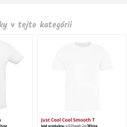
y v tejto kategórii
o
Just Cool Cool Smooth T
hite
kód produktu:
jc020awh-2xl
White