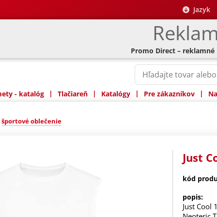
Jazyk
Reklam
Promo Direct – reklamné
|
|
|
|
ty - katalóg
Tlačiareň
Katalógy
Pre zákazníkov
Na
»
športové oblečenie
Just C
kód produ
popis:
Just Cool 
Neoteric 