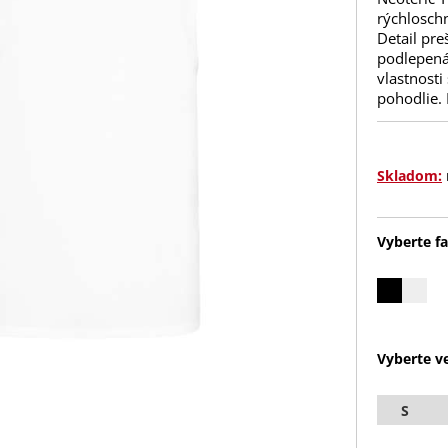
rýchloschn
Detail pre
podlepená
vlastnosti
pohodlie. 
Skladom:
Vyberte fa
Vyberte ve
S