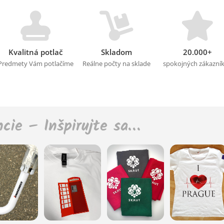
Kvalitná potlač
Skladom
20.000+
Predmety Vám potlačíme
Reálne počty na sklade
spokojných zákazní
ncie – Inšpirujte sa…