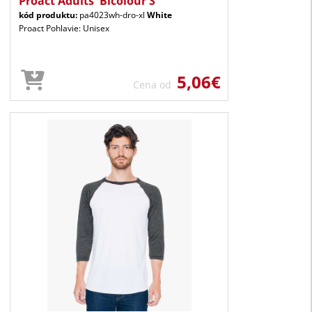
Proact Adults' Bicolour S
kód produktu:
pa4023wh-dro-xl
White
Proact Pohlavie: Unisex
5,06€
Cena od