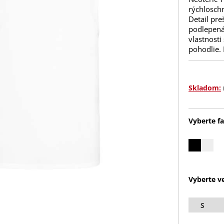
rýchloschn
Detail pre
podlepená
vlastnosti
pohodlie. 
Skladom:
Vyberte fa
Vyberte ve
S