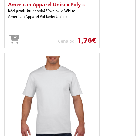
American Apparel Unisex Poly-c
kód produktu:
aabb453wh-nv-xl
White
American Apparel Pohlavie: Unisex
1,76€
Cena od