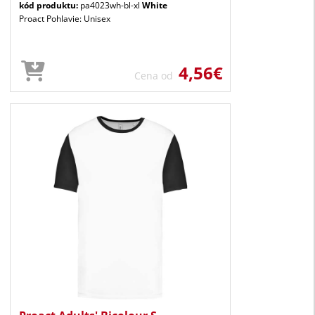
kód produktu:
pa4023wh-bl-xl
White
Proact Pohlavie: Unisex
4,56€
Cena od