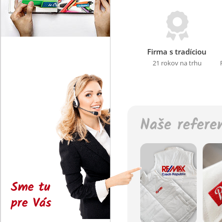
Firma s tradíciou
21 rokov na trhu
Naše refere
Sme tu
pre Vás