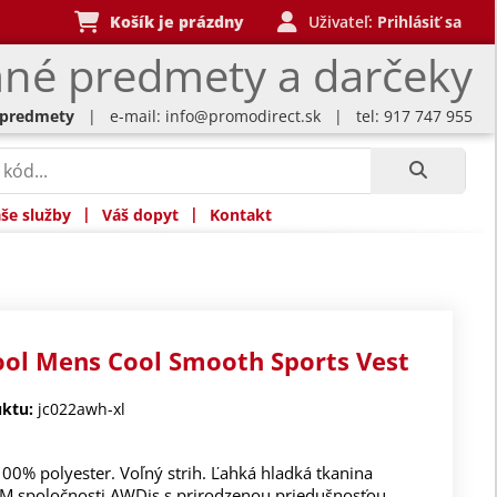
Košík je prázdny
Uživateľ:
Prihlásiť sa
né predmety a darčeky
 predmety
| e-mail:
info@promodirect.sk
| tel: 917 747 955
|
|
še služby
Váš dopyt
Kontakt
ool Mens Cool Smooth Sports Vest
ktu:
jc022awh-xl
100% polyester. Voľný strih. Ľahká hladká tkanina
TM spoločnosti AWDis s prirodzenou priedušnosťou,