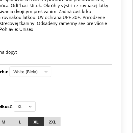
úca. Odtŕhací štítok. Okrúhly výstrih z rovnakej látky.
šívania dvojitým prešívaním. Zadná časť krku
 rovnakou látkou. UV ochrana UPF 30+. Prirodzené
 strečovej tkaniny. Odsadený ramenný šev pre väčšie
Pohlavie: Unisex
na dopyt
rbu:
ľkosť:
M
L
XL
2XL