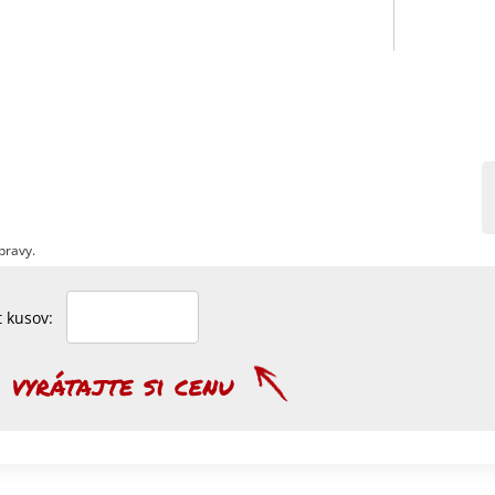
pravy.
et kusov: