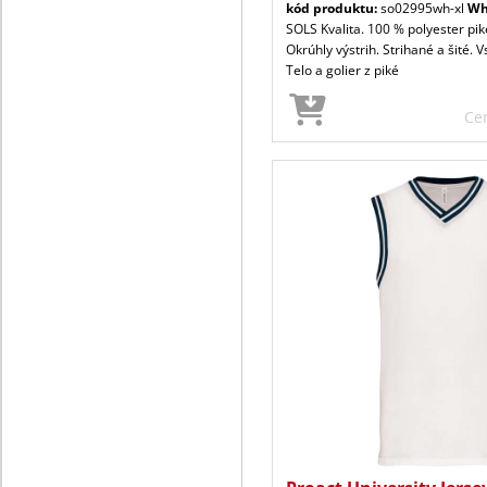
kód produktu:
so02995wh-xl
Wh
SOLS Kvalita. 100 % polyester piké
Okrúhly výstrih. Strihané a šité. 
Telo a golier z piké
Ce