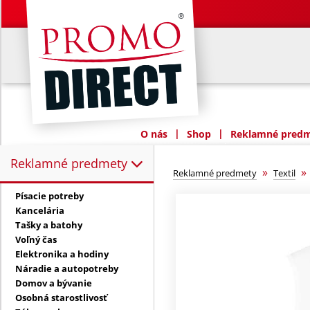
|
|
O nás
Shop
Reklamné predme
Reklamné predmety
Reklamné predmety:
»
Reklamné predmety
Textil
Písacie potreby
Kancelária
Tašky a batohy
Voľný čas
Elektronika a hodiny
Náradie a autopotreby
Domov a bývanie
Osobná starostlivosť