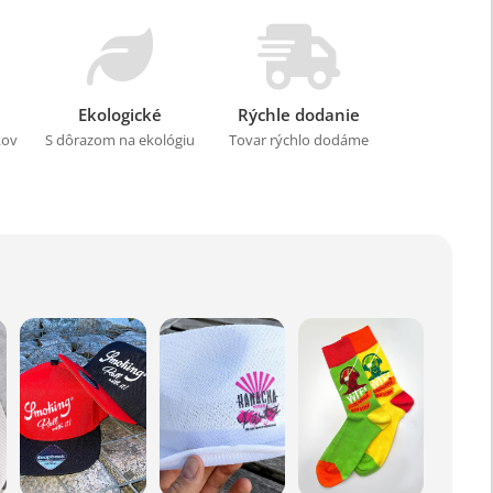
Ekologické
Rýchle dodanie
kov
S dôrazom na ekológiu
Tovar rýchlo dodáme