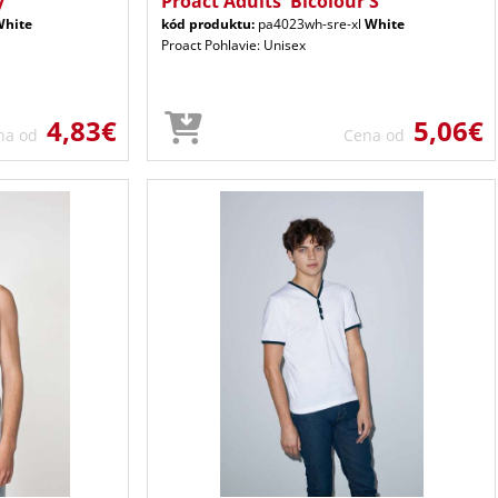
y
Proact Adults' Bicolour S
White
kód produktu:
pa4023wh-sre-xl
White
Proact Pohlavie: Unisex
4,83€
5,06€
na od
Cena od