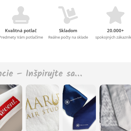
Kvalitná potlač
Skladom
20.000+
Predmety Vám potlačíme
Reálne počty na sklade
spokojných zákazní
ncie – Inšpirujte sa…