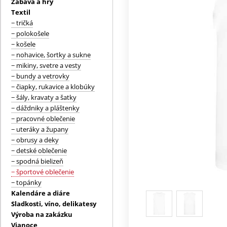
Zábava a hry
Textil
− tričká
− polokošele
− košele
− nohavice, šortky a sukne
− mikiny, svetre a vesty
− bundy a vetrovky
− čiapky, rukavice a klobúky
− šály, kravaty a šatky
− dáždniky a pláštenky
− pracovné oblečenie
− uteráky a župany
− obrusy a deky
− detské oblečenie
− spodná bielizeň
− športové oblečenie
− topánky
Kalendáre a diáre
Sladkosti, víno, delikatesy
Výroba na zakázku
Vianoce