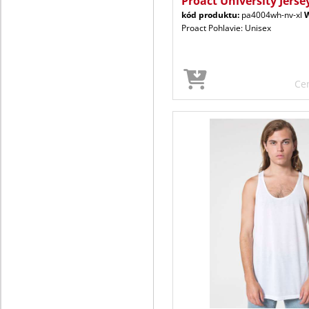
Proact University Jerse
kód produktu:
pa4004wh-nv-xl
Proact Pohlavie: Unisex
Ce