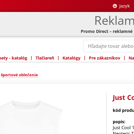
Jazyk
Reklam
Promo Direct – reklamné
|
|
|
|
ty - katalóg
Tlačiareň
Katalógy
Pre zákazníkov
Na
»
športové oblečenie
Just C
kód produ
popis:
Just Cool 
Neoteric 