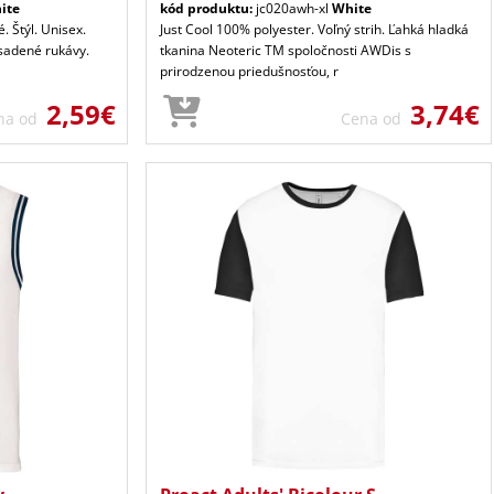
ite
kód produktu:
jc020awh-xl
White
. Štýl. Unisex.
Just Cool 100% polyester. Voľný strih. Ľahká hladká
Vsadené rukávy.
tkanina Neoteric TM spoločnosti AWDis s
prirodzenou priedušnosťou, r
2,59€
3,74€
na od
Cena od