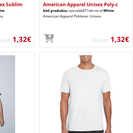
ex Sublim
American Apparel Unisex Poly-c
ite
kód produktu:
aarsabb471wh-nv-xl
White
ex
American Apparel Pohlavie: Unisex
1,32€
1,32€
na od
Cena od