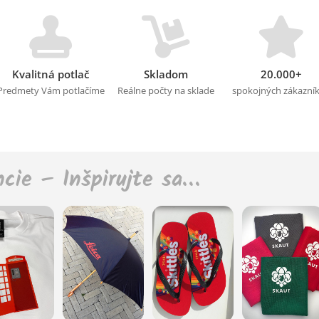
Kvalitná potlač
Skladom
20.000+
Predmety Vám potlačíme
Reálne počty na sklade
spokojných zákazní
ncie – Inšpirujte sa…