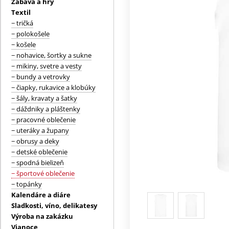
Zábava a hry
Textil
− tričká
− polokošele
− košele
− nohavice, šortky a sukne
− mikiny, svetre a vesty
− bundy a vetrovky
− čiapky, rukavice a klobúky
− šály, kravaty a šatky
− dáždniky a pláštenky
− pracovné oblečenie
− uteráky a župany
− obrusy a deky
− detské oblečenie
− spodná bielizeň
− športové oblečenie
− topánky
Kalendáre a diáre
Sladkosti, víno, delikatesy
Výroba na zakázku
Vianoce