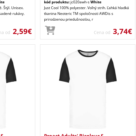
ite
kód produktu:
jc020awh-s
White
. Štýl. Unisex.
Just Cool 100% polyester. Voľný strih. Ľahká hladká
Vsadené rukávy.
tkanina Neoteric TM spoločnosti AWDis s
prirodzenou priedušnosťou, r
2,59€
3,74€
na od
Cena od
 S
Proact Adults' Bicolour S