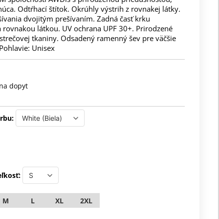
úca. Odtŕhací štítok. Okrúhly výstrih z rovnakej látky.
šívania dvojitým prešívaním. Zadná časť krku
 rovnakou látkou. UV ochrana UPF 30+. Prirodzené
 strečovej tkaniny. Odsadený ramenný šev pre väčšie
Pohlavie: Unisex
na dopyt
rbu:
ľkosť:
M
L
XL
2XL