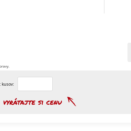
pravy.
et kusov: