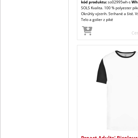
kód produktu:
so02995wh-s
Wh
SOLS Kvalita. 100 % polyester piké
Okrúhly výstrih. Strihané a šité. 
Telo a golier z piké
Ce
Proact Adults' Bicolour