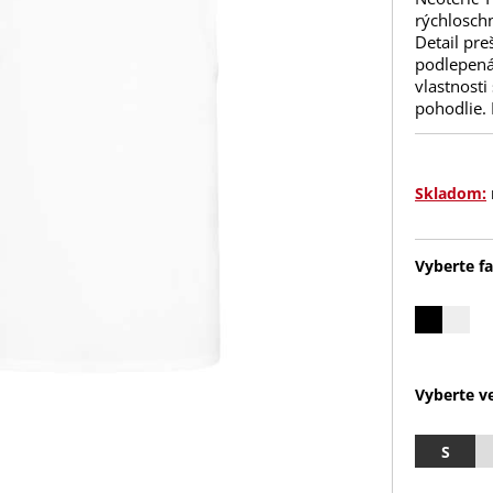
rýchloschn
Detail pre
podlepená
vlastnosti
pohodlie. 
Skladom:
Vyberte fa
Vyberte ve
S