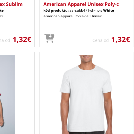
ex Sublim
American Apparel Unisex Poly-c
te
kód produktu:
aarsabb471wh-nv-s
White
ex
American Apparel Pohlavie: Unisex
1,32€
1,32€
na od
Cena od