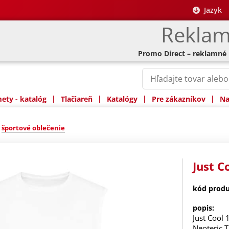
Jazyk
Reklam
Promo Direct – reklamné
|
|
|
|
ty - katalóg
Tlačiareň
Katalógy
Pre zákazníkov
Na
»
športové oblečenie
Just C
kód produ
popis:
Just Cool 
Neoteric 