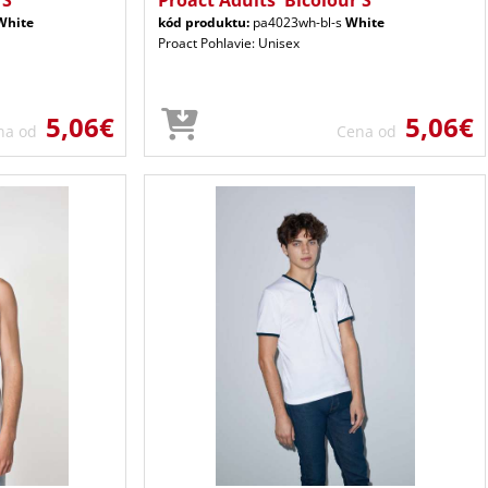
White
kód produktu:
pa4023wh-bl-s
White
Proact Pohlavie: Unisex
5,06€
5,06€
na od
Cena od