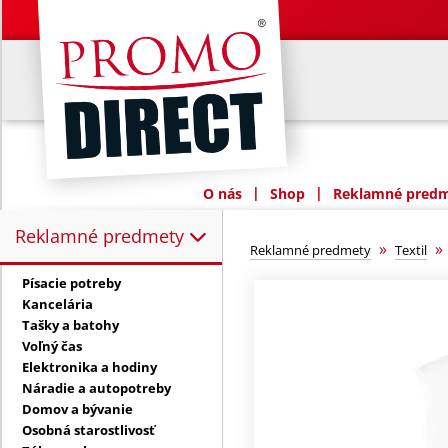
|
|
O nás
Shop
Reklamné predme
Reklamné predmety
Reklamné predmety:
»
Reklamné predmety
Textil
Písacie potreby
Kancelária
Tašky a batohy
Voľný čas
Elektronika a hodiny
Náradie a autopotreby
Domov a bývanie
Osobná starostlivosť