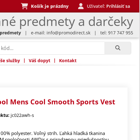
Košík je prázdny
Uživateľ:
Prihlásiť sa
né predmety a darčeky
 predmety
| e-mail:
info@promodirect.sk
| tel: 917 747 955
|
|
še služby
Váš dopyt
Kontakt
ool Mens Cool Smooth Sports Vest
ktu:
jc022awh-s
100% polyester. Voľný strih. Ľahká hladká tkanina
TM spoločnosti AWDis s prirodzenou priedušnosťou,