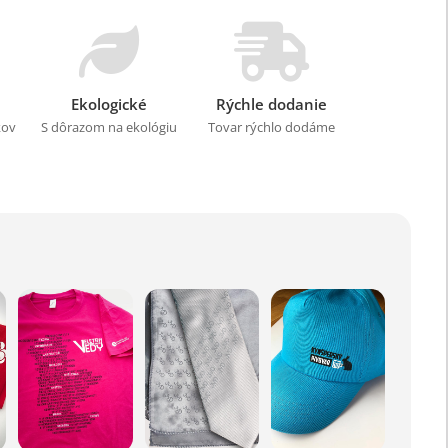
Ekologické
Rýchle dodanie
kov
S dôrazom na ekológiu
Tovar rýchlo dodáme