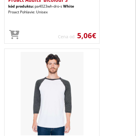
kód produktu:
pa4023wh-dro-s
White
Proact Pohlavie: Unisex
5,06€
Cena od