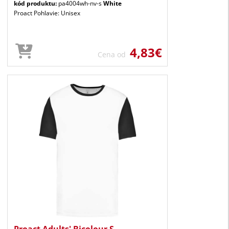
kód produktu:
pa4004wh-nv-s
White
Proact Pohlavie: Unisex
4,83€
Cena od
Proact Adults' Bicolour S