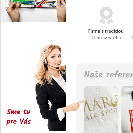
Firma s tradíciou
21 rokov na trhu
Naše refere
Sme tu
pre Vás