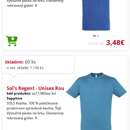
Výstužná páska na krku. Elastanový
rebrovaný golier. K
3,48€
Cena od
60 ks
Skladom:
- v ext. sklade: 1.130 ks
Sol's Regent - Unisex Rou
kód produktu:
so11380aq-3xl
Sapphire
SOLS Kvalita. 100 % poločesaná
prstencovo spriadaná bavlna. Štýl.
Výstužná páska na krku. Elastanový
rebrovaný golier. K