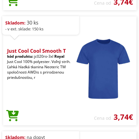
3,74€
Cena od
30 ks
Skladom:
- v ext. sklade: 150 ks
Just Cool Cool Smooth T
kód produktu:
jc020ro-3xl
Royal
Just Cool 100% polyester. Voľný strih.
Ľahká hladká tkanina Neoteric TM
spoločnosti AWDis s prirodzenou
priedušnosťou, r
3,74€
Cena od
Skladom:
na dopyt