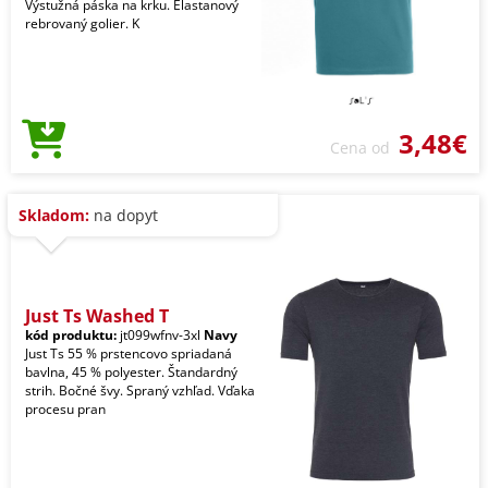
Výstužná páska na krku. Elastanový
rebrovaný golier. K
3,48€
Cena od
Skladom:
na dopyt
Just Ts Washed T
kód produktu:
jt099wfnv-3xl
Navy
Just Ts 55 % prstencovo spriadaná
bavlna, 45 % polyester. Štandardný
strih. Bočné švy. Spraný vzhľad. Vďaka
procesu pran