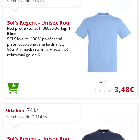
- v ext. sklade: 318 ks
Sol's Regent - Unisex Rou
kód produktu:
so11380sb-3xl
Light
Blue
SOLS Kvalita. 100 % poločesaná
prstencovo spriadaná bavlna. Štýl.
Výstužná páska na krku. Elastanový
rebrovaný golier. K
3,48€
Cena od
74 ks
Skladom:
- v ext. sklade: 2.114 ks
Sol's Regent - Unisex Rou