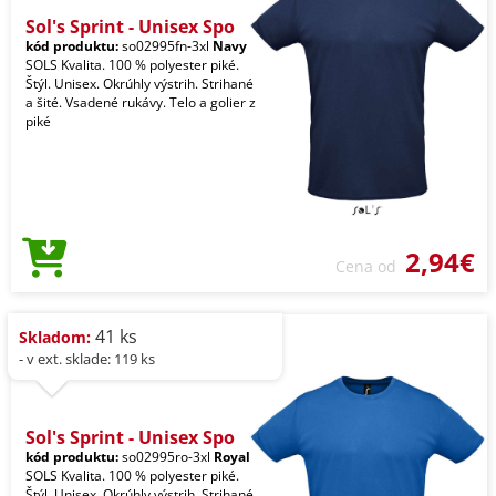
Sol's Sprint - Unisex Spo
kód produktu:
so02995fn-3xl
Navy
SOLS Kvalita. 100 % polyester piké.
Štýl. Unisex. Okrúhly výstrih. Strihané
a šité. Vsadené rukávy. Telo a golier z
piké
2,94€
Cena od
41 ks
Skladom:
- v ext. sklade: 119 ks
Sol's Sprint - Unisex Spo
kód produktu:
so02995ro-3xl
Royal
SOLS Kvalita. 100 % polyester piké.
Štýl. Unisex. Okrúhly výstrih. Strihané