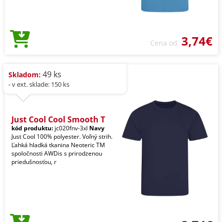
3,74€
Cena od
49 ks
Skladom:
- v ext. sklade: 150 ks
Just Cool Cool Smooth T
kód produktu:
jc020fnv-3xl
Navy
Just Cool 100% polyester. Voľný strih.
Ľahká hladká tkanina Neoteric TM
spoločnosti AWDis s prirodzenou
priedušnosťou, r