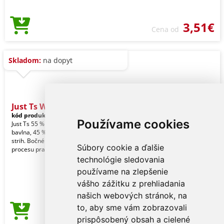
3,51€
Cena od
Skladom:
na dopyt
Just Ts Washed T
kód produktu:
jt099wsh-3xl
Royal
Používame cookies
Just Ts 55 % prstencovo spriadaná
bavlna, 45 % polyester. Štandardný
strih. Bočné švy. Spraný vzhľad. Vďaka
Súbory cookie a ďalšie
procesu pran
technológie sledovania
používame na zlepšenie
vášho zážitku z prehliadania
našich webových stránok, na
to, aby sme vám zobrazovali
3,51€
Cena od
prispôsobený obsah a cielené