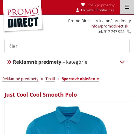
Košík je prázdny
Uživateľ:
Prihlásiť sa
Promo Direct – reklamné predmety
info@promodirect.sk
tel. 917 747 955
Reklamné predmety
– kategórie
»
»
Reklamné predmety
Textil
športové oblečenie
Just Cool Cool Smooth Polo