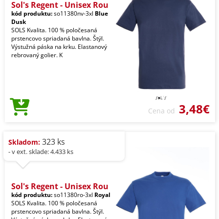
Sol's Regent - Unisex Rou
kód produktu:
so11380nv-3xl
Blue
Dusk
SOLS Kvalita. 100 % poločesaná
prstencovo spriadaná bavlna. Štýl.
Výstužná páska na krku. Elastanový
rebrovaný golier. K
3,48€
Cena od
323 ks
Skladom:
- v ext. sklade: 4.433 ks
Sol's Regent - Unisex Rou
kód produktu:
so11380ro-3xl
Royal
SOLS Kvalita. 100 % poločesaná
prstencovo spriadaná bavlna. Štýl.