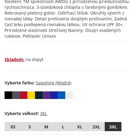
Neoteric TM spoločnosti AWDis s prirodzenou priedušnosťou,
rýchloschnúca. 3-Gombíková chlopňa s farebnými gombíkmi.
Rebrovaný pletený golier. Odtŕhací štítok. Okrúhly výstrih z
rovnakej látky. Detail prešívania dvojitým prešívaním. Zadná
časť krku podlepená rovnakou látkou. UV ochrana UPF 30+.
Prirodzené vlastnosti strečovej tkaniny. Dizajn vsadených
rukávov. Pohlavie: Unisex
Skladom:
na dopyt
Vyberte farbu:
Vyberte veľkosť:
XS
S
M
L
XL
2XL
3XL