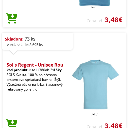
3,48€
Cena od
73 ks
Skladom:
- v ext. sklade: 3.695 ks
Sol's Regent - Unisex Rou
kód produktu:
so11380ab-3xl
Sky
SOLS Kvalita. 100 % poločesaná
prstencovo spriadaná bavlna. Štýl.
Výstužná páska na krku. Elastanový
rebrovaný golier. K
3,48€
Cena od