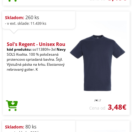
260 ks
Skladom:
- v ext. sklade: 11.439 ks
Sol's Regent - Unisex Rou
kód produktu:
so11380fn-3xl
Navy
SOLS Kvalita. 100 % poločesaná
prstencovo spriadaná bavlna. Štýl.
Výstužná páska na krku. Elastanový
rebrovaný golier. K
3,48€
Cena od
80 ks
Skladom: