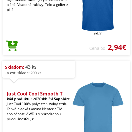
a šité. Vsadené rukávy. Telo a golier z
piké
2,94€
Cena od
43 ks
Skladom:
- v ext. sklade: 200 ks
Just Cool Cool Smooth T
kód produktu:
jc020shb-3xl
Sapphire
Just Cool 100% polyester. Voľný strih.
Ľahká hladká tkanina Neoteric TM
spoločnosti AWDis s prirodzenou
priedušnosťou, r