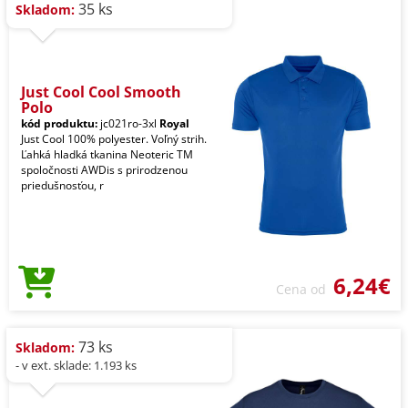
35 ks
Skladom:
Just Cool Cool Smooth
Polo
kód produktu:
jc021ro-3xl
Royal
Just Cool 100% polyester. Voľný strih.
Ľahká hladká tkanina Neoteric TM
spoločnosti AWDis s prirodzenou
priedušnosťou, r
6,24€
Cena od
73 ks
Skladom:
- v ext. sklade: 1.193 ks