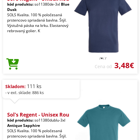
kód produktu:
so11380de-3xl
Blue
Dusk
SOLS Kvalita. 100 % poločesaná
prstencovo spriadaná bavlna. Štýl.
Výstužná páska na krku. Elastanový
rebrovaný golier. K
3,48€
Cena od
111 ks
Skladom:
- v ext. sklade: 886 ks
Sol's Regent - Unisex Rou
kód produktu:
so11380dublu-3xl
Antique Sapphire
SOLS Kvalita. 100 % poločesaná
prstencovo spriadaná bavlna. Štýl.