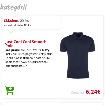
kategórii
28 ks
Skladom:
- v ext. sklade: 80 ks
Just Cool Cool Smooth
Polo
kód produktu:
jc021fnv-3xl
Navy
Just Cool 100% polyester. Voľný strih.
Ľahká hladká tkanina Neoteric TM
spoločnosti AWDis s prirodzenou
priedušnosťou, r
6,24€
Cena od