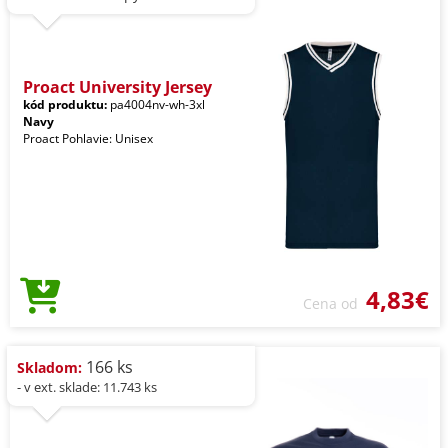
Proact University Jersey
kód produktu:
pa4004nv-wh-3xl
Navy
Proact Pohlavie: Unisex
4,83€
Cena od
166 ks
Skladom:
- v ext. sklade: 11.743 ks