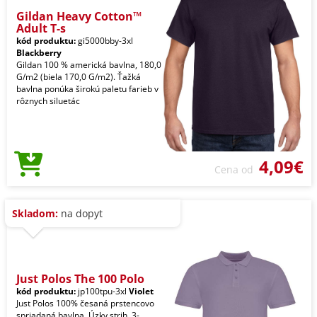
Gildan Heavy Cotton™
Adult T-s
kód produktu:
gi5000bby-3xl
Blackberry
Gildan 100 % americká bavlna, 180,0
G/m2 (biela 170,0 G/m2). Ťažká
bavlna ponúka širokú paletu farieb v
rôznych siluetác
4,09€
Cena od
Skladom:
na dopyt
Just Polos The 100 Polo
kód produktu:
jp100tpu-3xl
Violet
Just Polos 100% česaná prstencovo
spriadaná bavlna. Úzky strih. 3-