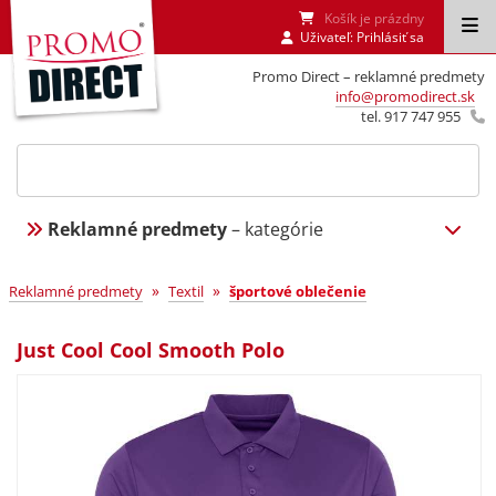
Košík je prázdny
Uživateľ:
Prihlásiť sa
Promo Direct – reklamné predmety
info@promodirect.sk
tel. 917 747 955
Reklamné predmety
– kategórie
»
»
Reklamné predmety
Textil
športové oblečenie
Just Cool Cool Smooth Polo