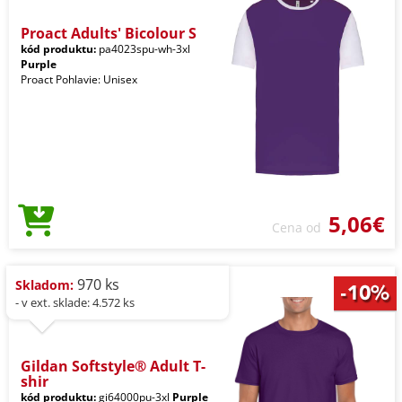
Proact Adults' Bicolour S
kód produktu:
pa4023spu-wh-3xl
Purple
Proact Pohlavie: Unisex
5,06€
Cena od
970 ks
Skladom:
- v ext. sklade: 4.572 ks
Gildan Softstyle® Adult T-
shir
kód produktu:
gi64000pu-3xl
Purple