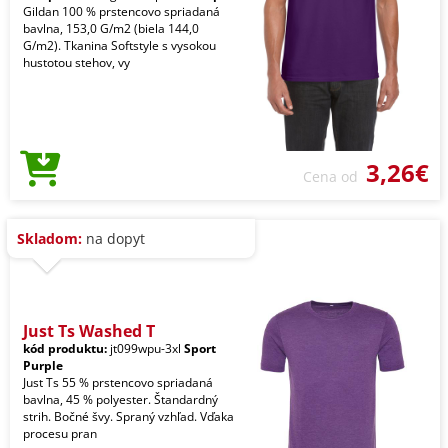
Gildan 100 % prstencovo spriadaná
bavlna, 153,0 G/m2 (biela 144,0
G/m2). Tkanina Softstyle s vysokou
hustotou stehov, vy
3,26€
Cena od
Skladom:
na dopyt
Just Ts Washed T
kód produktu:
jt099wpu-3xl
Sport
Purple
Just Ts 55 % prstencovo spriadaná
bavlna, 45 % polyester. Štandardný
strih. Bočné švy. Spraný vzhľad. Vďaka
procesu pran