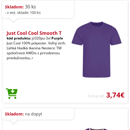
30 ks
Skladom:
- v ext. sklade: 100 ks
Just Cool Cool Smooth T
kód produktu:
jc020pu-3xl
Purple
Just Cool 100% polyester. Voľný strih.
Ľahká hladká tkanina Neoteric TM
spoločnosti AWDis s prirodzenou
priedušnosťou, r
3,74€
Cena od
Skladom:
na dopyt