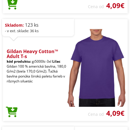
4,09€
Cena od
123 ks
Skladom:
- v ext. sklade: 36 ks
Gildan Heavy Cotton™
Adult T-s
kód produktu:
gi5000lc-3xl
Lilac
Gildan 100 % americká bavlna, 180,0
G/m2 (biela 170,0 G/m2). Ťažká
bavlna ponúka širokú paletu farieb v
rôznych siluetác
4,09€
Cena od