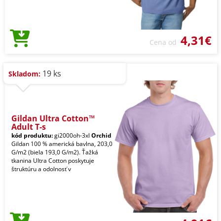
4,31€
Cena od
19 ks
Skladom:
Gildan Ultra Cotton™
Adult T-s
kód produktu:
gi2000oh-3xl
Orchid
Gildan 100 % americká bavlna, 203,0
G/m2 (biela 193,0 G/m2). Ťažká
tkanina Ultra Cotton poskytuje
štruktúru a odolnosť v