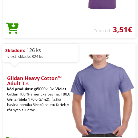
3,51€
Cena od
126 ks
Skladom:
- v ext. sklade: 324 ks
Gildan Heavy Cotton™
Adult T-s
kód produktu:
gi5000vi-3xl
Violet
Gildan 100 % americká bavlna, 180,0
G/m2 (biela 170,0 G/m2). Ťažká
bavlna ponúka širokú paletu farieb v
rôznych siluetác