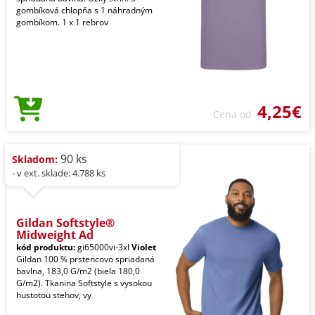
gombíková chlopňa s 1 náhradným
gombíkom. 1 x 1 rebrov
4,25€
Cena od
90 ks
Skladom:
- v ext. sklade: 4.788 ks
Gildan Softstyle®
Midweight Ad
kód produktu:
gi65000vi-3xl
Violet
Gildan 100 % prstencovo spriadaná
bavlna, 183,0 G/m2 (biela 180,0
G/m2). Tkanina Softstyle s vysokou
hustotou stehov, vy