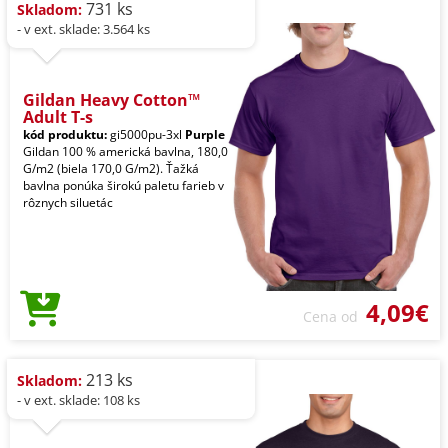
731 ks
Skladom:
- v ext. sklade: 3.564 ks
Gildan Heavy Cotton™
Adult T-s
kód produktu:
gi5000pu-3xl
Purple
Gildan 100 % americká bavlna, 180,0
G/m2 (biela 170,0 G/m2). Ťažká
bavlna ponúka širokú paletu farieb v
rôznych siluetác
4,09€
Cena od
213 ks
Skladom:
- v ext. sklade: 108 ks