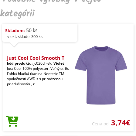
kategórii
50 ks
Skladom:
- v ext. sklade: 300 ks
Just Cool Cool Smooth T
kód produktu:
jc020dil-3xl
Violet
Just Cool 100% polyester. Voľný strih.
Ľahká hladká tkanina Neoteric TM
spoločnosti AWDis s prirodzenou
priedušnosťou, r
3,74€
Cena od