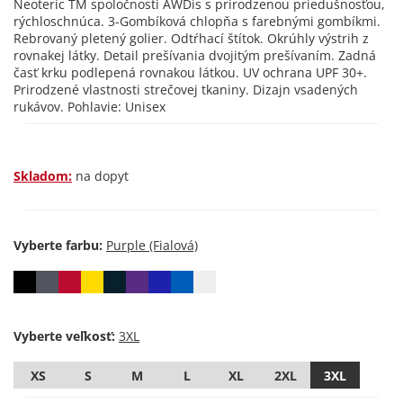
Neoteric TM spoločnosti AWDis s prirodzenou priedušnosťou,
rýchloschnúca. 3-Gombíková chlopňa s farebnými gombíkmi.
Rebrovaný pletený golier. Odtŕhací štítok. Okrúhly výstrih z
rovnakej látky. Detail prešívania dvojitým prešívaním. Zadná
časť krku podlepená rovnakou látkou. UV ochrana UPF 30+.
Prirodzené vlastnosti strečovej tkaniny. Dizajn vsadených
rukávov. Pohlavie: Unisex
Skladom:
na dopyt
Vyberte farbu:
Vyberte veľkosť:
XS
S
M
L
XL
2XL
3XL