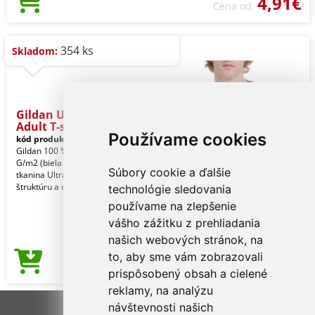
4,91€
Cena od
354 ks
Skladom:
Gildan Ultra Cotton™
Adult T-s
Používame cookies
kód produktu:
gi2000pu-3xl
Purple
Gildan 100 % americká bavlna, 203,0
G/m2 (biela 193,0 G/m2). Ťažká
Súbory cookie a ďalšie
tkanina Ultra Cotton poskytuje
štruktúru a odolnosť v
technológie sledovania
používame na zlepšenie
vášho zážitku z prehliadania
našich webových stránok, na
to, aby sme vám zobrazovali
4,91€
Cena od
prispôsobený obsah a cielené
reklamy, na analýzu
návštevnosti našich