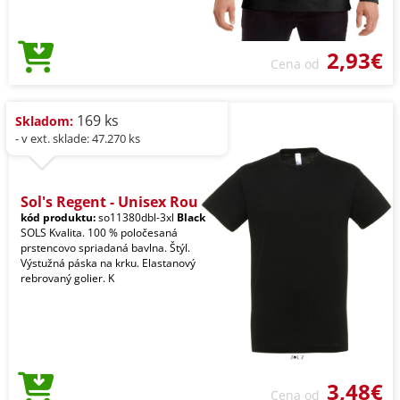
2,93€
Cena od
169 ks
Skladom:
- v ext. sklade: 47.270 ks
Sol's Regent - Unisex Rou
kód produktu:
so11380dbl-3xl
Black
SOLS Kvalita. 100 % poločesaná
prstencovo spriadaná bavlna. Štýl.
Výstužná páska na krku. Elastanový
rebrovaný golier. K
3,48€
Cena od