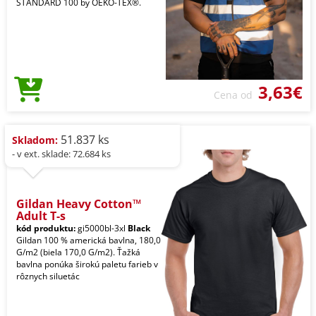
STANDARD 100 by OEKO-TEX®.
3,63€
Cena od
51.837 ks
Skladom:
- v ext. sklade: 72.684 ks
Gildan Heavy Cotton™
Adult T-s
kód produktu:
gi5000bl-3xl
Black
Gildan 100 % americká bavlna, 180,0
G/m2 (biela 170,0 G/m2). Ťažká
bavlna ponúka širokú paletu farieb v
rôznych siluetác