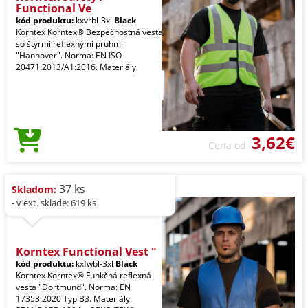
Functional Ve
kód produktu:
kxvrbl-3xl
Black
Korntex Korntex® Bezpečnostná vesta
so štyrmi reflexnými pruhmi
"Hannover". Norma: EN ISO
20471:2013/A1:2016. Materiály
3,62€
Cena od
37 ks
Skladom:
- v ext. sklade: 619 ks
Korntex Functional Vest "
kód produktu:
kxfwbl-3xl
Black
Korntex Korntex® Funkčná reflexná
vesta "Dortmund". Norma: EN
17353:2020 Typ B3. Materiály: