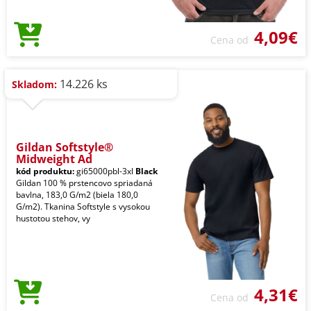
4,09€
Cena od
14.226 ks
Skladom:
Gildan Softstyle®
Midweight Ad
kód produktu:
gi65000pbl-3xl
Black
Gildan 100 % prstencovo spriadaná
bavlna, 183,0 G/m2 (biela 180,0
G/m2). Tkanina Softstyle s vysokou
hustotou stehov, vy
4,31€
Cena od