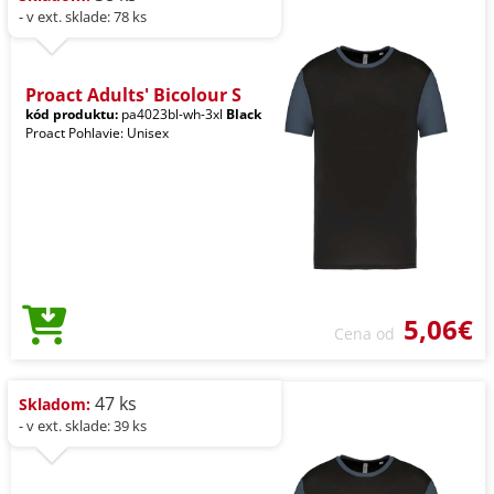
- v ext. sklade: 78 ks
Proact Adults' Bicolour S
kód produktu:
pa4023bl-wh-3xl
Black
Proact Pohlavie: Unisex
5,06€
Cena od
47 ks
Skladom:
- v ext. sklade: 39 ks