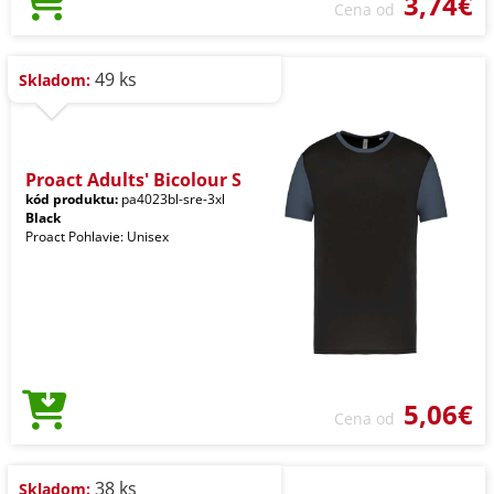
3,74€
Cena od
49 ks
Skladom:
Proact Adults' Bicolour S
kód produktu:
pa4023bl-sre-3xl
Black
Proact Pohlavie: Unisex
5,06€
Cena od
38 ks
Skladom: