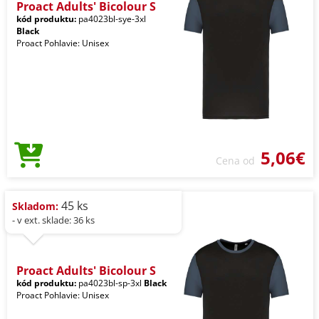
Proact Adults' Bicolour S
kód produktu:
pa4023bl-sye-3xl
Black
Proact Pohlavie: Unisex
5,06€
Cena od
45 ks
Skladom:
- v ext. sklade: 36 ks
Proact Adults' Bicolour S
kód produktu:
pa4023bl-sp-3xl
Black
Proact Pohlavie: Unisex