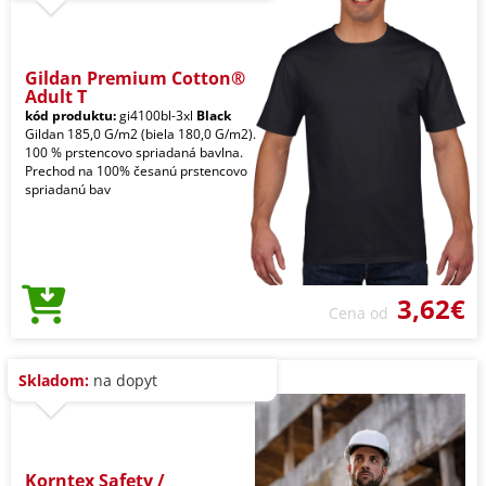
Gildan Premium Cotton®
Adult T
kód produktu:
gi4100bl-3xl
Black
Gildan 185,0 G/m2 (biela 180,0 G/m2).
100 % prstencovo spriadaná bavlna.
Prechod na 100% česanú prstencovo
spriadanú bav
3,62€
Cena od
Skladom:
na dopyt
Korntex Safety /