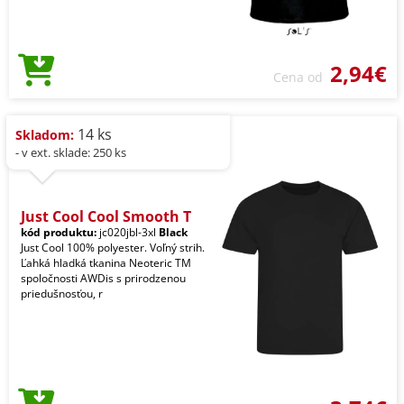
2,94€
Cena od
14 ks
Skladom:
- v ext. sklade: 250 ks
Just Cool Cool Smooth T
kód produktu:
jc020jbl-3xl
Black
Just Cool 100% polyester. Voľný strih.
Ľahká hladká tkanina Neoteric TM
spoločnosti AWDis s prirodzenou
priedušnosťou, r