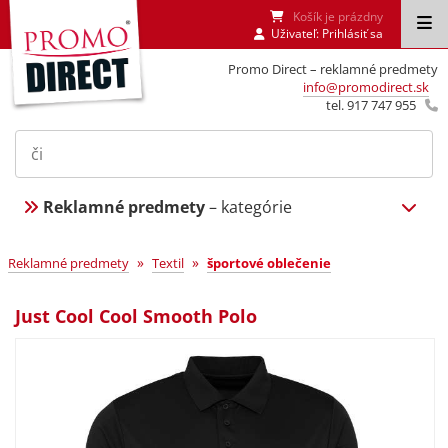
Košík je prázdny
Uživateľ:
Prihlásiť sa
Promo Direct – reklamné predmety
info@promodirect.sk
tel. 917 747 955
Reklamné predmety
– kategórie
»
»
Reklamné predmety
Textil
športové oblečenie
Just Cool Cool Smooth Polo