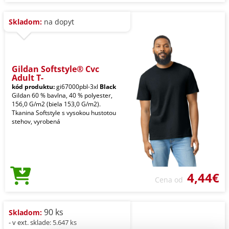
Skladom:
na dopyt
Gildan Softstyle® Cvc
Adult T-
kód produktu:
gi67000pbl-3xl
Black
Gildan 60 % bavlna, 40 % polyester,
156,0 G/m2 (biela 153,0 G/m2).
Tkanina Softstyle s vysokou hustotou
stehov, vyrobená
4,44€
Cena od
90 ks
Skladom:
- v ext. sklade: 5.647 ks