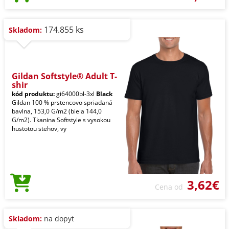
174.855 ks
Skladom:
Gildan Softstyle® Adult T-
shir
kód produktu:
gi64000bl-3xl
Black
Gildan 100 % prstencovo spriadaná
bavlna, 153,0 G/m2 (biela 144,0
G/m2). Tkanina Softstyle s vysokou
hustotou stehov, vy
3,62€
Cena od
Skladom:
na dopyt