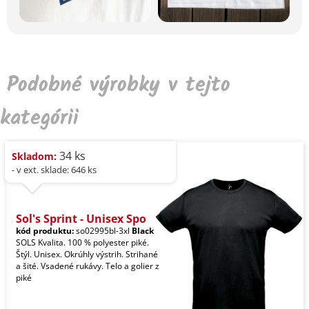
Podobné výrobky v tejto
kategórii
34 ks
Skladom:
- v ext. sklade: 646 ks
Sol's Sprint - Unisex Spo
kód produktu:
so02995bl-3xl
Black
SOLS Kvalita. 100 % polyester piké.
Štýl. Unisex. Okrúhly výstrih. Strihané
a šité. Vsadené rukávy. Telo a golier z
piké