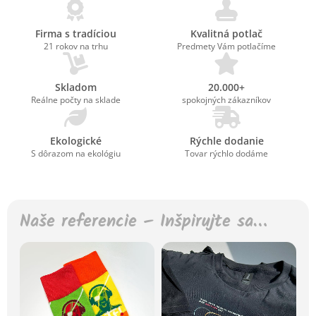
Firma s tradíciou
Kvalitná potlač
21 rokov na trhu
Predmety Vám potlačíme
Skladom
20.000+
Reálne počty na sklade
spokojných zákazníkov
Ekologické
Rýchle dodanie
S dôrazom na ekológiu
Tovar rýchlo dodáme
Naše referencie – Inšpirujte sa…