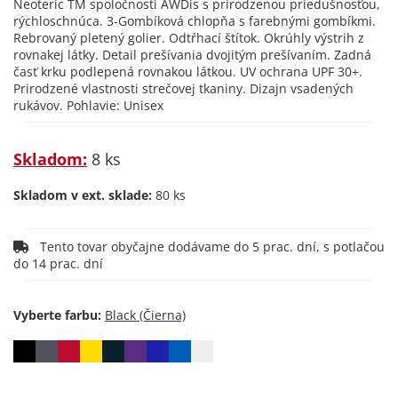
Neoteric TM spoločnosti AWDis s prirodzenou priedušnosťou,
rýchloschnúca. 3-Gombíková chlopňa s farebnými gombíkmi.
Rebrovaný pletený golier. Odtŕhací štítok. Okrúhly výstrih z
rovnakej látky. Detail prešívania dvojitým prešívaním. Zadná
časť krku podlepená rovnakou látkou. UV ochrana UPF 30+.
Prirodzené vlastnosti strečovej tkaniny. Dizajn vsadených
rukávov. Pohlavie: Unisex
Skladom:
8 ks
Skladom v ext. sklade:
80 ks
Tento tovar obyčajne dodávame do 5 prac. dní, s potlačou
do 14 prac. dní
Vyberte farbu: