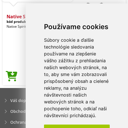
Native Spirit Legend
kód produktu:
ns300bl-3xl
Black
Používame cookies
Native Spirit Pohlavie: Unisex
Súbory cookie a ďalšie
technológie sledovania
používame na zlepšenie
vášho zážitku z prehliadania
našich webových stránok, na
to, aby sme vám zobrazovali
4,63€
Cena od
prispôsobený obsah a cielené
reklamy, na analýzu
návštevnosti našich
Váš dopyt
webových stránok a na
pochopenie toho, odkiaľ naši
Obchodné podmienky
návštevníci prichádzajú.
Ochrana osobných údajov