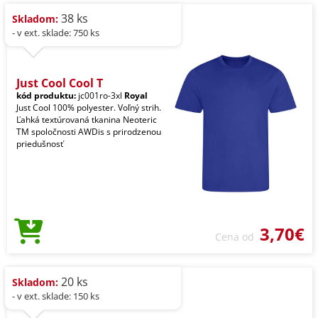
38 ks
Skladom:
- v ext. sklade: 750 ks
Just Cool Cool T
kód produktu:
jc001ro-3xl
Royal
Just Cool 100% polyester. Voľný strih.
Ľahká textúrovaná tkanina Neoteric
TM spoločnosti AWDis s prirodzenou
priedušnosť
3,70€
Cena od
20 ks
Skladom:
- v ext. sklade: 150 ks