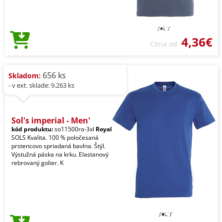
4,36€
Cena od
656 ks
Skladom:
- v ext. sklade: 9.263 ks
Sol's imperial - Men'
kód produktu:
so11500ro-3xl
Royal
SOLS Kvalita. 100 % poločesaná
prstencovo spriadaná bavlna. Štýl.
Výstužná páska na krku. Elastanový
rebrovaný golier. K