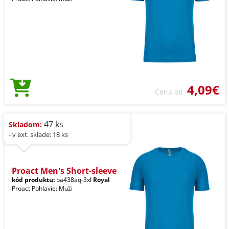
4,09€
Cena od
47 ks
Skladom:
- v ext. sklade: 18 ks
Proact Men's Short-sleeve
kód produktu:
pa438aq-3xl
Royal
Proact Pohlavie: Muži