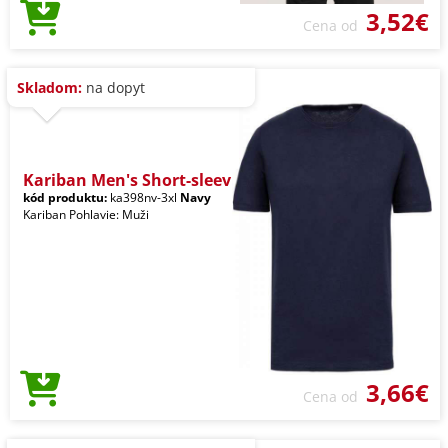
3,52€
Cena od
Skladom:
na dopyt
Kariban Men's Short-sleev
kód produktu:
ka398nv-3xl
Navy
Kariban Pohlavie: Muži
3,66€
Cena od