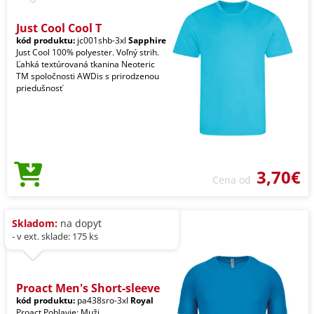
Just Cool Cool T
kód produktu:
jc001shb-3xl
Sapphire
Just Cool 100% polyester. Voľný strih.
Ľahká textúrovaná tkanina Neoteric
TM spoločnosti AWDis s prirodzenou
priedušnosť
3,70€
Cena od
Skladom:
na dopyt
- v ext. sklade: 175 ks
Proact Men's Short-sleeve
kód produktu:
pa438sro-3xl
Royal
Proact Pohlavie: Muži