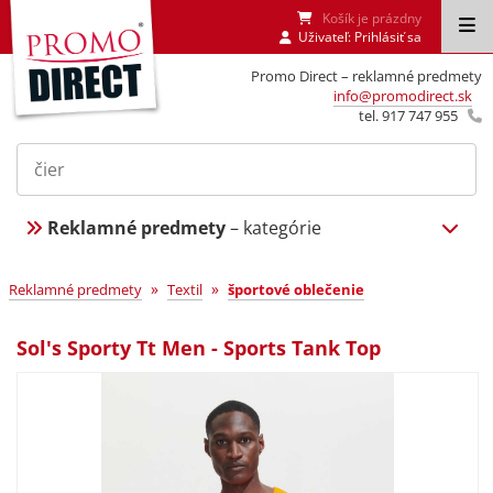
Košík je prázdny
Uživateľ:
Prihlásiť sa
Promo Direct – reklamné predmety
info@promodirect.sk
tel. 917 747 955
Reklamné predmety
– kategórie
»
»
Reklamné predmety
Textil
športové oblečenie
Sol's Sporty Tt Men - Sports Tank Top