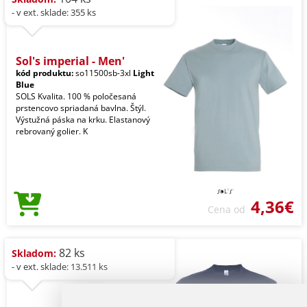
- v ext. sklade: 355 ks
Sol's imperial - Men'
kód produktu:
so11500sb-3xl
Light
Blue
SOLS Kvalita. 100 % poločesaná
prstencovo spriadaná bavlna. Štýl.
Výstužná páska na krku. Elastanový
rebrovaný golier. K
4,36€
Cena od
82 ks
Skladom:
- v ext. sklade: 13.511 ks