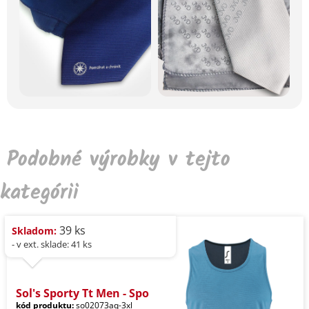
Podobné výrobky v tejto
kategórii
39 ks
Skladom:
- v ext. sklade: 41 ks
Sol's Sporty Tt Men - Spo
kód produktu:
so02073aq-3xl