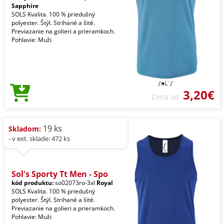
Sapphire
SOLS Kvalita. 100 % priedušný
polyester. Štýl. Strihané a šité.
Previazanie na golieri a prieramkoch.
Pohlavie: Muži
3,20€
Cena od
19 ks
Skladom:
- v ext. sklade: 472 ks
Sol's Sporty Tt Men - Spo
kód produktu:
so02073ro-3xl
Royal
SOLS Kvalita. 100 % priedušný
polyester. Štýl. Strihané a šité.
Previazanie na golieri a prieramkoch.
Pohlavie: Muži