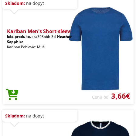
Skladom:
na dopyt
Kariban Men's Short-sleev
kód produktu:
ka398obh-3xl
Heather
Sapphire
Kariban Pohlavie: Muži
3,66€
Cena od
Skladom:
na dopyt