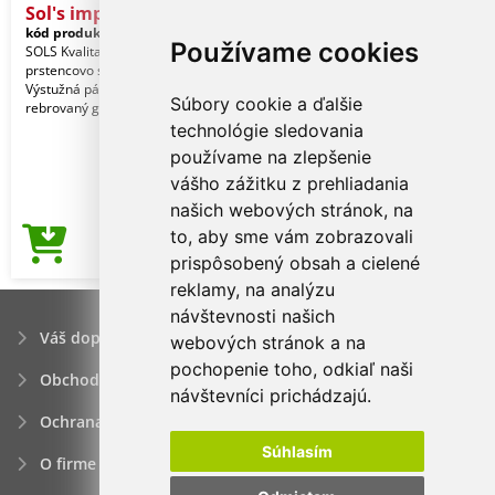
Sol's imperial - Men'
kód produktu:
so11500fn-3xl
Navy
Používame cookies
SOLS Kvalita. 100 % poločesaná
prstencovo spriadaná bavlna. Štýl.
Výstužná páska na krku. Elastanový
Súbory cookie a ďalšie
rebrovaný golier. K
technológie sledovania
používame na zlepšenie
vášho zážitku z prehliadania
našich webových stránok, na
to, aby sme vám zobrazovali
4,36€
Cena od
prispôsobený obsah a cielené
reklamy, na analýzu
návštevnosti našich
Váš dopyt
webových stránok a na
pochopenie toho, odkiaľ naši
Obchodné podmienky
návštevníci prichádzajú.
Ochrana osobných údajov
Súhlasím
O firme