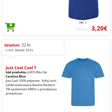
3,20€
Cena od
32 ks
Skladom:
- v ext. sklade: 50 ks
Just Cool Cool T
kód produktu:
jc001cfblu-3xl
Carolina Blue
Just Cool 100% polyester. Voľný strih.
Ľahká textúrovaná tkanina Neoteric
TM spoločnosti AWDis s prirodzenou
priedušnosť