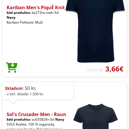
Kariban Men's PiquÉ Knit
kód produktu:
ka373nv-owh-3xl
Navy
Kariban Pohlavie: Muži
3,66€
Cena od
50 ks
Skladom:
- v ext. sklade: 1.500 ks
Sol's Crusader Men - Roun
kód produktu:
so03582fn-3xl
Navy
SOLS Kvalita. 100 % organicky