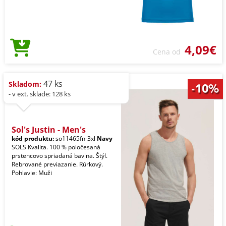
4,09€
Cena od
47 ks
Skladom:
- v ext. sklade: 128 ks
Sol's Justin - Men's
kód produktu:
so11465fn-3xl
Navy
SOLS Kvalita. 100 % poločesaná
prstencovo spriadaná bavlna. Štýl.
Rebrované previazanie. Rúrkový.
Pohlavie: Muži