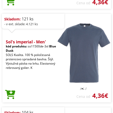
4,36€
Cena od
121 ks
Skladom:
- v ext. sklade: 4.121 ks
Sol's imperial - Men'
kód produktu:
so11500de-3xl
Blue
Dusk
SOLS Kvalita. 100 % poločesaná
prstencovo spriadaná bavlna. Štýl.
Výstužná páska na krku. Elastanový
rebrovaný golier. K
4,36€
Cena od
104 ks
Skladom: