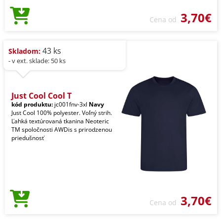
3,70€
Cena od
43 ks
Skladom:
- v ext. sklade: 50 ks
Just Cool Cool T
kód produktu:
jc001fnv-3xl
Navy
Just Cool 100% polyester. Voľný strih.
Ľahká textúrovaná tkanina Neoteric
TM spoločnosti AWDis s prirodzenou
priedušnosť
3,70€
Cena od