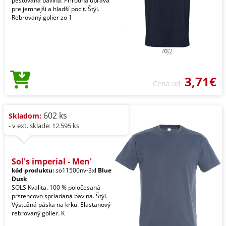
pestovaná bavlna. Prírodná úprava
pre jemnejší a hladší pocit. Štýl.
Rebrovaný golier zo 1
3,71€
Cena od
602 ks
Skladom:
- v ext. sklade: 12.595 ks
Sol's imperial - Men'
kód produktu:
so11500nv-3xl
Blue
Dusk
SOLS Kvalita. 100 % poločesaná
prstencovo spriadaná bavlna. Štýl.
Výstužná páska na krku. Elastanový
rebrovaný golier. K