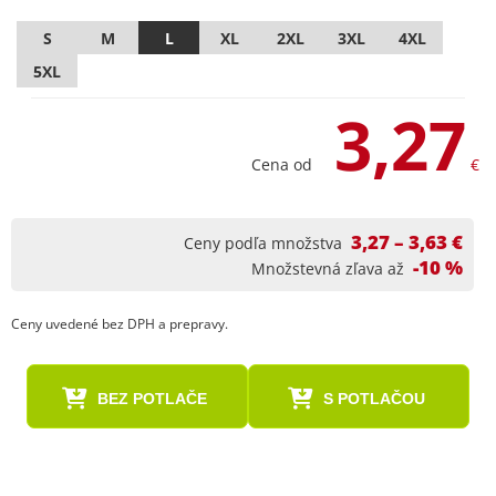
S
M
L
XL
2XL
3XL
4XL
5XL
3,27
Cena od
€
3,27 – 3,63 €
Ceny podľa množstva
-10 %
Množstevná zľava až
Ceny uvedené bez DPH a prepravy.
BEZ POTLAČE
S POTLAČOU