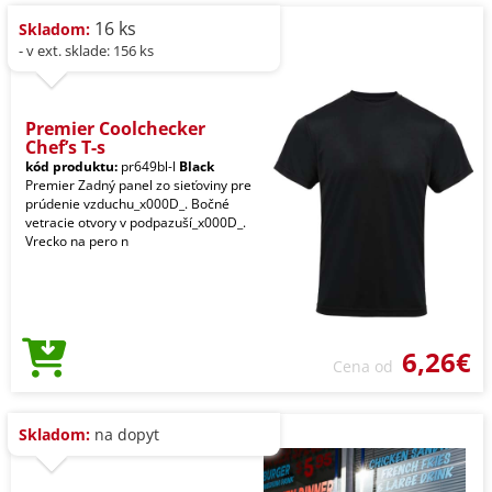
16 ks
Skladom:
- v ext. sklade: 156 ks
Premier Coolchecker
Chef’s T-s
kód produktu:
pr649bl-l
Black
Premier Zadný panel zo sieťoviny pre
prúdenie vzduchu_x000D_. Bočné
vetracie otvory v podpazuší_x000D_.
Vrecko na pero n
6,26€
Cena od
Skladom:
na dopyt