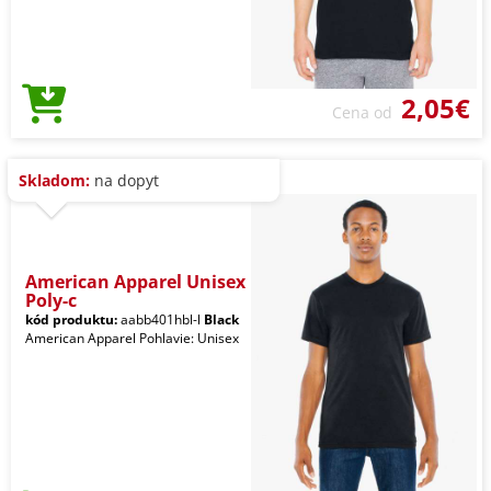
2,05€
Cena od
Skladom:
na dopyt
American Apparel Unisex
Poly-c
kód produktu:
aabb401hbl-l
Black
American Apparel Pohlavie: Unisex