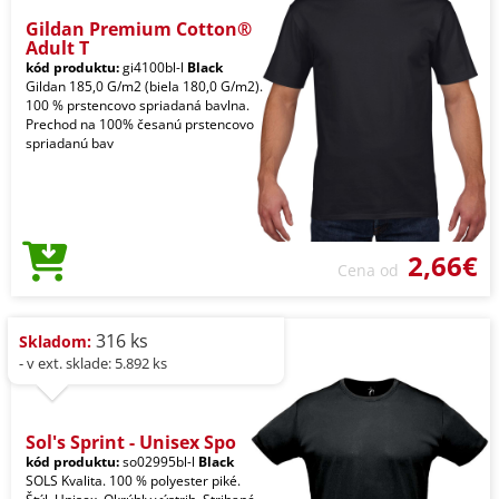
Gildan Premium Cotton®
Adult T
kód produktu:
gi4100bl-l
Black
Gildan 185,0 G/m2 (biela 180,0 G/m2).
100 % prstencovo spriadaná bavlna.
Prechod na 100% česanú prstencovo
spriadanú bav
2,66€
Cena od
316 ks
Skladom:
- v ext. sklade: 5.892 ks
Sol's Sprint - Unisex Spo
kód produktu:
so02995bl-l
Black
SOLS Kvalita. 100 % polyester piké.