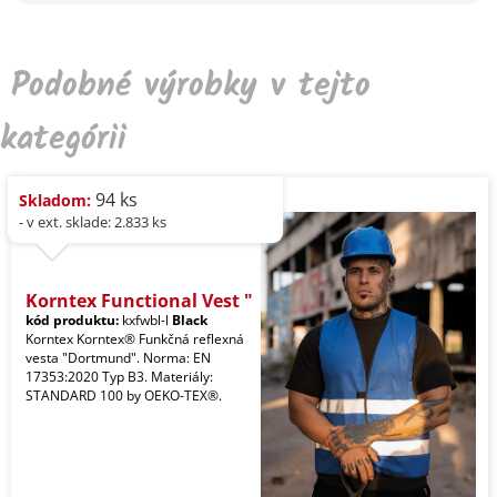
Podobné výrobky v tejto
kategórii
94 ks
Skladom:
- v ext. sklade: 2.833 ks
Korntex Functional Vest "
kód produktu:
kxfwbl-l
Black
Korntex Korntex® Funkčná reflexná
vesta "Dortmund". Norma: EN
17353:2020 Typ B3. Materiály:
STANDARD 100 by OEKO-TEX®.