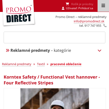
Košík je prázdny
Uživateľ:
Prihlásiť sa
Promo Direct – reklamné predmety
info@promodirect.sk
tel. 917 747 955
Reklamné predmety
– kategórie
»
»
Reklamné predmety
Textil
pracovné oblečenie
Korntex Safety / Functional Vest hannover -
Four Reflective Stripes