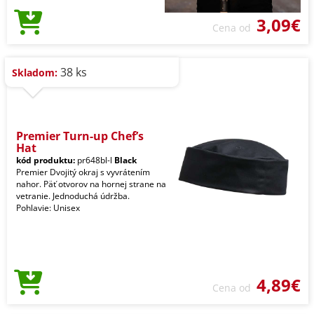
3,09€
Cena od
38 ks
Skladom:
Premier Turn-up Chef’s
Hat
kód produktu:
pr648bl-l
Black
Premier Dvojitý okraj s vyvrátením
nahor. Päť otvorov na hornej strane na
vetranie. Jednoduchá údržba.
Pohlavie: Unisex
4,89€
Cena od