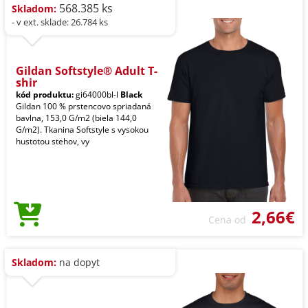
568.385 ks
Skladom:
- v ext. sklade: 26.784 ks
Gildan Softstyle® Adult T-
shir
kód produktu:
gi64000bl-l
Black
Gildan 100 % prstencovo spriadaná
bavlna, 153,0 G/m2 (biela 144,0
G/m2). Tkanina Softstyle s vysokou
hustotou stehov, vy
2,66€
Cena od
Skladom:
na dopyt