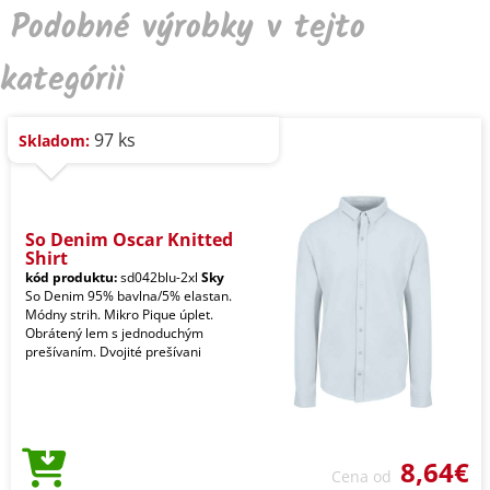
Podobné výrobky v tejto
kategórii
97 ks
Skladom:
So Denim Oscar Knitted
Shirt
kód produktu:
sd042blu-2xl
Sky
So Denim 95% bavlna/5% elastan.
Módny strih. Mikro Pique úplet.
Obrátený lem s jednoduchým
prešívaním. Dvojité prešívani
8,64€
Cena od