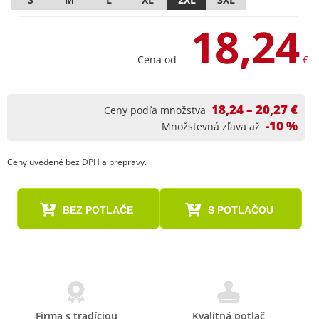
18,24
Cena od
€
18,24 – 20,27 €
Ceny podľa množstva
-10 %
Množstevná zľava až
Ceny uvedené bez DPH a prepravy.
BEZ POTLAČE
S POTLAČOU
Firma s tradíciou
Kvalitná potlač