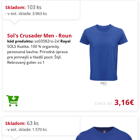
103 ks
Skladom:
- v ext. sklade: 3.963 ks
Sol's Crusader Men - Roun
kód produktu:
so03582ro-2xl
Royal
SOLS Kvalita. 100 % organicky
pestovaná bavlna. Prírodná úprava
pre jemnejší a hladší pocit. Štýl.
Rebrovaný golier zo 1
3,16€
Cena od
63 ks
Skladom:
- v ext. sklade: 1.570 ks