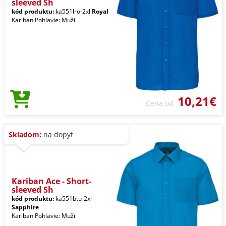
sleeved Sh
kód produktu:
ka551lro-2xl
Royal
Kariban Pohlavie: Muži
10,21€
Cena od
Skladom:
na dopyt
Kariban Ace - Short-
sleeved Sh
kód produktu:
ka551btu-2xl
Sapphire
Kariban Pohlavie: Muži