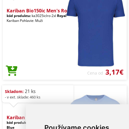
Kariban Bio150ic Men's Ro
kód produktu:
ka3025iclro-2xl
Royal
Kariban Pohlavie: Muži
3,17€
Cena od
21 ks
Skladom:
- v ext. sklade: 460 ks
Kariban Bio150ic Men's Ro
kód produktu:
ka3025icsb-2xl
Stone
Používame cookies
Blue