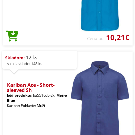
10,21€
Cena od
12 ks
Skladom:
- v ext. sklade: 148 ks
Kariban Ace - Short-
sleeved Sh
kód produktu:
ka551cob-2xl
Metro
Blue
Kariban Pohlavie: Muži