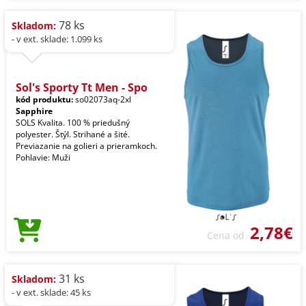
78 ks
Skladom:
- v ext. sklade: 1.099 ks
Sol's Sporty Tt Men - Spo
kód produktu:
so02073aq-2xl
Sapphire
SOLS Kvalita. 100 % priedušný
polyester. Štýl. Strihané a šité.
Previazanie na golieri a prieramkoch.
Pohlavie: Muži
2,78€
Cena od
31 ks
Skladom:
- v ext. sklade: 45 ks