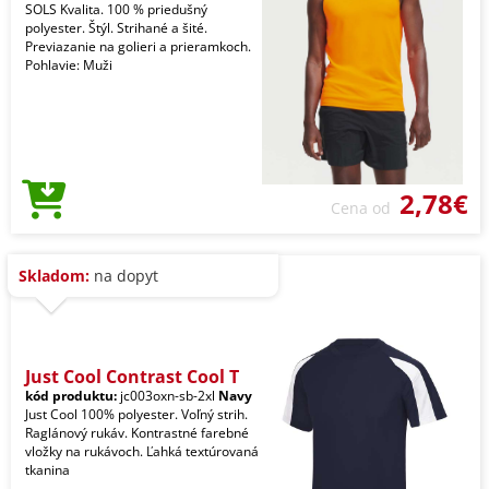
SOLS Kvalita. 100 % priedušný
polyester. Štýl. Strihané a šité.
Previazanie na golieri a prieramkoch.
Pohlavie: Muži
2,78€
Cena od
Skladom:
na dopyt
Just Cool Contrast Cool T
kód produktu:
jc003oxn-sb-2xl
Navy
Just Cool 100% polyester. Voľný strih.
Raglánový rukáv. Kontrastné farebné
vložky na rukávoch. Ľahká textúrovaná
tkanina