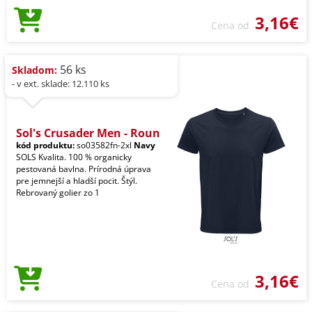
3,16€
Cena od
56 ks
Skladom:
- v ext. sklade: 12.110 ks
Sol's Crusader Men - Roun
kód produktu:
so03582fn-2xl
Navy
SOLS Kvalita. 100 % organicky
pestovaná bavlna. Prírodná úprava
pre jemnejší a hladší pocit. Štýl.
Rebrovaný golier zo 1
3,16€
Cena od