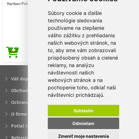
Kariban Pohlavie: Muži
Súbory cookie a ďalšie
technológie sledovania
používame na zlepšenie
vášho zážitku z prehliadania
našich webových stránok, na
to, aby sme vám zobrazovali
3,17€
Cena od
prispôsobený obsah a cielené
reklamy, na analýzu
návštevnosti našich
Váš dopyt
webových stránok a na
pochopenie toho, odkiaľ naši
Obchodné podmienky
návštevníci prichádzajú.
Ochrana osobných údajov
Súhlasím
O firme
Odmietam
Potlač reklamných predmetov
Zmeniť moje nastavenia
Referencie