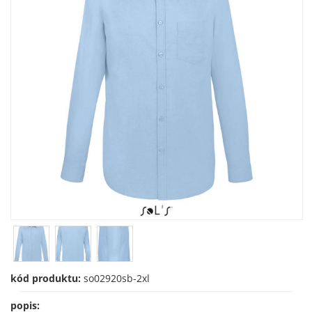
kód produktu:
so02920sb-2xl
popis: