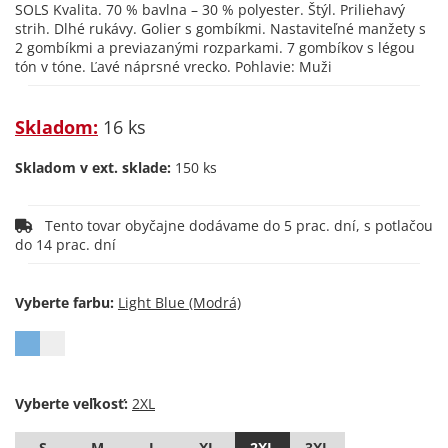
SOLS Kvalita. 70 % bavlna – 30 % polyester. Štýl. Priliehavý
strih. Dlhé rukávy. Golier s gombíkmi. Nastaviteľné manžety s
2 gombíkmi a previazanými rozparkami. 7 gombíkov s légou
tón v tóne. Ľavé náprsné vrecko. Pohlavie: Muži
Skladom:
16 ks
Skladom v ext. sklade:
150 ks
Tento tovar obyčajne dodávame do 5 prac. dní, s potlačou
do 14 prac. dní
Vyberte farbu:
Vyberte veľkosť:
S
M
L
XL
2XL
3XL