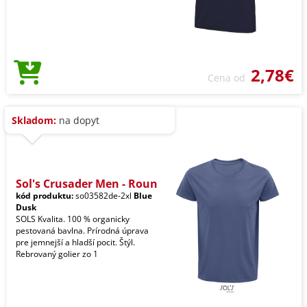
2,78€
Cena od
Skladom:
na dopyt
Sol's Crusader Men - Roun
kód produktu:
so03582de-2xl
Blue
Dusk
SOLS Kvalita. 100 % organicky
pestovaná bavlna. Prírodná úprava
pre jemnejší a hladší pocit. Štýl.
Rebrovaný golier zo 1