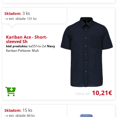
3 ks
Skladom:
- v ext. sklade: 131 ks
Kariban Ace - Short-
sleeved Sh
kód produktu:
ka551nv-2xl
Navy
Kariban Pohlavie: Muži
10,21€
Cena od
15 ks
Skladom:
- v ext. sklade: 84 ks