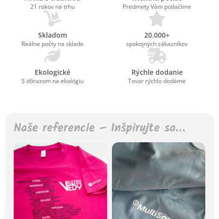
21 rokov na trhu
Predmety Vám potlačíme
Skladom
20.000+
Reálne počty na sklade
spokojných zákazníkov
Ekologické
Rýchle dodanie
S dôrazom na ekológiu
Tovar rýchlo dodáme
Naše referencie – Inšpirujte sa…