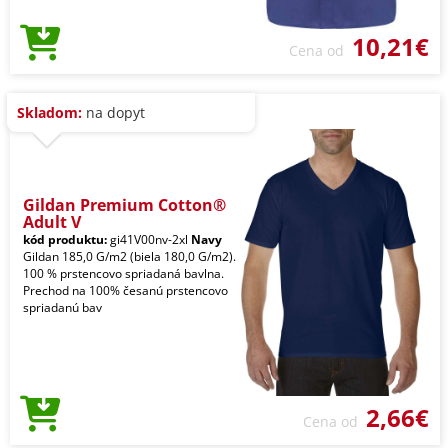
10,21€
Cena od
Skladom:
na dopyt
Gildan Premium Cotton®
Adult V
kód produktu:
gi41V00nv-2xl
Navy
Gildan 185,0 G/m2 (biela 180,0 G/m2).
100 % prstencovo spriadaná bavlna.
Prechod na 100% česanú prstencovo
spriadanú bav
2,66€
Cena od