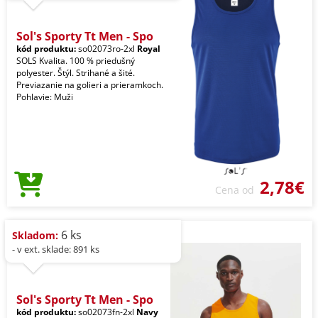
Sol's Sporty Tt Men - Spo
kód produktu:
so02073ro-2xl
Royal
SOLS Kvalita. 100 % priedušný
polyester. Štýl. Strihané a šité.
Previazanie na golieri a prieramkoch.
Pohlavie: Muži
2,78€
Cena od
6 ks
Skladom:
- v ext. sklade: 891 ks
Sol's Sporty Tt Men - Spo
kód produktu:
so02073fn-2xl
Navy