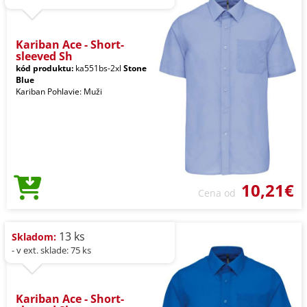
Kariban Ace - Short-
sleeved Sh
kód produktu:
ka551bs-2xl
Stone
Blue
Kariban Pohlavie: Muži
10,21€
Cena od
13 ks
Skladom:
- v ext. sklade: 75 ks
Kariban Ace - Short-