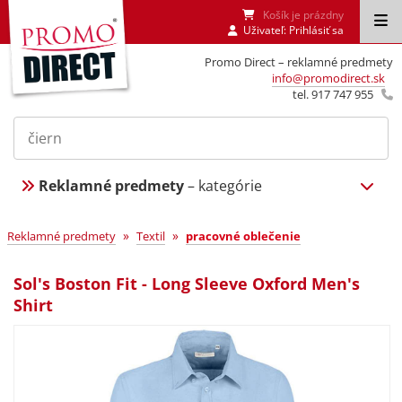
Košík je prázdny
Uživateľ:
Prihlásiť sa
Promo Direct – reklamné predmety
info@promodirect.sk
tel. 917 747 955
Reklamné predmety
– kategórie
»
»
Reklamné predmety
Textil
pracovné oblečenie
Sol's Boston Fit - Long Sleeve Oxford Men's
Shirt