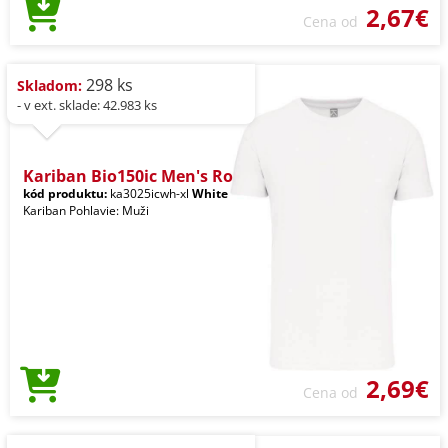
2,67€
Cena od
298 ks
Skladom:
- v ext. sklade: 42.983 ks
Kariban Bio150ic Men's Ro
kód produktu:
ka3025icwh-xl
White
Kariban Pohlavie: Muži
2,69€
Cena od