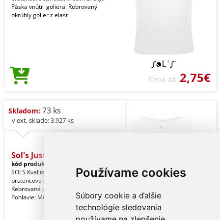
Páska vnútri goliera. Rebrovaný
okrúhly golier z elast
2,75€
Cena od
73 ks
Skladom:
- v ext. sklade: 3.927 ks
Sol's Justin - Men's
kód produktu:
so11465wh-xl
White
Používame cookies
SOLS Kvalita. 100 % poločesaná
prstencovo spriadaná bavlna. Štýl.
Rebrované previazanie. Rúrkový.
Súbory cookie a ďalšie
Pohlavie: Muži
technológie sledovania
používame na zlepšenie