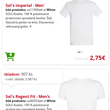
Sol's imperial - Men'
kód produktu:
so11500wh-xl
White
SOLS Kvalita. 100 % poločesaná
prstencovo spriadaná bavlna. Štýl.
Výstužná páska na krku. Elastanový
rebrovaný golier. K
2,75€
Cena od
907 ks
Skladom:
- v ext. sklade: 3.587 ks
Sol's Regent Fit - Men’s
kód produktu:
so00553wh-xl
White
SOLS Kvalita. 100 % poločesaná
prstencovo spriadaná bavlna. Štýl.