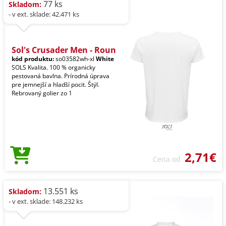
77 ks
Skladom:
- v ext. sklade: 42.471 ks
Sol's Crusader Men - Roun
kód produktu:
so03582wh-xl
White
SOLS Kvalita. 100 % organicky
pestovaná bavlna. Prírodná úprava
pre jemnejší a hladší pocit. Štýl.
Rebrovaný golier zo 1
2,71€
Cena od
13.551 ks
Skladom:
- v ext. sklade: 148.232 ks