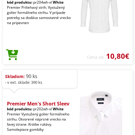
kód produktu:
pr204wh-xl
White
Premier Priliehavý strih. Vystužený
golier formálneho strihu. V prípade
potreby sa dodáva samostatné vrecko
na pripevnen
10,80€
Cena od
90 ks
Skladom:
- v ext. sklade: 390 ks
Premier Men's Short Sleev
kód produktu:
pr202wh-xl
White
Premier Vystužený golier formálneho
strihu. Otvorené náprsné vrecko na
ľavej strane. Krátke rukávy.
Samolepiace gombíky