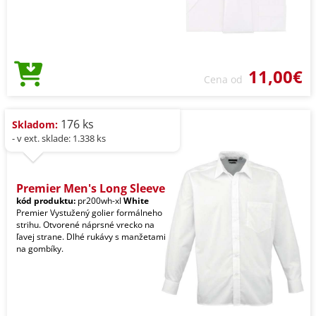
11,00€
Cena od
176 ks
Skladom:
- v ext. sklade: 1.338 ks
Premier Men's Long Sleeve
kód produktu:
pr200wh-xl
White
Premier Vystužený golier formálneho
strihu. Otvorené náprsné vrecko na
ľavej strane. Dlhé rukávy s manžetami
na gombíky.