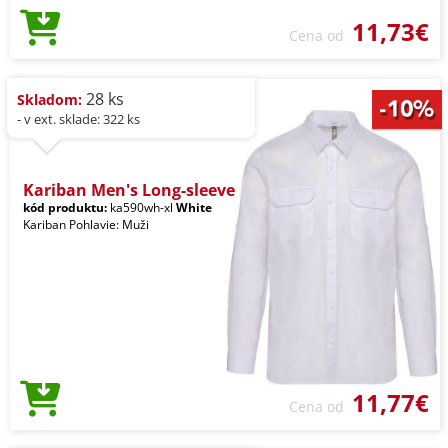
11,73€
Cena od
28 ks
Skladom:
- v ext. sklade: 322 ks
Kariban Men's Long-sleeve
kód produktu:
ka590wh-xl
White
Kariban Pohlavie: Muži
11,77€
Cena od