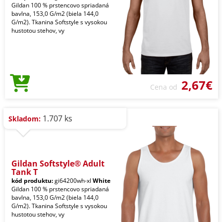
Gildan 100 % prstencovo spriadaná
bavlna, 153,0 G/m2 (biela 144,0
G/m2). Tkanina Softstyle s vysokou
hustotou stehov, vy
2,67€
Cena od
1.707 ks
Skladom:
Gildan Softstyle® Adult
Tank T
kód produktu:
gi64200wh-xl
White
Gildan 100 % prstencovo spriadaná
bavlna, 153,0 G/m2 (biela 144,0
G/m2). Tkanina Softstyle s vysokou
hustotou stehov, vy