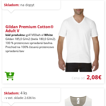
Skladom:
na dopyt
Gildan Premium Cotton®
Adult V
kód produktu:
gi41V00wh-xl
White
Gildan 185,0 G/m2 (biela 180,0 G/m2).
100 % prstencovo spriadaná bavlna.
Prechod na 100% česanú prstencovo
spriadanú bav
2,08€
Cena od
4 ks
Skladom:
- v ext. sklade: 2.636 ks