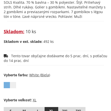
SOLS Kvalita. 70 % bavlna – 30 % polyester. Štýl. Priliehavý
strih. Dlhé rukávy. Golier s gombíkmi. Nastaviteľné manžety s
2 gombíkmi a previazanými rozparkami. 7 gombíkov s légou
tón v tóne. Ľavé náprsné vrecko. Pohlavie: Muži
Skladom:
10 ks
Skladom v ext. sklade:
492 ks
Tento tovar obyčajne dodávame do 5 prac. dní, s potlačou
do 14 prac. dní
Vyberte farbu:
Vyberte veľkosť:
S
M
L
XL
2XL
3XL