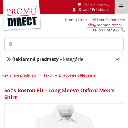
Košík je prázdny
Uživateľ:
Prihlásiť sa
Promo Direct – reklamné predmety
info@promodirect.sk
tel. 917 747 955
Reklamné predmety
– kategórie
»
»
Reklamné predmety
Textil
pracovné oblečenie
Sol's Boston Fit - Long Sleeve Oxford Men's
Shirt