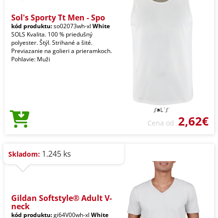
Sol's Sporty Tt Men - Spo
kód produktu:
so02073wh-xl
White
SOLS Kvalita. 100 % priedušný
polyester. Štýl. Strihané a šité.
Previazanie na golieri a prieramkoch.
Pohlavie: Muži
2,62€
Cena od
1.245 ks
Skladom:
Gildan Softstyle® Adult V-
neck
kód produktu:
gi64V00wh-xl
White