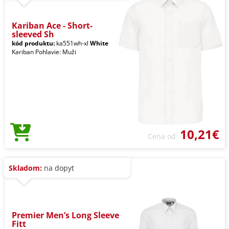
Kariban Ace - Short-
sleeved Sh
kód produktu:
ka551wh-xl
White
Kariban Pohlavie: Muži
10,21€
Cena od
Skladom:
na dopyt
Premier Men’s Long Sleeve
Fitt