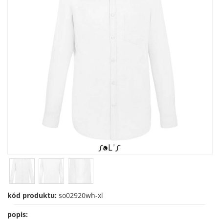
kód produktu:
so02920wh-xl
popis: