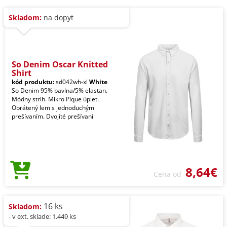
Skladom:
na dopyt
So Denim Oscar Knitted
Shirt
kód produktu:
sd042wh-xl
White
So Denim 95% bavlna/5% elastan.
Módny strih. Mikro Pique úplet.
Obrátený lem s jednoduchým
prešívaním. Dvojité prešívani
8,64€
Cena od
16 ks
Skladom:
- v ext. sklade: 1.449 ks