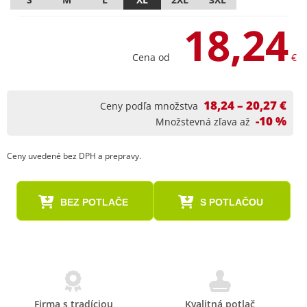
18,24
Cena od
€
18,24 – 20,27 €
Ceny podľa množstva
-10 %
Množstevná zľava až
Ceny uvedené bez DPH a prepravy.
BEZ POTLAČE
S POTLAČOU
Firma s tradíciou
Kvalitná potlač