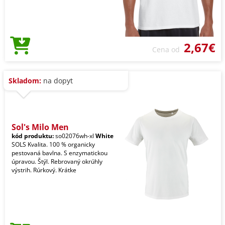
2,67€
Cena od
Skladom:
na dopyt
Sol's Milo Men
kód produktu:
so02076wh-xl
White
SOLS Kvalita. 100 % organicky
pestovaná bavlna. S enzymatickou
úpravou. Štýl. Rebrovaný okrúhly
výstrih. Rúrkový. Krátke