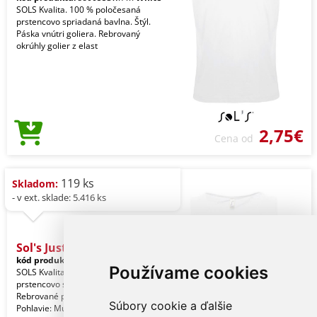
SOLS Kvalita. 100 % poločesaná
prstencovo spriadaná bavlna. Štýl.
Páska vnútri goliera. Rebrovaný
okrúhly golier z elast
2,75€
Cena od
119 ks
Skladom:
- v ext. sklade: 5.416 ks
Sol's Justin - Men's
kód produktu:
so11465wh-m
White
Používame cookies
SOLS Kvalita. 100 % poločesaná
prstencovo spriadaná bavlna. Štýl.
Rebrované previazanie. Rúrkový.
Súbory cookie a ďalšie
Pohlavie: Muži