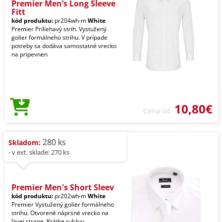
Premier Men’s Long Sleeve
Fitt
kód produktu:
pr204wh-m
White
Premier Priliehavý strih. Vystužený
golier formálneho strihu. V prípade
potreby sa dodáva samostatné vrecko
na pripevnen
10,80€
Cena od
280 ks
Skladom:
- v ext. sklade: 270 ks
Premier Men's Short Sleev
kód produktu:
pr202wh-m
White
Premier Vystužený golier formálneho
strihu. Otvorené náprsné vrecko na
ľavej strane. Krátke rukávy.