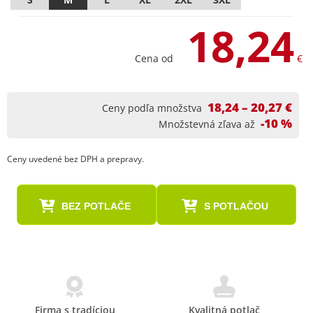
18,24
Cena od
€
18,24 – 20,27 €
Ceny podľa množstva
-10 %
Množstevná zľava až
Ceny uvedené bez DPH a prepravy.
BEZ POTLAČE
S POTLAČOU
Firma s tradíciou
Kvalitná potlač