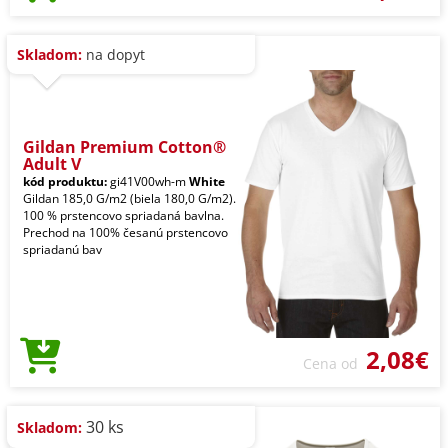
Skladom:
na dopyt
Gildan Premium Cotton®
Adult V
kód produktu:
gi41V00wh-m
White
Gildan 185,0 G/m2 (biela 180,0 G/m2).
100 % prstencovo spriadaná bavlna.
Prechod na 100% česanú prstencovo
spriadanú bav
2,08€
Cena od
30 ks
Skladom: