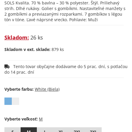
SOLS Kvalita. 70 % bavlna – 30 % polyester. Štýl. Priliehavý
strih. Dlhé rukávy. Golier s gombíkmi. Nastaviteľné manžety s
2 gombíkmi a previazanými rozparkami. 7 gombíkov s légou
tón v tóne. Ľavé náprsné vrecko. Pohlavie: Muži
Skladom:
26 ks
Skladom v ext. sklade:
879 ks
Tento tovar obyčajne dodávame do 5 prac. dní, s potlačou
do 14 prac. dní
Vyberte farbu:
Vyberte veľkosť:
S
M
L
XL
2XL
3XL