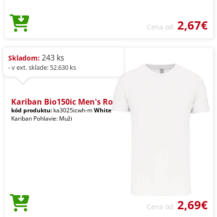
2,67€
Cena od
243 ks
Skladom:
- v ext. sklade: 52.630 ks
Kariban Bio150ic Men's Ro
kód produktu:
ka3025icwh-m
White
Kariban Pohlavie: Muži
2,69€
Cena od