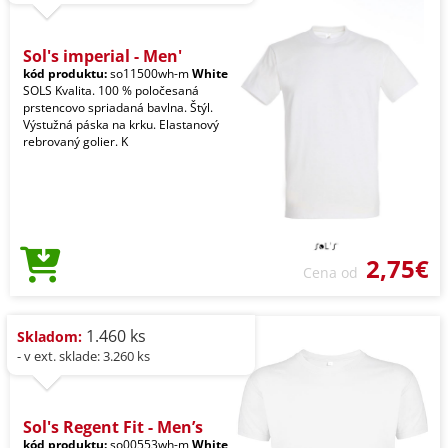
Sol's imperial - Men'
kód produktu:
so11500wh-m
White
SOLS Kvalita. 100 % poločesaná
prstencovo spriadaná bavlna. Štýl.
Výstužná páska na krku. Elastanový
rebrovaný golier. K
2,75€
Cena od
1.460 ks
Skladom:
- v ext. sklade: 3.260 ks
Sol's Regent Fit - Men’s
kód produktu:
so00553wh-m
White