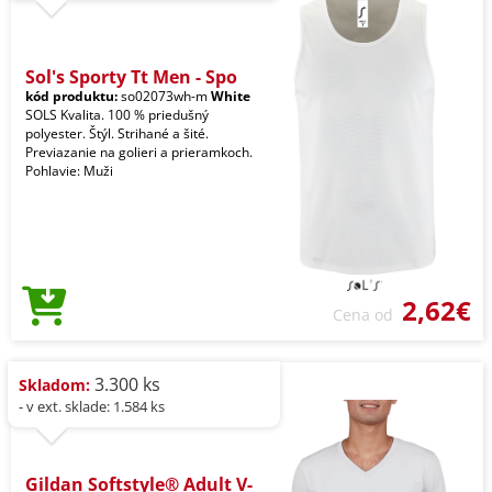
Sol's Sporty Tt Men - Spo
kód produktu:
so02073wh-m
White
SOLS Kvalita. 100 % priedušný
polyester. Štýl. Strihané a šité.
Previazanie na golieri a prieramkoch.
Pohlavie: Muži
2,62€
Cena od
3.300 ks
Skladom:
- v ext. sklade: 1.584 ks
Gildan Softstyle® Adult V-