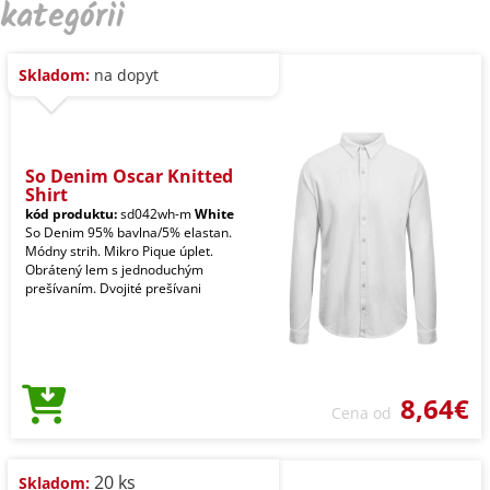
kategórii
Skladom:
na dopyt
So Denim Oscar Knitted
Shirt
kód produktu:
sd042wh-m
White
So Denim 95% bavlna/5% elastan.
Módny strih. Mikro Pique úplet.
Obrátený lem s jednoduchým
prešívaním. Dvojité prešívani
8,64€
Cena od
20 ks
Skladom: