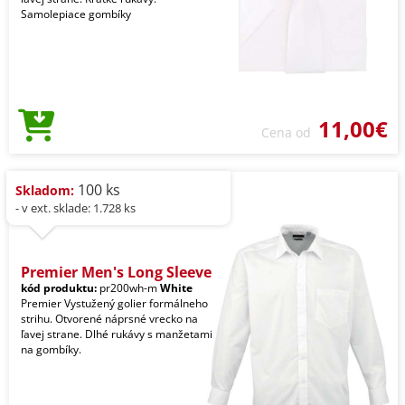
Samolepiace gombíky
11,00€
Cena od
100 ks
Skladom:
- v ext. sklade: 1.728 ks
Premier Men's Long Sleeve
kód produktu:
pr200wh-m
White
Premier Vystužený golier formálneho
strihu. Otvorené náprsné vrecko na
ľavej strane. Dlhé rukávy s manžetami
na gombíky.