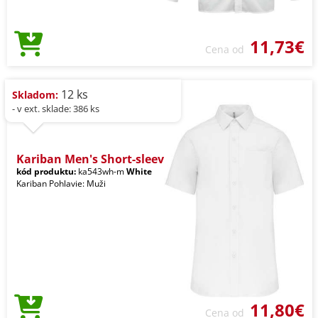
11,73€
Cena od
12 ks
Skladom:
- v ext. sklade: 386 ks
Kariban Men's Short-sleev
kód produktu:
ka543wh-m
White
Kariban Pohlavie: Muži
11,80€
Cena od