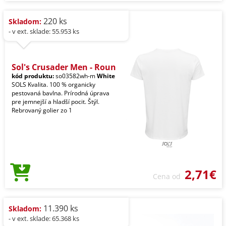
220 ks
Skladom:
- v ext. sklade: 55.953 ks
Sol's Crusader Men - Roun
kód produktu:
so03582wh-m
White
SOLS Kvalita. 100 % organicky
pestovaná bavlna. Prírodná úprava
pre jemnejší a hladší pocit. Štýl.
Rebrovaný golier zo 1
2,71€
Cena od
11.390 ks
Skladom:
- v ext. sklade: 65.368 ks