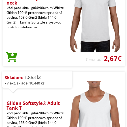
neck
kód produktu:
gi64V00wh-m
White
Gildan 100 % prstencovo spriadaná
bavlna, 153,0 G/m2 (biela 144,0
G/m2). Tkanina Softstyle s vysokou
hustotou stehov, vy
2,67€
Cena od
1.863 ks
Skladom:
- v ext. sklade: 10.440 ks
Gildan Softstyle® Adult
Tank T
kód produktu:
gi64200wh-m
White
Gildan 100 % prstencovo spriadaná
bavlna, 153,0 G/m2 (biela 144,0