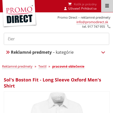
Košík je prázdny
Uživateľ:
Prihlásiť sa
Promo Direct – reklamné predmety
info@promodirect.sk
tel. 917 747 955
Reklamné predmety
– kategórie
»
»
Reklamné predmety
Textil
pracovné oblečenie
Sol's Boston Fit - Long Sleeve Oxford Men's
Shirt