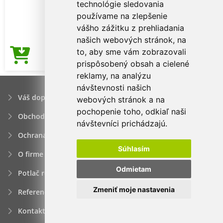
technológie sledovania
používame na zlepšenie
vášho zážitku z prehliadania
našich webových stránok, na
to, aby sme vám zobrazovali
2,86€
Cena od
prispôsobený obsah a cielené
reklamy, na analýzu
návštevnosti našich
Váš dopyt
webových stránok a na
pochopenie toho, odkiaľ naši
Obchodné podmienky
návštevníci prichádzajú.
Ochrana osobných údajov
Súhlasím
O firme
Odmietam
Potlač reklamných predmetov
Zmeniť moje nastavenia
Referencie
Kontakt