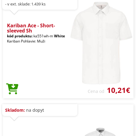
- v ext. sklade: 1.439 ks
Kariban Ace - Short-
sleeved Sh
kód produktu:
ka551wh-m
White
Kariban Pohlavie: Muži
10,21€
Cena od
Skladom:
na dopyt