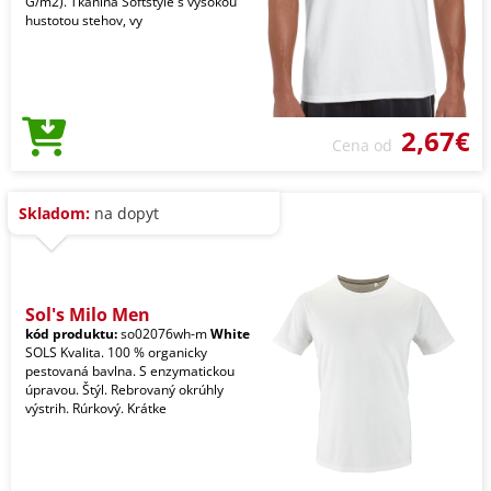
G/m2). Tkanina Softstyle s vysokou
hustotou stehov, vy
2,67€
Cena od
Skladom:
na dopyt
Sol's Milo Men
kód produktu:
so02076wh-m
White
SOLS Kvalita. 100 % organicky
pestovaná bavlna. S enzymatickou
úpravou. Štýl. Rebrovaný okrúhly
výstrih. Rúrkový. Krátke