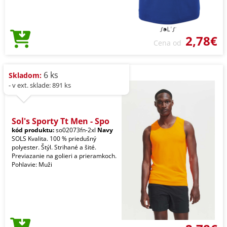
2,78€
Cena od
6 ks
Skladom:
- v ext. sklade: 891 ks
Sol's Sporty Tt Men - Spo
kód produktu:
so02073fn-2xl
Navy
SOLS Kvalita. 100 % priedušný
polyester. Štýl. Strihané a šité.
Previazanie na golieri a prieramkoch.
Pohlavie: Muži