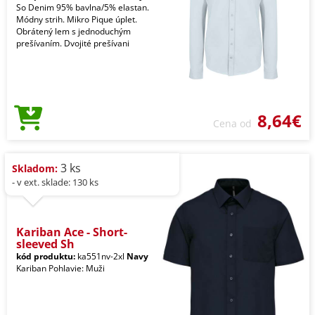
So Denim 95% bavlna/5% elastan.
Módny strih. Mikro Pique úplet.
Obrátený lem s jednoduchým
prešívaním. Dvojité prešívani
8,64€
Cena od
3 ks
Skladom:
- v ext. sklade: 130 ks
Kariban Ace - Short-
sleeved Sh
kód produktu:
ka551nv-2xl
Navy
Kariban Pohlavie: Muži