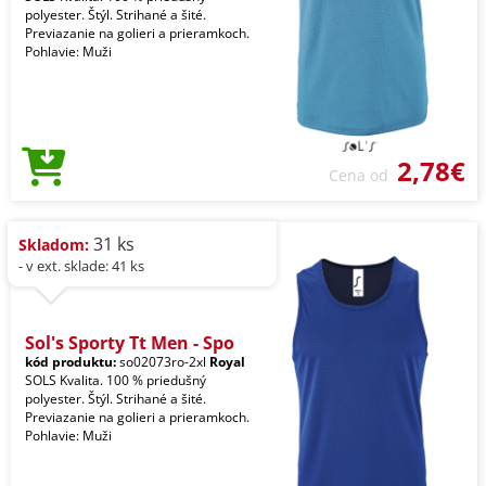
polyester. Štýl. Strihané a šité.
Previazanie na golieri a prieramkoch.
Pohlavie: Muži
2,78€
Cena od
31 ks
Skladom:
- v ext. sklade: 41 ks
Sol's Sporty Tt Men - Spo
kód produktu:
so02073ro-2xl
Royal
SOLS Kvalita. 100 % priedušný
polyester. Štýl. Strihané a šité.
Previazanie na golieri a prieramkoch.
Pohlavie: Muži