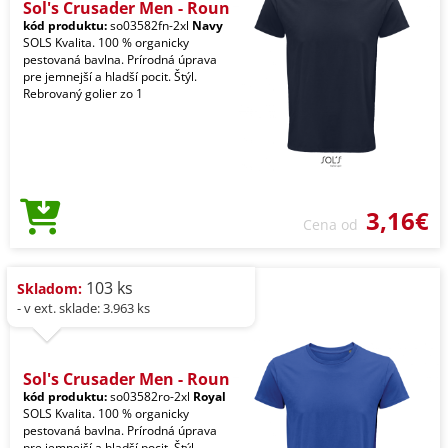
Sol's Crusader Men - Roun
kód produktu:
so03582fn-2xl
Navy
SOLS Kvalita. 100 % organicky
pestovaná bavlna. Prírodná úprava
pre jemnejší a hladší pocit. Štýl.
Rebrovaný golier zo 1
3,16€
Cena od
103 ks
Skladom:
- v ext. sklade: 3.963 ks
Sol's Crusader Men - Roun
kód produktu:
so03582ro-2xl
Royal
SOLS Kvalita. 100 % organicky
pestovaná bavlna. Prírodná úprava
pre jemnejší a hladší pocit. Štýl.