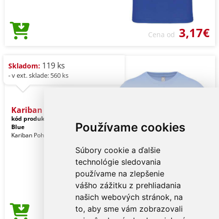
3,17€
Cena od
119 ks
Skladom:
- v ext. sklade: 560 ks
Kariban Bio150ic Men's Ro
kód produktu:
ka3025icsb-2xl
Stone
Používame cookies
Blue
Kariban Pohlavie: Muži
Súbory cookie a ďalšie
technológie sledovania
používame na zlepšenie
vášho zážitku z prehliadania
našich webových stránok, na
to, aby sme vám zobrazovali
3,17€
Cena od