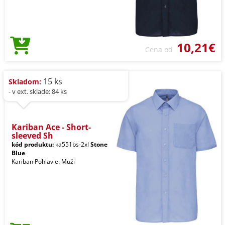
10,21€
Cena od
15 ks
Skladom:
- v ext. sklade: 84 ks
Kariban Ace - Short-
sleeved Sh
kód produktu:
ka551bs-2xl
Stone
Blue
Kariban Pohlavie: Muži