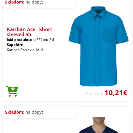
Skladom:
na dopyt
Kariban Ace - Short-
sleeved Sh
kód produktu:
ka551btu-2xl
Sapphire
Kariban Pohlavie: Muži
10,21€
Cena od
Skladom:
na dopyt