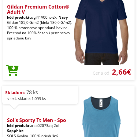
Gildan Premium Cotton®
Adult V
kód produktu:
gi41V00nv-2xl
Navy
Gildan 185,0 G/m2 (biela 180,0 G/m2).
100 % prstencovo spriadaná bavlna.
Prechod na 100% česanú prstencovo
spriadanú bav
2,66€
Cena od
78 ks
Skladom:
- v ext. sklade: 1.093 ks
Sol's Sporty Tt Men - Spo
kód produktu:
so02073aq-2xl
Sapphire
SOLS Kvalita. 100 % priedušný