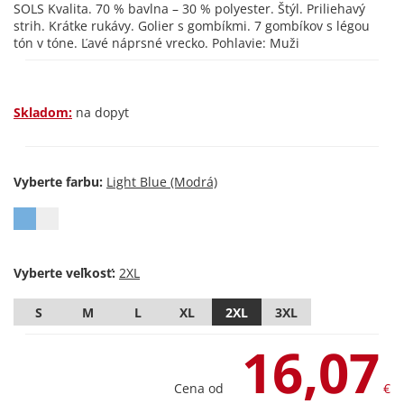
SOLS Kvalita. 70 % bavlna – 30 % polyester. Štýl. Priliehavý
strih. Krátke rukávy. Golier s gombíkmi. 7 gombíkov s légou
tón v tóne. Ľavé náprsné vrecko. Pohlavie: Muži
Skladom:
na dopyt
Vyberte farbu:
Vyberte veľkosť:
S
M
L
XL
2XL
3XL
16,07
Cena od
€