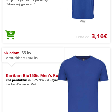
Rebrovaný golier zo 1
3,16€
Cena od
63 ks
Skladom:
- v ext. sklade: 1.561 ks
Kariban Bio150ic Men's Ro
kód produktu:
ka3025iclro-2xl
Royal
Kariban Pohlavie: Muži