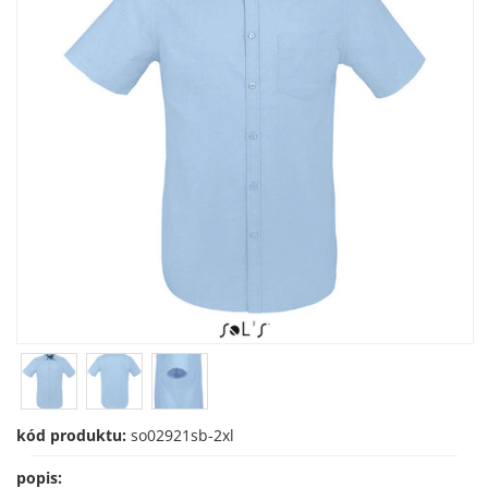
kód produktu:
so02921sb-2xl
popis: