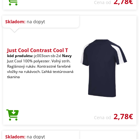
2,78€
Cena od
Skladom:
na dopyt
Just Cool Contrast Cool T
kód produktu:
jc003oxn-sb-2xl
Navy
Just Cool 100% polyester. Voľný strih.
Raglánový rukáv. Kontrastné farebné
vložky na rukávoch. Ľahká textúrovaná
tkanina
2,78€
Cena od
Skladom:
na dopyt