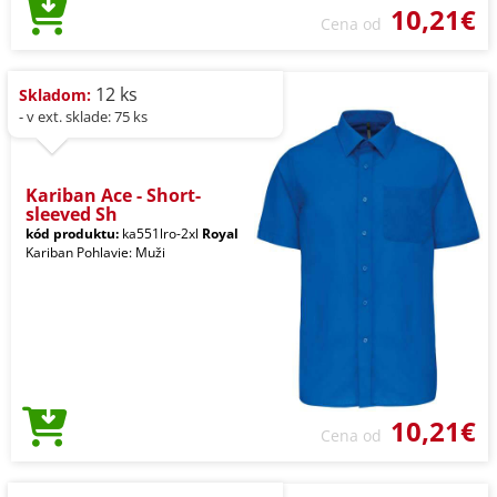
10,21€
Cena od
12 ks
Skladom:
- v ext. sklade: 75 ks
Kariban Ace - Short-
sleeved Sh
kód produktu:
ka551lro-2xl
Royal
Kariban Pohlavie: Muži
10,21€
Cena od