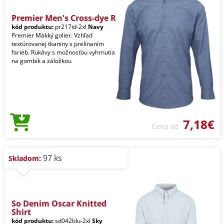
Premier Men's Cross-dye R
kód produktu:
pr217id-2xl
Navy
Premier Mäkký golier. Vzhľad
textúrovanej tkaniny s prelínaním
farieb. Rukávy s možnosťou vyhrnutia
na gombík a záložkou
7,18€
Cena od
97 ks
Skladom:
So Denim Oscar Knitted
Shirt
kód produktu:
sd042blu-2xl
Sky