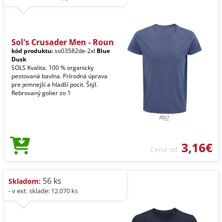
Sol's Crusader Men - Roun
kód produktu:
so03582de-2xl
Blue
Dusk
SOLS Kvalita. 100 % organicky
pestovaná bavlna. Prírodná úprava
pre jemnejší a hladší pocit. Štýl.
Rebrovaný golier zo 1
3,16€
Cena od
56 ks
Skladom:
- v ext. sklade: 12.070 ks