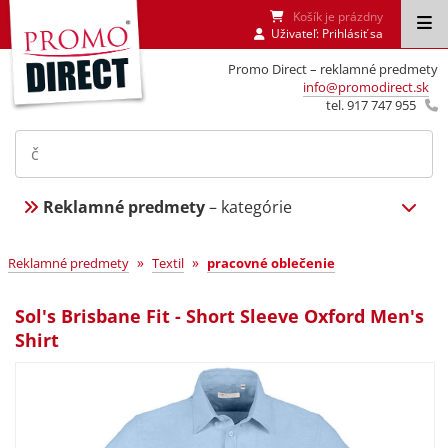
Košík je prázdny
Uživateľ:
Prihlásiť sa
Promo Direct – reklamné predmety
info@promodirect.sk
tel. 917 747 955
Reklamné predmety
– kategórie
»
»
Reklamné predmety
Textil
pracovné oblečenie
Sol's Brisbane Fit - Short Sleeve Oxford Men's
Shirt