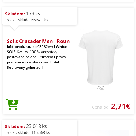
179 ks
Skladom:
- v ext. sklade: 66.671 ks
Sol's Crusader Men - Roun
kód produktu:
so03582wh-l
White
SOLS Kvalita. 100 % organicky
pestovaná bavlna. Prírodná úprava
pre jemnejší a hladší pocit. Štýl.
Rebrovaný golier zo 1
2,71€
Cena od
23.018 ks
Skladom:
- v ext. sklade: 115.563 ks