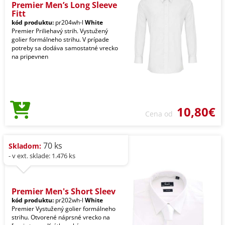
Premier Men’s Long Sleeve
Fitt
kód produktu:
pr204wh-l
White
Premier Priliehavý strih. Vystužený
golier formálneho strihu. V prípade
potreby sa dodáva samostatné vrecko
na pripevnen
10,80€
Cena od
70 ks
Skladom:
- v ext. sklade: 1.476 ks
Premier Men's Short Sleev
kód produktu:
pr202wh-l
White
Premier Vystužený golier formálneho
strihu. Otvorené náprsné vrecko na