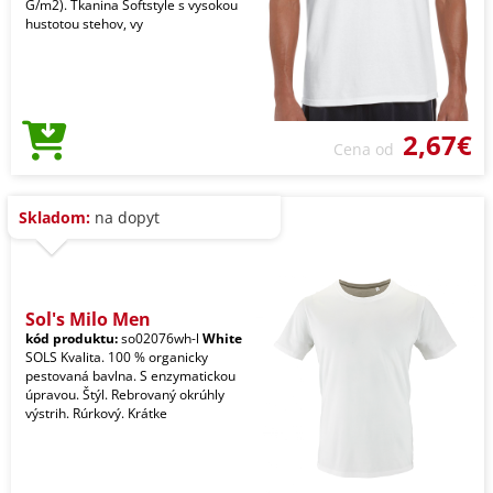
G/m2). Tkanina Softstyle s vysokou
hustotou stehov, vy
2,67€
Cena od
Skladom:
na dopyt
Sol's Milo Men
kód produktu:
so02076wh-l
White
SOLS Kvalita. 100 % organicky
pestovaná bavlna. S enzymatickou
úpravou. Štýl. Rebrovaný okrúhly
výstrih. Rúrkový. Krátke