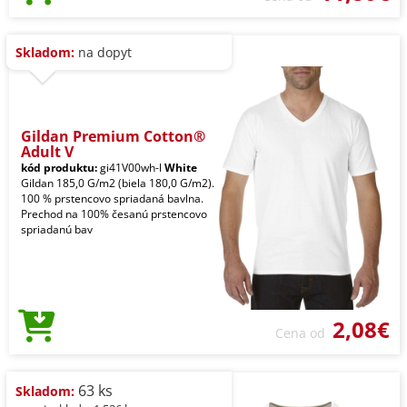
Skladom:
na dopyt
Gildan Premium Cotton®
Adult V
kód produktu:
gi41V00wh-l
White
Gildan 185,0 G/m2 (biela 180,0 G/m2).
100 % prstencovo spriadaná bavlna.
Prechod na 100% česanú prstencovo
spriadanú bav
2,08€
Cena od
63 ks
Skladom: