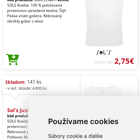
SOLS Kvalita. 100 % poločesaná
prstencovo spriadaná bavlna. Štýl.
Páska vnútri goliera. Rebrovaný
okrúhly golier z elast
2,75€
Cena od
141 ks
Skladom:
- v ext. sklade: 4.800 ks
Sol's Justin - Men's
kód produktu:
so11465wh-l
White
Používame cookies
SOLS Kvalita. 100 % poločesaná
prstencovo spriadaná bavlna. Štýl.
Rebrované previazanie. Rúrkový.
Súbory cookie a ďalšie
Pohlavie: Muži