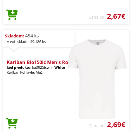
2,67€
Cena od
494 ks
Skladom:
- v ext. sklade: 49.186 ks
Kariban Bio150ic Men's Ro
kód produktu:
ka3025icwh-l
White
Kariban Pohlavie: Muži
2,69€
Cena od