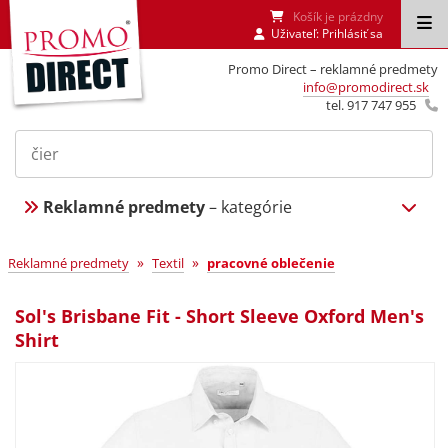
Košík je prázdny
Uživateľ:
Prihlásiť sa
Promo Direct – reklamné predmety
info@promodirect.sk
tel. 917 747 955
Reklamné predmety
– kategórie
»
»
Reklamné predmety
Textil
pracovné oblečenie
Sol's Brisbane Fit - Short Sleeve Oxford Men's
Shirt