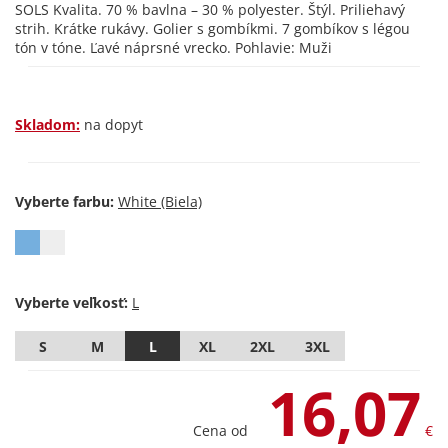
SOLS Kvalita. 70 % bavlna – 30 % polyester. Štýl. Priliehavý
strih. Krátke rukávy. Golier s gombíkmi. 7 gombíkov s légou
tón v tóne. Ľavé náprsné vrecko. Pohlavie: Muži
Skladom:
na dopyt
Vyberte farbu:
Vyberte veľkosť:
S
M
L
XL
2XL
3XL
16,07
Cena od
€