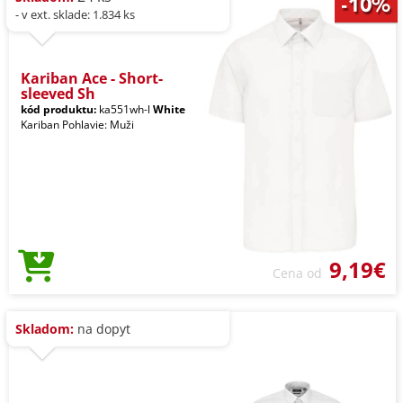
- v ext. sklade: 1.834 ks
Kariban Ace - Short-
sleeved Sh
kód produktu:
ka551wh-l
White
Kariban Pohlavie: Muži
9,19€
Cena od
Skladom:
na dopyt