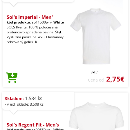
Sol's imperial - Men'
kód produktu:
so11500wh-l
White
SOLS Kvalita. 100 % poločesaná
prstencovo spriadaná bavlna. Štýl.
Výstužná páska na krku. Elastanový
rebrovaný golier. K
2,75€
Cena od
1.584 ks
Skladom:
- v ext. sklade: 3.508 ks
Sol's Regent Fit - Men’s
kód produktu:
so00553wh-l
White