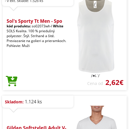
- v ext. sklade: 1.526 ks
Sol's Sporty Tt Men - Spo
kód produktu:
so02073wh-l
White
SOLS Kvalita. 100 % priedušný
polyester. Štýl. Strihané a šité.
Previazanie na golieri a prieramkoch.
Pohlavie: Muži
2,62€
Cena od
1.124 ks
Skladom:
Gildan Softstyle® Adult V-