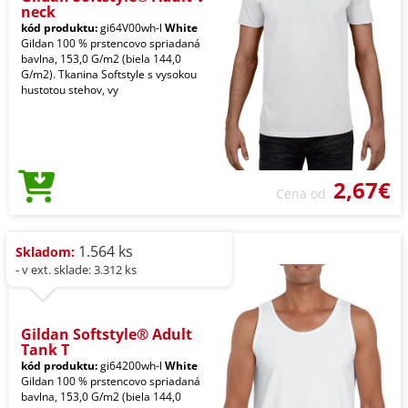
neck
kód produktu:
gi64V00wh-l
White
Gildan 100 % prstencovo spriadaná
bavlna, 153,0 G/m2 (biela 144,0
G/m2). Tkanina Softstyle s vysokou
hustotou stehov, vy
2,67€
Cena od
1.564 ks
Skladom:
- v ext. sklade: 3.312 ks
Gildan Softstyle® Adult
Tank T
kód produktu:
gi64200wh-l
White
Gildan 100 % prstencovo spriadaná
bavlna, 153,0 G/m2 (biela 144,0