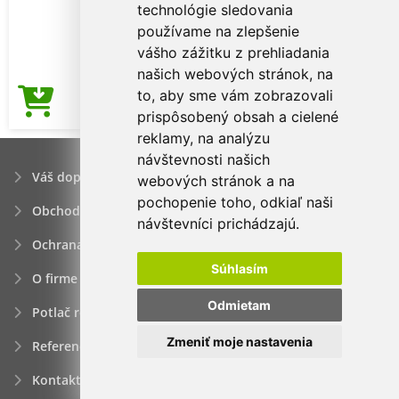
technológie sledovania
používame na zlepšenie
vášho zážitku z prehliadania
našich webových stránok, na
to, aby sme vám zobrazovali
2,86€
Cena od
prispôsobený obsah a cielené
reklamy, na analýzu
návštevnosti našich
Váš dopyt
webových stránok a na
pochopenie toho, odkiaľ naši
Obchodné podmienky
návštevníci prichádzajú.
Ochrana osobných údajov
Súhlasím
O firme
Odmietam
Potlač reklamných predmetov
Zmeniť moje nastavenia
Referencie
Kontakt