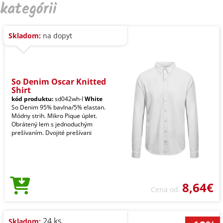
kategórii
Skladom:
na dopyt
So Denim Oscar Knitted
Shirt
kód produktu:
sd042wh-l
White
So Denim 95% bavlna/5% elastan.
Módny strih. Mikro Pique úplet.
Obrátený lem s jednoduchým
prešívaním. Dvojité prešívani
8,64€
Cena od
24 ks
Skladom: