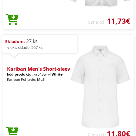
11,73€
Cena od
27 ks
Skladom:
- v ext. sklade: 567 ks
Kariban Men's Short-sleev
kód produktu:
ka543wh-l
White
Kariban Pohlavie: Muži
11,80€
Cena od