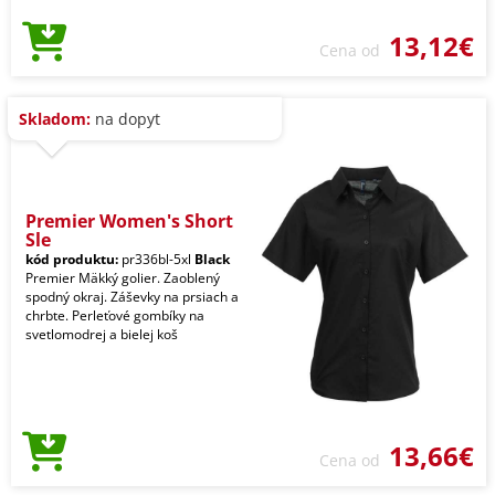
13,12€
Cena od
Skladom:
na dopyt
Premier Women's Short
Sle
kód produktu:
pr336bl-5xl
Black
Premier Mäkký golier. Zaoblený
spodný okraj. Záševky na prsiach a
chrbte. Perleťové gombíky na
svetlomodrej a bielej koš
13,66€
Cena od