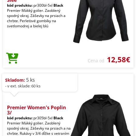
kód produktu:
pr300bl-5xl
Black
Premier Mäkký golier. Zaoblený
spodný okraj. Záševky na prsiach a
chrbte. Perleťové gombíky na
svetlomodrej a bielej blú
12,58€
Cena od
5 ks
Skladom:
- v ext. sklade: 60 ks
Premier Women's Poplin
3/
kód produktu:
pr305bl-5xl
Black
Premier Mäkký golier. Zaoblený
spodný okraj. Záševky na prsiach a na
chrbte. Rukávy v 3/4 dĺžke s vetraním