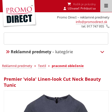
Košík je prázdny
Uživateľ:
Prihlásiť sa
Promo Direct – reklamné predmety
info@promodirect.sk
tel. 917 747 955
Reklamné predmety
– kategórie
»
»
Reklamné predmety
Textil
pracovné oblečenie
Premier ‘viola' Linen-look Cut Neck Beauty
Tunic