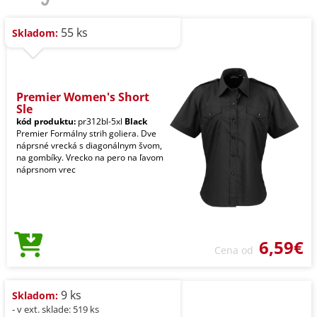
55 ks
Skladom:
Premier Women's Short
Sle
kód produktu:
pr312bl-5xl
Black
Premier Formálny strih goliera. Dve
náprsné vrecká s diagonálnym švom,
na gombíky. Vrecko na pero na ľavom
náprsnom vrec
6,59€
Cena od
9 ks
Skladom:
- v ext. sklade: 519 ks