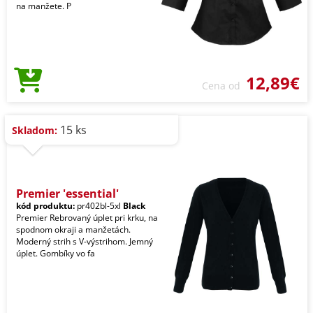
na manžete. P
12,89€
Cena od
15 ks
Skladom:
Premier 'essential'
kód produktu:
pr402bl-5xl
Black
Premier Rebrovaný úplet pri krku, na
spodnom okraji a manžetách.
Moderný strih s V-výstrihom. Jemný
úplet. Gombíky vo fa