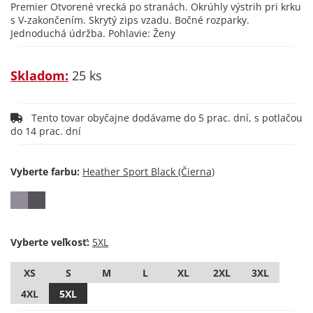
Premier Otvorené vrecká po stranách. Okrúhly výstrih pri krku
s V-zakončením. Skrytý zips vzadu. Bočné rozparky.
Jednoduchá údržba. Pohlavie: Ženy
Skladom:
25 ks
Tento tovar obyčajne dodávame do 5 prac. dní, s potlačou
do 14 prac. dní
Vyberte farbu:
Vyberte veľkosť:
XS
S
M
L
XL
2XL
3XL
4XL
5XL