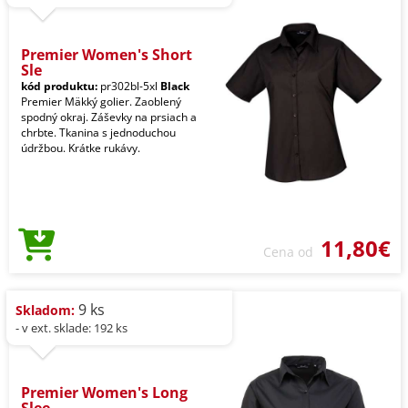
Premier Women's Short
Sle
kód produktu:
pr302bl-5xl
Black
Premier Mäkký golier. Zaoblený
spodný okraj. Záševky na prsiach a
chrbte. Tkanina s jednoduchou
údržbou. Krátke rukávy.
11,80€
Cena od
9 ks
Skladom:
- v ext. sklade: 192 ks
Premier Women's Long
Slee