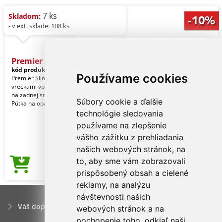
7 ks
Skladom:
- v ext. sklade: 108 ks
Premier Ladies' Performan
kód produktu:
pr570bl-5xl
Black
Používame cookies
Premier Slim fit Chino s dvoma
vreckami vpredu. Dve našité vrecká
na zadnej strane. Ozdobné nitovanie.
Súbory cookie a ďalšie
Pútka na opasok.
technológie sledovania
používame na zlepšenie
vášho zážitku z prehliadania
našich webových stránok, na
to, aby sme vám zobrazovali
17,67€
Cena od
prispôsobený obsah a cielené
reklamy, na analýzu
návštevnosti našich
Váš dopyt
webových stránok a na
pochopenie toho, odkiaľ naši