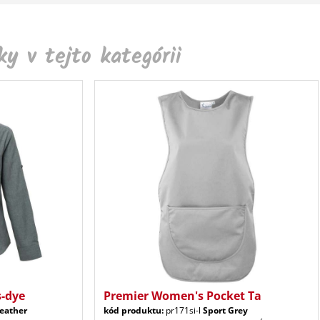
y v tejto kategórii
-dye
Premier Women's Pocket Ta
eather
kód produktu:
pr171si-l
Sport Grey