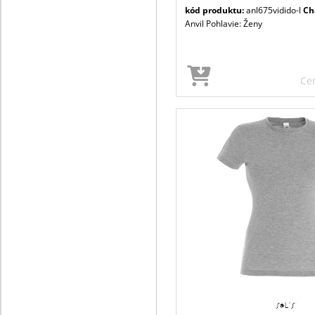
kód produktu:
anl675vidido-l
Ch
Anvil Pohlavie: Ženy
Ce