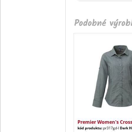
Podobné výrobk
Premier Women's Cross
kód produktu:
pr317gd-l
Dark H