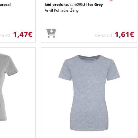
arcoal
kód produktu:
an399si-l
Ice Grey
Anvil Pohlavie: Ženy
1,47€
1,61€
na od
Cena od