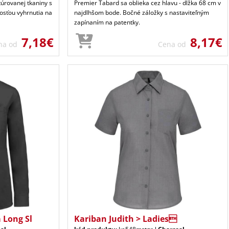
túrovanej tkaniny s
Premier Tabard sa oblieka cez hlavu - dĺžka 68 cm v
osťou vyhrnutia na
najdlhšom bode. Bočné záložky s nastaviteľným
zapínaním na patentky.
7,18€
8,17€
na od
Cena od
 Long Sl
Kariban Judith > Ladies