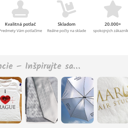
Kvalitná potlač
Skladom
20.000+
Predmety Vám potlačíme
Reálne počty na sklade
spokojných zákazní
ncie – Inšpirujte sa…