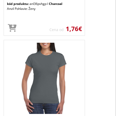
kód produktu:
anl36pvhgp-l
Charcoal
Anvil Pohlavie: Ženy
1,76€
Cena od