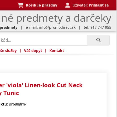
Košík je prázdny
Uživateľ:
Prihlásiť sa
né predmety a darčeky
 predmety
| e-mail:
info@promodirect.sk
| tel: 917 747 955
|
|
še služby
Váš dopyt
Kontakt
r ‘viola' Linen-look Cut Neck
y Tunic
ktu:
pr688grh-l