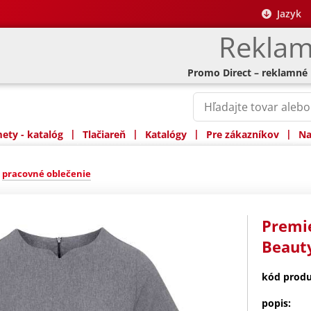
Jazyk
Reklam
Promo Direct – reklamné
|
|
|
|
ty - katalóg
Tlačiareň
Katalógy
Pre zákazníkov
Na
»
pracovné oblečenie
Premie
Beaut
kód produ
popis: