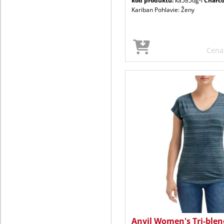
kód produktu:
ka585dg-l
Charco
Kariban Pohlavie: Ženy
Cen
Anvil Women's Tri-blen