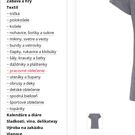
Zábava a hry
Textil
− tričká
− polokošele
− košele
− nohavice, šortky a sukne
− mikiny, svetre a vesty
− bundy a vetrovky
− čiapky, rukavice a klobúky
− šály, kravaty a šatky
− dáždniky a pláštenky
− pracovné oblečenie
− uteráky a župany
− obrusy a deky
− detské oblečenie
− spodná bielizeň
− športové oblečenie
− topánky
Kalendáre a diáre
Sladkosti, víno, delikatesy
Výroba na zakázku
Vianoce