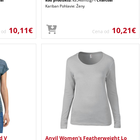
al
kód produktu:
ka548mstgr-l
Charcoal
Kariban Pohlavie: Ženy
10,11€
10,21€
a od
Cena od
d V
Anvil Women’s Featherweight Lo