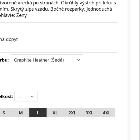
vorené vrecká po stranách. Okrúhly výstrih pri krku s
ním. Skrytý zips vzadu. Bočné rozparky. Jednoduchá
ohlavie: Ženy
na dopyt
rbu:
ľkosť:
S
M
L
XL
2XL
3XL
4XL