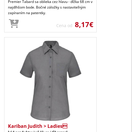
Premier Tabard sa oblieka cez hlavu - dĺžka 68 cm v
najdlhšom bode. Bočné záložky s nastaviteľným
zapínaním na patentky.
8,17€
Cena od
Kariban Judith > Ladies