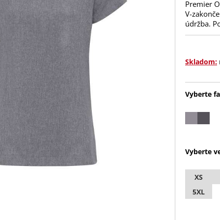
Premier Ot
V-zakonče
údržba. P
Skladom:
Vyberte fa
Vyberte ve
XS
5XL