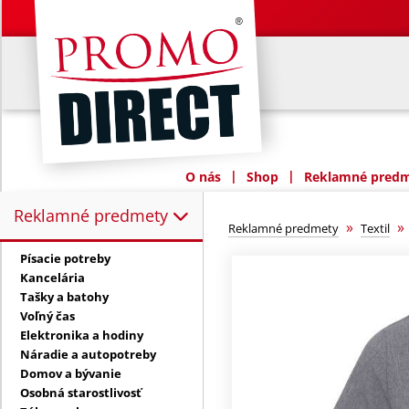
|
|
O nás
Shop
Reklamné predme
Reklamné predmety
Reklamné predmety:
»
Reklamné predmety
Textil
Písacie potreby
Kancelária
Tašky a batohy
Voľný čas
Elektronika a hodiny
Náradie a autopotreby
Domov a bývanie
Osobná starostlivosť