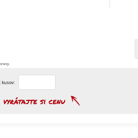
pravy.
et kusov: