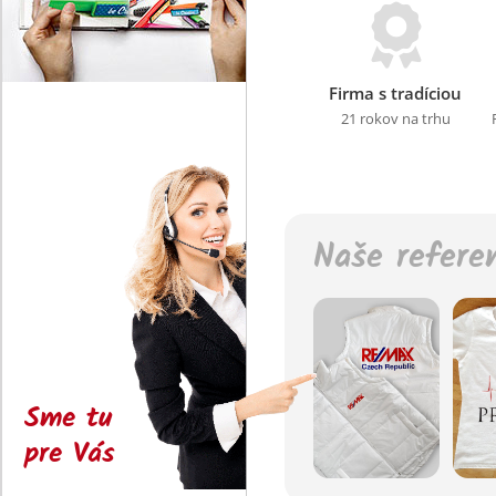
Firma s tradíciou
21 rokov na trhu
Naše refere
Sme tu
pre Vás