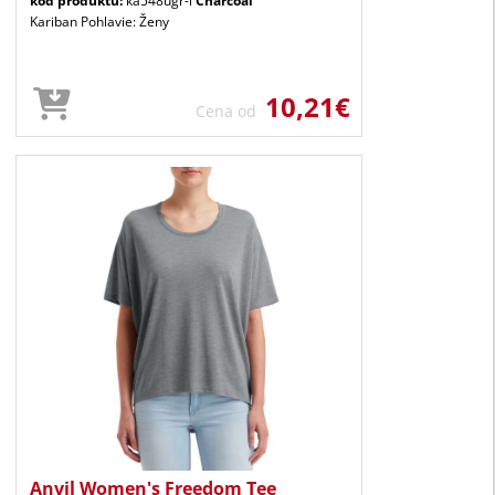
kód produktu:
ka548ugr-l
Charcoal
Kariban Pohlavie: Ženy
10,21€
Cena od
Anvil Women's Freedom Tee