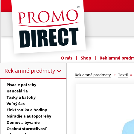
|
|
O nás
Shop
Reklamné predme
Reklamné predmety
Reklamné predmety:
»
Reklamné predmety
Textil
Písacie potreby
Kancelária
Tašky a batohy
Voľný čas
Elektronika a hodiny
Náradie a autopotreby
Domov a bývanie
Osobná starostlivosť