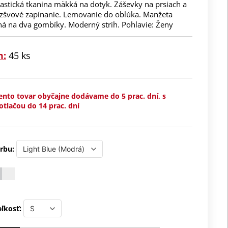
astická tkanina mäkká na dotyk. Záševky na prsiach a
ezšvové zapínanie. Lemovanie do oblúka. Manžeta
ná na dva gombíky. Moderný strih. Pohlavie: Ženy
m:
45 ks
ento tovar obyčajne dodávame do 5 prac. dní, s
otlačou do 14 prac. dní
rbu:
ľkosť: