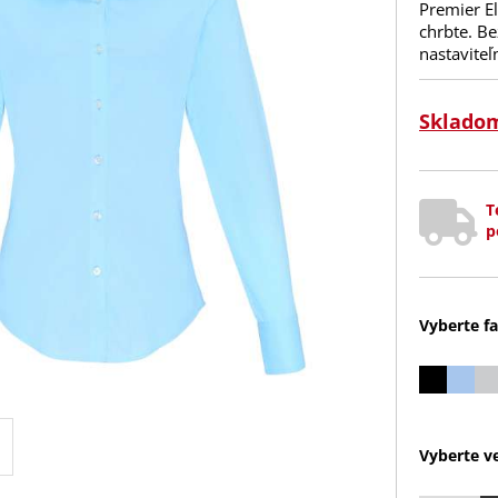
Premier El
chrbte. B
nastaviteľ
Sklado
T
p
Vyberte fa
Vyberte ve