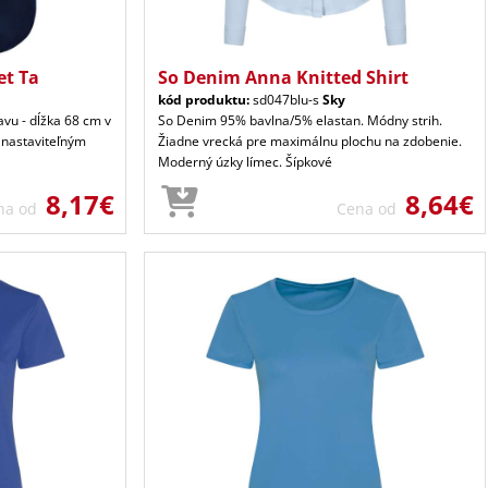
et Ta
So Denim Anna Knitted Shirt
kód produktu:
sd047blu-s
Sky
avu - dĺžka 68 cm v
So Denim 95% bavlna/5% elastan. Módny strih.
 nastaviteľným
Žiadne vrecká pre maximálnu plochu na zdobenie.
Moderný úzky límec. Šípkové
8,17€
8,64€
na od
Cena od