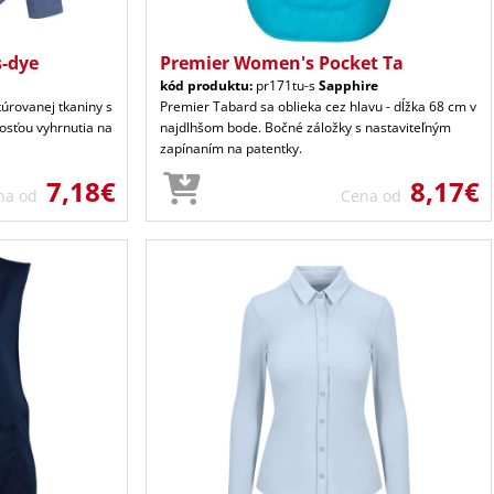
-dye
Premier Women's Pocket Ta
kód produktu:
pr171tu-s
Sapphire
túrovanej tkaniny s
Premier Tabard sa oblieka cez hlavu - dĺžka 68 cm v
osťou vyhrnutia na
najdlhšom bode. Bočné záložky s nastaviteľným
zapínaním na patentky.
7,18€
8,17€
na od
Cena od