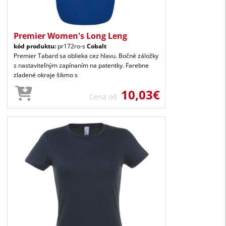
Premier Women's Long Leng
kód produktu:
pr172ro-s
Cobalt
Premier Tabard sa oblieka cez hlavu. Bočné záložky
s nastaviteľným zapínaním na patentky. Farebne
zladené okraje šikmo s
10,03€
Cena od