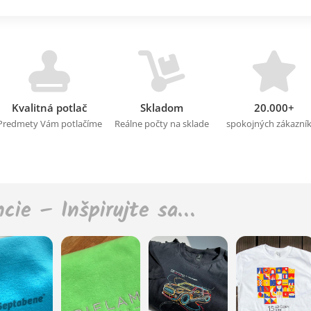
Kvalitná potlač
Skladom
20.000+
Predmety Vám potlačíme
Reálne počty na sklade
spokojných zákazní
ncie – Inšpirujte sa…