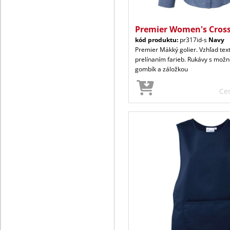
Premier Women's Cross
kód produktu:
pr317id-s
Navy
Premier Mäkký golier. Vzhľad tex
prelínaním farieb. Rukávy s možn
gombík a záložkou
Ce