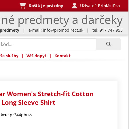
Košík je prázdny
Uživateľ:
Prihlásiť sa
né predmety a darčeky
 predmety
| e-mail:
info@promodirect.sk
| tel: 917 747 955
|
|
še služby
Váš dopyt
Kontakt
r Women's Stretch-fit Cotton
 Long Sleeve Shirt
ktu:
pr344pbu-s