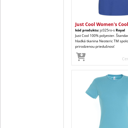
Just Cool Women's Coo
kód produktu:
jc025ro-s
Royal
Just Cool 100% polyester. Štandar
hladká tkanina Neoteric TM spol
prirodzenou priedušnosť
Ce