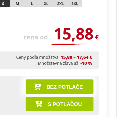
S
M
L
XL
2XL
3XL
15,88
cena od
€
15,88 – 17,64 €
Ceny podľa množstva
-10 %
Množstevná zľava až
BEZ POTLAČE
S POTLAČOU