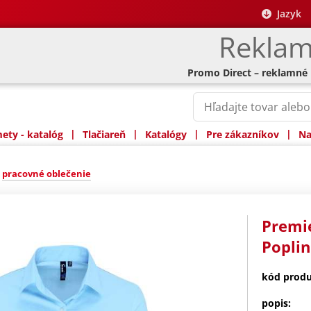
Jazyk
Reklam
Promo Direct – reklamné
|
|
|
|
ty - katalóg
Tlačiareň
Katalógy
Pre zákazníkov
Na
»
pracovné oblečenie
Premie
Poplin
kód produ
popis: