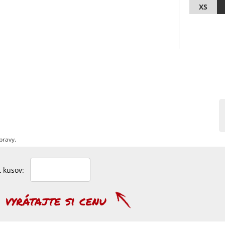
XS
pravy.
et kusov: