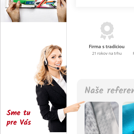
Firma s tradíciou
21 rokov na trhu
Naše refere
Sme tu
pre Vás