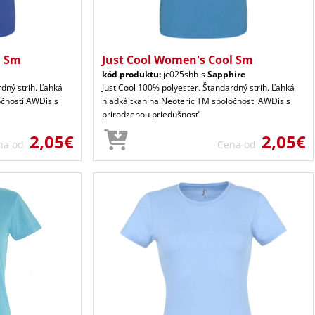
l Sm
Just Cool Women's Cool Sm
kód produktu:
jc025shb-s
Sapphire
dný strih. Ľahká
Just Cool 100% polyester. Štandardný strih. Ľahká
očnosti AWDis s
hladká tkanina Neoteric TM spoločnosti AWDis s
prirodzenou priedušnosť
2,05€
2,05€
na od
Cena od