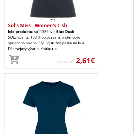
Sol's Miss - Women’s T-sh
kód produktu:
so11386nv-s
Blue Dusk
SOLS Kvalita. 100 % poločesaná prstencovo
spriadaná bavlna. Štýl. Výstužná páska na krku.
Džersejový výstrih. Krátke ruk
2,61€
Cena od