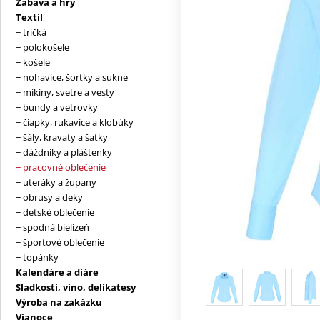
Zábava a hry
Textil
− tričká
− polokošele
− košele
− nohavice, šortky a sukne
− mikiny, svetre a vesty
− bundy a vetrovky
− čiapky, rukavice a klobúky
− šály, kravaty a šatky
− dáždniky a pláštenky
− pracovné oblečenie
− uteráky a župany
− obrusy a deky
− detské oblečenie
− spodná bielizeň
− športové oblečenie
− topánky
Kalendáre a diáre
Sladkosti, víno, delikatesy
Výroba na zakázku
Vianoce