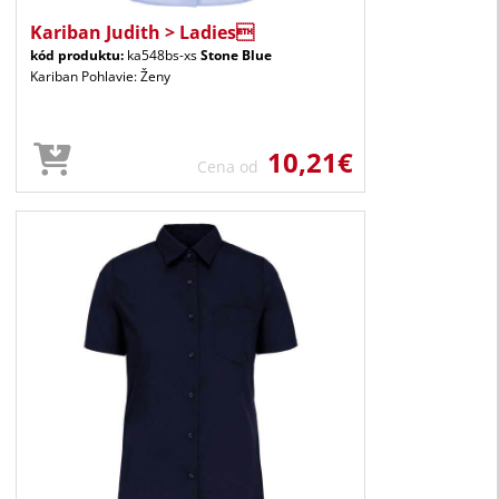
Kariban Judith > Ladies
kód produktu:
ka548bs-xs
Stone Blue
Kariban Pohlavie: Ženy
10,21€
Cena od