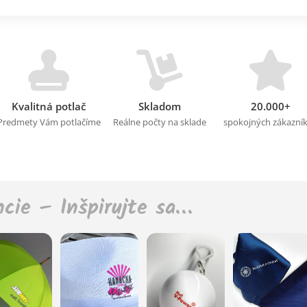
Kvalitná potlač
Skladom
20.000+
Predmety Vám potlačíme
Reálne počty na sklade
spokojných zákazní
ncie – Inšpirujte sa…