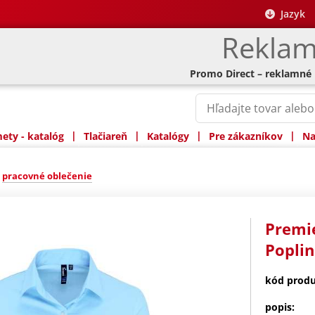
Jazyk
Reklam
Promo Direct – reklamné
|
|
|
|
ty - katalóg
Tlačiareň
Katalógy
Pre zákazníkov
Na
»
pracovné oblečenie
Premie
Poplin
kód produ
popis: