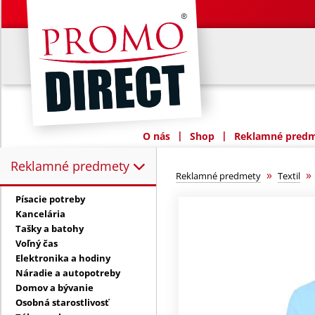
|
|
O nás
Shop
Reklamné predme
Reklamné predmety
Reklamné predmety:
»
Reklamné predmety
Textil
Písacie potreby
Kancelária
Tašky a batohy
Voľný čas
Elektronika a hodiny
Náradie a autopotreby
Domov a bývanie
Osobná starostlivosť