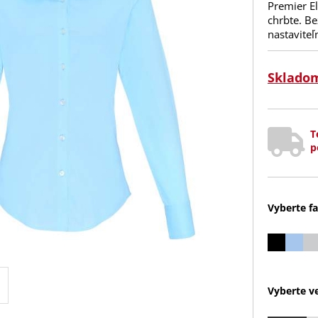
Premier El
chrbte. B
nastaviteľ
Sklado
T
p
Vyberte fa
Vyberte ve