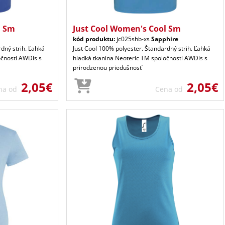
l Sm
Just Cool Women's Cool Sm
kód produktu:
jc025shb-xs
Sapphire
dný strih. Ľahká
Just Cool 100% polyester. Štandardný strih. Ľahká
očnosti AWDis s
hladká tkanina Neoteric TM spoločnosti AWDis s
prirodzenou priedušnosť
2,05€
2,05€
na od
Cena od