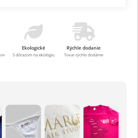
Ekologické
Rýchle dodanie
kov
S dôrazom na ekológiu
Tovar rýchlo dodáme