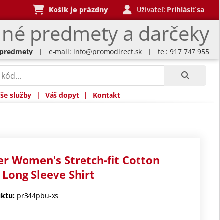
Košík je prázdny
Uživateľ:
Prihlásiť sa
né predmety a darčeky
 predmety
| e-mail:
info@promodirect.sk
| tel: 917 747 955
|
|
še služby
Váš dopyt
Kontakt
r Women's Stretch-fit Cotton
 Long Sleeve Shirt
ktu:
pr344pbu-xs