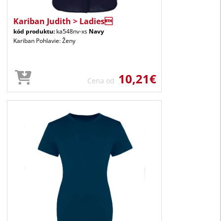
Kariban Judith > Ladies
kód produktu:
ka548nv-xs
Navy
Kariban Pohlavie: Ženy
10,21€
Cena od