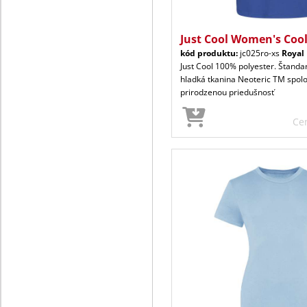
Just Cool Women's Coo
kód produktu:
jc025ro-xs
Royal
Just Cool 100% polyester. Štandar
hladká tkanina Neoteric TM spol
prirodzenou priedušnosť
Ce