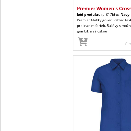
Premier Women's Cross
kód produktu:
pr317id-xs
Navy
Premier Mäkký golier. Vzhľad tex
prelínaním farieb. Rukávy s možn
gombík a záložkou
Ce