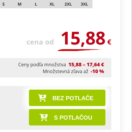
S
M
L
XL
2XL
3XL
15,88
cena od
€
15,88 – 17,64 €
Ceny podľa množstva
-10 %
Množstevná zľava až
BEZ POTLAČE
S POTLAČOU