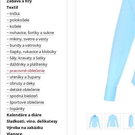
Zábava a hry
Textil
− tričká
− polokošele
− košele
− nohavice, šortky a sukne
− mikiny, svetre a vesty
− bundy a vetrovky
− čiapky, rukavice a klobúky
− šály, kravaty a šatky
− dáždniky a pláštenky
− pracovné oblečenie
− uteráky a župany
− obrusy a deky
− detské oblečenie
− spodná bielizeň
− športové oblečenie
− topánky
Kalendáre a diáre
Sladkosti, víno, delikatesy
Výroba na zakázku
Vianoce