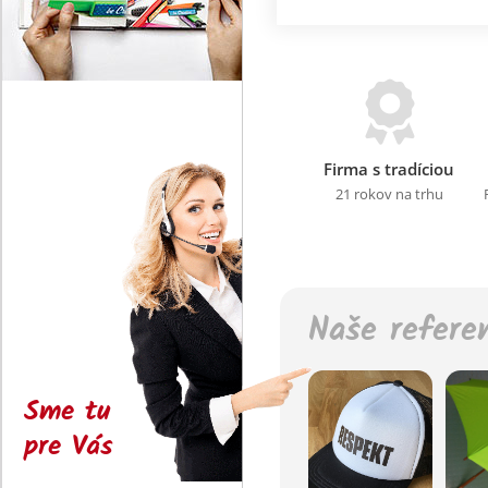
Firma s tradíciou
21 rokov na trhu
Naše refere
Sme tu
pre Vás