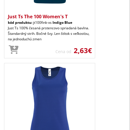
Just Ts The 100 Women's T
kód produktu:
jt100fink-xs
Indigo Blue
Just Ts 100% česaná prstencovo spriadaná bavlna.
Štandardný strih. Bočné švy. Len štítok s veľkosťou,
na jednoduchú zmen
2,63€
Cena od