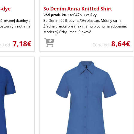
-dye
So Denim Anna Knitted Shirt
kód produktu:
sd047blu-xs
Sky
túrovanej tkaniny s
So Denim 95% bavlna/5% elastan. Módny strih.
osťou vyhrnutia na
Žiadne vrecká pre maximálnu plochu na zdobenie.
Moderný úzky límec. Šípkové
7,18€
8,64€
na od
Cena od