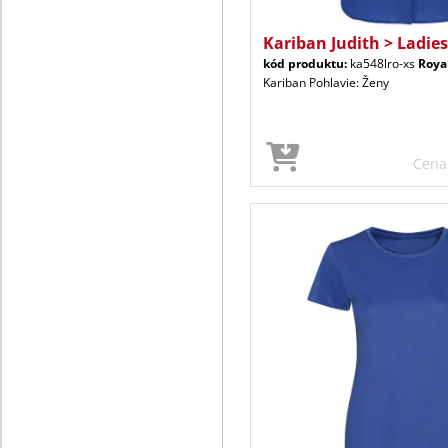
Kariban Judith > Ladie
kód produktu:
ka548lro-xs
Roya
Kariban Pohlavie: Ženy
Cen