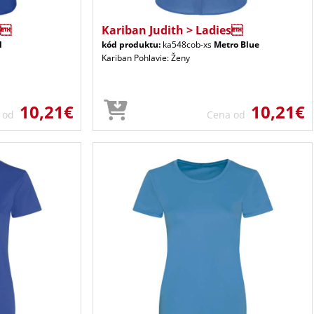
s
Kariban Judith > Ladies
l
kód produktu:
ka548cob-xs
Metro Blue
Kariban Pohlavie: Ženy
10,21€
10,21€
a od
Cena od