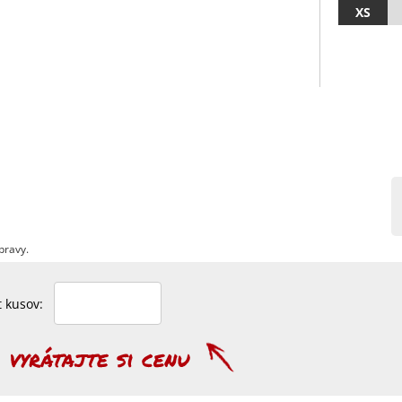
XS
pravy.
et kusov: