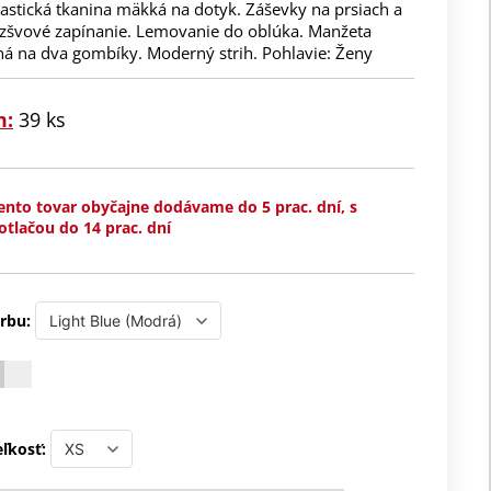
astická tkanina mäkká na dotyk. Záševky na prsiach a
ezšvové zapínanie. Lemovanie do oblúka. Manžeta
ná na dva gombíky. Moderný strih. Pohlavie: Ženy
m:
39 ks
ento tovar obyčajne dodávame do 5 prac. dní, s
otlačou do 14 prac. dní
rbu:
ľkosť: