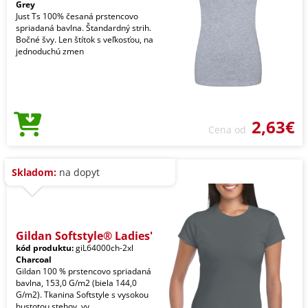
Grey
Just Ts 100% česaná prstencovo
spriadaná bavlna. Štandardný strih.
Bočné švy. Len štítok s veľkosťou, na
jednoduchú zmen
2,63€
Cena od
Skladom:
na dopyt
Gildan Softstyle® Ladies'
kód produktu:
giL64000ch-2xl
Charcoal
Gildan 100 % prstencovo spriadaná
bavlna, 153,0 G/m2 (biela 144,0
G/m2). Tkanina Softstyle s vysokou
hustotou stehov, vy