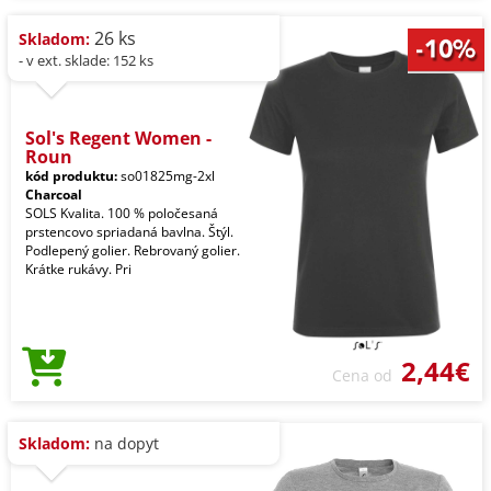
26 ks
Skladom:
- v ext. sklade: 152 ks
Sol's Regent Women -
Roun
kód produktu:
so01825mg-2xl
Charcoal
SOLS Kvalita. 100 % poločesaná
prstencovo spriadaná bavlna. Štýl.
Podlepený golier. Rebrovaný golier.
Krátke rukávy. Pri
2,44€
Cena od
Skladom:
na dopyt