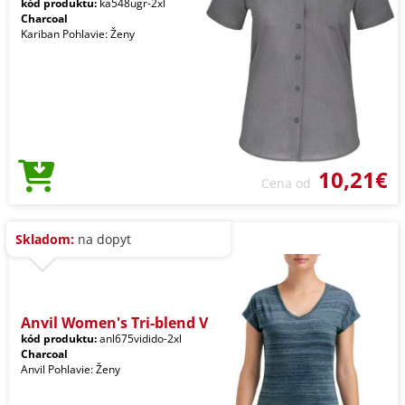
kód produktu:
ka548ugr-2xl
Charcoal
Kariban Pohlavie: Ženy
10,21€
Cena od
Skladom:
na dopyt
Anvil Women's Tri-blend V
kód produktu:
anl675vidido-2xl
Charcoal
Anvil Pohlavie: Ženy