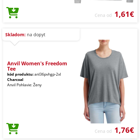
1,61€
Cena od
Skladom:
na dopyt
Anvil Women's Freedom
Tee
kód produktu:
anl36pvhgp-2xl
Charcoal
Anvil Pohlavie: Ženy
1,76€
Cena od