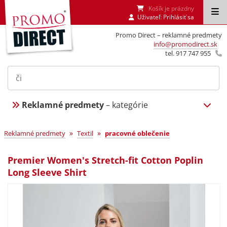
Košík je prázdny
Uživateľ:
Prihlásiť sa
Promo Direct – reklamné predmety
info@promodirect.sk
tel. 917 747 955
Reklamné predmety
– kategórie
»
»
Reklamné predmety
Textil
pracovné oblečenie
Premier Women's Stretch-fit Cotton Poplin
Long Sleeve Shirt