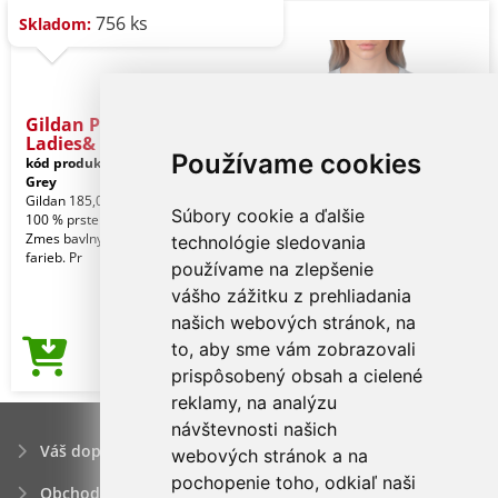
756 ks
Skladom:
Gildan Premium Cotton®
Ladies&
Používame cookies
kód produktu:
giL4100sp-2xl
Sport
Grey
Gildan 185,0 G/m2 (biela 180,0 G/m2).
Súbory cookie a ďalšie
100 % prstencovo spriadaná bavlna.
Zmes bavlny a polyesteru pre viacero
technológie sledovania
farieb. Pr
používame na zlepšenie
vášho zážitku z prehliadania
našich webových stránok, na
to, aby sme vám zobrazovali
2,66€
Cena od
prispôsobený obsah a cielené
reklamy, na analýzu
návštevnosti našich
Váš dopyt
webových stránok a na
pochopenie toho, odkiaľ naši
Obchodné podmienky