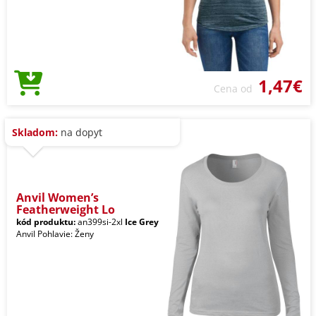
1,47€
Cena od
Skladom:
na dopyt
Anvil Women’s
Featherweight Lo
kód produktu:
an399si-2xl
Ice Grey
Anvil Pohlavie: Ženy