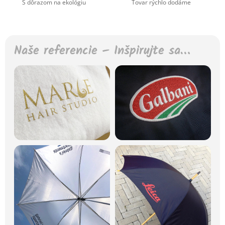
S dôrazom na ekológiu
Tovar rýchlo dodáme
Naše referencie – Inšpirujte sa…