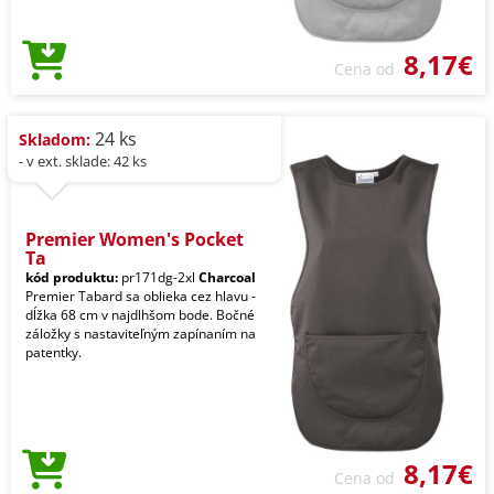
8,17€
Cena od
24 ks
Skladom:
- v ext. sklade: 42 ks
Premier Women's Pocket
Ta
kód produktu:
pr171dg-2xl
Charcoal
Premier Tabard sa oblieka cez hlavu -
dĺžka 68 cm v najdlhšom bode. Bočné
záložky s nastaviteľným zapínaním na
patentky.
8,17€
Cena od