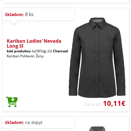
8 ks
Skladom:
Kariban Ladies’ Nevada
Long Sl
kód produktu:
ka585dg-2xl
Charcoal
Kariban Pohlavie: Ženy
10,11€
Cena od
Skladom:
na dopyt