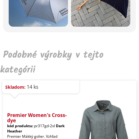
Podobné výrobky v tejto
kategórii
14 ks
Skladom:
Premier Women's Cross-
dye
kód produktu:
pr317gd-2xl
Dark
Heather
Premier Mäkký golier. Vzhľad