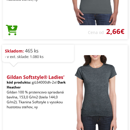
2,66€
Cena od
465 ks
Skladom:
- v ext. sklade: 1.080 ks
Gildan Softstyle® Ladies'
kód produktu:
giL64000dh-2xl
Dark
Heather
Gildan 100 % prstencovo spriadaná
bavlna, 153,0 G/m2 (biela 144,0
G/m2). Tkanina Softstyle s vysokou
hustotou stehov, vy