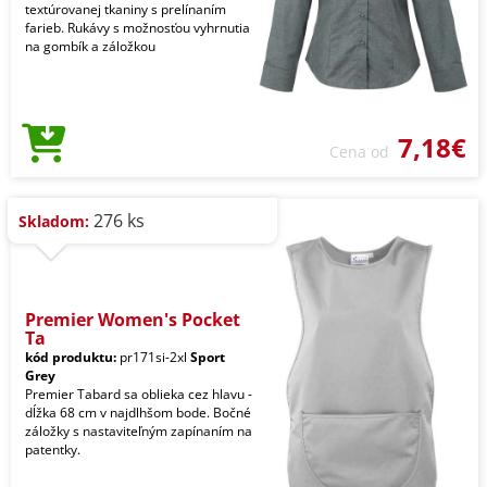
textúrovanej tkaniny s prelínaním
farieb. Rukávy s možnosťou vyhrnutia
na gombík a záložkou
7,18€
Cena od
276 ks
Skladom:
Premier Women's Pocket
Ta
kód produktu:
pr171si-2xl
Sport
Grey
Premier Tabard sa oblieka cez hlavu -
dĺžka 68 cm v najdlhšom bode. Bočné
záložky s nastaviteľným zapínaním na
patentky.