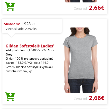
2,66€
Cena od
1.928 ks
Skladom:
- v ext. sklade: 2.592 ks
Gildan Softstyle® Ladies'
kód produktu:
giL64000sp-2xl
Sport
Grey
Gildan 100 % prstencovo spriadaná
bavlna, 153,0 G/m2 (biela 144,0
G/m2). Tkanina Softstyle s vysokou
hustotou stehov, vy
2,66€
Cena od