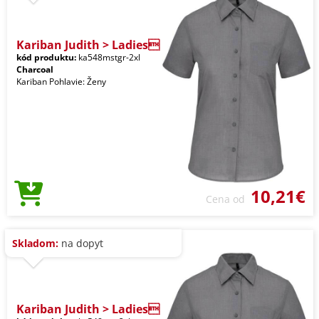
Kariban Judith > Ladies
kód produktu:
ka548mstgr-2xl
Charcoal
Kariban Pohlavie: Ženy
10,21€
Cena od
Skladom:
na dopyt
Kariban Judith > Ladies