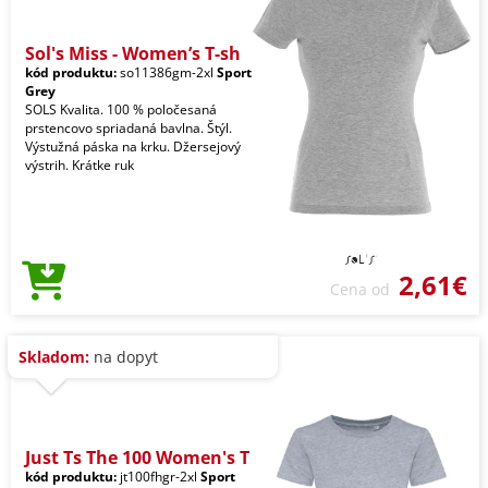
Sol's Miss - Women’s T-sh
kód produktu:
so11386gm-2xl
Sport
Grey
SOLS Kvalita. 100 % poločesaná
prstencovo spriadaná bavlna. Štýl.
Výstužná páska na krku. Džersejový
výstrih. Krátke ruk
2,61€
Cena od
Skladom:
na dopyt
Just Ts The 100 Women's T
kód produktu:
jt100fhgr-2xl
Sport