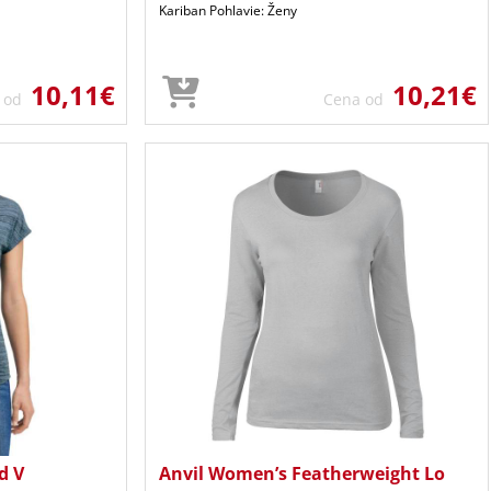
Kariban Pohlavie: Ženy
10,11€
10,21€
a od
Cena od
d V
Anvil Women’s Featherweight Lo