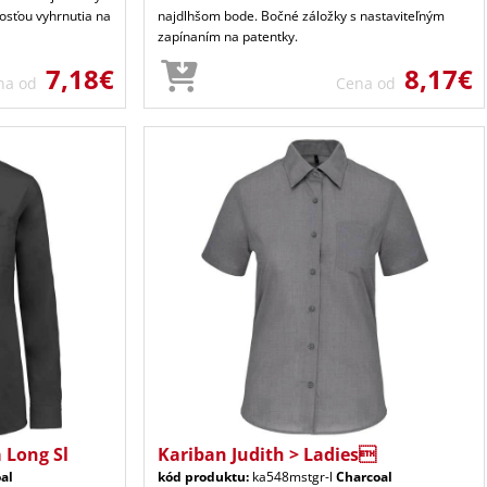
osťou vyhrnutia na
najdlhšom bode. Bočné záložky s nastaviteľným
zapínaním na patentky.
7,18€
8,17€
na od
Cena od
 Long Sl
Kariban Judith > Ladies
al
kód produktu:
ka548mstgr-l
Charcoal