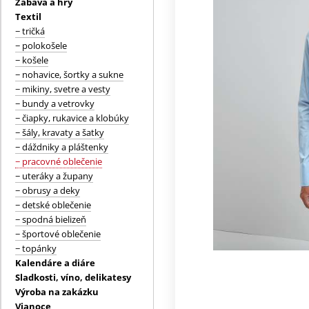
Zábava a hry
Textil
− tričká
− polokošele
− košele
− nohavice, šortky a sukne
− mikiny, svetre a vesty
− bundy a vetrovky
− čiapky, rukavice a klobúky
− šály, kravaty a šatky
− dáždniky a pláštenky
− pracovné oblečenie
− uteráky a župany
− obrusy a deky
− detské oblečenie
− spodná bielizeň
− športové oblečenie
− topánky
Kalendáre a diáre
Sladkosti, víno, delikatesy
Výroba na zakázku
Vianoce