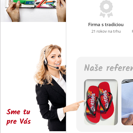
Firma s tradíciou
21 rokov na trhu
Naše refere
Sme tu
pre Vás