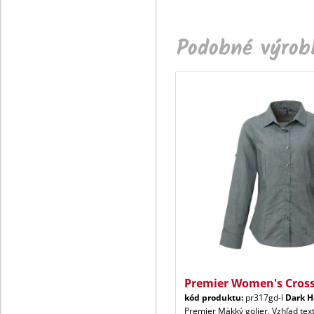
Podobné výrobk
Premier Women's Cross
kód produktu:
pr317gd-l
Dark H
Premier Mäkký golier. Vzhľad tex