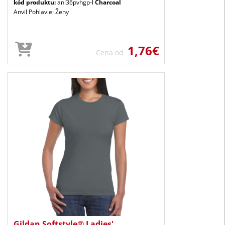
kód produktu:
anl36pvhgp-l
Charcoal
Anvil Pohlavie: Ženy
1,76€
Cena od
Gildan Softstyle® Ladies'