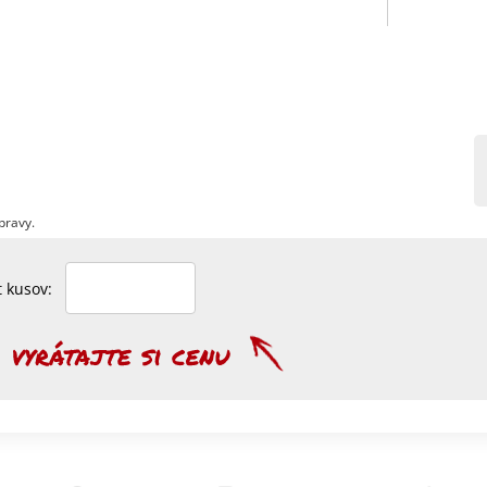
pravy.
et kusov: