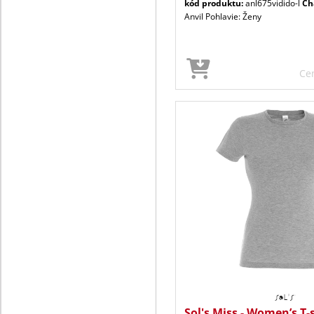
kód produktu:
anl675vidido-l
Ch
Anvil Pohlavie: Ženy
Ce
Sol's Miss - Women’s T-