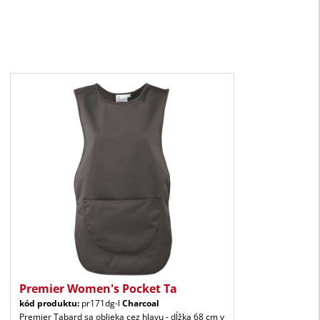
Premier Women's Pocket Ta
kód produktu:
pr171dg-l
Charcoal
Premier Tabard sa oblieka cez hlavu - dĺžka 68 cm v