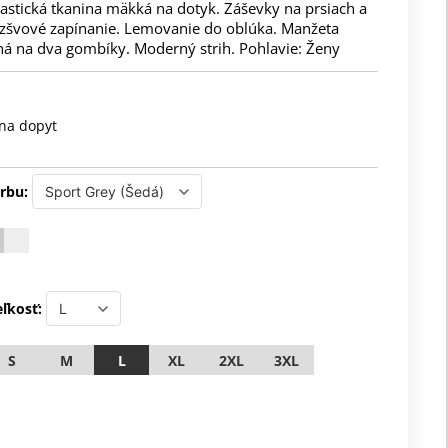
astická tkanina mäkká na dotyk. Záševky na prsiach a
ezšvové zapínanie. Lemovanie do oblúka. Manžeta
ná na dva gombíky. Moderný strih. Pohlavie: Ženy
na dopyt
rbu:
ľkosť:
S
M
L
XL
2XL
3XL