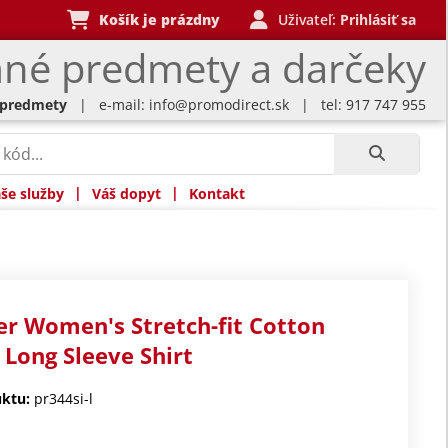
Košík je prázdny
Uživateľ:
Prihlásiť sa
né predmety a darčeky
 predmety
| e-mail:
info@promodirect.sk
| tel: 917 747 955
|
|
še služby
Váš dopyt
Kontakt
r Women's Stretch-fit Cotton
 Long Sleeve Shirt
ktu:
pr344si-l