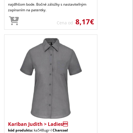
najdlhšom bode. Bočné záložky s nastaviteľným
zapínaním na patentky.
8,17€
Cena od
Kariban Judith > Ladies
kód produktu:
ka548ugr-l
Charcoal