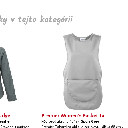
y v tejto kategórii
-dye
Premier Women's Pocket Ta
eather
kód produktu:
pr171si-l
Sport Grey
túrovanej tkaniny s
Premier Tabard sa oblieka cez hlavu - dĺžka 68 cm v