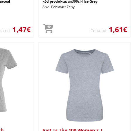
arcoal
kód produktu:
an399si-l
Ice Grey
Anvil Pohlavie: Ženy
1,47€
1,61€
na od
Cena od
sh
Just Ts The 100 Women's T