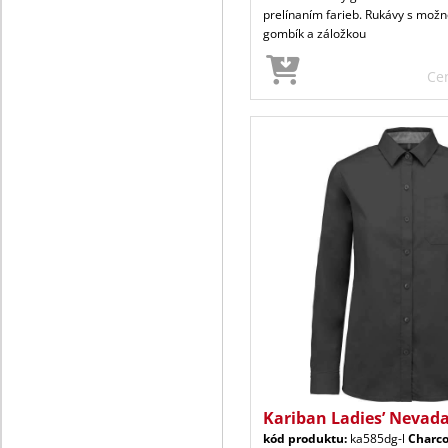
prelínaním farieb. Rukávy s možn
gombík a záložkou
Ce
Kariban Ladies’ Nevada
kód produktu:
ka585dg-l
Charco