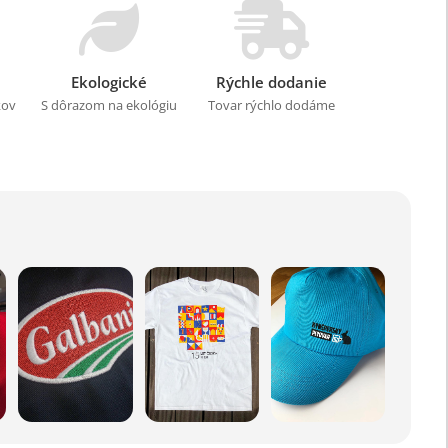
Ekologické
Rýchle dodanie
kov
S dôrazom na ekológiu
Tovar rýchlo dodáme