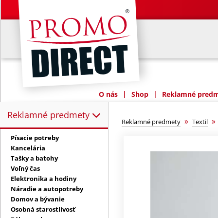
|
|
O nás
Shop
Reklamné predme
Reklamné predmety
Reklamné predmety:
»
Reklamné predmety
Textil
Písacie potreby
Kancelária
Tašky a batohy
Voľný čas
Elektronika a hodiny
Náradie a autopotreby
Domov a bývanie
Osobná starostlivosť