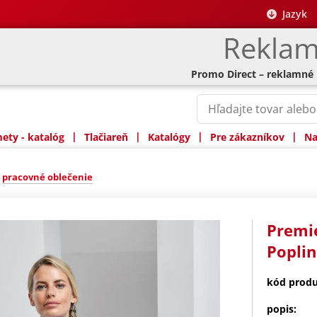
Jazyk
Reklam
Promo Direct – reklamné
|
|
|
|
ty - katalóg
Tlačiareň
Katalógy
Pre zákazníkov
Na
»
pracovné oblečenie
Premie
Poplin
kód produ
popis: