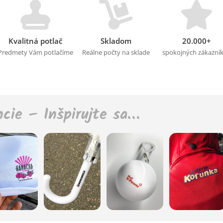
Kvalitná potlač
Skladom
20.000+
Predmety Vám potlačíme
Reálne počty na sklade
spokojných zákazní
ncie – Inšpirujte sa…