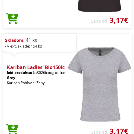
3,17€
Cena od
41 ks
Skladom:
- v ext. sklade: 154 ks
Kariban Ladies' Bio150ic
kód produktu:
ka3026icoxg-xs
Ice
Grey
Kariban Pohlavie: Ženy
3,17€
Cena od