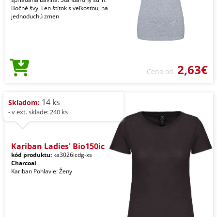
Bočné švy. Len štítok s veľkosťou, na
jednoduchú zmen
2,63€
Cena od
14 ks
Skladom:
- v ext. sklade: 240 ks
Kariban Ladies' Bio150ic
kód produktu:
ka3026icdg-xs
Charcoal
Kariban Pohlavie: Ženy