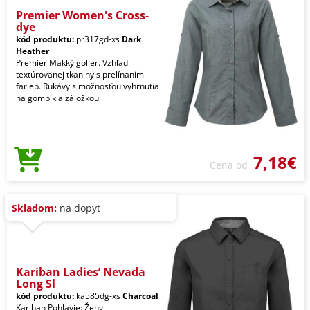
Premier Women's Cross-
dye
kód produktu:
pr317gd-xs
Dark
Heather
Premier Mäkký golier. Vzhľad
textúrovanej tkaniny s prelínaním
farieb. Rukávy s možnosťou vyhrnutia
na gombík a záložkou
7,18€
Cena od
Skladom:
na dopyt
Kariban Ladies’ Nevada
Long Sl
kód produktu:
ka585dg-xs
Charcoal
Kariban Pohlavie: Ženy