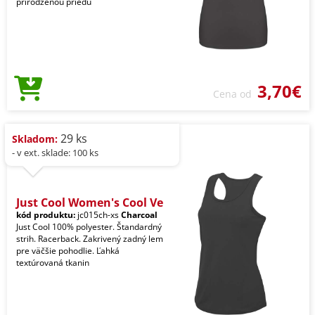
prirodzenou priedu
3,70€
Cena od
29 ks
Skladom:
- v ext. sklade: 100 ks
Just Cool Women's Cool Ve
kód produktu:
jc015ch-xs
Charcoal
Just Cool 100% polyester. Štandardný
strih. Racerback. Zakrivený zadný lem
pre väčšie pohodlie. Ľahká
textúrovaná tkanin