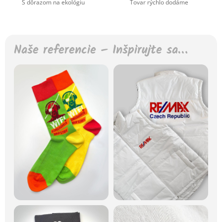
S dôrazom na ekológiu
Tovar rýchlo dodáme
Naše referencie – Inšpirujte sa…