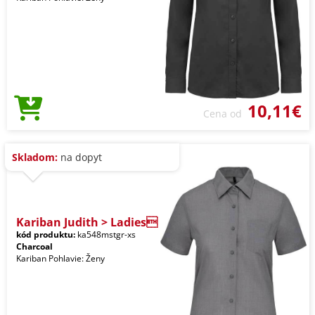
10,11€
Cena od
Skladom:
na dopyt
Kariban Judith > Ladies
kód produktu:
ka548mstgr-xs
Charcoal
Kariban Pohlavie: Ženy