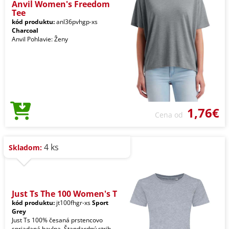
Anvil Women's Freedom
Tee
kód produktu:
anl36pvhgp-xs
Charcoal
Anvil Pohlavie: Ženy
1,76€
Cena od
4 ks
Skladom:
Just Ts The 100 Women's T
kód produktu:
jt100fhgr-xs
Sport
Grey
Just Ts 100% česaná prstencovo
spriadaná bavlna. Štandardný strih.