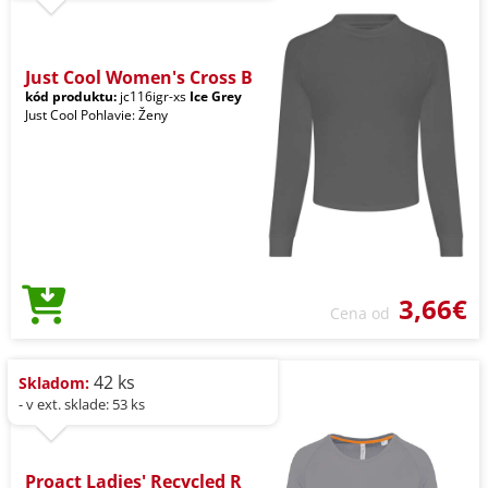
Just Cool Women's Cross B
kód produktu:
jc116igr-xs
Ice Grey
Just Cool Pohlavie: Ženy
3,66€
Cena od
42 ks
Skladom:
- v ext. sklade: 53 ks
Proact Ladies' Recycled R