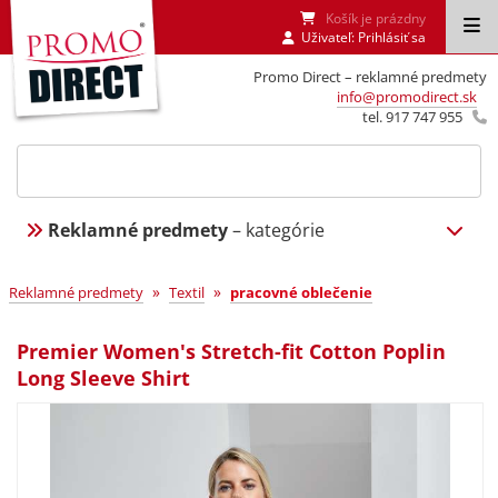
Košík je prázdny
Uživateľ:
Prihlásiť sa
Promo Direct – reklamné predmety
info@promodirect.sk
tel. 917 747 955
Reklamné predmety
– kategórie
»
»
Reklamné predmety
Textil
pracovné oblečenie
Premier Women's Stretch-fit Cotton Poplin
Long Sleeve Shirt