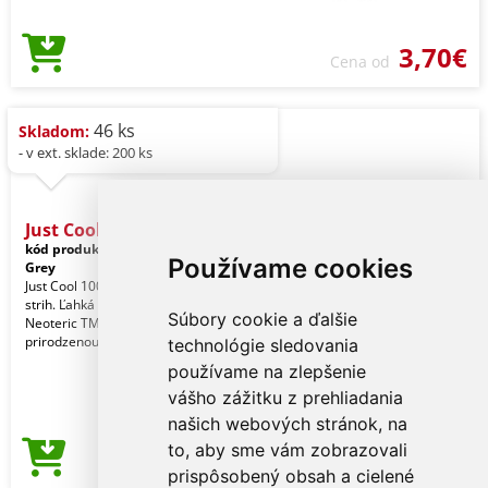
3,70€
Cena od
46 ks
Skladom:
- v ext. sklade: 200 ks
Just Cool Women's Cool T
kód produktu:
jc005hgr-xs
Sport
Používame cookies
Grey
Just Cool 100% polyester. Štandardný
strih. Ľahká textúrovaná tkanina
Súbory cookie a ďalšie
Neoteric TM spoločnosti AWDis s
prirodzenou priedu
technológie sledovania
používame na zlepšenie
vášho zážitku z prehliadania
našich webových stránok, na
to, aby sme vám zobrazovali
3,70€
Cena od
prispôsobený obsah a cielené