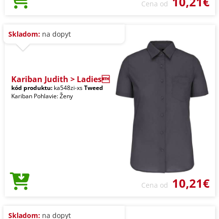
10,21€
Cena od
Skladom:
na dopyt
Kariban Judith > Ladies
kód produktu:
ka548zi-xs
Tweed
Kariban Pohlavie: Ženy
10,21€
Cena od
Skladom:
na dopyt