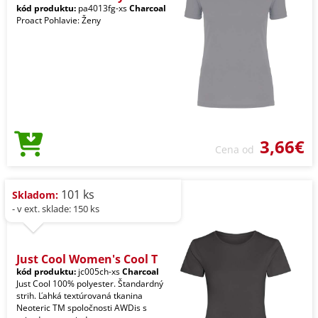
kód produktu:
pa4013fg-xs
Charcoal
Proact Pohlavie: Ženy
3,66€
Cena od
101 ks
Skladom:
- v ext. sklade: 150 ks
Just Cool Women's Cool T
kód produktu:
jc005ch-xs
Charcoal
Just Cool 100% polyester. Štandardný
strih. Ľahká textúrovaná tkanina
Neoteric TM spoločnosti AWDis s