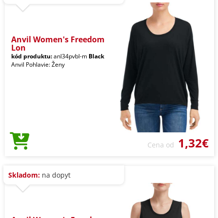
Anvil Women's Freedom
Lon
kód produktu:
anl34pvbl-m
Black
Anvil Pohlavie: Ženy
1,32€
Cena od
Skladom:
na dopyt