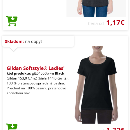
1,17€
Cena od
Skladom:
na dopyt
Gildan Softstyle® Ladies'
kód produktu:
giL64550bl-m
Black
Gildan 153,0 G/m2 (biela 144,0 G/m2).
100 % prstencovo spriadaná bavlna.
Prechod na 100% česanú prstencovo
spriadanú bav
1,32€