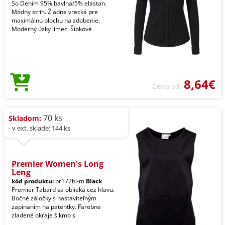
So Denim 95% bavlna/5% elastan.
Módny strih. Žiadne vrecká pre
maximálnu plochu na zdobenie.
Moderný úzky límec. Šípkové
8,64€
Cena od
70 ks
Skladom:
- v ext. sklade: 144 ks
Premier Women's Long
Leng
kód produktu:
pr172bl-m
Black
Premier Tabard sa oblieka cez hlavu.
Bočné záložky s nastaviteľným
zapínaním na patentky. Farebne
zladené okraje šikmo s