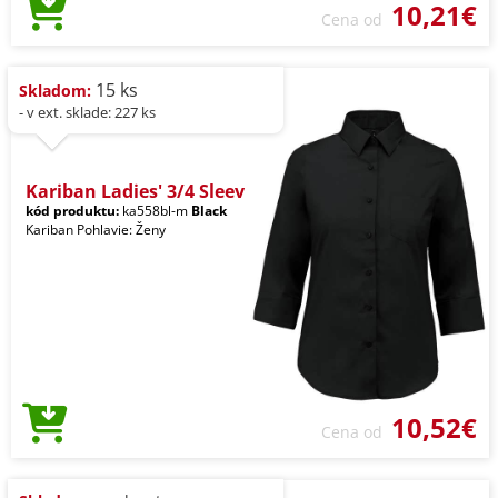
10,21€
Cena od
15 ks
Skladom:
- v ext. sklade: 227 ks
Kariban Ladies' 3/4 Sleev
kód produktu:
ka558bl-m
Black
Kariban Pohlavie: Ženy
10,52€
Cena od