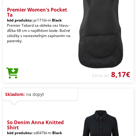
Premier Women's Pocket
Ta
kód produktu:
pr171bl-m
Black
Premier Tabard sa oblieka cez hlavu -
dĺžka 68 cm v najdlhšom bode. Bočné
záložky s nastaviteľným zapínaním na
patentky.
8,17€
Cena od
Skladom:
na dopyt
So Denim Anna Knitted
Shirt
kód produktu:
sd047bl-m
Black