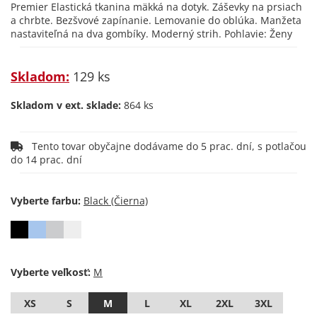
Premier Elastická tkanina mäkká na dotyk. Záševky na prsiach
a chrbte. Bezšvové zapínanie. Lemovanie do oblúka. Manžeta
nastaviteľná na dva gombíky. Moderný strih. Pohlavie: Ženy
Skladom:
129 ks
Skladom v ext. sklade:
864 ks
Tento tovar obyčajne dodávame do 5 prac. dní, s potlačou
do 14 prac. dní
Vyberte farbu:
Vyberte veľkosť:
XS
S
M
L
XL
2XL
3XL