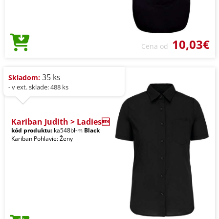
10,03€
Cena od
35 ks
Skladom:
- v ext. sklade: 488 ks
Kariban Judith > Ladies
kód produktu:
ka548bl-m
Black
Kariban Pohlavie: Ženy