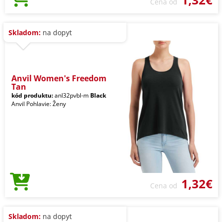
Cena od
Skladom:
na dopyt
Anvil Women's Freedom
Tan
kód produktu:
anl32pvbl-m
Black
Anvil Pohlavie: Ženy
1,32€
Cena od
Skladom:
na dopyt