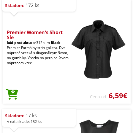
172 ks
Skladom:
Premier Women's Short
Sle
kód produktu:
pr312bl-m
Black
Premier Formálny strih goliera. Dve
náprsné vrecká s diagonálnym švom,
na gombíky. Vrecko na pero na ľavom
náprsnom vrec
6,59€
Cena od
17 ks
Skladom:
- v ext. sklade: 132 ks