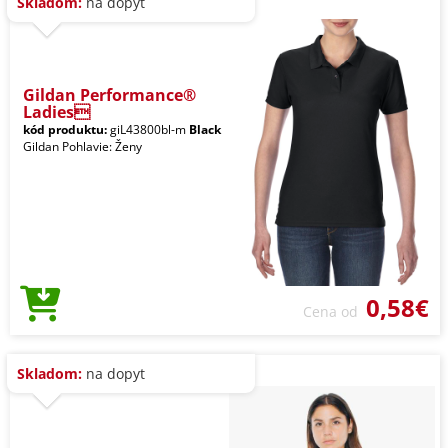
Skladom:
na dopyt
Gildan Performance®
Ladies
kód produktu:
giL43800bl-m
Black
Gildan Pohlavie: Ženy
0,58€
Cena od
Skladom:
na dopyt