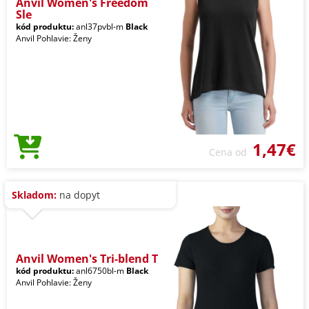
Anvil Women's Freedom
Sle
kód produktu:
anl37pvbl-m
Black
Anvil Pohlavie: Ženy
1,47€
Cena od
Skladom:
na dopyt
Anvil Women's Tri-blend T
kód produktu:
anl6750bl-m
Black
Anvil Pohlavie: Ženy