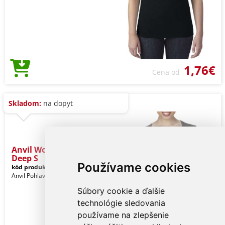
1,76€
Cena od
Skladom:
na dopyt
Anvil Women’s Tri-blend
Deep S
Používame cookies
kód produktu:
anL6756bl-m
Black
Anvil Pohlavie: Ženy
Súbory cookie a ďalšie
technológie sledovania
používame na zlepšenie