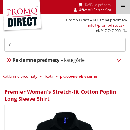
Košík je prázdny
Uživateľ:
Prihlásiť sa
Promo Direct – reklamné predmety
info@promodirect.sk
tel. 917 747 955
Reklamné predmety
– kategórie
»
»
Reklamné predmety
Textil
pracovné oblečenie
Premier Women's Stretch-fit Cotton Poplin
Long Sleeve Shirt