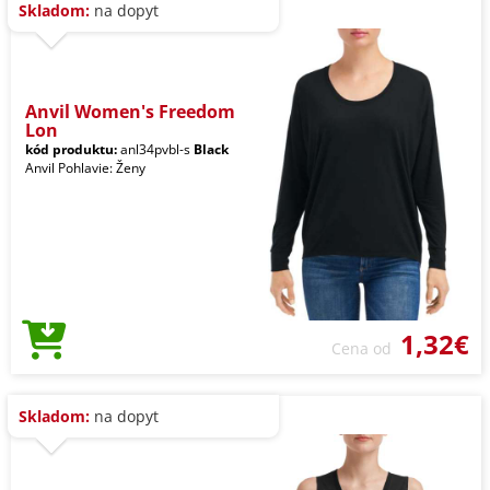
Skladom:
na dopyt
Anvil Women's Freedom
Lon
kód produktu:
anl34pvbl-s
Black
Anvil Pohlavie: Ženy
1,32€
Cena od
Skladom:
na dopyt