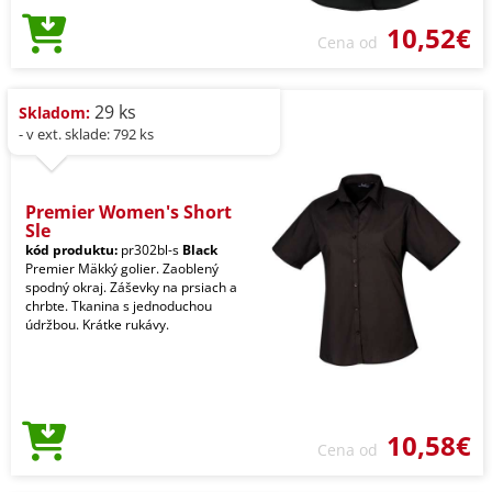
10,52€
Cena od
29 ks
Skladom:
- v ext. sklade: 792 ks
Premier Women's Short
Sle
kód produktu:
pr302bl-s
Black
Premier Mäkký golier. Zaoblený
spodný okraj. Záševky na prsiach a
chrbte. Tkanina s jednoduchou
údržbou. Krátke rukávy.
10,58€
Cena od