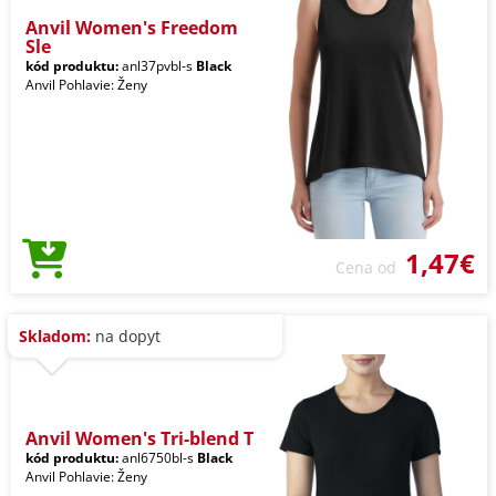
Anvil Women's Freedom
Sle
kód produktu:
anl37pvbl-s
Black
Anvil Pohlavie: Ženy
1,47€
Cena od
Skladom:
na dopyt
Anvil Women's Tri-blend T
kód produktu:
anl6750bl-s
Black
Anvil Pohlavie: Ženy