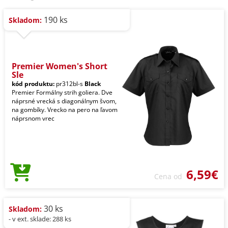
190 ks
Skladom:
Premier Women's Short
Sle
kód produktu:
pr312bl-s
Black
Premier Formálny strih goliera. Dve
náprsné vrecká s diagonálnym švom,
na gombíky. Vrecko na pero na ľavom
náprsnom vrec
6,59€
Cena od
30 ks
Skladom:
- v ext. sklade: 288 ks