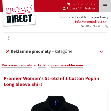
Košík je prázdny
Uživateľ:
Prihlásiť sa
Promo Direct – reklamné predmety
info@promodirect.sk
tel. 917 747 955
Reklamné predmety
– kategórie
»
»
Reklamné predmety
Textil
pracovné oblečenie
Premier Women's Stretch-fit Cotton Poplin
Long Sleeve Shirt