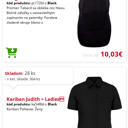
kód produktu:
pr172bl-s
Black
Premier Tabard sa oblieka cez hlavu.
Bočné záložky s nastaviteľným
zapínaním na patentky. Farebne
zladené okraje šikmo s
10,03€
Cena od
28 ks
Skladom:
- v ext. sklade: 364 ks
Kariban Judith > Ladies
kód produktu:
ka548bl-s
Black
Kariban Pohlavie: Ženy