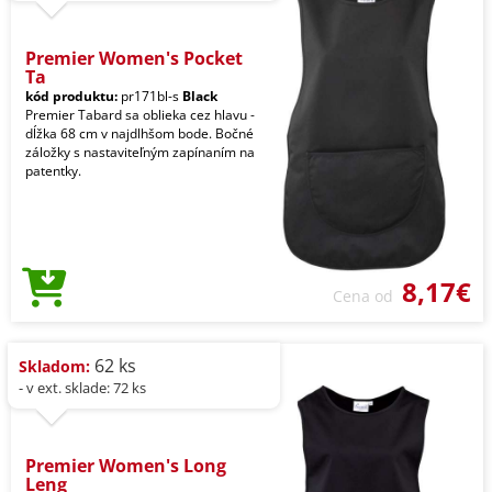
Premier Women's Pocket
Ta
kód produktu:
pr171bl-s
Black
Premier Tabard sa oblieka cez hlavu -
dĺžka 68 cm v najdlhšom bode. Bočné
záložky s nastaviteľným zapínaním na
patentky.
8,17€
Cena od
62 ks
Skladom:
- v ext. sklade: 72 ks
Premier Women's Long
Leng