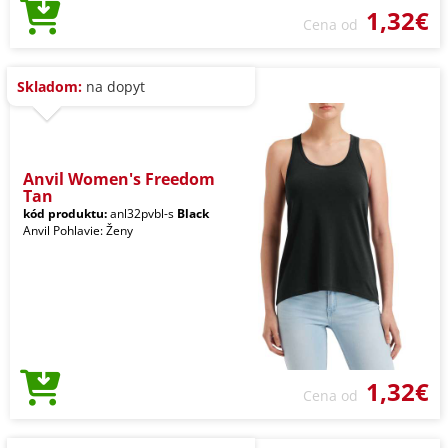
1,32€
Cena od
Skladom:
na dopyt
Anvil Women's Freedom
Tan
kód produktu:
anl32pvbl-s
Black
Anvil Pohlavie: Ženy
1,32€
Cena od