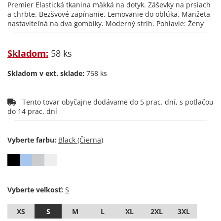
Premier Elastická tkanina mäkká na dotyk. Záševky na prsiach
a chrbte. Bezšvové zapínanie. Lemovanie do oblúka. Manžeta
nastaviteľná na dva gombíky. Moderný strih. Pohlavie: Ženy
Skladom:
58 ks
Skladom v ext. sklade:
768 ks
Tento tovar obyčajne dodávame do 5 prac. dní, s potlačou
do 14 prac. dní
Vyberte farbu:
Vyberte veľkosť:
XS
S
M
L
XL
2XL
3XL