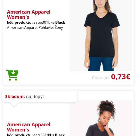
American Apparel
Women's
kód produktu:
aabb301bl-s
Black
American Apparel Pohlavie: Ženy
0,73€
Cena od
Skladom:
na dopyt
American Apparel
Women's
kód produktu:
aatr301tbl-s
Black