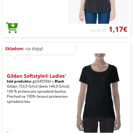
1,17€
Cena od
Skladom:
na dopyt
Gildan Softstyle® Ladies'
kód produktu:
giL64550bl-s
Black
Gildan 153,0 G/m2 (biela 144,0 G/m2).
100 % prstencovo spriadaná bavlna.
Prechod na 100% česanú prstencovo
spriadanú bav