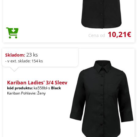
10,21€
Cena od
23 ks
Skladom:
- v ext. sklade: 154 ks
Kariban Ladies' 3/4 Sleev
kód produktu:
ka558bl-s
Black
Kariban Pohlavie: Ženy