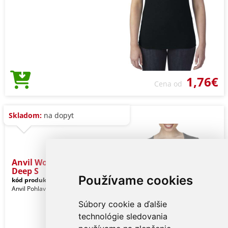
1,76€
Cena od
Skladom:
na dopyt
Anvil Women’s Tri-blend
Deep S
Používame cookies
kód produktu:
anL6756bl-s
Black
Anvil Pohlavie: Ženy
Súbory cookie a ďalšie
technológie sledovania