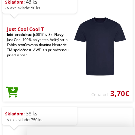
43 ks
Skladom:
- v ext. sklade: 50 ks
Just Cool Cool T
kód produktu:
jc001fnv-3xl
Navy
Just Cool 100% polyester. Voľný strih.
Ľahká textúrovaná tkanina Neoteric
TM spoločnosti AWDis s prirodzenou
priedušnosť
3,70€
Cena od
38 ks
Skladom:
- v ext. sklade: 750 ks