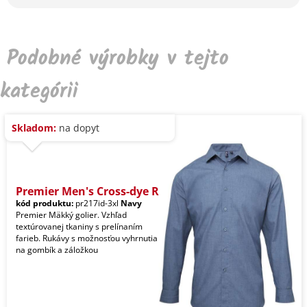
Podobné výrobky v tejto
kategórii
Skladom:
na dopyt
Premier Men's Cross-dye R
kód produktu:
pr217id-3xl
Navy
Premier Mäkký golier. Vzhľad
textúrovanej tkaniny s prelínaním
farieb. Rukávy s možnosťou vyhrnutia
na gombík a záložkou