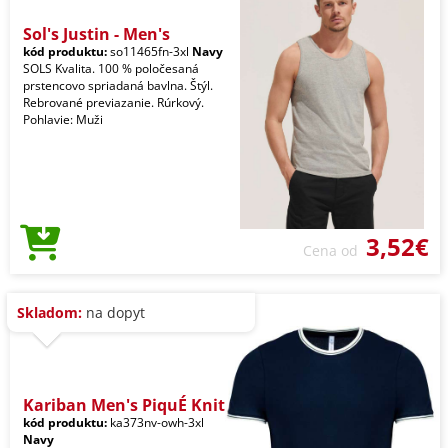
Sol's Justin - Men's
kód produktu:
so11465fn-3xl
Navy
SOLS Kvalita. 100 % poločesaná
prstencovo spriadaná bavlna. Štýl.
Rebrované previazanie. Rúrkový.
Pohlavie: Muži
3,52€
Cena od
Skladom:
na dopyt
Kariban Men's PiquÉ Knit
kód produktu:
ka373nv-owh-3xl
Navy