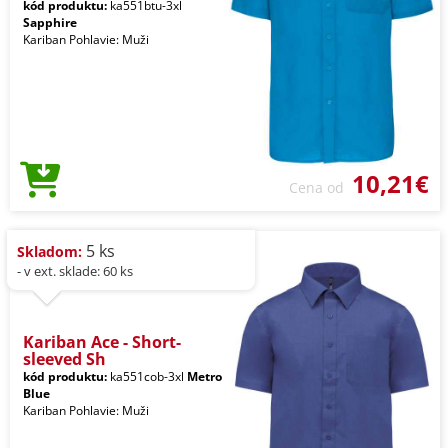
kód produktu:
ka551btu-3xl
Sapphire
Kariban Pohlavie: Muži
10,21€
Cena od
5 ks
Skladom:
- v ext. sklade: 60 ks
Kariban Ace - Short-
sleeved Sh
kód produktu:
ka551cob-3xl
Metro
Blue
Kariban Pohlavie: Muži