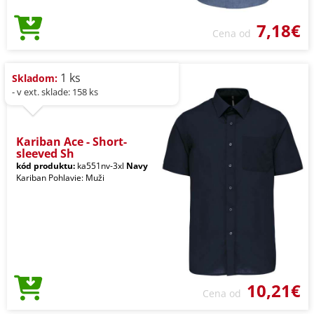
7,18€
Cena od
1 ks
Skladom:
- v ext. sklade: 158 ks
Kariban Ace - Short-
sleeved Sh
kód produktu:
ka551nv-3xl
Navy
Kariban Pohlavie: Muži
10,21€
Cena od