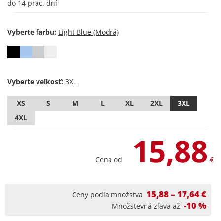
do 14 prac. dní
Vyberte farbu:
Vyberte veľkosť:
XS
S
M
L
XL
2XL
3XL
4XL
15,88
Cena od
€
15,88 – 17,64 €
Ceny podľa množstva
-10 %
Množstevná zľava až