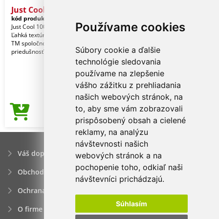
Just Cool Cool T
kód produktu:
jc001ro-3xl
Royal
Používame cookies
Just Cool 100% polyester. Voľný strih.
Ľahká textúrovaná tkanina Neoteric
TM spoločnosti AWDis s prirodzenou
Súbory cookie a ďalšie
priedušnosť
technológie sledovania
používame na zlepšenie
vášho zážitku z prehliadania
našich webových stránok, na
to, aby sme vám zobrazovali
3,70€
Cena od
prispôsobený obsah a cielené
reklamy, na analýzu
návštevnosti našich
Váš dopyt
webových stránok a na
pochopenie toho, odkiaľ naši
Obchodné podmienky
návštevníci prichádzajú.
Ochrana osobných údajov
Súhlasím
O firme