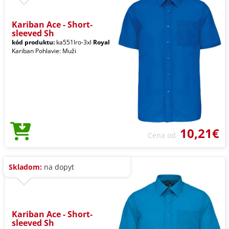
Kariban Ace - Short-
sleeved Sh
kód produktu:
ka551lro-3xl
Royal
Kariban Pohlavie: Muži
10,21€
Cena od
Skladom:
na dopyt
Kariban Ace - Short-
sleeved Sh