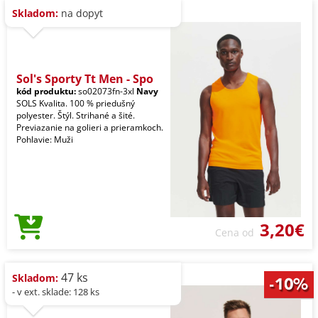
Skladom:
na dopyt
Sol's Sporty Tt Men - Spo
kód produktu:
so02073fn-3xl
Navy
SOLS Kvalita. 100 % priedušný
polyester. Štýl. Strihané a šité.
Previazanie na golieri a prieramkoch.
Pohlavie: Muži
3,20€
Cena od
47 ks
Skladom:
- v ext. sklade: 128 ks