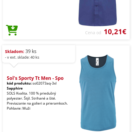
10,21€
Cena od
39 ks
Skladom:
- v ext. sklade: 40 ks
Sol's Sporty Tt Men - Spo
kód produktu:
so02073aq-3xl
Sapphire
SOLS Kvalita. 100 % priedušný
polyester. Štýl. Strihané a šité.
Previazanie na golieri a prieramkoch.
Pohlavie: Muži