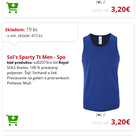
3,20€
Cena od
19 ks
Skladom:
- v ext. sklade: 472 ks
Sol's Sporty Tt Men - Spo
kód produktu:
so02073ro-3xl
Royal
SOLS Kvalita. 100 % priedušný
polyester. Štýl. Strihané a šité.
Previazanie na golieri a prieramkoch.
Pohlavie: Muži
3,20€
Cena od