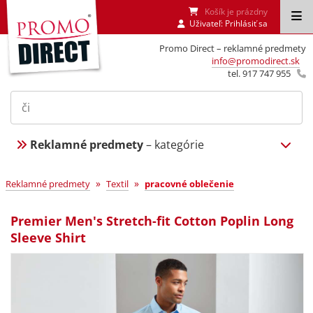
Košík je prázdny
Uživateľ:
Prihlásiť sa
Promo Direct – reklamné predmety
info@promodirect.sk
tel. 917 747 955
Reklamné predmety
– kategórie
»
»
Reklamné predmety
Textil
pracovné oblečenie
Premier Men's Stretch-fit Cotton Poplin Long
Sleeve Shirt