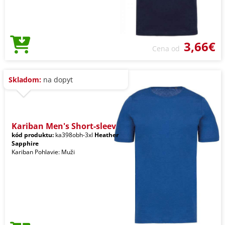
3,66€
Cena od
Skladom:
na dopyt
Kariban Men's Short-sleev
kód produktu:
ka398obh-3xl
Heather
Sapphire
Kariban Pohlavie: Muži