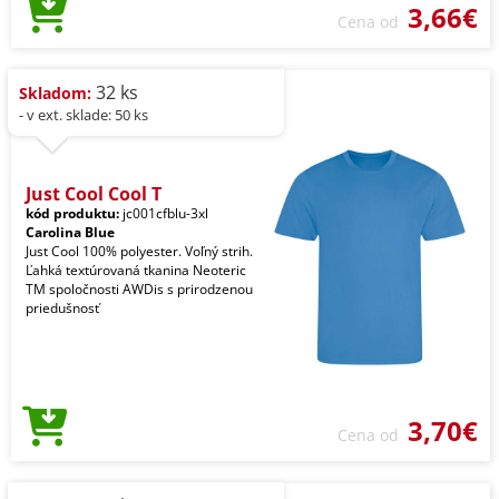
3,66€
Cena od
32 ks
Skladom:
- v ext. sklade: 50 ks
Just Cool Cool T
kód produktu:
jc001cfblu-3xl
Carolina Blue
Just Cool 100% polyester. Voľný strih.
Ľahká textúrovaná tkanina Neoteric
TM spoločnosti AWDis s prirodzenou
priedušnosť
3,70€
Cena od