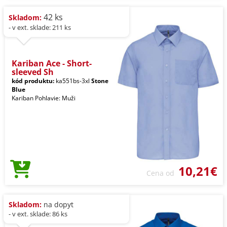
42 ks
Skladom:
- v ext. sklade: 211 ks
Kariban Ace - Short-
sleeved Sh
kód produktu:
ka551bs-3xl
Stone
Blue
Kariban Pohlavie: Muži
10,21€
Cena od
Skladom:
na dopyt
- v ext. sklade: 86 ks