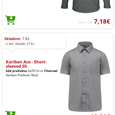
7,18€
Cena od
1 ks
Skladom:
- v ext. sklade: 27 ks
Kariban Ace - Short-
sleeved Sh
kód produktu:
ka551si-xs
Charcoal
Kariban Pohlavie: Muži