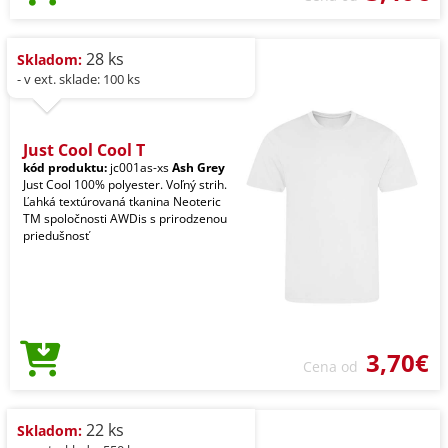
28 ks
Skladom:
- v ext. sklade: 100 ks
Just Cool Cool T
kód produktu:
jc001as-xs
Ash Grey
Just Cool 100% polyester. Voľný strih.
Ľahká textúrovaná tkanina Neoteric
TM spoločnosti AWDis s prirodzenou
priedušnosť
3,70€
Cena od
22 ks
Skladom: