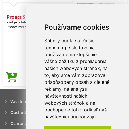
Proact Sports Shorts
kód produktu:
pa101dg-xs
Charcoal
Používame cookies
Proact Pohlavie: Muži
Súbory cookie a ďalšie
technológie sledovania
používame na zlepšenie
vášho zážitku z prehliadania
našich webových stránok, na
to, aby sme vám zobrazovali
4,59€
Cena od
prispôsobený obsah a cielené
reklamy, na analýzu
návštevnosti našich
Váš dopyt
webových stránok a na
pochopenie toho, odkiaľ naši
Obchodné podmienky
návštevníci prichádzajú.
Ochrana osobných údajov