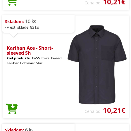
10,21€
Cena od
10 ks
Skladom:
- v ext. sklade: 83 ks
Kariban Ace - Short-
sleeved Sh
kód produktu:
ka551zi-xs
Tweed
Kariban Pohlavie: Muži
10,21€
Cena od
6 ks
Skladom: