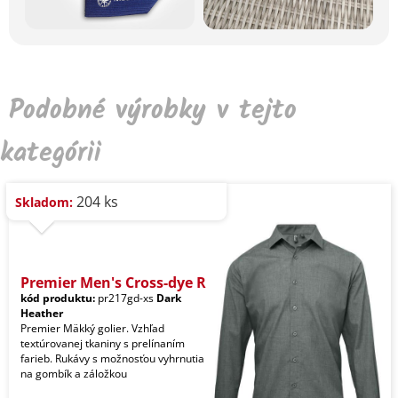
Podobné výrobky v tejto
kategórii
204 ks
Skladom:
Premier Men's Cross-dye R
kód produktu:
pr217gd-xs
Dark
Heather
Premier Mäkký golier. Vzhľad
textúrovanej tkaniny s prelínaním
farieb. Rukávy s možnosťou vyhrnutia
na gombík a záložkou