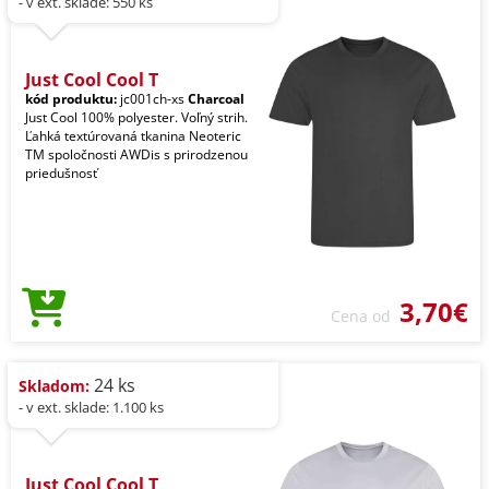
- v ext. sklade: 550 ks
Just Cool Cool T
kód produktu:
jc001ch-xs
Charcoal
Just Cool 100% polyester. Voľný strih.
Ľahká textúrovaná tkanina Neoteric
TM spoločnosti AWDis s prirodzenou
priedušnosť
3,70€
Cena od
24 ks
Skladom:
- v ext. sklade: 1.100 ks
Just Cool Cool T