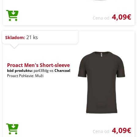
4,09€
Cena od
21 ks
Skladom:
Proact Men's Short-sleeve
kód produktu:
pa438dg-xs
Charcoal
Proact Pohlavie: Muži
4,09€
Cena od