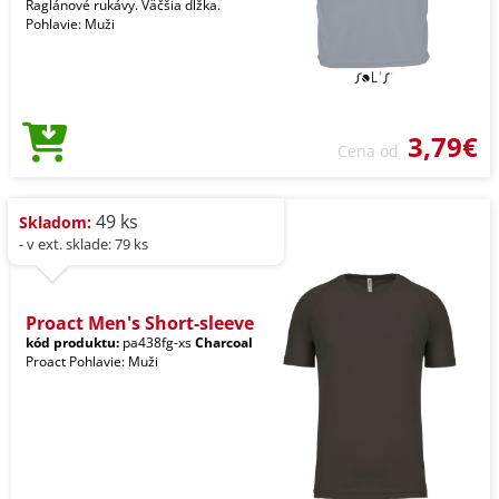
Raglánové rukávy. Väčšia dĺžka.
Pohlavie: Muži
3,79€
Cena od
49 ks
Skladom:
- v ext. sklade: 79 ks
Proact Men's Short-sleeve
kód produktu:
pa438fg-xs
Charcoal
Proact Pohlavie: Muži