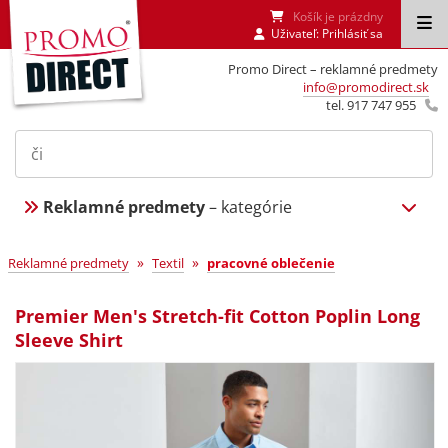
Košík je prázdny
Uživateľ:
Prihlásiť sa
Promo Direct – reklamné predmety
info@promodirect.sk
tel. 917 747 955
Reklamné predmety
– kategórie
»
»
Reklamné predmety
Textil
pracovné oblečenie
Premier Men's Stretch-fit Cotton Poplin Long
Sleeve Shirt