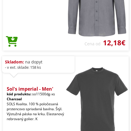
12,18€
Cena od
Skladom:
na dopyt
- v ext. sklade: 158 ks
Sol's imperial - Men'
kód produktu:
so11500dg-xs
Charcoal
SOLS Kvalita. 100 % poločesaná
prstencovo spriadaná bavlna. Štýl.
Výstužná páska na krku. Elastanový
rebrovaný golier. K