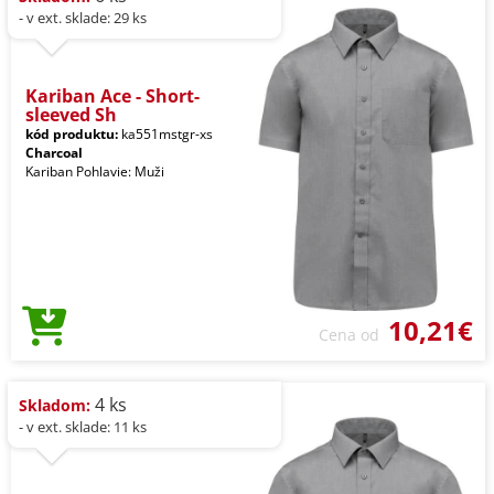
- v ext. sklade: 29 ks
Kariban Ace - Short-
sleeved Sh
kód produktu:
ka551mstgr-xs
Charcoal
Kariban Pohlavie: Muži
10,21€
Cena od
4 ks
Skladom:
- v ext. sklade: 11 ks