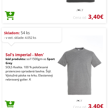
3,40€
Cena od
54 ks
Skladom:
- v ext. sklade: 4.052 ks
Sol's imperial - Men'
kód produktu:
so11500gm-xs
Sport
Grey
SOLS Kvalita. 100 % poločesaná
prstencovo spriadaná bavlna. Štýl.
Výstužná páska na krku. Elastanový
rebrovaný golier. K
3,40€
Cena od