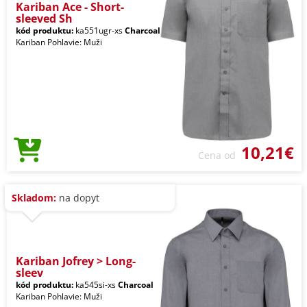
Kariban Ace - Short-
sleeved Sh
kód produktu:
ka551ugr-xs
Charcoal
Kariban Pohlavie: Muži
10,21€
Cena od
Skladom:
na dopyt
Kariban Jofrey > Long-
sleev
kód produktu:
ka545si-xs
Charcoal
Kariban Pohlavie: Muži