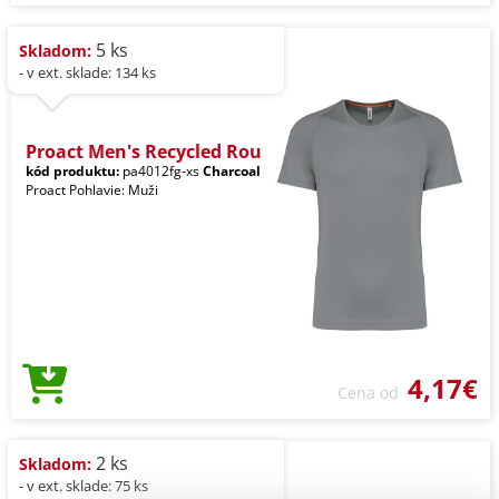
5 ks
Skladom:
- v ext. sklade: 134 ks
Proact Men's Recycled Rou
kód produktu:
pa4012fg-xs
Charcoal
Proact Pohlavie: Muži
4,17€
Cena od
2 ks
Skladom:
- v ext. sklade: 75 ks