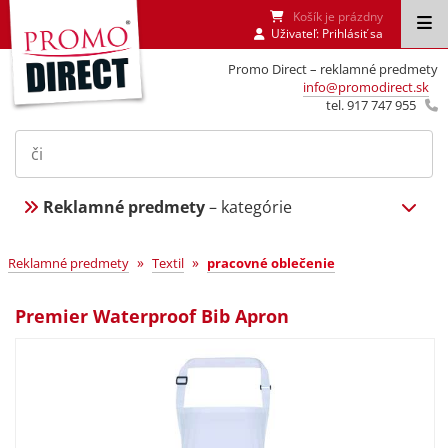
Košík je prázdny
Uživateľ:
Prihlásiť sa
Promo Direct – reklamné predmety
info@promodirect.sk
tel. 917 747 955
Reklamné predmety
– kategórie
»
»
Reklamné predmety
Textil
pracovné oblečenie
Premier Waterproof Bib Apron