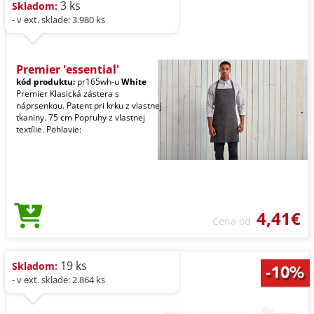
3 ks
Skladom:
- v ext. sklade: 3.980 ks
Premier 'essential'
kód produktu:
pr165wh-u
White
Premier Klasická zástera s
náprsenkou. Patent pri krku z vlastnej
tkaniny. 75 cm Popruhy z vlastnej
textílie. Pohlavie:
4,41€
Cena od
19 ks
Skladom:
- v ext. sklade: 2.864 ks