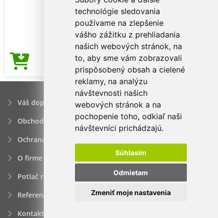
technológie sledovania
používame na zlepšenie
vášho zážitku z prehliadania
našich webových stránok, na
to, aby sme vám zobrazovali
1,40€
Cena od
prispôsobený obsah a cielené
reklamy, na analýzu
návštevnosti našich
Váš dopyt
webových stránok a na
pochopenie toho, odkiaľ naši
Obchodné podmienky
návštevníci prichádzajú.
Ochrana osobných údajov
Súhlasím
O firme
Odmietam
Potlač reklamných predmetov
Zmeniť moje nastavenia
Referencie
Kontakt