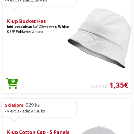
K-up Bucket Hat
kód produktu:
kp125wh-wh-u
White
K-UP Pohlavie: Unisex
1,35€
Cena od
929 ks
Skladom:
- v ext. sklade: 9.136 ks
K-up Cotton Cap - 5 Panels