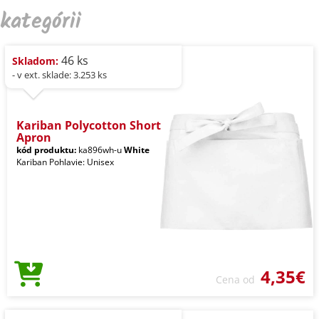
kategórii
46 ks
Skladom:
- v ext. sklade: 3.253 ks
Kariban Polycotton Short
Apron
kód produktu:
ka896wh-u
White
Kariban Pohlavie: Unisex
4,35€
Cena od