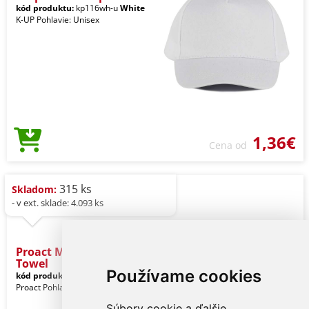
kód produktu:
kp116wh-u
White
K-UP Pohlavie: Unisex
1,36€
Cena od
315 ks
Skladom:
- v ext. sklade: 4.093 ks
Proact Microfibre Sports
Towel
Používame cookies
kód produktu:
pa573wh-u
White
Proact Pohlavie: Unisex
Súbory cookie a ďalšie