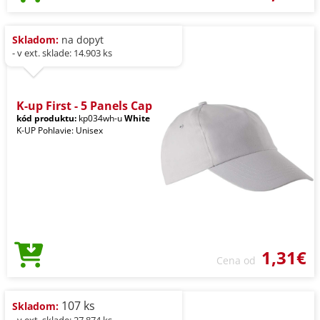
Skladom:
na dopyt
- v ext. sklade: 14.903 ks
K-up First - 5 Panels Cap
kód produktu:
kp034wh-u
White
K-UP Pohlavie: Unisex
1,31€
Cena od
107 ks
Skladom:
- v ext. sklade: 27.874 ks