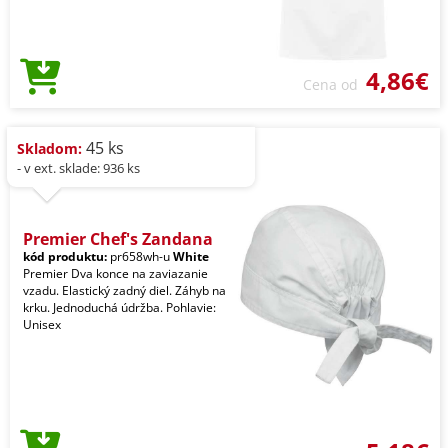
4,86€
Cena od
45 ks
Skladom:
- v ext. sklade: 936 ks
Premier Chef's Zandana
kód produktu:
pr658wh-u
White
Premier Dva konce na zaviazanie
vzadu. Elastický zadný diel. Záhyb na
krku. Jednoduchá údržba. Pohlavie:
Unisex