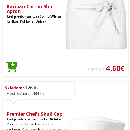
Kariban Cotton Short
Apron
kód produktu:
ka886wh-u
White
Kariban Pohlavie: Unisex
4,60€
Cena od
126 ks
Skladom:
- v ext. sklade: 1.464 ks
Premier Chef’s Skull Cap
kód produktu:
pr653wh-u
White
Premier Jedna veľkosť vhodná pre
všetkým. Plochý vrch. Elastický zadný