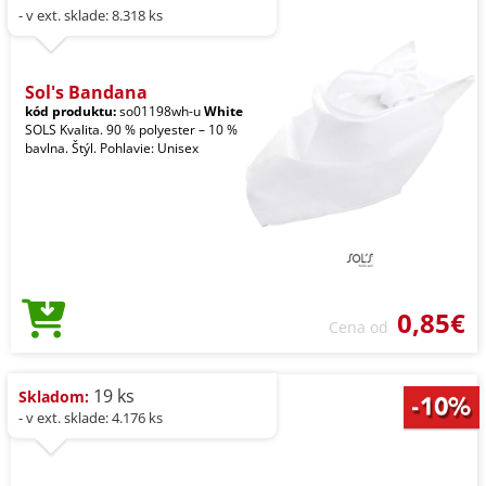
- v ext. sklade: 8.318 ks
Sol's Bandana
kód produktu:
so01198wh-u
White
SOLS Kvalita. 90 % polyester – 10 %
bavlna. Štýl. Pohlavie: Unisex
0,85€
Cena od
19 ks
Skladom:
- v ext. sklade: 4.176 ks