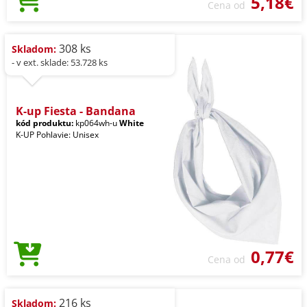
5,18€
Cena od
308 ks
Skladom:
- v ext. sklade: 53.728 ks
K-up Fiesta - Bandana
kód produktu:
kp064wh-u
White
K-UP Pohlavie: Unisex
0,77€
Cena od
216 ks
Skladom: