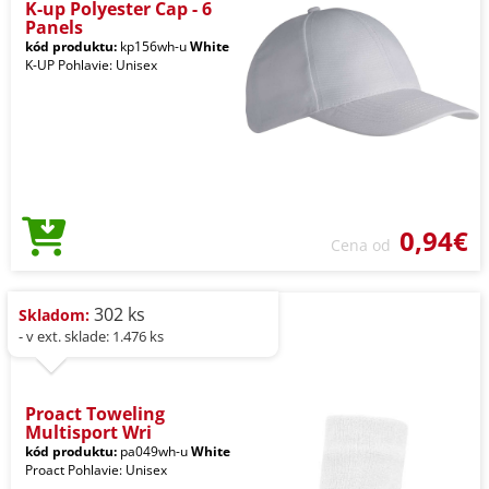
K-up Polyester Cap - 6
Panels
kód produktu:
kp156wh-u
White
K-UP Pohlavie: Unisex
0,94€
Cena od
302 ks
Skladom:
- v ext. sklade: 1.476 ks
Proact Toweling
Multisport Wri
kód produktu:
pa049wh-u
White
Proact Pohlavie: Unisex