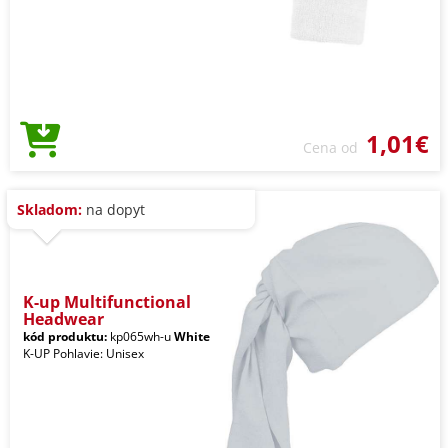
1,01€
Cena od
Skladom:
na dopyt
K-up Multifunctional
Headwear
kód produktu:
kp065wh-u
White
K-UP Pohlavie: Unisex