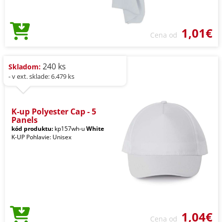
1,01€
Cena od
240 ks
Skladom:
- v ext. sklade: 6.479 ks
K-up Polyester Cap - 5
Panels
kód produktu:
kp157wh-u
White
K-UP Pohlavie: Unisex
1,04€
Cena od