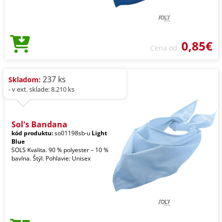
0,85€
Cena od
237 ks
Skladom:
- v ext. sklade: 8.210 ks
Sol's Bandana
kód produktu:
so01198sb-u
Light
Blue
SOLS Kvalita. 90 % polyester – 10 %
bavlna. Štýl. Pohlavie: Unisex