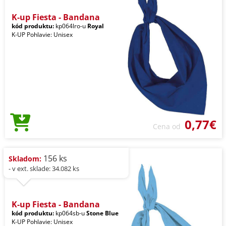
K-up Fiesta - Bandana
kód produktu:
kp064lro-u
Royal
K-UP Pohlavie: Unisex
0,77€
Cena od
156 ks
Skladom:
- v ext. sklade: 34.082 ks
K-up Fiesta - Bandana
kód produktu:
kp064sb-u
Stone Blue
K-UP Pohlavie: Unisex