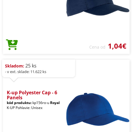
1,04€
Cena od
25 ks
Skladom:
- v ext. sklade: 11.622 ks
K-up Polyester Cap - 6
Panels
kód produktu:
kp156ro-u
Royal
K-UP Pohlavie: Unisex