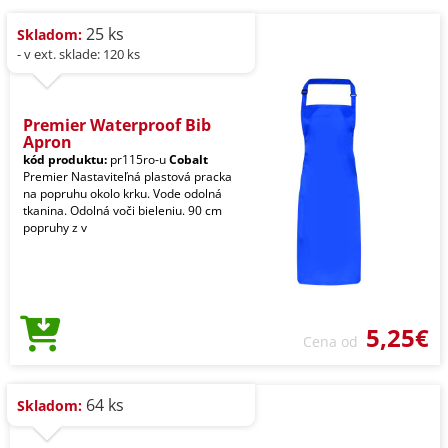
25 ks
Skladom:
- v ext. sklade: 120 ks
Premier Waterproof Bib
Apron
kód produktu:
pr115ro-u
Cobalt
Premier Nastaviteľná plastová pracka
na popruhu okolo krku. Vode odolná
tkanina. Odolná voči bieleniu. 90 cm
popruhy z v
5,25€
Cena od
64 ks
Skladom: