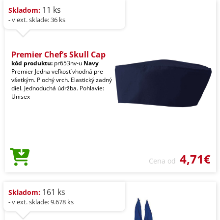
11 ks
Skladom:
- v ext. sklade: 36 ks
Premier Chef’s Skull Cap
kód produktu:
pr653nv-u
Navy
Premier Jedna veľkosť vhodná pre
všetkým. Plochý vrch. Elastický zadný
diel. Jednoduchá údržba. Pohlavie:
Unisex
4,71€
Cena od
161 ks
Skladom:
- v ext. sklade: 9.678 ks