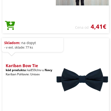
4,41€
Cena od
Skladom:
na dopyt
- v ext. sklade: 77 ks
Kariban Bow Tie
kód produktu:
ka859clnv-u
Navy
Kariban Pohlavie: Unisex