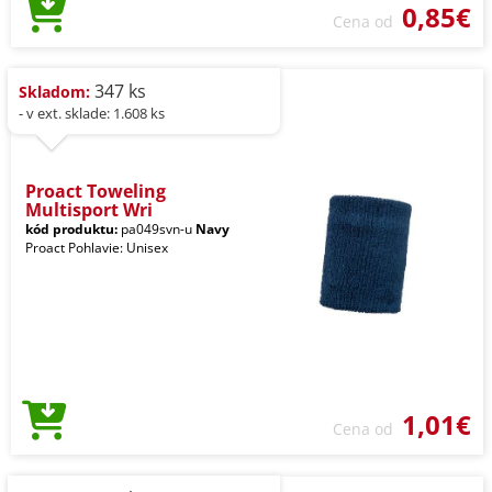
0,85€
Cena od
347 ks
Skladom:
- v ext. sklade: 1.608 ks
Proact Toweling
Multisport Wri
kód produktu:
pa049svn-u
Navy
Proact Pohlavie: Unisex
1,01€
Cena od