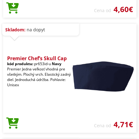
4,60€
Cena od
Skladom:
na dopyt
Premier Chef’s Skull Cap
kód produktu:
pr653id-u
Navy
Premier Jedna veľkosť vhodná pre
všetkým. Plochý vrch. Elastický zadný
diel. Jednoduchá údržba. Pohlavie:
Unisex
4,71€
Cena od