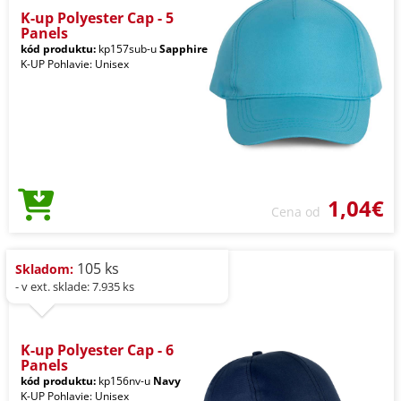
K-up Polyester Cap - 5
Panels
kód produktu:
kp157sub-u
Sapphire
K-UP Pohlavie: Unisex
1,04€
Cena od
105 ks
Skladom:
- v ext. sklade: 7.935 ks
K-up Polyester Cap - 6
Panels
kód produktu:
kp156nv-u
Navy
K-UP Pohlavie: Unisex