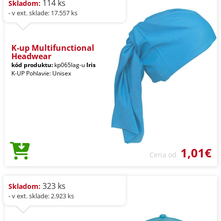
114 ks
Skladom:
- v ext. sklade: 17.557 ks
K-up Multifunctional
Headwear
kód produktu:
kp065lag-u
Iris
K-UP Pohlavie: Unisex
1,01€
Cena od
323 ks
Skladom:
- v ext. sklade: 2.923 ks