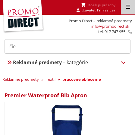
Košík je prázdny
Uživateľ:
Prihlásiť sa
Promo Direct – reklamné predmety
info@promodirect.sk
tel. 917 747 955
Reklamné predmety
– kategórie
»
»
Reklamné predmety
Textil
pracovné oblečenie
Premier Waterproof Bib Apron