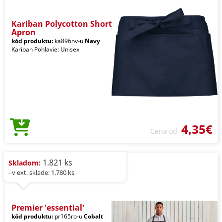
Kariban Polycotton Short
Apron
kód produktu:
ka896nv-u
Navy
Kariban Pohlavie: Unisex
4,35€
Cena od
1.821 ks
Skladom:
- v ext. sklade: 1.780 ks
Premier 'essential'
kód produktu:
pr165ro-u
Cobalt