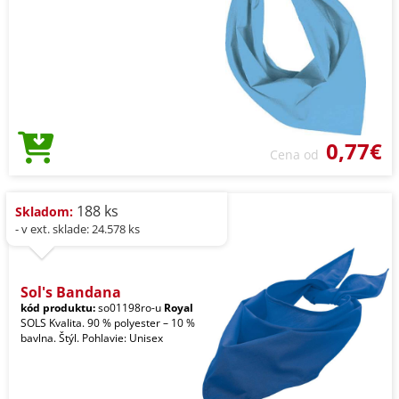
0,77€
Cena od
188 ks
Skladom:
- v ext. sklade: 24.578 ks
Sol's Bandana
kód produktu:
so01198ro-u
Royal
SOLS Kvalita. 90 % polyester – 10 %
bavlna. Štýl. Pohlavie: Unisex