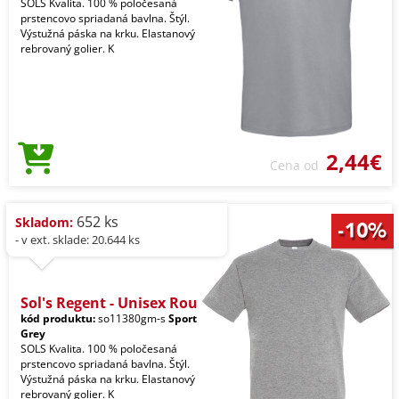
SOLS Kvalita. 100 % poločesaná
prstencovo spriadaná bavlna. Štýl.
Výstužná páska na krku. Elastanový
rebrovaný golier. K
2,44€
Cena od
652 ks
Skladom:
- v ext. sklade: 20.644 ks
Sol's Regent - Unisex Rou
kód produktu:
so11380gm-s
Sport
Grey
SOLS Kvalita. 100 % poločesaná
prstencovo spriadaná bavlna. Štýl.
Výstužná páska na krku. Elastanový
rebrovaný golier. K