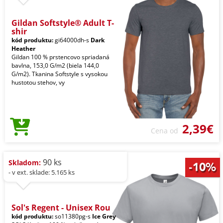
Gildan Softstyle® Adult T-
shir
kód produktu:
gi64000dh-s
Dark
Heather
Gildan 100 % prstencovo spriadaná
bavlna, 153,0 G/m2 (biela 144,0
G/m2). Tkanina Softstyle s vysokou
hustotou stehov, vy
2,39€
Cena od
90 ks
Skladom:
- v ext. sklade: 5.165 ks
Sol's Regent - Unisex Rou
kód produktu:
so11380pg-s
Ice Grey