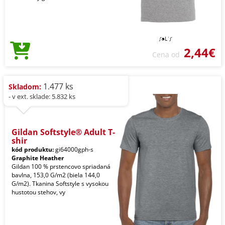
2,44€
Cena od
1.477 ks
Skladom:
- v ext. sklade: 5.832 ks
Gildan Softstyle® Adult T-
shir
kód produktu:
gi64000gph-s
Graphite Heather
Gildan 100 % prstencovo spriadaná
bavlna, 153,0 G/m2 (biela 144,0
G/m2). Tkanina Softstyle s vysokou
hustotou stehov, vy