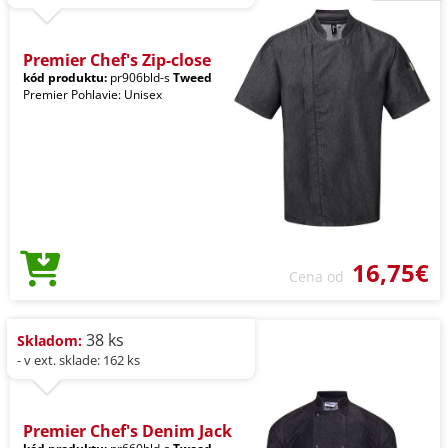
Premier Chef's Zip-close
kód produktu:
pr906bld-s
Tweed
Premier Pohlavie: Unisex
16,75€
Cena od
38 ks
Skladom:
- v ext. sklade: 162 ks
Premier Chef's Denim Jack