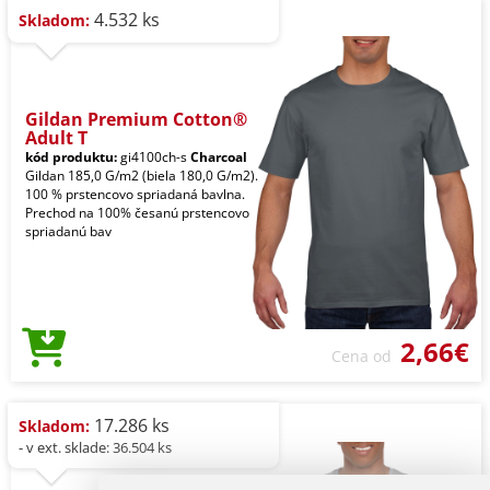
4.532 ks
Skladom:
Gildan Premium Cotton®
Adult T
kód produktu:
gi4100ch-s
Charcoal
Gildan 185,0 G/m2 (biela 180,0 G/m2).
100 % prstencovo spriadaná bavlna.
Prechod na 100% česanú prstencovo
spriadanú bav
2,66€
Cena od
17.286 ks
Skladom:
- v ext. sklade: 36.504 ks