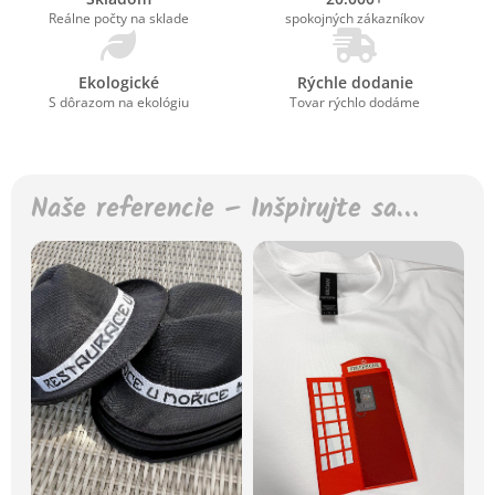
Reálne počty na sklade
spokojných zákazníkov
Ekologické
Rýchle dodanie
S dôrazom na ekológiu
Tovar rýchlo dodáme
Naše referencie – Inšpirujte sa…