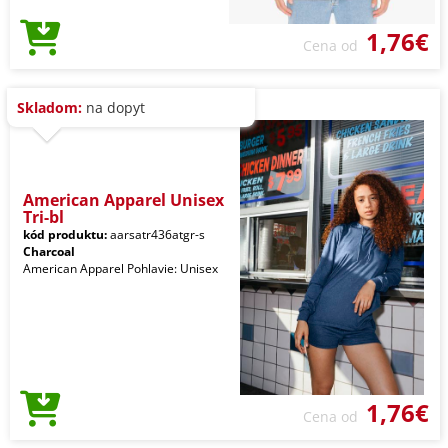
1,76€
Cena od
Skladom:
na dopyt
American Apparel Unisex
Tri-bl
kód produktu:
aarsatr436atgr-s
Charcoal
American Apparel Pohlavie: Unisex
1,76€
Cena od