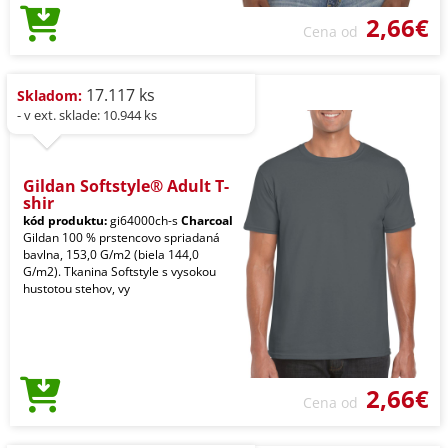
2,66€
Cena od
17.117 ks
Skladom:
- v ext. sklade: 10.944 ks
Gildan Softstyle® Adult T-
shir
kód produktu:
gi64000ch-s
Charcoal
Gildan 100 % prstencovo spriadaná
bavlna, 153,0 G/m2 (biela 144,0
G/m2). Tkanina Softstyle s vysokou
hustotou stehov, vy
2,66€
Cena od