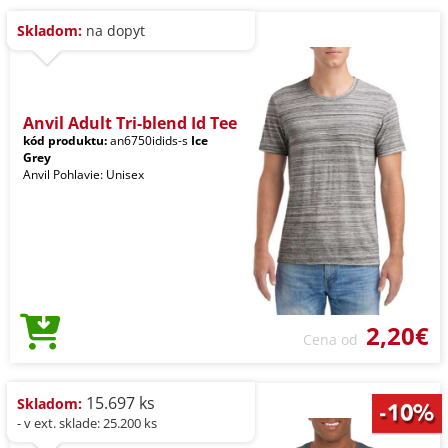
Skladom:
na dopyt
Anvil Adult Tri-blend Id Tee
kód produktu:
an6750idids-s
Ice
Grey
Anvil Pohlavie: Unisex
2,20€
Cena od
15.697 ks
Skladom:
- v ext. sklade: 25.200 ks