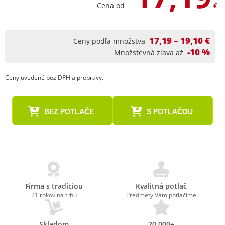
Cena od
€
17,19 – 19,10 €
Ceny podľa množstva
-10 %
Množstevná zľava až
Ceny uvedené bez DPH a prepravy.
BEZ POTLAČE
S POTLAČOU
Firma s tradíciou
Kvalitná potlač
21 rokov na trhu
Predmety Vám potlačíme
Skladom
20.000+