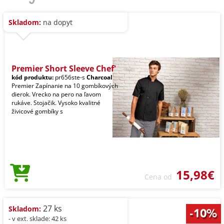
Skladom:
na dopyt
Premier Short Sleeve Chef'
kód produktu:
pr656ste-s
Charcoal
Premier Zapínanie na 10 gombíkových
dierok. Vrecko na pero na ľavom
rukáve. Stojačik. Vysoko kvalitné
živicové gombíky s
15,98€
Cena od
27 ks
Skladom:
- v ext. sklade: 42 ks