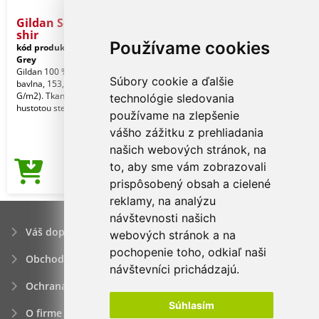
Gildan Softstyle® Adult T-
shir
Používame cookies
kód produktu:
gi64000sp-s
Sport
Grey
Gildan 100 % prstencovo spriadaná
Súbory cookie a ďalšie
bavlna, 153,0 G/m2 (biela 144,0
G/m2). Tkanina Softstyle s vysokou
technológie sledovania
hustotou stehov, vy
používame na zlepšenie
vášho zážitku z prehliadania
našich webových stránok, na
to, aby sme vám zobrazovali
2,66€
Cena od
prispôsobený obsah a cielené
reklamy, na analýzu
návštevnosti našich
Váš dopyt
webových stránok a na
pochopenie toho, odkiaľ naši
Obchodné podmienky
návštevníci prichádzajú.
Ochrana osobných údajov
Súhlasím
O firme