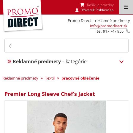
Košík je prázdny
Uživateľ:
Prihlásiť sa
Promo Direct – reklamné predmety
info@promodirect.sk
tel. 917 747 955
Reklamné predmety
– kategórie
»
»
Reklamné predmety
Textil
pracovné oblečenie
Premier Long Sleeve Chef’s Jacket