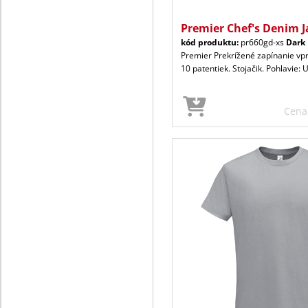
Premier Chef's Denim J
kód produktu:
pr660gd-xs
Dark
Premier Prekrížené zapínanie vp
10 patentiek. Stojačik. Pohlavie: 
Cen