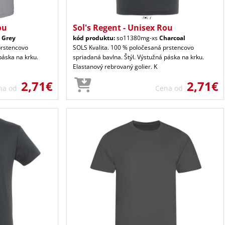
ou
Sol's Regent - Unisex Rou
e Grey
kód produktu:
so11380mg-xs
Charcoal
prstencovo
SOLS Kvalita. 100 % poločesaná prstencovo
páska na krku.
spriadaná bavlna. Štýl. Výstužná páska na krku.
Elastanový rebrovaný golier. K
2,71€
2,71€
na od
Cena od