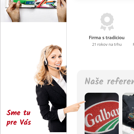
Firma s tradíciou
21 rokov na trhu
Naše refere
Sme tu
pre Vás