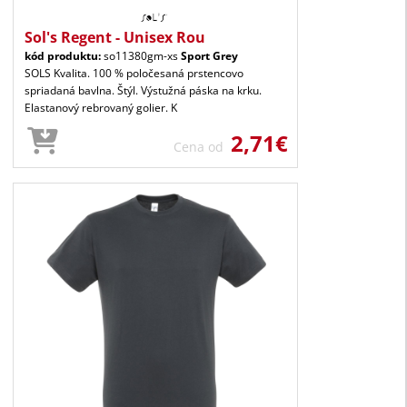
Sol's Regent - Unisex Rou
kód produktu:
so11380gm-xs
Sport Grey
SOLS Kvalita. 100 % poločesaná prstencovo
spriadaná bavlna. Štýl. Výstužná páska na krku.
Elastanový rebrovaný golier. K
2,71€
Cena od