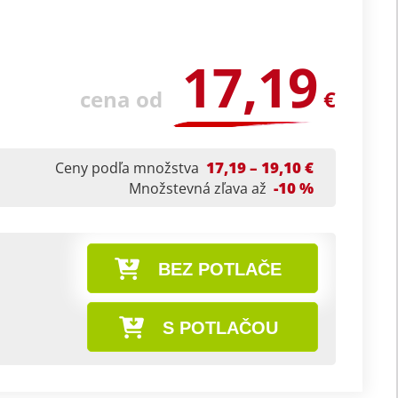
17,19
cena od
€
17,19 – 19,10 €
Ceny podľa množstva
-10 %
Množstevná zľava až
BEZ POTLAČE
S POTLAČOU