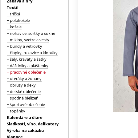
Zábava a hry
Textil
− tričká
− polokošele
− košele
− nohavice, šortky a sukne
− mikiny, svetre a vesty
− bundy a vetrovky
− čiapky, rukavice a klobúky
− šály, kravaty a šatky
− dáždniky a pláštenky
− pracovné oblečenie
− uteráky a župany
− obrusy a deky
− detské oblečenie
− spodná bielizeň
− športové oblečenie
− topánky
Kalendáre a diáre
Sladkosti, víno, delikatesy
Výroba na zakázku
Vianoce