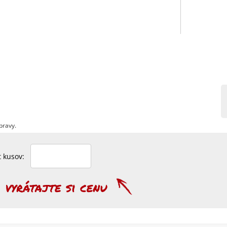
pravy.
et kusov: