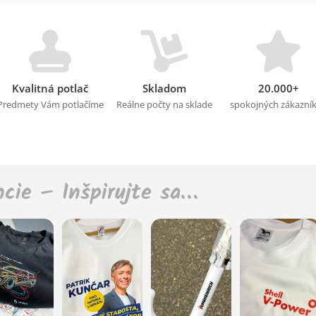
Kvalitná potlač
Skladom
20.000+
Predmety Vám potlačíme
Reálne počty na sklade
spokojných zákazní
ncie – Inšpirujte sa…