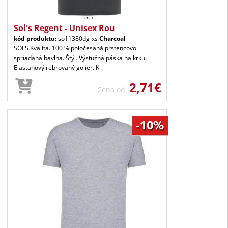
Sol's Regent - Unisex Rou
kód produktu:
so11380dg-xs
Charcoal
SOLS Kvalita. 100 % poločesaná prstencovo
spriadaná bavlna. Štýl. Výstužná páska na krku.
Elastanový rebrovaný golier. K
2,71€
Cena od