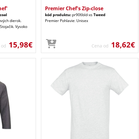
ef'
Premier Chef's Zip-close
coal
kód produktu:
pr906bld-xs
Tweed
vých dierok.
Premier Pohlavie: Unisex
Stojačik. Vysoko
15,98€
18,62€
a od
Cena od