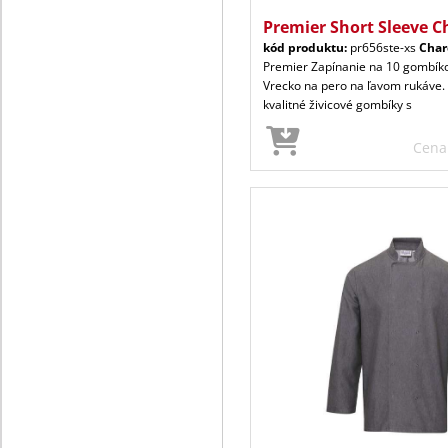
Premier Short Sleeve Ch
kód produktu:
pr656ste-xs
Char
Premier Zapínanie na 10 gombíko
Vrecko na pero na ľavom rukáve. 
kvalitné živicové gombíky s
Cen