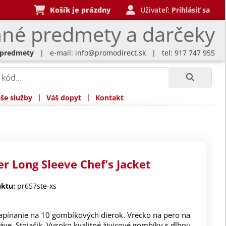
Košík je prázdny
Uživateľ:
Prihlásiť sa
né predmety a darčeky
 predmety
| e-mail:
info@promodirect.sk
| tel: 917 747 955
|
|
še služby
Váš dopyt
Kontakt
r Long Sleeve Chef’s Jacket
ktu:
pr657ste-xs
apínanie na 10 gombíkových dierok. Vrecko na pero na
ve. Stojačik. Vysoko kvalitné živicové gombíky s dlhou