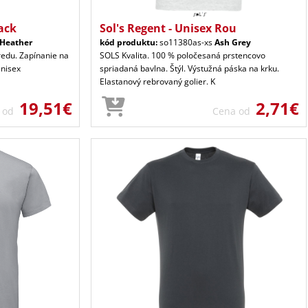
ack
Sol's Regent - Unisex Rou
 Heather
kód produktu:
so11380as-xs
Ash Grey
redu. Zapínanie na
SOLS Kvalita. 100 % poločesaná prstencovo
Unisex
spriadaná bavlna. Štýl. Výstužná páska na krku.
Elastanový rebrovaný golier. K
19,51€
2,71€
a od
Cena od