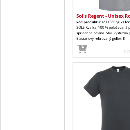
Sol's Regent - Unisex R
kód produktu:
so11380pg-xs
Ic
SOLS Kvalita. 100 % poločesaná 
spriadaná bavlna. Štýl. Výstužná 
Elastanový rebrovaný golier. K
Ce