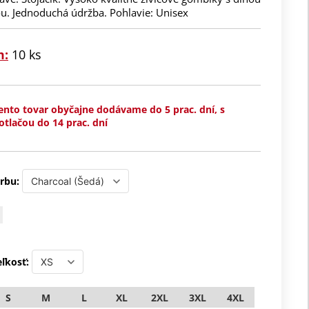
ou. Jednoduchá údržba. Pohlavie: Unisex
m:
10 ks
ento tovar obyčajne dodávame do 5 prac. dní, s
otlačou do 14 prac. dní
rbu:
ľkosť:
S
M
L
XL
2XL
3XL
4XL