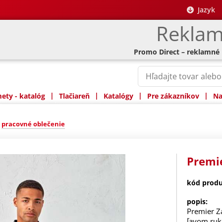
Jazyk
Reklam
Promo Direct – reklamné
|
|
|
|
ty - katalóg
Tlačiareň
Katalógy
Pre zákazníkov
Na
»
pracovné oblečenie
Premie
kód produ
popis:
Premier Z
ľavom ruká