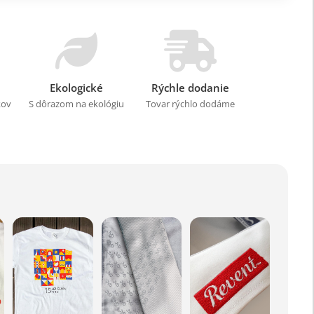
Ekologické
Rýchle dodanie
kov
S dôrazom na ekológiu
Tovar rýchlo dodáme