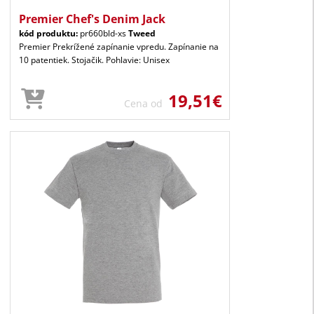
Premier Chef's Denim Jack
kód produktu:
pr660bld-xs
Tweed
Premier Prekrížené zapínanie vpredu. Zapínanie na
10 patentiek. Stojačik. Pohlavie: Unisex
19,51€
Cena od