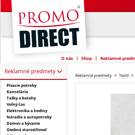
|
|
O nás
Shop
Reklamné predme
Reklamné predmety
Reklamné predmety:
»
Reklamné predmety
Textil
Písacie potreby
Kancelária
Tašky a batohy
Voľný čas
Elektronika a hodiny
Náradie a autopotreby
Domov a bývanie
Osobná starostlivosť