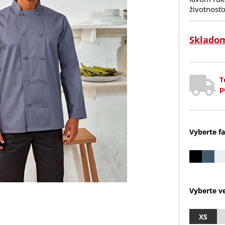
životnosť
Sklado
T
p
Vyberte fa
Vyberte ve
XS