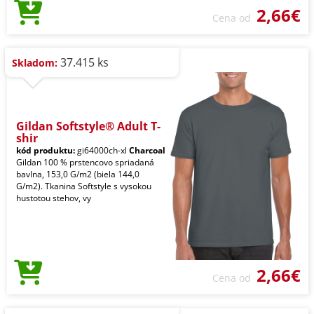
2,66€
Cena od
37.415 ks
Skladom:
Gildan Softstyle® Adult T-
shir
kód produktu:
gi64000ch-xl
Charcoal
Gildan 100 % prstencovo spriadaná
bavlna, 153,0 G/m2 (biela 144,0
G/m2). Tkanina Softstyle s vysokou
hustotou stehov, vy
2,66€
Cena od