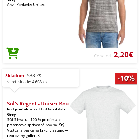
Anvil Pohlavie: Unisex
2,20€
Cena od
588 ks
Skladom:
- v ext. sklade: 4.608 ks
Sol's Regent - Unisex Rou
kód produktu:
so11380as-xl
Ash
Grey
SOLS Kvalita. 100 % poločesaná
prstencovo spriadaná bavlna. Štýl.
Výstužná páska na krku. Elastanový
rebrovaný golier. K