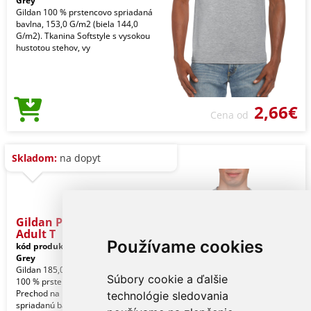
Grey
Gildan 100 % prstencovo spriadaná
bavlna, 153,0 G/m2 (biela 144,0
G/m2). Tkanina Softstyle s vysokou
hustotou stehov, vy
2,66€
Cena od
Skladom:
na dopyt
Gildan Premium Cotton®
Adult T
Používame cookies
kód produktu:
gi4100sp-xl
Sport
Grey
Gildan 185,0 G/m2 (biela 180,0 G/m2).
Súbory cookie a ďalšie
100 % prstencovo spriadaná bavlna.
Prechod na 100% česanú prstencovo
technológie sledovania
spriadanú bav