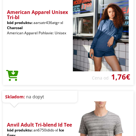
American Apparel Unisex
Tri-bl
kód produktu:
aarsatr436atgr-xl
Charcoal
American Apparel Pohlavie: Unisex
1,76€
Cena od
Skladom:
na dopyt
Anvil Adult Tri-blend Id Tee
kód produktu:
an6750idids-xl
Ice
Grey