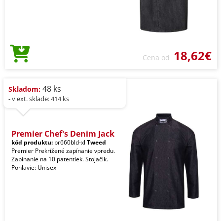
18,62€
Cena od
48 ks
Skladom:
- v ext. sklade: 414 ks
Premier Chef's Denim Jack
kód produktu:
pr660bld-xl
Tweed
Premier Prekrížené zapínanie vpredu.
Zapínanie na 10 patentiek. Stojačik.
Pohlavie: Unisex