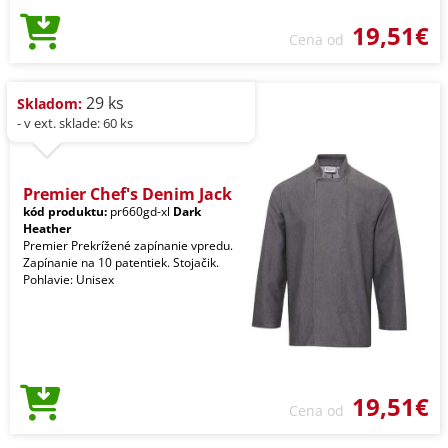
19,51€
Cena od
29 ks
Skladom:
- v ext. sklade: 60 ks
Premier Chef's Denim Jack
kód produktu:
pr660gd-xl
Dark
Heather
Premier Prekrížené zapínanie vpredu.
Zapínanie na 10 patentiek. Stojačik.
Pohlavie: Unisex
19,51€
Cena od