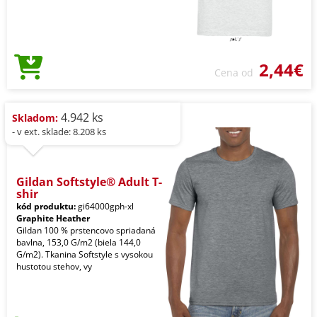
2,44€
Cena od
4.942 ks
Skladom:
- v ext. sklade: 8.208 ks
Gildan Softstyle® Adult T-
shir
kód produktu:
gi64000gph-xl
Graphite Heather
Gildan 100 % prstencovo spriadaná
bavlna, 153,0 G/m2 (biela 144,0
G/m2). Tkanina Softstyle s vysokou
hustotou stehov, vy