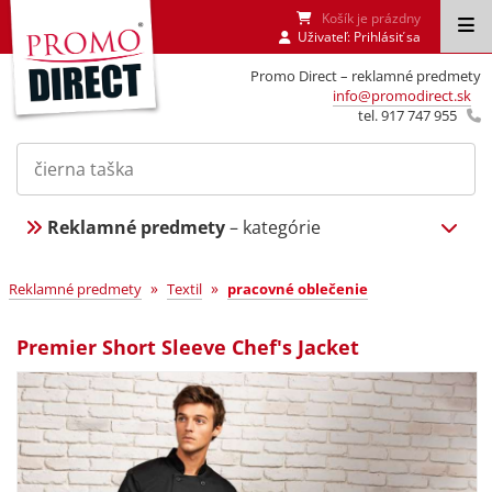
Košík je prázdny
Uživateľ:
Prihlásiť sa
Promo Direct – reklamné predmety
info@promodirect.sk
tel. 917 747 955
Reklamné predmety
– kategórie
»
»
Reklamné predmety
Textil
pracovné oblečenie
Premier Short Sleeve Chef's Jacket