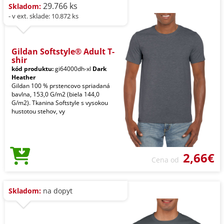
29.766 ks
Skladom:
- v ext. sklade: 10.872 ks
Gildan Softstyle® Adult T-
shir
kód produktu:
gi64000dh-xl
Dark
Heather
Gildan 100 % prstencovo spriadaná
bavlna, 153,0 G/m2 (biela 144,0
G/m2). Tkanina Softstyle s vysokou
hustotou stehov, vy
2,66€
Cena od
Skladom:
na dopyt