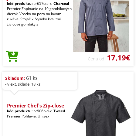
kód produktu:
pr657ste-xl
Charcoal
Premier Zapínanie na 10 gombíkových
dierok. Vrecko na pero na ľavom
rukáve. Stojačik. Vysoko kvalitné
živicové gombíky s
17,19€
Cena od
61 ks
Skladom:
- v ext. sklade: 18 ks
Premier Chef's Zip-close
kód produktu:
pr906bld-xl
Tweed
Premier Pohlavie: Unisex