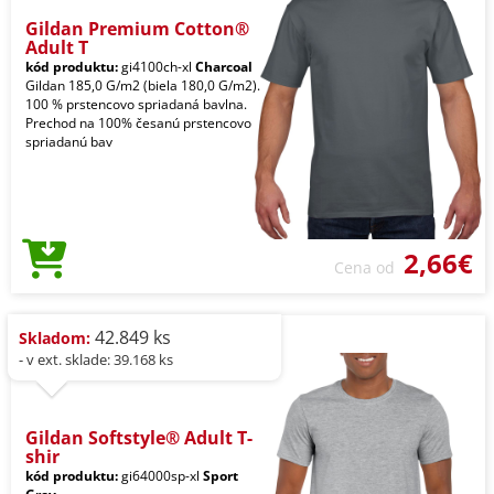
Gildan Premium Cotton®
Adult T
kód produktu:
gi4100ch-xl
Charcoal
Gildan 185,0 G/m2 (biela 180,0 G/m2).
100 % prstencovo spriadaná bavlna.
Prechod na 100% česanú prstencovo
spriadanú bav
2,66€
Cena od
42.849 ks
Skladom:
- v ext. sklade: 39.168 ks
Gildan Softstyle® Adult T-
shir
kód produktu:
gi64000sp-xl
Sport