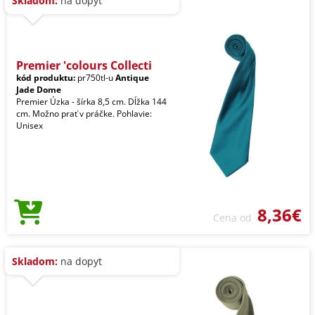
Skladom:
na dopyt
Premier 'colours Collecti
kód produktu:
pr750tl-u
Antique
Jade Dome
Premier Úzka - šírka 8,5 cm. Dĺžka 144
cm. Možno prať v práčke. Pohlavie:
Unisex
8,36€
Cena od
Skladom:
na dopyt