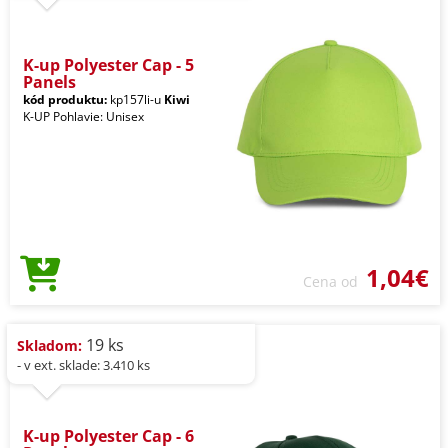
K-up Polyester Cap - 5
Panels
kód produktu:
kp157li-u
Kiwi
K-UP Pohlavie: Unisex
1,04€
Cena od
19 ks
Skladom:
- v ext. sklade: 3.410 ks
K-up Polyester Cap - 6