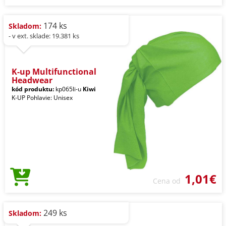
174 ks
Skladom:
- v ext. sklade: 19.381 ks
K-up Multifunctional
Headwear
kód produktu:
kp065li-u
Kiwi
K-UP Pohlavie: Unisex
1,01€
Cena od
249 ks
Skladom: