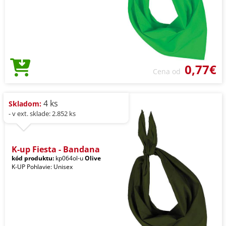
0,77€
Cena od
4 ks
Skladom:
- v ext. sklade: 2.852 ks
K-up Fiesta - Bandana
kód produktu:
kp064ol-u
Olive
K-UP Pohlavie: Unisex