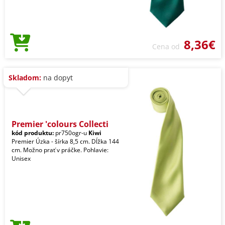
8,36€
Cena od
Skladom:
na dopyt
Premier 'colours Collecti
kód produktu:
pr750ogr-u
Kiwi
Premier Úzka - šírka 8,5 cm. Dĺžka 144
cm. Možno prať v práčke. Pohlavie:
Unisex