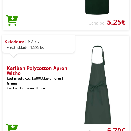
5,25€
Cena od
282 ks
Skladom:
- v ext. sklade: 1.535 ks
Kariban Polycotton Apron
Witho
kód produktu:
ka8000bg-u
Forest
Green
Kariban Pohlavie: Unisex
5,70€