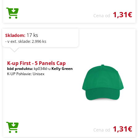
1,31€
Cena od
17 ks
Skladom:
- v ext. sklade: 2.996 ks
K-up First - 5 Panels Cap
kód produktu:
kp034kl-u
Kelly Green
K-UP Pohlavie: Unisex
1,31€
Cena od