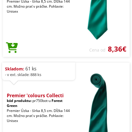
Premier Úzka - šírka 8,5 cm. Dĺžka 144
cm. Možno prať v práčke. Pohlavie:
Unisex
8,36€
Cena od
61 ks
Skladom:
- v ext. sklade: 888 ks
Premier 'colours Collecti
kód produktu:
pr750bot-u
Forest
Green
Premier Úzka - šírka 8,5 cm. Dĺžka 144
cm. Možno prať v práčke. Pohlavie:
Unisex