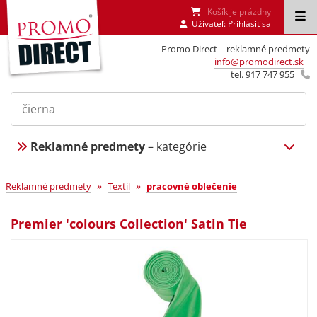
Košík je prázdny
Uživateľ:
Prihlásiť sa
Promo Direct – reklamné predmety
info@promodirect.sk
tel. 917 747 955
Reklamné predmety
– kategórie
»
»
Reklamné predmety
Textil
pracovné oblečenie
Premier 'colours Collection' Satin Tie