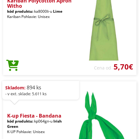
Kariban Polycotton Apron
Witho
kód produktu:
ka8000li-u
Lime
Kariban Pohlavie: Unisex
5,70€
Cena od
894 ks
Skladom:
- v ext. sklade: 5.611 ks
K-up Fiesta - Bandana
kód produktu:
kp064gn-u
Irish
Green
K-UP Pohlavie: Unisex