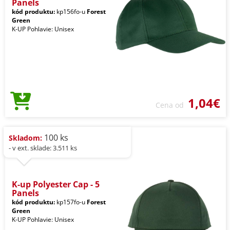
Panels
kód produktu:
kp156fo-u
Forest
Green
K-UP Pohlavie: Unisex
1,04€
Cena od
100 ks
Skladom:
- v ext. sklade: 3.511 ks
K-up Polyester Cap - 5
Panels
kód produktu:
kp157fo-u
Forest
Green
K-UP Pohlavie: Unisex