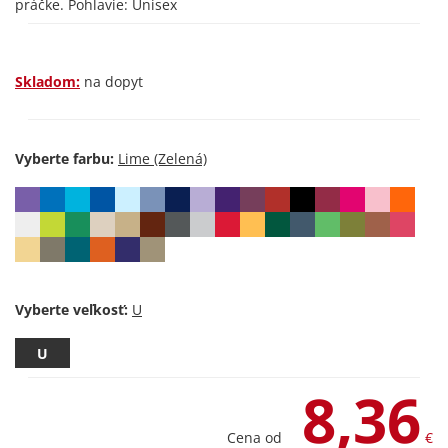
práčke. Pohlavie: Unisex
Skladom:
na dopyt
Vyberte farbu:
Vyberte veľkosť:
U
8,36
Cena od
€