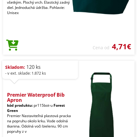
všetkým. Plochý vrch. Elastický zadný
diel. Jednoduchá údržba. Pohlavie:
Unisex
4,71€
Cena od
120 ks
Skladom:
- v ext. sklade: 1.872 ks
Premier Waterproof Bib
Apron
kód produktu:
pr115bot-u
Forest
Green
Premier Nastaviteľná plastová pracka
na popruhu okolo krku. Vode odolná
tkanina. Odolná voči bieleniu. 90 cm
popruhy z v