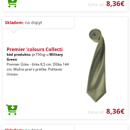
8,36€
Cena od
Skladom:
na dopyt
Premier 'colours Collecti
kód produktu:
pr750sg-u
Military
Green
Premier Úzka - šírka 8,5 cm. Dĺžka 144
cm. Možno prať v práčke. Pohlavie:
Unisex
8,36€
Cena od