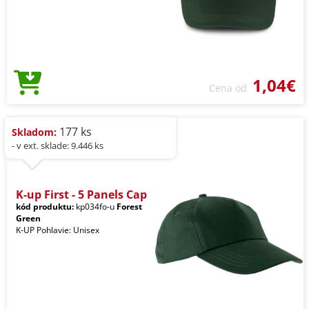
1,04€
Cena od
177 ks
Skladom:
- v ext. sklade: 9.446 ks
K-up First - 5 Panels Cap
kód produktu:
kp034fo-u
Forest
Green
K-UP Pohlavie: Unisex