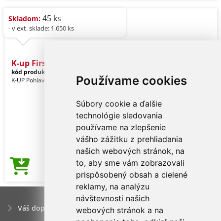
45 ks
Skladom:
- v ext. sklade: 1.650 ks
K-up First - 5 Panels Cap
kód produktu:
kp034li-u
Kiwi
Používame cookies
K-UP Pohlavie: Unisex
Súbory cookie a ďalšie
technológie sledovania
používame na zlepšenie
vášho zážitku z prehliadania
našich webových stránok, na
to, aby sme vám zobrazovali
1,31€
Cena od
prispôsobený obsah a cielené
reklamy, na analýzu
návštevnosti našich
Váš dopyt
webových stránok a na