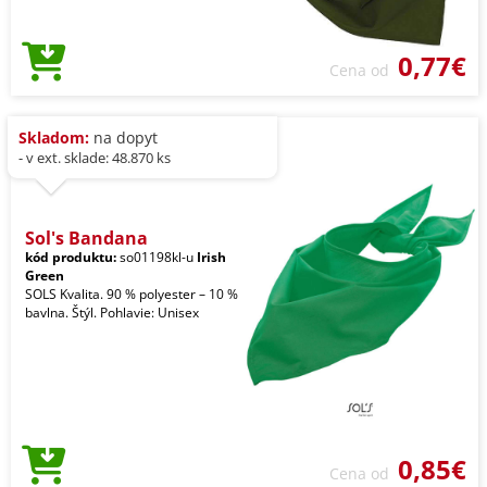
0,77€
Cena od
Skladom:
na dopyt
- v ext. sklade: 48.870 ks
Sol's Bandana
kód produktu:
so01198kl-u
Irish
Green
SOLS Kvalita. 90 % polyester – 10 %
bavlna. Štýl. Pohlavie: Unisex
0,85€
Cena od