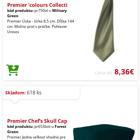
Premier 'colours Collecti
kód produktu:
pr750ol-u
Military
Green
Premier Úzka - šírka 8,5 cm. Dĺžka 144
cm. Možno prať v práčke. Pohlavie:
Unisex
8,36€
Cena od
618 ks
Skladom:
Premier Chef’s Skull Cap
kód produktu:
pr653bot-u
Forest
Green
Premier Jedna veľkosť vhodná pre