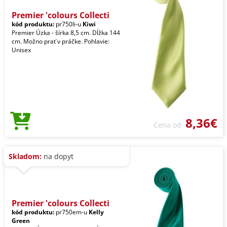
Premier 'colours Collecti
kód produktu:
pr750li-u
Kiwi
Premier Úzka - šírka 8,5 cm. Dĺžka 144
cm. Možno prať v práčke. Pohlavie:
Unisex
8,36€
Cena od
Skladom:
na dopyt
Premier 'colours Collecti
kód produktu:
pr750em-u
Kelly
Green