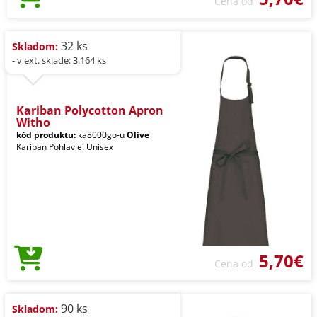
Cena od
32 ks
Skladom:
- v ext. sklade: 3.164 ks
Kariban Polycotton Apron
Witho
kód produktu:
ka8000go-u
Olive
Kariban Pohlavie: Unisex
5,70€
Cena od
90 ks
Skladom: