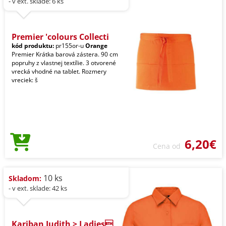
- v ext. sklade: 6 ks
Premier 'colours Collecti
kód produktu:
pr155or-u
Orange
Premier Krátka barová zástera. 90 cm
popruhy z vlastnej textílie. 3 otvorené
vrecká vhodné na tablet. Rozmery
vreciek: š
6,20€
Cena od
10 ks
Skladom:
- v ext. sklade: 42 ks
Kariban Judith > Ladies