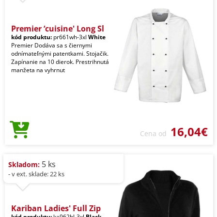
Premier ‘cuisine' Long Sl
kód produktu:
pr661wh-3xl
White
Premier Dodáva sa s čiernymi
odnímateľnými patentkami. Stojačik.
Zapínanie na 10 dierok. Prestrihnutá
manžeta na vyhrnut
16,04€
Cena od
5 ks
Skladom:
- v ext. sklade: 22 ks
Kariban Ladies' Full Zip
kód produktu:
ka962bl-3xl
Black