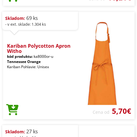
69 ks
Skladom:
- v ext. sklade: 1.304 ks
Kariban Polycotton Apron
Witho
kód produktu:
ka8000or-u
Tennessee Orange
Kariban Pohlavie: Unisex
5,70€
Cena od
27 ks
Skladom: