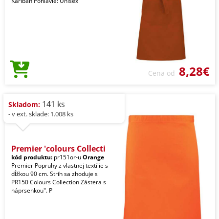
Kariban Pohlavie: Unisex
8,28€
Cena od
141 ks
Skladom:
- v ext. sklade: 1.008 ks
Premier 'colours Collecti
kód produktu:
pr151or-u
Orange
Premier Popruhy z vlastnej textílie s
dĺžkou 90 cm. Strih sa zhoduje s
PR150 Colours Collection Zástera s
náprsenkou". P