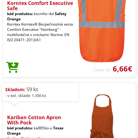
Korntex Comfort Executive
Safe
kód produktu:
kxcmfor-4xl
Safety
Orange
Korntex Korntex® Bezpečnostná vesta
Comfort Executive "Hamburg" -
multifunkčná s vreckami. Norma: EN
ISO 20471: 2013/A1
6,66€
Cena od
59 ks
Skladom:
- v ext. sklade: 1.356 ks
Kariban Cotton Apron
With Pock
kód produktu:
ka885bo-u
Texas
Orange