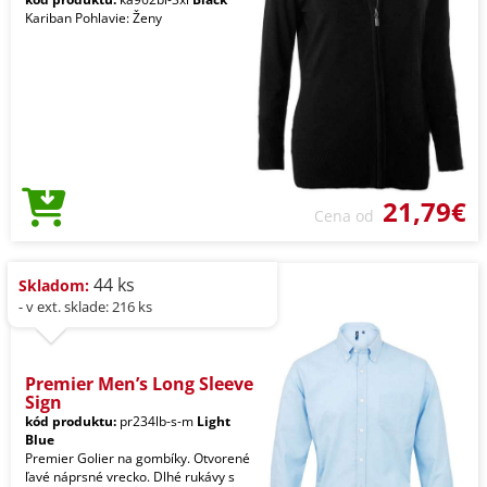
Kariban Pohlavie: Ženy
21,79€
Cena od
44 ks
Skladom:
- v ext. sklade: 216 ks
Premier Men’s Long Sleeve
Sign
kód produktu:
pr234lb-s-m
Light
Blue
Premier Golier na gombíky. Otvorené
ľavé náprsné vrecko. Dlhé rukávy s