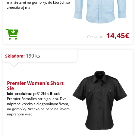
manžetami na gombíky, do ktorých sa
zmestia aj ma
14,45€
Cena od
190 ks
Skladom:
Premier Women's Short
Sle
kód produktu:
pr312bl-s
Black
Premier Formálny strih goliera. Dve
náprsné vrecká s diagonálnym švom,
na gombíky. Vrecko na pero na ľavom
náprsnom vrec