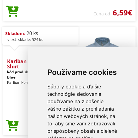
6,59€
Cena od
20 ks
Skladom:
- v ext. sklade: 524 ks
Kariban Ladies’ Denim
Shirt
Používame cookies
kód produktu:
ka509chm-s
Light
Blue
Kariban Pohlavie: Ženy
Súbory cookie a ďalšie
technológie sledovania
používame na zlepšenie
vášho zážitku z prehliadania
našich webových stránok, na
to, aby sme vám zobrazovali
20,02€
Cena od
prispôsobený obsah a cielené