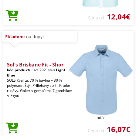
12,04€
Cena od
Skladom:
na dopyt
Sol's Brisbane Fit - Shor
kód produktu:
so02921sb-s
Light
Blue
SOLS Kvalita. 70 % bavlna – 30 %
polyester. Štýl. Priliehavý strih. Krátke
rukávy. Golier s gombíkmi. 7 gombíkov
s légou
16,07€
Cena od