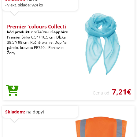
- v ext. sklade: 924 ks
Premier 'colours Collecti
kód produktu:
pr740tu-u
Sapphire
Premier Šírka 6,5" / 16,5 cm. Dĺžka
38,5"/ 98 cm. Ručné pranie. Dopĺňa
pánsku kravatu PR750. . Pohlavie:
Ženy
7,21€
Cena od
Skladom:
na dopyt