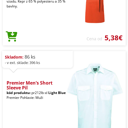
vzadu. Kepr z 65 % polyesteru a 35 %
bavlny.
5,38€
Cena od
86 ks
Skladom:
- v ext. sklade: 396 ks
Premier Men’s Short
Sleeve Pil
kód produktu:
pr212lb-xl
Light Blue
Premier Pohlavie: Muži