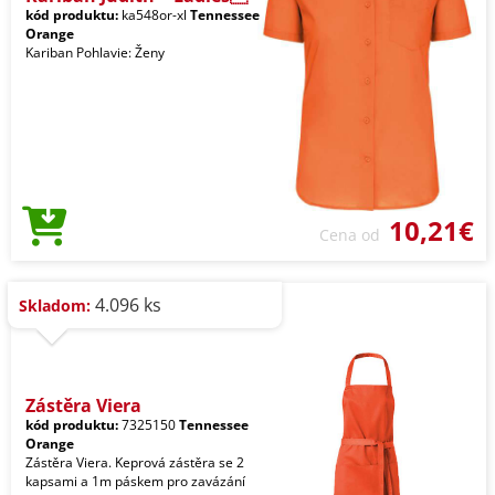
kód produktu:
ka548or-xl
Tennessee
Orange
Kariban Pohlavie: Ženy
10,21€
Cena od
4.096 ks
Skladom:
Zástěra Viera
kód produktu:
7325150
Tennessee
Orange
Zástěra Viera. Keprová zástěra se 2
kapsami a 1m páskem pro zavázání