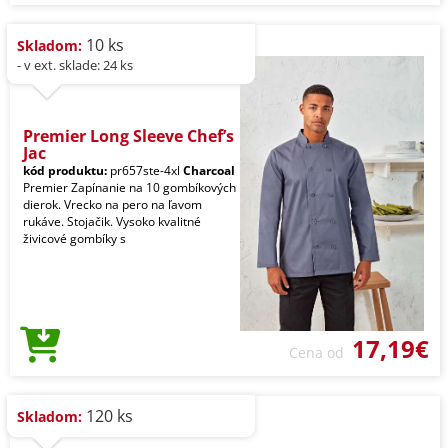
10 ks
Skladom:
- v ext. sklade: 24 ks
Premier Long Sleeve Chef’s
Jac
kód produktu:
pr657ste-4xl
Charcoal
Premier Zapínanie na 10 gombíkových
dierok. Vrecko na pero na ľavom
rukáve. Stojačik. Vysoko kvalitné
živicové gombíky s
17,19€
Cena od
120 ks
Skladom: