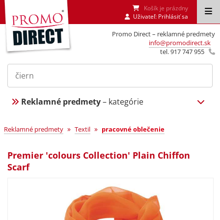
Košík je prázdny
Uživateľ:
Prihlásiť sa
Promo Direct – reklamné predmety
info@promodirect.sk
tel. 917 747 955
Reklamné predmety
– kategórie
»
»
Reklamné predmety
Textil
pracovné oblečenie
Premier 'colours Collection' Plain Chiffon
Scarf