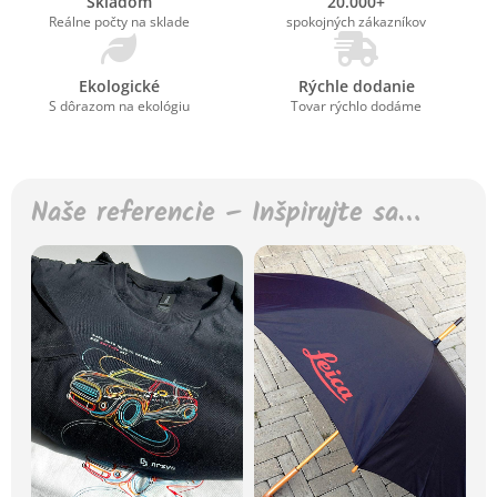
Skladom
20.000+
Reálne počty na sklade
spokojných zákazníkov
Ekologické
Rýchle dodanie
S dôrazom na ekológiu
Tovar rýchlo dodáme
Naše referencie – Inšpirujte sa…