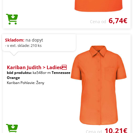
6,74€
Cena od
Skladom:
na dopyt
- v ext. sklade: 210 ks
Kariban Judith > Ladies
kód produktu:
ka548or-m
Tennessee
Orange
Kariban Pohlavie: Ženy
10,21€
Cena od