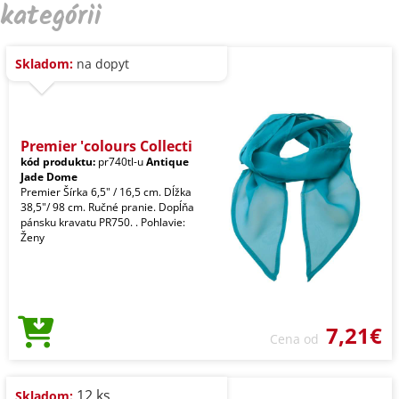
kategórii
Skladom:
na dopyt
Premier 'colours Collecti
kód produktu:
pr740tl-u
Antique
Jade Dome
Premier Šírka 6,5" / 16,5 cm. Dĺžka
38,5"/ 98 cm. Ručné pranie. Dopĺňa
pánsku kravatu PR750. . Pohlavie:
Ženy
7,21€
Cena od
12 ks
Skladom: