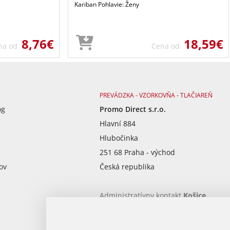
Kariban Pohlavie: Ženy
8,76€
18,59€
na od
Cena od
PREVÁDZKA - VZORKOVŇA - TLAČIAREŇ
óg
Promo Direct s.r.o.
Hlavní 884
Hlubočinka
251 68 Praha - východ
ov
Česká republika
Administratívny kontakt
Košice
Po - Pia od 9:00 - 17:00