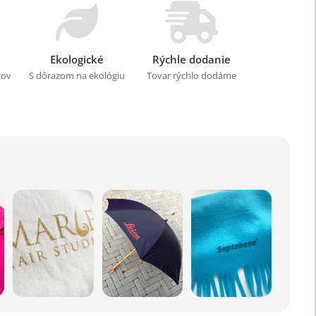
Ekologické
Rýchle dodanie
kov
S dôrazom na ekológiu
Tovar rýchlo dodáme