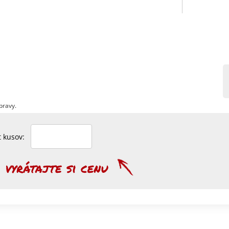
pravy.
et kusov: