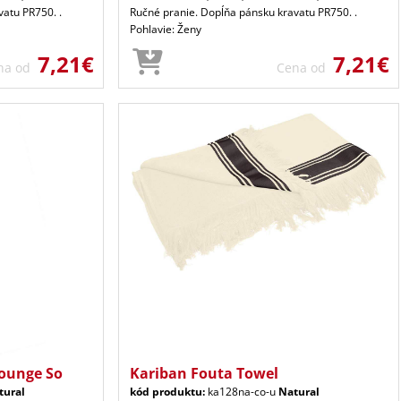
atu PR750. .
Ručné pranie. Dopĺňa pánsku kravatu PR750. .
Pohlavie: Ženy
7,21€
7,21€
na od
Cena od
Lounge So
Kariban Fouta Towel
tural
kód produktu:
ka128na-co-u
Natural