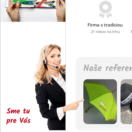
Firma s tradíciou
21 rokov na trhu
Naše refere
Sme tu
pre Vás