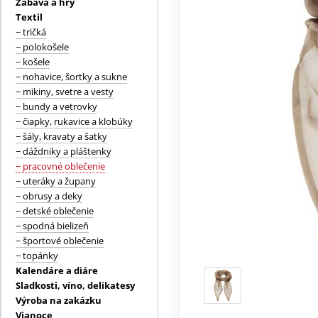
Zábava a hry
Textil
− tričká
− polokošele
− košele
− nohavice, šortky a sukne
− mikiny, svetre a vesty
− bundy a vetrovky
− čiapky, rukavice a klobúky
− šály, kravaty a šatky
− dáždniky a pláštenky
− pracovné oblečenie
− uteráky a župany
− obrusy a deky
− detské oblečenie
− spodná bielizeň
− športové oblečenie
− topánky
Kalendáre a diáre
Sladkosti, víno, delikatesy
Výroba na zakázku
Vianoce