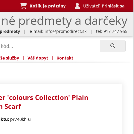
Košík je prázdny
Uživateľ:
Prihlásiť sa
né predmety a darčeky
 predmety
| e-mail:
info@promodirect.sk
| tel: 917 747 955
|
|
še služby
Váš dopyt
Kontakt
r 'colours Collection' Plain
n Scarf
ktu:
pr740kh-u