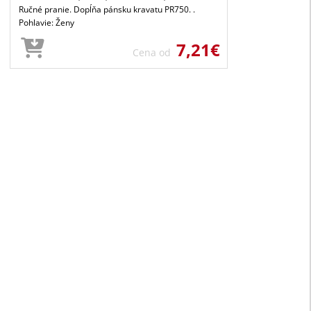
Ručné pranie. Dopĺňa pánsku kravatu PR750. .
Pohlavie: Ženy
7,21€
Cena od