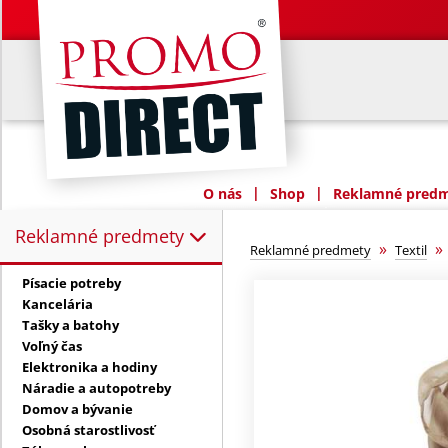
|
|
O nás
Shop
Reklamné predme
Reklamné predmety
Reklamné predmety:
»
Reklamné predmety
Textil
Písacie potreby
Kancelária
Tašky a batohy
Voľný čas
Elektronika a hodiny
Náradie a autopotreby
Domov a bývanie
Osobná starostlivosť