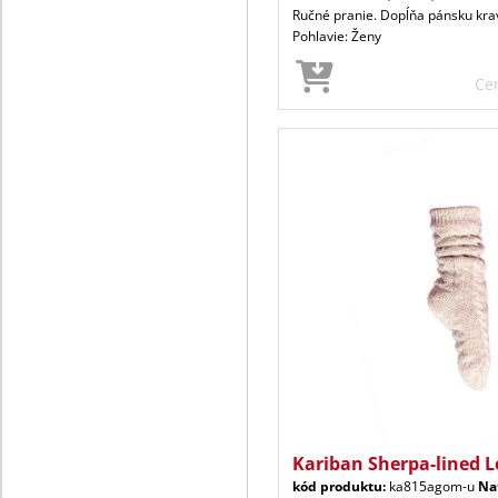
Ručné pranie. Dopĺňa pánsku krav
Pohlavie: Ženy
Ce
Kariban Sherpa-lined 
kód produktu:
ka815agom-u
Na