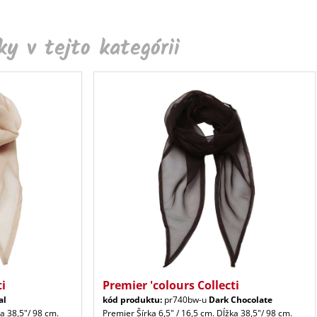
y v tejto kategórii
ti
Premier 'colours Collecti
al
kód produktu:
pr740bw-u
Dark Chocolate
ka 38,5"/ 98 cm.
Premier Šírka 6,5" / 16,5 cm. Dĺžka 38,5"/ 98 cm.