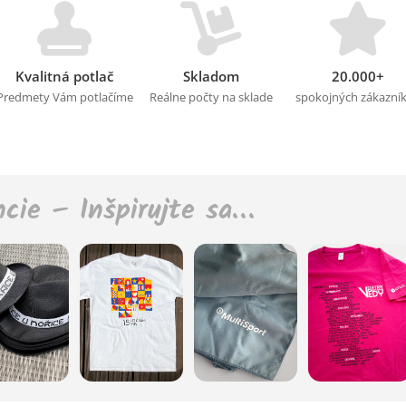
Kvalitná potlač
Skladom
20.000+
Predmety Vám potlačíme
Reálne počty na sklade
spokojných zákazní
ncie – Inšpirujte sa…