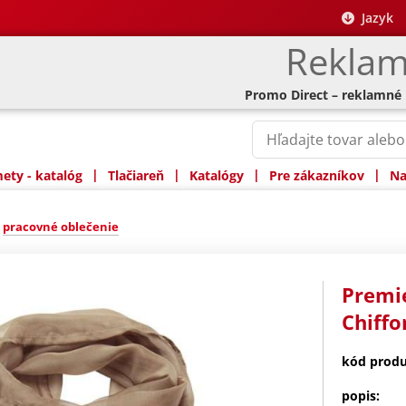
Jazyk
Reklam
Promo Direct – reklamné
|
|
|
|
ty - katalóg
Tlačiareň
Katalógy
Pre zákazníkov
Na
»
pracovné oblečenie
Premie
Chiffo
kód produ
popis: