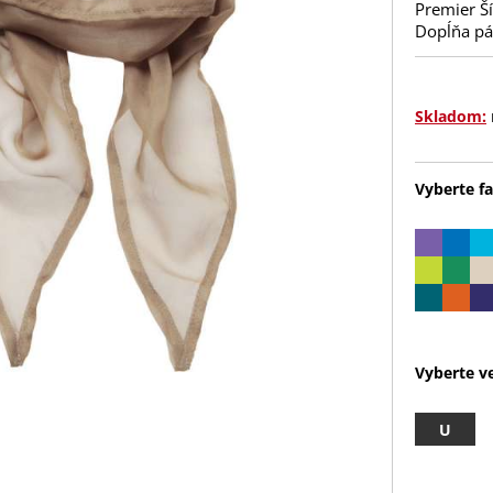
Premier Ší
Dopĺňa pá
Skladom:
Vyberte fa
Vyberte ve
U