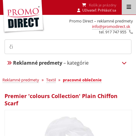
Košík je prázdny
Uživateľ:
Prihlásiť sa
Promo Direct – reklamné predmety
info@promodirect.sk
tel. 917 747 955
Reklamné predmety
– kategórie
»
»
Reklamné predmety
Textil
pracovné oblečenie
Premier 'colours Collection' Plain Chiffon
Scarf