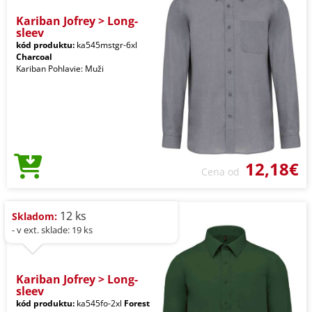
Kariban Jofrey > Long-
sleev
kód produktu:
ka545mstgr-6xl
Charcoal
Kariban Pohlavie: Muži
12,18€
Cena od
12 ks
Skladom:
- v ext. sklade: 19 ks
Kariban Jofrey > Long-
sleev
kód produktu:
ka545fo-2xl
Forest