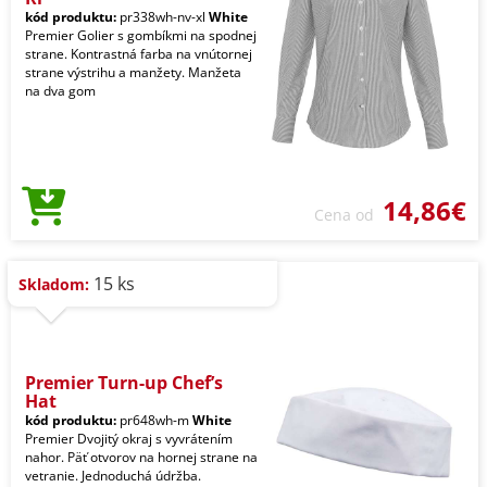
kód produktu:
pr338wh-nv-xl
White
Premier Golier s gombíkmi na spodnej
strane. Kontrastná farba na vnútornej
strane výstrihu a manžety. Manžeta
na dva gom
14,86€
Cena od
15 ks
Skladom:
Premier Turn-up Chef’s
Hat
kód produktu:
pr648wh-m
White
Premier Dvojitý okraj s vyvrátením
nahor. Päť otvorov na hornej strane na
vetranie. Jednoduchá údržba.