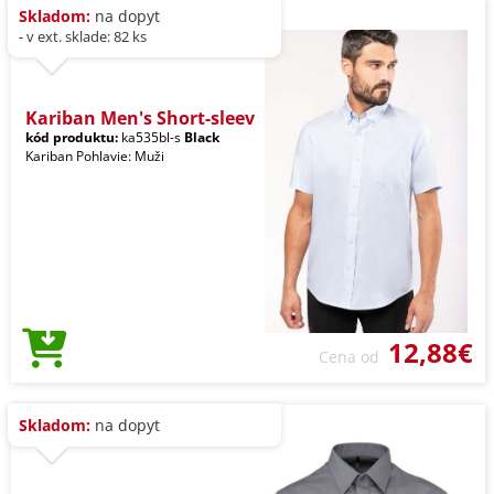
Skladom:
na dopyt
- v ext. sklade: 82 ks
Kariban Men's Short-sleev
kód produktu:
ka535bl-s
Black
Kariban Pohlavie: Muži
12,88€
Cena od
Skladom:
na dopyt