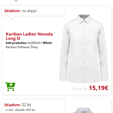
Skladom:
na dopyt
Kariban Ladies’ Nevada
Long Sl
kód produktu:
ka585wh-l
White
Kariban Pohlavie: Ženy
15,19€
Cena od
22 ks
Skladom:
- v ext. sklade: 405 ks