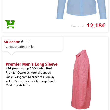
12,18€
Cena od
64 ks
Skladom:
- v ext. sklade: 444 ks
Premier Men's Long Sleeve
kód produktu:
pr220re-wh-s
Red
Premier Očarujúci vzor drobných
kociek Gingham Microcheck. Mäkký
golier. Manžety s dvojitým zapínaním.
Moderný strih. Po