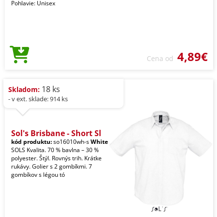
Pohlavie: Unisex
4,89€
Cena od
18 ks
Skladom:
- v ext. sklade: 914 ks
Sol's Brisbane - Short Sl
kód produktu:
so16010wh-s
White
SOLS Kvalita. 70 % bavlna – 30 %
polyester. Štýl. Rovnýs trih. Krátke
rukávy. Golier s 2 gombíkmi. 7
gombíkov s légou tó