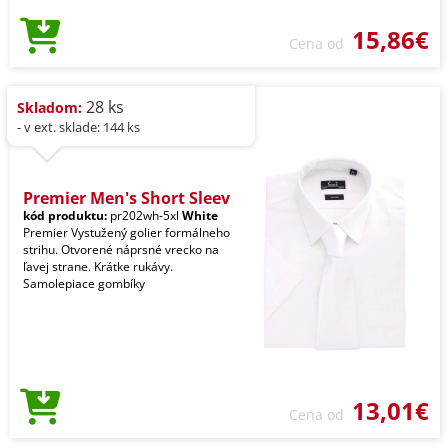
15,86€
Cena od
28 ks
Skladom:
- v ext. sklade: 144 ks
Premier Men's Short Sleev
kód produktu:
pr202wh-5xl
White
Premier Vystužený golier formálneho
strihu. Otvorené náprsné vrecko na
ľavej strane. Krátke rukávy.
Samolepiace gombíky
13,01€
Cena od