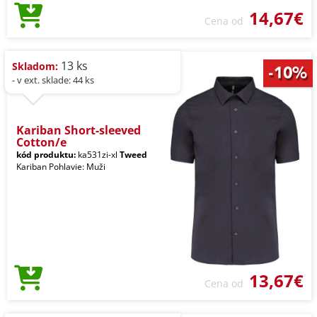
14,67€
Cena od
13 ks
Skladom:
- v ext. sklade: 44 ks
Kariban Short-sleeved
Cotton/e
kód produktu:
ka531zi-xl
Tweed
Kariban Pohlavie: Muži
13,67€
Cena od