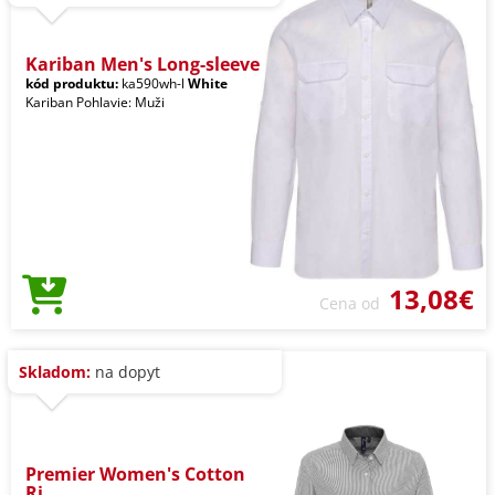
Kariban Men's Long-sleeve
kód produktu:
ka590wh-l
White
Kariban Pohlavie: Muži
13,08€
Cena od
Skladom:
na dopyt
Premier Women's Cotton
Ri