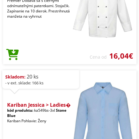
Premier Dodáva sa s čiernymi
odnímateľnými patentkami. Stojačik.
Zapínanie na 10 dierok. Prestrihnutá
manžeta na vyhrnut
16,04€
Cena od
20 ks
Skladom:
- v ext. sklade: 166 ks
Kariban Jessica > Ladies�
kód produktu:
ka549bs-3xl
Stone
Blue
Kariban Pohlavie: Ženy