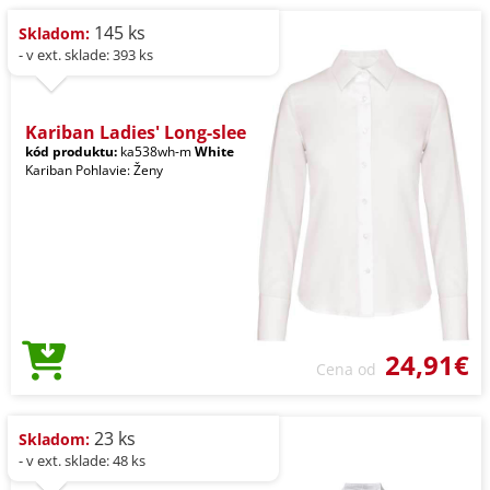
145 ks
Skladom:
- v ext. sklade: 393 ks
Kariban Ladies' Long-slee
kód produktu:
ka538wh-m
White
Kariban Pohlavie: Ženy
24,91€
Cena od
23 ks
Skladom:
- v ext. sklade: 48 ks