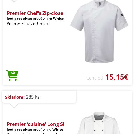
Premier Chef's Zip-close
kód produktu:
pr906wh-m
White
Premier Pohlavie: Unisex
15,15€
Cena od
285 ks
Skladom:
Premier ‘cuisine' Long Sl
kód produktu:
pr661wh-xl
White