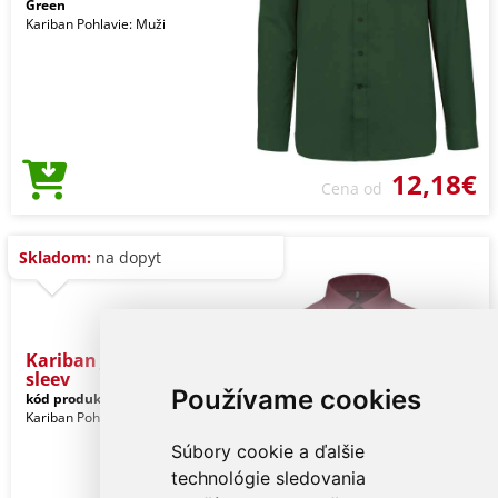
Green
Kariban Pohlavie: Muži
12,18€
Cena od
Skladom:
na dopyt
Kariban Jofrey > Long-
sleev
Používame cookies
kód produktu:
ka545wn-3xl
Maroon
Kariban Pohlavie: Muži
Súbory cookie a ďalšie
technológie sledovania