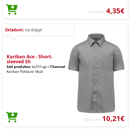
4,35€
Cena od
Skladom:
na dopyt
Kariban Ace - Short-
sleeved Sh
kód produktu:
ka551ugr-l
Charcoal
Kariban Pohlavie: Muži
10,21€
Cena od