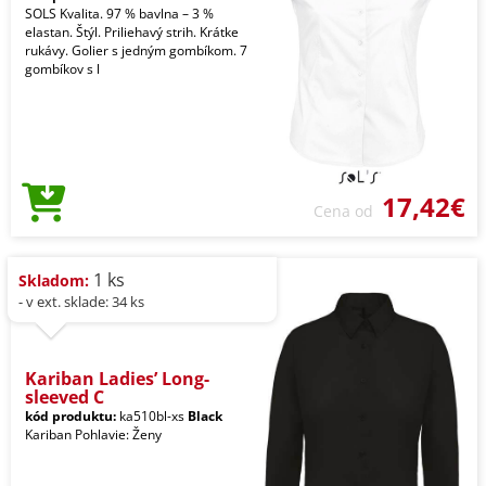
SOLS Kvalita. 97 % bavlna – 3 %
elastan. Štýl. Priliehavý strih. Krátke
rukávy. Golier s jedným gombíkom. 7
gombíkov s l
17,42€
Cena od
1 ks
Skladom:
- v ext. sklade: 34 ks
Kariban Ladies’ Long-
sleeved C
kód produktu:
ka510bl-xs
Black
Kariban Pohlavie: Ženy