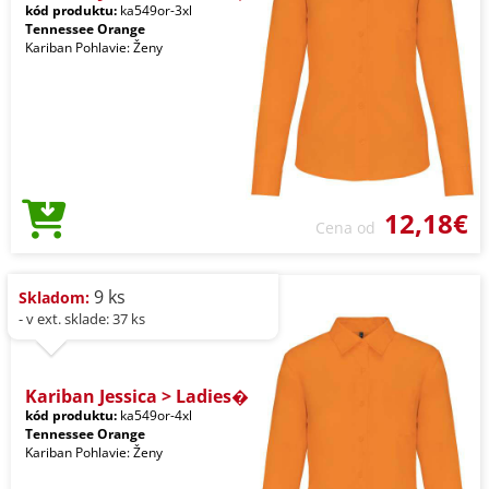
kód produktu:
ka549or-3xl
Tennessee Orange
Kariban Pohlavie: Ženy
12,18€
Cena od
9 ks
Skladom:
- v ext. sklade: 37 ks
Kariban Jessica > Ladies�
kód produktu:
ka549or-4xl
Tennessee Orange
Kariban Pohlavie: Ženy