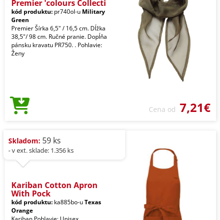
Premier 'colours Collecti
kód produktu:
pr740ol-u
Military
Green
Premier Šírka 6,5" / 16,5 cm. Dĺžka
38,5"/ 98 cm. Ručné pranie. Dopĺňa
pánsku kravatu PR750. . Pohlavie:
Ženy
7,21€
Cena od
59 ks
Skladom:
- v ext. sklade: 1.356 ks
Kariban Cotton Apron
With Pock
kód produktu:
ka885bo-u
Texas
Orange
Kariban Pohlavie: Unisex