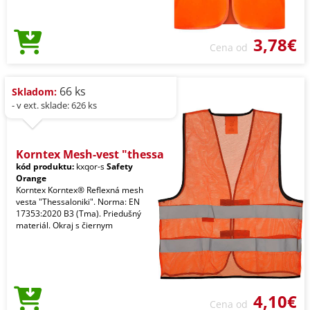
3,78€
Cena od
66 ks
Skladom:
- v ext. sklade: 626 ks
Korntex Mesh-vest "thessa
kód produktu:
kxqor-s
Safety
Orange
Korntex Korntex® Reflexná mesh
vesta "Thessaloniki". Norma: EN
17353:2020 B3 (Tma). Priedušný
materiál. Okraj s čiernym
4,10€
Cena od