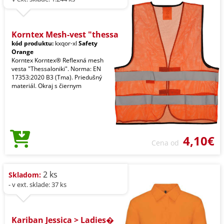
Korntex Mesh-vest "thessa
kód produktu:
kxqor-xl
Safety
Orange
Korntex Korntex® Reflexná mesh
vesta "Thessaloniki". Norma: EN
17353:2020 B3 (Tma). Priedušný
materiál. Okraj s čiernym
4,10€
Cena od
2 ks
Skladom:
- v ext. sklade: 37 ks
Kariban Jessica > Ladies�