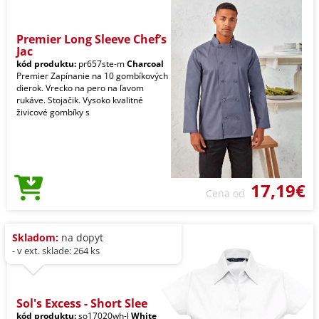
Premier Long Sleeve Chef’s
Jac
kód produktu:
pr657ste-m
Charcoal
Premier Zapínanie na 10 gombíkových
dierok. Vrecko na pero na ľavom
rukáve. Stojačik. Vysoko kvalitné
živicové gombíky s
17,19€
Cena od
Skladom:
na dopyt
- v ext. sklade: 264 ks
Sol's Excess - Short Slee
kód produktu:
so17020wh-l
White