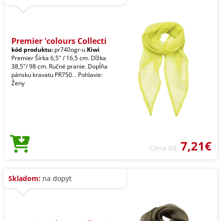
Premier 'colours Collecti
kód produktu:
pr740ogr-u
Kiwi
Premier Šírka 6,5" / 16,5 cm. Dĺžka
38,5"/ 98 cm. Ručné pranie. Dopĺňa
pánsku kravatu PR750. . Pohlavie:
Ženy
7,21€
Cena od
Skladom:
na dopyt