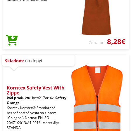
8,28€
Cena od
Skladom:
na dopyt
Korntex Safety Vest With
Zippe
kód produktu:
kxrx217or-4xl
Safety
Orange
Korntex Korntex® Štandardná
bezpečnostná vesta so zipsom
"Cologne". Norma: EN ISO
20471:2013/A1:2016. Materiály:
STANDA