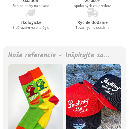
Skladom
20.000+
Reálne počty na sklade
spokojných zákazníkov
Ekologické
Rýchle dodanie
S dôrazom na ekológiu
Tovar rýchlo dodáme
Naše referencie – Inšpirujte sa…