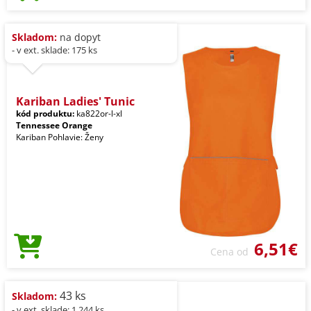
Skladom:
na dopyt
- v ext. sklade: 175 ks
Kariban Ladies' Tunic
kód produktu:
ka822or-l-xl
Tennessee Orange
Kariban Pohlavie: Ženy
6,51€
Cena od
43 ks
Skladom:
- v ext. sklade: 1.244 ks