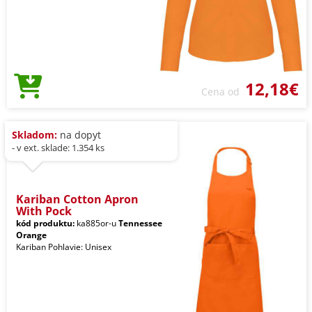
12,18€
Cena od
Skladom:
na dopyt
- v ext. sklade: 1.354 ks
Kariban Cotton Apron
With Pock
kód produktu:
ka885or-u
Tennessee
Orange
Kariban Pohlavie: Unisex