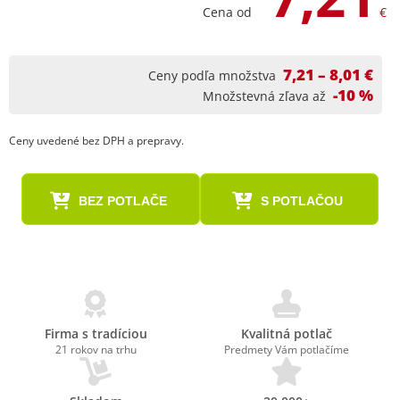
Cena od
€
7,21 – 8,01 €
Ceny podľa množstva
-10 %
Množstevná zľava až
Ceny uvedené bez DPH a prepravy.
BEZ POTLAČE
S POTLAČOU
Firma s tradíciou
Kvalitná potlač
21 rokov na trhu
Predmety Vám potlačíme