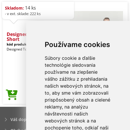
14 ks
Skladom:
- v ext. sklade: 222 ks
Designed To Work Unisex
Short
Používame cookies
kód produktu:
wk504wh-xl
White
Designed To Work Pohlavie: Unisex
Súbory cookie a ďalšie
technológie sledovania
používame na zlepšenie
vášho zážitku z prehliadania
našich webových stránok, na
to, aby sme vám zobrazovali
11,64€
Cena od
prispôsobený obsah a cielené
reklamy, na analýzu
návštevnosti našich
Váš dopyt
webových stránok a na
pochopenie toho, odkiaľ naši