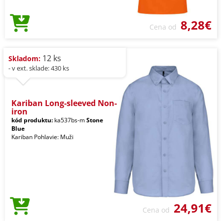
8,28€
Cena od
12 ks
Skladom:
- v ext. sklade: 430 ks
Kariban Long-sleeved Non-
iron
kód produktu:
ka537bs-m
Stone
Blue
Kariban Pohlavie: Muži
24,91€
Cena od