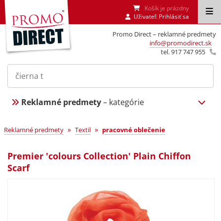
Košík je prázdny
Uživateľ:
Prihlásiť sa
Promo Direct – reklamné predmety
info@promodirect.sk
tel. 917 747 955
Reklamné predmety
– kategórie
»
»
Reklamné predmety
Textil
pracovné oblečenie
Premier 'colours Collection' Plain Chiffon
Scarf