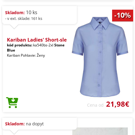
10 ks
Skladom:
- v ext. sklade: 161 ks
Kariban Ladies' Short-sle
kód produktu:
ka540bs-2xl
Stone
Blue
Kariban Pohlavie: Ženy
21,98€
Cena od
Skladom:
na dopyt