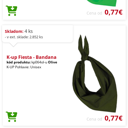
0,77€
Cena od
4 ks
Skladom:
- v ext. sklade: 2.852 ks
K-up Fiesta - Bandana
kód produktu:
kp064ol-u
Olive
K-UP Pohlavie: Unisex
0,77€
Cena od