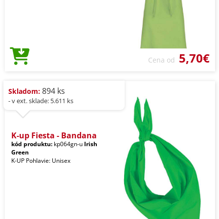
5,70€
Cena od
894 ks
Skladom:
- v ext. sklade: 5.611 ks
K-up Fiesta - Bandana
kód produktu:
kp064gn-u
Irish
Green
K-UP Pohlavie: Unisex