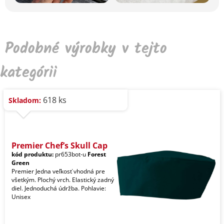
Podobné výrobky v tejto
kategórii
618 ks
Skladom:
Premier Chef’s Skull Cap
kód produktu:
pr653bot-u
Forest
Green
Premier Jedna veľkosť vhodná pre
všetkým. Plochý vrch. Elastický zadný
diel. Jednoduchá údržba. Pohlavie:
Unisex