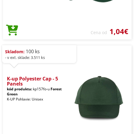
1,04€
Cena od
100 ks
Skladom:
- v ext. sklade: 3.511 ks
K-up Polyester Cap - 5
Panels
kód produktu:
kp157fo-u
Forest
Green
K-UP Pohlavie: Unisex