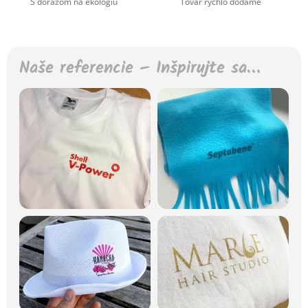
S dôrazom na ekológiu
Tovar rýchlo dodáme
Naše referencie – Inšpirujte sa…