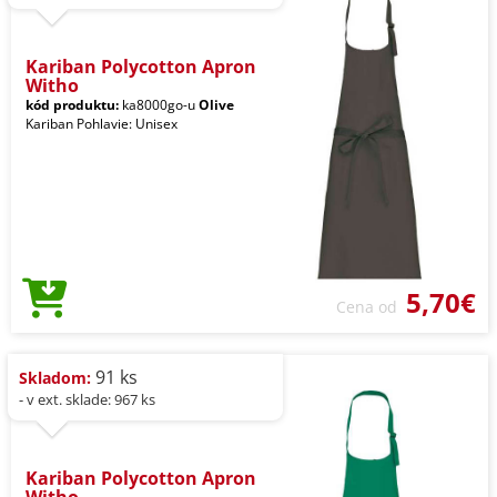
Kariban Polycotton Apron
Witho
kód produktu:
ka8000go-u
Olive
Kariban Pohlavie: Unisex
5,70€
Cena od
91 ks
Skladom:
- v ext. sklade: 967 ks
Kariban Polycotton Apron