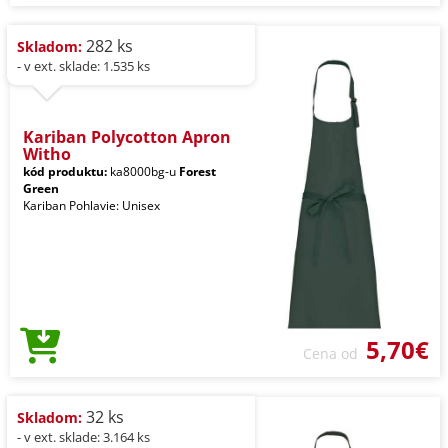
282 ks
Skladom:
- v ext. sklade: 1.535 ks
Kariban Polycotton Apron
Witho
kód produktu:
ka8000bg-u
Forest
Green
Kariban Pohlavie: Unisex
5,70€
Cena od
32 ks
Skladom:
- v ext. sklade: 3.164 ks