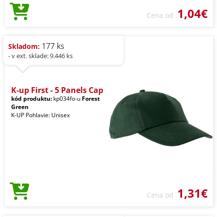
1,04€
Cena od
177 ks
Skladom:
- v ext. sklade: 9.446 ks
K-up First - 5 Panels Cap
kód produktu:
kp034fo-u
Forest
Green
K-UP Pohlavie: Unisex
1,31€
Cena od