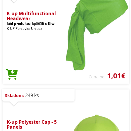
K-up Multifunctional
Headwear
kód produktu:
kp065li-u
Kiwi
K-UP Pohlavie: Unisex
1,01€
Cena od
249 ks
Skladom:
K-up Polyester Cap - 5
Panels