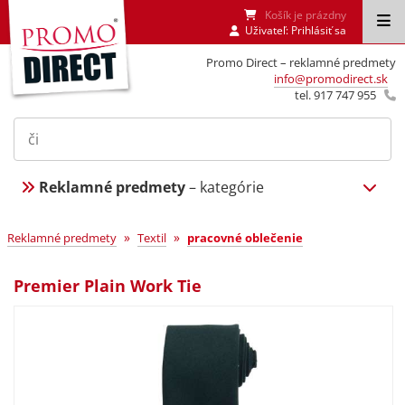
Košík je prázdny
Uživateľ:
Prihlásiť sa
Promo Direct – reklamné predmety
info@promodirect.sk
tel. 917 747 955
Reklamné predmety
– kategórie
»
»
Reklamné predmety
Textil
pracovné oblečenie
Premier Plain Work Tie