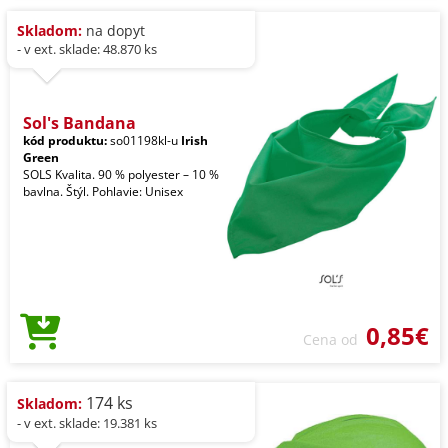
Skladom:
na dopyt
- v ext. sklade: 48.870 ks
Sol's Bandana
kód produktu:
so01198kl-u
Irish
Green
SOLS Kvalita. 90 % polyester – 10 %
bavlna. Štýl. Pohlavie: Unisex
0,85€
Cena od
174 ks
Skladom:
- v ext. sklade: 19.381 ks