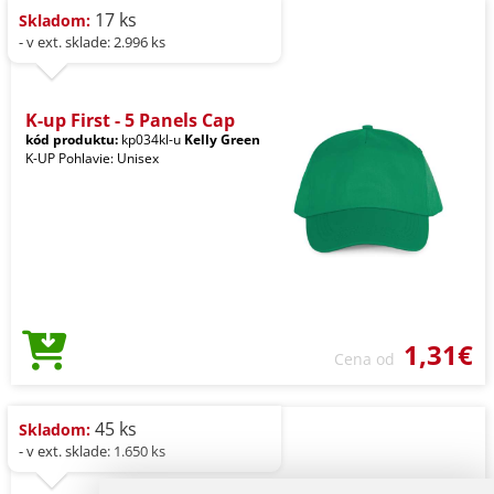
17 ks
Skladom:
- v ext. sklade: 2.996 ks
K-up First - 5 Panels Cap
kód produktu:
kp034kl-u
Kelly Green
K-UP Pohlavie: Unisex
1,31€
Cena od
45 ks
Skladom:
- v ext. sklade: 1.650 ks