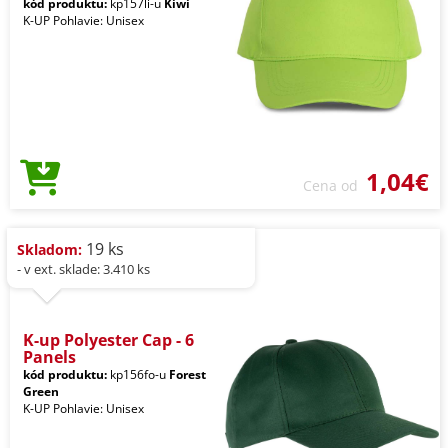
kód produktu:
kp157li-u
Kiwi
K-UP Pohlavie: Unisex
1,04€
Cena od
19 ks
Skladom:
- v ext. sklade: 3.410 ks
K-up Polyester Cap - 6
Panels
kód produktu:
kp156fo-u
Forest
Green
K-UP Pohlavie: Unisex