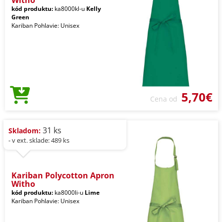
Witho
kód produktu:
ka8000kl-u
Kelly
Green
Kariban Pohlavie: Unisex
5,70€
Cena od
31 ks
Skladom:
- v ext. sklade: 489 ks
Kariban Polycotton Apron
Witho
kód produktu:
ka8000li-u
Lime
Kariban Pohlavie: Unisex