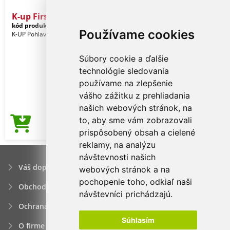
K-up First - 5 Panels Cap
kód produktu:
kp034li-u
Kiwi
Používame cookies
K-UP Pohlavie: Unisex
Súbory cookie a ďalšie
technológie sledovania
používame na zlepšenie
vášho zážitku z prehliadania
našich webových stránok, na
to, aby sme vám zobrazovali
1,31€
Cena od
prispôsobený obsah a cielené
reklamy, na analýzu
návštevnosti našich
Váš dopyt
webových stránok a na
pochopenie toho, odkiaľ naši
Obchodné podmienky
návštevníci prichádzajú.
Ochrana osobných údajov
Súhlasím
O firme