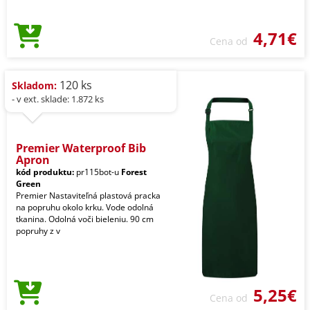
4,71€
Cena od
120 ks
Skladom:
- v ext. sklade: 1.872 ks
Premier Waterproof Bib
Apron
kód produktu:
pr115bot-u
Forest
Green
Premier Nastaviteľná plastová pracka
na popruhu okolo krku. Vode odolná
tkanina. Odolná voči bieleniu. 90 cm
popruhy z v
5,25€
Cena od