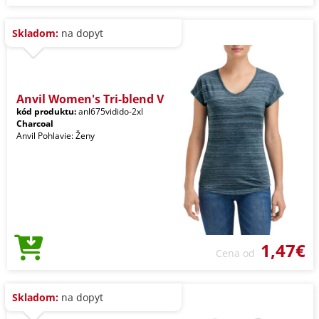
Skladom:
na dopyt
Anvil Women's Tri-blend V
kód produktu:
anl675vidido-2xl
Charcoal
Anvil Pohlavie: Ženy
1,47€
Cena od
Skladom:
na dopyt