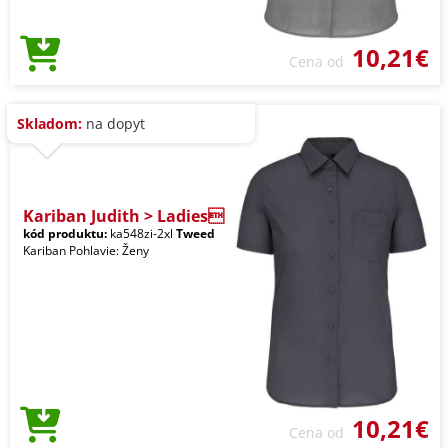
10,21€
Cena od
Skladom:
na dopyt
Kariban Judith > Ladies
kód produktu:
ka548zi-2xl
Tweed
Kariban Pohlavie: Ženy
10,21€
Cena od