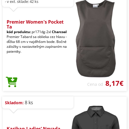
- v ext. sklade: 42 ks
Premier Women's Pocket
Ta
kód produktu:
pr171dg-2xl
Charcoal
Premier Tabard sa oblieka cez hlavu -
dĺžka 68 cm v najdlhšom bode. Bočné
záložky s nastaviteľným zapínaním na
patentky.
8,17€
Cena od
8 ks
Skladom:
Kariban Ladies’ Nevada