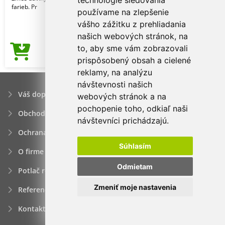
technológie sledovania
farieb. Pr
používame na zlepšenie
vášho zážitku z prehliadania
našich webových stránok, na
to, aby sme vám zobrazovali
2,66€
Cena od
prispôsobený obsah a cielené
reklamy, na analýzu
návštevnosti našich
Váš dopyt
webových stránok a na
pochopenie toho, odkiaľ naši
Obchodné podmienky
návštevníci prichádzajú.
Ochrana osobných údajov
Súhlasím
O firme
Odmietam
Potlač reklamných predmetov
Zmeniť moje nastavenia
Referencie
Kontakt