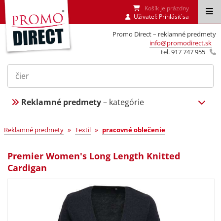
Košík je prázdny
Uživateľ:
Prihlásiť sa
Promo Direct – reklamné predmety
info@promodirect.sk
tel. 917 747 955
Reklamné predmety
– kategórie
»
»
Reklamné predmety
Textil
pracovné oblečenie
Premier Women's Long Length Knitted
Cardigan