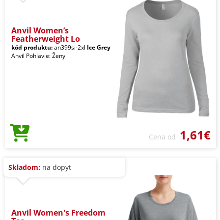
Anvil Women’s
Featherweight Lo
kód produktu:
an399si-2xl
Ice Grey
Anvil Pohlavie: Ženy
1,61€
Cena od
Skladom:
na dopyt
Anvil Women's Freedom