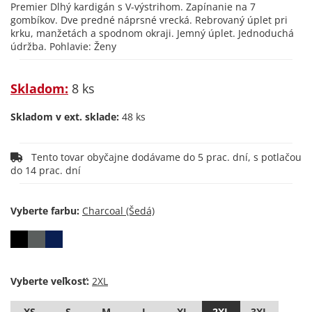
Premier Dlhý kardigán s V-výstrihom. Zapínanie na 7
gombíkov. Dve predné náprsné vrecká. Rebrovaný úplet pri
krku, manžetách a spodnom okraji. Jemný úplet. Jednoduchá
údržba. Pohlavie: Ženy
Skladom:
8 ks
Skladom v ext. sklade:
48 ks
Tento tovar obyčajne dodávame do 5 prac. dní, s potlačou
do 14 prac. dní
Vyberte farbu:
Vyberte veľkosť:
XS
S
M
L
XL
2XL
3XL