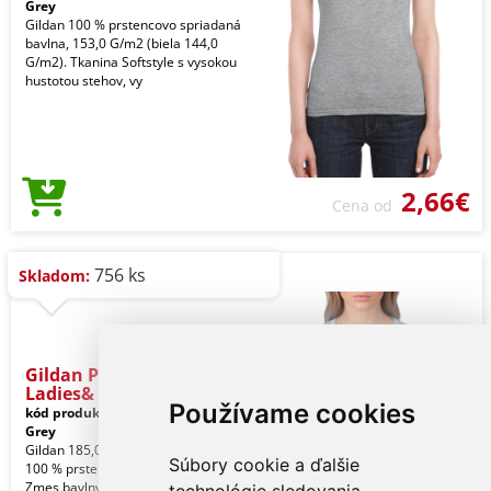
Grey
Gildan 100 % prstencovo spriadaná
bavlna, 153,0 G/m2 (biela 144,0
G/m2). Tkanina Softstyle s vysokou
hustotou stehov, vy
2,66€
Cena od
756 ks
Skladom:
Gildan Premium Cotton®
Ladies&
Používame cookies
kód produktu:
giL4100sp-2xl
Sport
Grey
Gildan 185,0 G/m2 (biela 180,0 G/m2).
Súbory cookie a ďalšie
100 % prstencovo spriadaná bavlna.
Zmes bavlny a polyesteru pre viacero