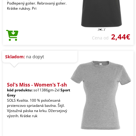
Podlepený golier. Rebrovaný golier.
Krátke rukávy. Pri
2,44€
Cena od
Skladom:
na dopyt
Sol's Miss - Women’s T-sh
kód produktu:
so11386gm-2xl
Sport
Grey
SOLS Kvalita. 100 % poločesaná
prstencovo spriadaná bavlna. Štýl.
Výstužná páska na krku. Džersejový
výstrih. Krátke ruk