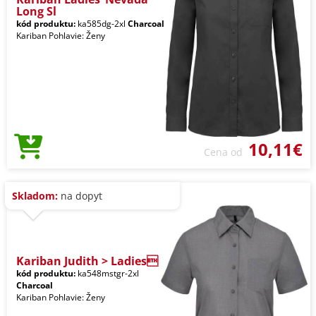
Long Sl
kód produktu:
ka585dg-2xl
Charcoal
Kariban Pohlavie: Ženy
10,11€
Cena od
Skladom:
na dopyt
Kariban Judith > Ladies
kód produktu:
ka548mstgr-2xl
Charcoal
Kariban Pohlavie: Ženy