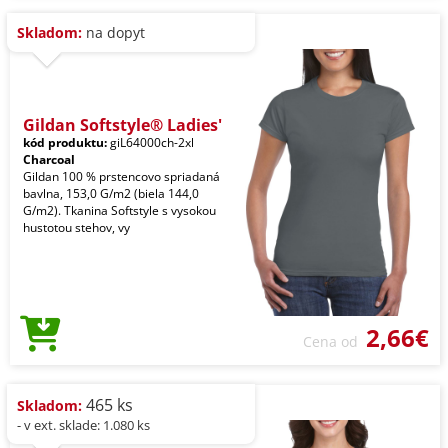
Skladom:
na dopyt
Gildan Softstyle® Ladies'
kód produktu:
giL64000ch-2xl
Charcoal
Gildan 100 % prstencovo spriadaná
bavlna, 153,0 G/m2 (biela 144,0
G/m2). Tkanina Softstyle s vysokou
hustotou stehov, vy
2,66€
Cena od
465 ks
Skladom:
- v ext. sklade: 1.080 ks