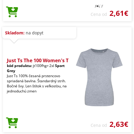
2,61€
Cena od
Skladom:
na dopyt
Just Ts The 100 Women's T
kód produktu:
jt100fhgr-2xl
Sport
Grey
Just Ts 100% česaná prstencovo
spriadaná bavlna. Štandardný strih.
Bočné švy. Len štítok s veľkosťou, na
jednoduchú zmen
2,63€
Cena od