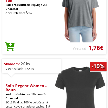
Tee
kód produktu:
anl36pvhgp-2xl
Charcoal
Anvil Pohlavie: Ženy
1,76€
Cena od
26 ks
Skladom:
- v ext. sklade: 152 ks
Sol's Regent Women -
Roun
kód produktu:
so01825mg-2xl
Charcoal
SOLS Kvalita. 100 % poločesaná
prstencovo spriadaná bavlna. Štýl.