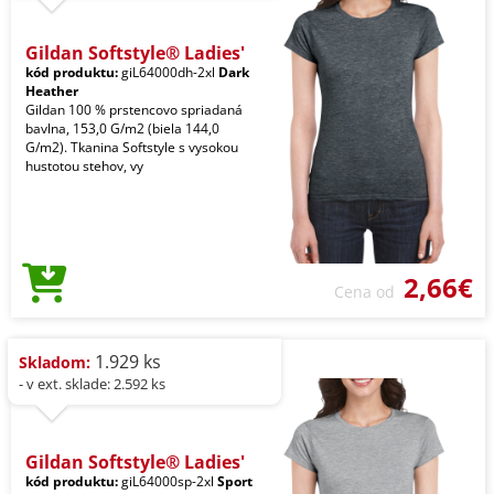
Gildan Softstyle® Ladies'
kód produktu:
giL64000dh-2xl
Dark
Heather
Gildan 100 % prstencovo spriadaná
bavlna, 153,0 G/m2 (biela 144,0
G/m2). Tkanina Softstyle s vysokou
hustotou stehov, vy
2,66€
Cena od
1.929 ks
Skladom:
- v ext. sklade: 2.592 ks
Gildan Softstyle® Ladies'
kód produktu:
giL64000sp-2xl
Sport