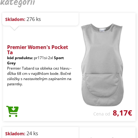
kategórii
276 ks
Skladom:
Premier Women's Pocket
Ta
kód produktu:
pr171si-2xl
Sport
Grey
Premier Tabard sa oblieka cez hlavu -
dĺžka 68 cm v najdlhšom bode. Bočné
záložky s nastaviteľným zapínaním na
patentky.
8,17€
Cena od
24 ks
Skladom: