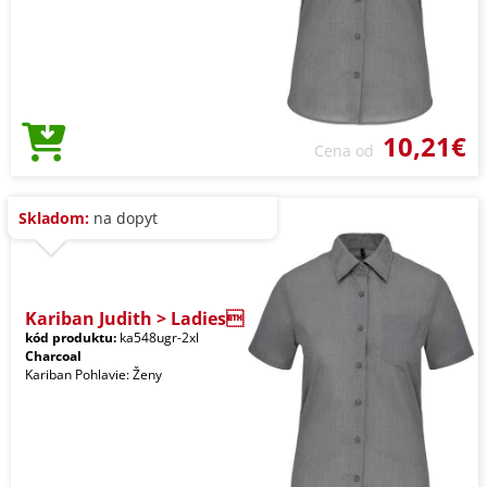
10,21€
Cena od
Skladom:
na dopyt
Kariban Judith > Ladies
kód produktu:
ka548ugr-2xl
Charcoal
Kariban Pohlavie: Ženy