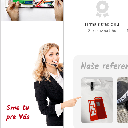
Firma s tradíciou
21 rokov na trhu
Naše refere
Sme tu
pre Vás