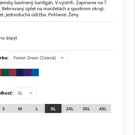
ámsky bavlnený kardigán. V-výstrih. Zapínanie na 7
 Rebrovaný úplet na manžetách a spodnom okraji.
et. Jednoduchá údržba. Pohlavie: Ženy
na dopyt
rbu:
ľkosť:
S
M
L
XL
2XL
3XL
4XL