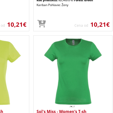
kód produktu:
ka548fo-xl
Forest Green
Kariban Pohlavie: Ženy
10,21€
10,21€
a od
Cena od
sh
Sol's Miss - Women’s T-sh