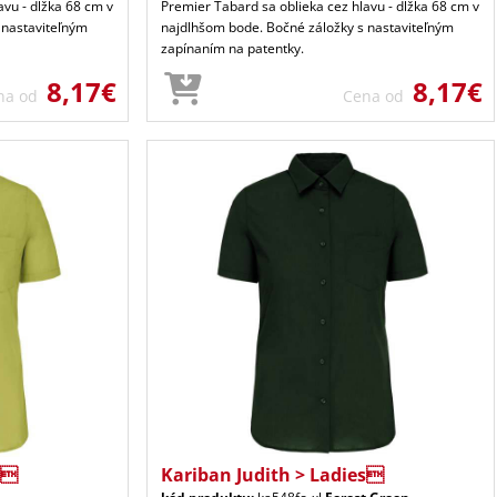
avu - dĺžka 68 cm v
Premier Tabard sa oblieka cez hlavu - dĺžka 68 cm v
 nastaviteľným
najdlhšom bode. Bočné záložky s nastaviteľným
zapínaním na patentky.
8,17€
8,17€
na od
Cena od
s
Kariban Judith > Ladies