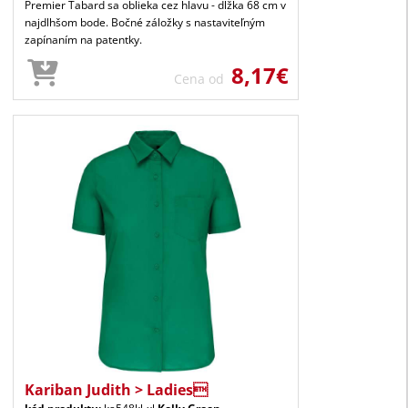
Premier Tabard sa oblieka cez hlavu - dĺžka 68 cm v
najdlhšom bode. Bočné záložky s nastaviteľným
zapínaním na patentky.
8,17€
Cena od
Kariban Judith > Ladies