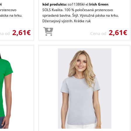
i
kód produktu:
so11386kl-xl
Irish Green
prstencovo
SOLS Kvalita. 100 % poločesaná prstencovo
páska na krku.
spriadaná bavlna. Štýl. Výstužná páska na krku.
Džersejový výstrih. Krátke ruk
2,61€
2,61€
na od
Cena od