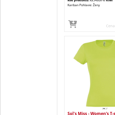
kód produktu:
ka548bli-xl
Kiwi
Kariban Pohlavie: Ženy
Cen
Sol's Miss - Women’s T-