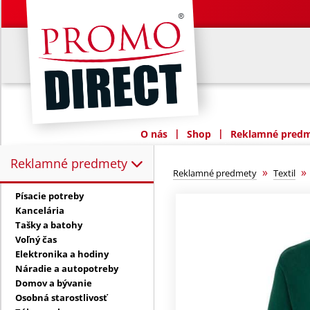
|
|
O nás
Shop
Reklamné predme
Reklamné predmety
Reklamné predmety:
»
Reklamné predmety
Textil
Písacie potreby
Kancelária
Tašky a batohy
Voľný čas
Elektronika a hodiny
Náradie a autopotreby
Domov a bývanie
Osobná starostlivosť