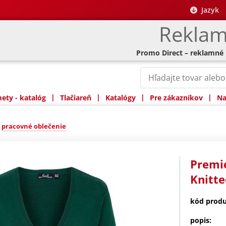
Jazyk
Reklam
Promo Direct – reklamné
|
|
|
|
ty - katalóg
Tlačiareň
Katalógy
Pre zákazníkov
Na
»
pracovné oblečenie
Premi
Knitte
kód produ
popis: