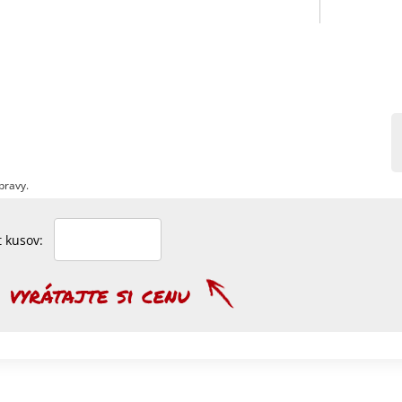
pravy.
et kusov: