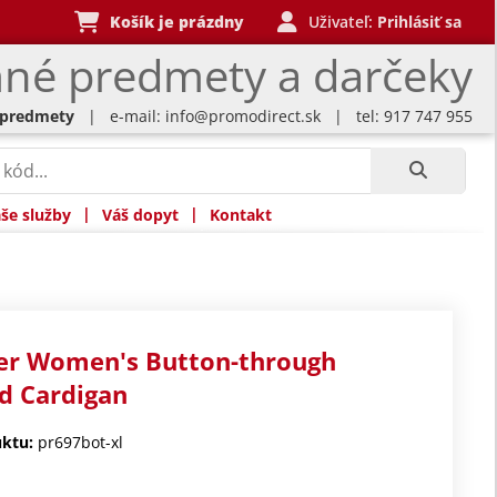
Košík je prázdny
Uživateľ:
Prihlásiť sa
né predmety a darčeky
 predmety
| e-mail:
info@promodirect.sk
| tel: 917 747 955
|
|
še služby
Váš dopyt
Kontakt
er Women's Button-through
d Cardigan
ktu:
pr697bot-xl