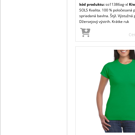
kód produktu:
so11386ag-xl
Kiw
SOLS Kvalita. 100 % poločesaná 
spriadaná bavlna. Štýl. Výstužná 
Džersejový výstrih. Krátke ruk
Ce