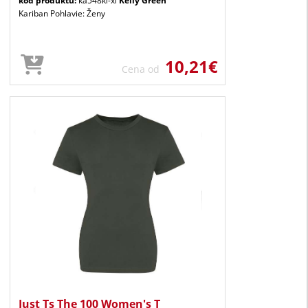
kód produktu:
ka548kl-xl
Kelly Green
Kariban Pohlavie: Ženy
10,21€
Cena od
Just Ts The 100 Women's T