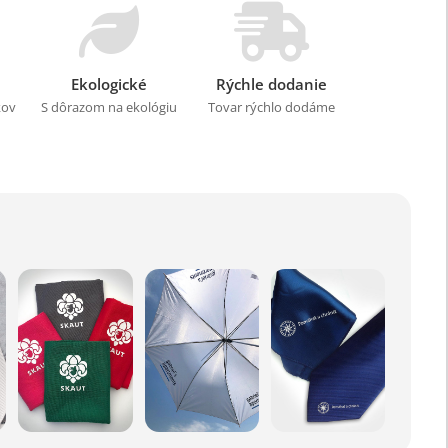
Ekologické
Rýchle dodanie
kov
S dôrazom na ekológiu
Tovar rýchlo dodáme