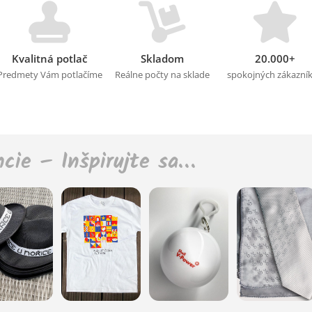
Kvalitná potlač
Skladom
20.000+
Predmety Vám potlačíme
Reálne počty na sklade
spokojných zákazní
ncie – Inšpirujte sa…