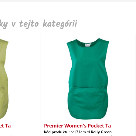
y v tejto kategórii
et Ta
Premier Women's Pocket Ta
kód produktu:
pr171em-xl
Kelly Green