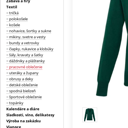
Zábava a hry
Textil
− tričká
− polokošele
− košele
− nohavice, šortky a sukne
− mikiny, svetre a vesty
− bundy a vetrovky
− čiapky, rukavice a klobúky
− šály, kravaty a šatky
− dáždniky a pláštenky
− pracovné oblečenie
− uteráky a župany
− obrusy a deky
− detské oblečenie
− spodná bielizeň
− športové oblečenie
− topánky
Kalendáre a diáre
Sladkosti, víno, delikatesy
Výroba na zakázku
Vianoce