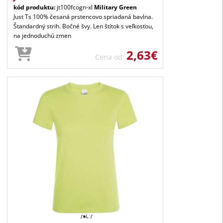
kód produktu:
jt100fcogn-xl
Military Green
Just Ts 100% česaná prstencovo spriadaná bavlna.
Štandardný strih. Bočné švy. Len štítok s veľkosťou,
na jednoduchú zmen
2,63€
Cena od