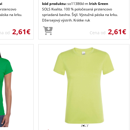
wi
kód produktu:
so11386kl-m
Irish Green
prstencovo
SOLS Kvalita. 100 % poločesaná prstencovo
páska na krku.
spriadaná bavlna. Štýl. Výstužná páska na krku.
Džersejový výstrih. Krátke ruk
2,61€
2,61€
na od
Cena od