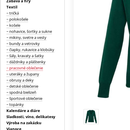
Zábava a hry
Textil
− tričká
− polokošele
− košele
− nohavice, šortky a sukne
− mikiny, svetre a vesty
− bundy a vetrovky
− čiapky, rukavice a klobúky
− šály, kravaty a šatky
− dáždniky a pláštenky
− pracovné oblečenie
− uteráky a župany
− obrusy a deky
− detské oblečenie
− spodná bielizeň
− športové oblečenie
− topánky
Kalendáre a diáre
Sladkosti, víno, delikatesy
Výroba na zakázku
Vianoce