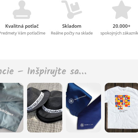
Kvalitná potlač
Skladom
20.000+
Predmety Vám potlačíme
Reálne počty na sklade
spokojných zákazní
ncie – Inšpirujte sa…