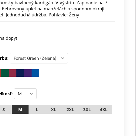
ámsky bavlnený kardigán. V-výstrih. Zapínanie na 7
 Rebrovaný úplet na manžetách a spodnom okraji.
et. Jednoduchá údržba. Pohlavie: Ženy
na dopyt
rbu:
ľkosť:
S
M
L
XL
2XL
3XL
4XL