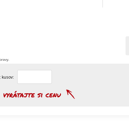
pravy.
et kusov: