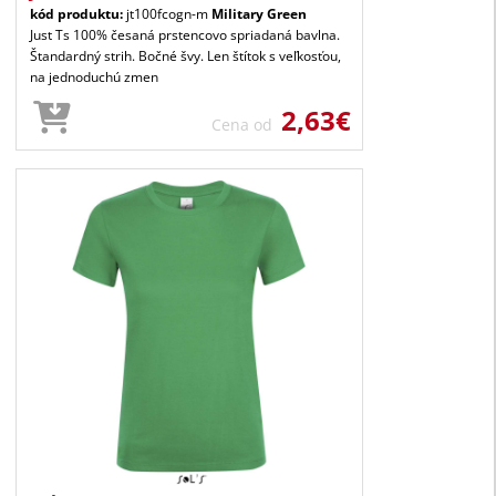
kód produktu:
jt100fcogn-m
Military Green
Just Ts 100% česaná prstencovo spriadaná bavlna.
Štandardný strih. Bočné švy. Len štítok s veľkosťou,
na jednoduchú zmen
2,63€
Cena od