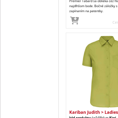
Premier Tabard sa oblieka cez hl
najdlhšom bode. Bočné záložky s
zapínaním na patentky.
Ce
Kariban Judith > Ladie
kód produktu:
ka548bli-m
Kiwi