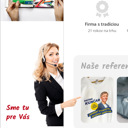
Firma s tradíciou
21 rokov na trhu
Naše refere
Sme tu
pre Vás