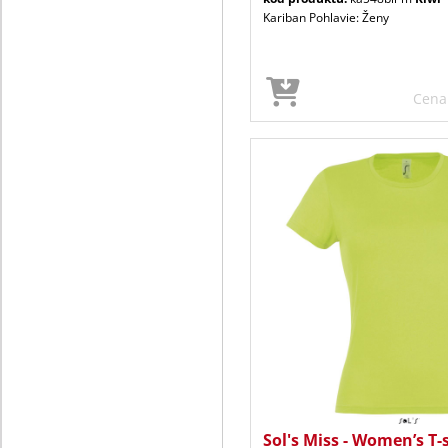
Kariban Pohlavie: Ženy
Cen
Sol's Miss - Women’s T-