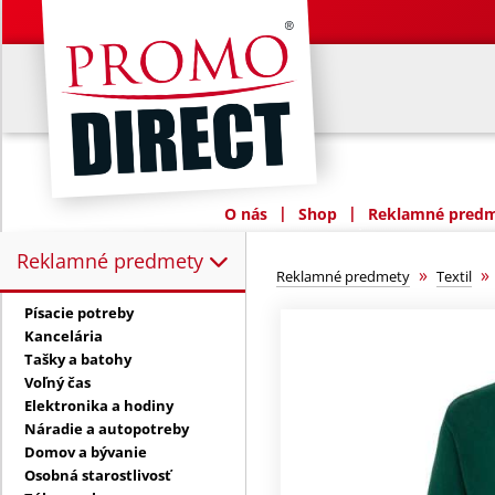
|
|
O nás
Shop
Reklamné predme
Reklamné predmety
Reklamné predmety:
»
Reklamné predmety
Textil
Písacie potreby
Kancelária
Tašky a batohy
Voľný čas
Elektronika a hodiny
Náradie a autopotreby
Domov a bývanie
Osobná starostlivosť