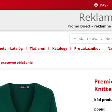
Jazyk
Reklam
Promo Direct – reklamné
|
|
|
|
ty - katalóg
Tlačiareň
Katalógy
Pre zákazníkov
Na
»
pracovné oblečenie
Premi
Knitte
kód produ
popis: