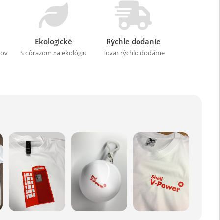
Ekologické
Rýchle dodanie
kov
S dôrazom na ekológiu
Tovar rýchlo dodáme