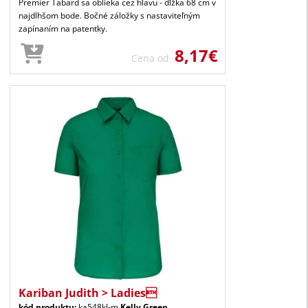
Premier Tabard sa oblieka cez hlavu - dĺžka 68 cm v
najdlhšom bode. Bočné záložky s nastaviteľným
zapínaním na patentky.
8,17€
Cena od
Kariban Judith > Ladies
kód produktu:
ka548kl-m
Kelly Green