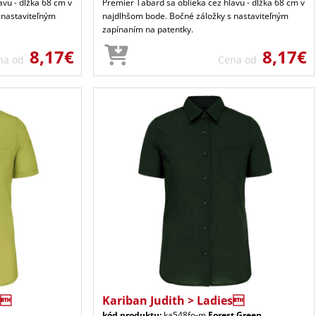
avu - dĺžka 68 cm v
Premier Tabard sa oblieka cez hlavu - dĺžka 68 cm v
 nastaviteľným
najdlhšom bode. Bočné záložky s nastaviteľným
zapínaním na patentky.
8,17€
8,17€
na od
Cena od
s
Kariban Judith > Ladies
kód produktu:
ka548fo-m
Forest Green