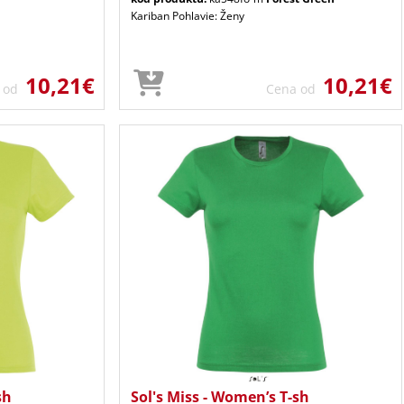
Kariban Pohlavie: Ženy
10,21€
10,21€
a od
Cena od
sh
Sol's Miss - Women’s T-sh