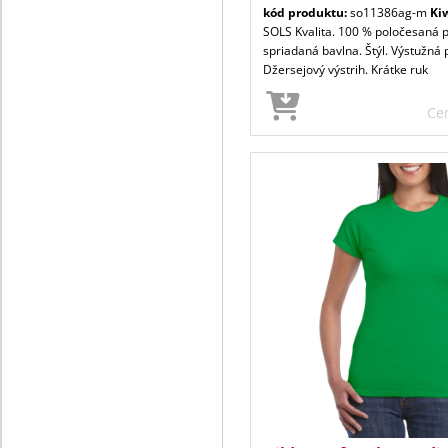
kód produktu:
so11386ag-m
Ki
SOLS Kvalita. 100 % poločesaná 
spriadaná bavlna. Štýl. Výstužná 
Džersejový výstrih. Krátke ruk
Ce