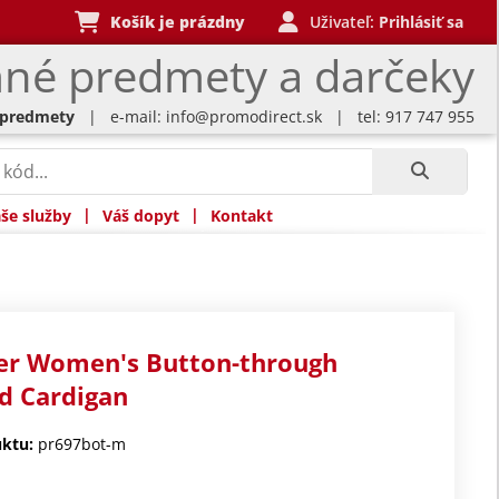
Košík je prázdny
Uživateľ:
Prihlásiť sa
né predmety a darčeky
 predmety
| e-mail:
info@promodirect.sk
| tel: 917 747 955
|
|
še služby
Váš dopyt
Kontakt
er Women's Button-through
d Cardigan
ktu:
pr697bot-m