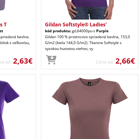
s T
Gildan Softstyle® Ladies'
et
kód produktu:
giL64000pu-s
Purple
spriadaná bavlna.
Gildan 100 % prstencovo spriadaná bavlna, 153,0
títok s veľkosťou,
G/m2 (biela 144,0 G/m2). Tkanina Softstyle s
vysokou hustotou stehov, vy
2,63€
2,66€
na od
Cena od