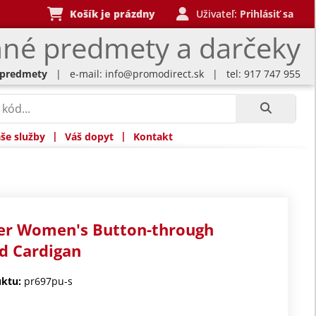
Košík je prázdny
Uživateľ:
Prihlásiť sa
né predmety a darčeky
 predmety
| e-mail:
info@promodirect.sk
| tel: 917 747 955
|
|
še služby
Váš dopyt
Kontakt
er Women's Button-through
d Cardigan
ktu:
pr697pu-s