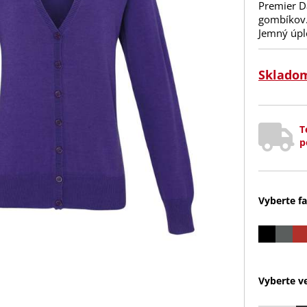
Premier D
gombíkov.
Jemný úpl
Sklado
T
p
Vyberte fa
Vyberte ve