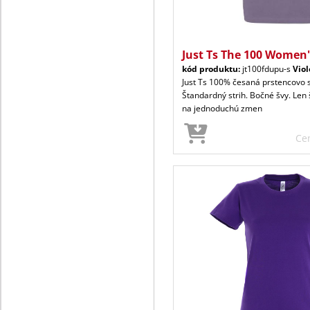
Just Ts The 100 Women'
kód produktu:
jt100fdupu-s
Viol
Just Ts 100% česaná prstencovo 
Štandardný strih. Bočné švy. Len š
na jednoduchú zmen
Ce