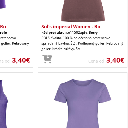
 Ro
Sol's imperial Women - Ro
rple
kód produktu:
so11502api-s
Berry
prstencovo
SOLS Kvalita. 100 % poločesaná prstencovo
ý golier. Rebrovaný
spriadaná bavlna. Štýl. Podlepený golier. Rebrovaný
golier. Krátke rukávy. Str
3,40€
3,40€
na od
Cena od