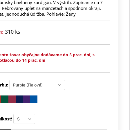
ámsky bavlnený kardigán. V-výstrih. Zapínanie na 7
 Rebrovaný úplet na manžetách a spodnom okraji.
et. Jednoduchá údržba. Pohlavie: Ženy
m:
310 ks
ento tovar obyčajne dodávame do 5 prac. dní, s
otlačou do 14 prac. dní
rbu:
ľkosť: