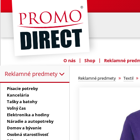
|
|
O nás
Shop
Reklamné predme
Reklamné predmety
Reklamné predmety:
»
Reklamné predmety
Textil
Písacie potreby
Kancelária
Tašky a batohy
Voľný čas
Elektronika a hodiny
Náradie a autopotreby
Domov a bývanie
Osobná starostlivosť