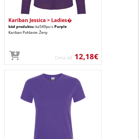
Kariban Jessica > Ladies�
kód produktu:
ka549pu-s
Purple
Kariban Pohlavie: Ženy
12,18€
Cena od