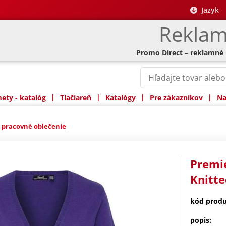
Jazyk
Reklam
Promo Direct – reklamné
|
|
|
|
ty - katalóg
Tlačiareň
Katalógy
Pre zákazníkov
Na
»
pracovné oblečenie
Premi
Knitte
kód produ
popis: