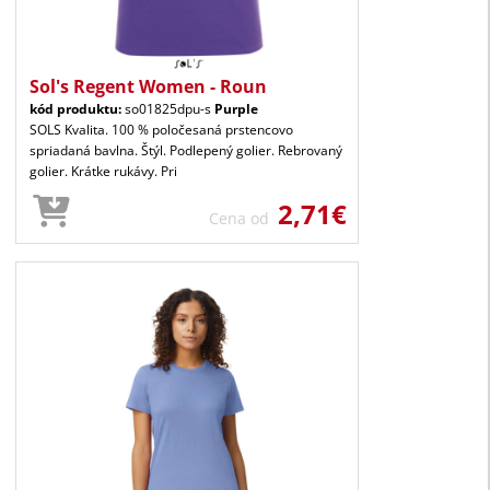
Sol's Regent Women - Roun
kód produktu:
so01825dpu-s
Purple
SOLS Kvalita. 100 % poločesaná prstencovo
spriadaná bavlna. Štýl. Podlepený golier. Rebrovaný
golier. Krátke rukávy. Pri
2,71€
Cena od