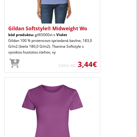
Gildan Softstyle® Midweight Wo
kód produktu:
gil65000vi-s
Violet
Gildan 100 % prstencovo spriadaná bavlna, 183,0
G/m2 (biela 180,0 G/m2). Tkanina Softstyle s
vysokou hustotou stehov, vy
3,44€
Cena od