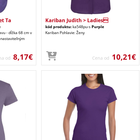
et Ta
Kariban Judith > Ladies
e
kód produktu:
ka548pu-s
Purple
avu - dĺžka 68 cm v
Kariban Pohlavie: Ženy
 nastaviteľným
8,17€
10,21€
na od
Cena od