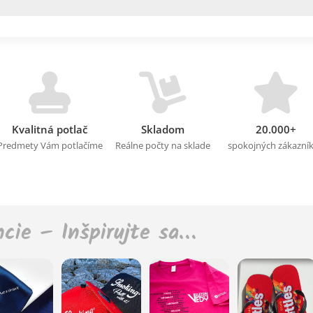
Kvalitná potlač
Skladom
20.000+
Predmety Vám potlačíme
Reálne počty na sklade
spokojných zákazní
ncie – Inšpirujte sa…