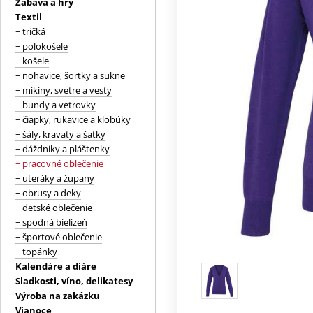
Zábava a hry
Textil
− tričká
− polokošele
− košele
− nohavice, šortky a sukne
− mikiny, svetre a vesty
− bundy a vetrovky
− čiapky, rukavice a klobúky
− šály, kravaty a šatky
− dáždniky a pláštenky
− pracovné oblečenie
− uteráky a župany
− obrusy a deky
− detské oblečenie
− spodná bielizeň
− športové oblečenie
− topánky
Kalendáre a diáre
Sladkosti, víno, delikatesy
Výroba na zakázku
Vianoce