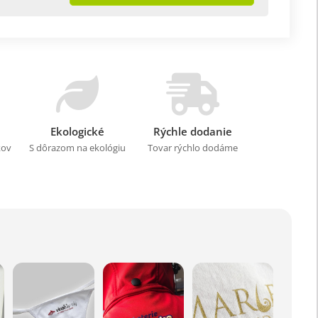
Ekologické
Rýchle dodanie
kov
S dôrazom na ekológiu
Tovar rýchlo dodáme