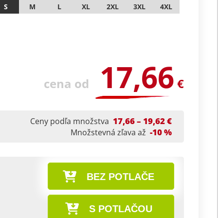
S
M
L
XL
2XL
3XL
4XL
17,66
cena od
€
17,66 – 19,62 €
Ceny podľa množstva
-10 %
Množstevná zľava až
BEZ POTLAČE
S POTLAČOU