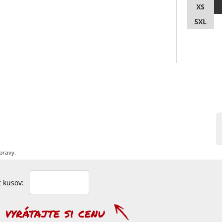
XS
5XL
pravy.
et kusov: