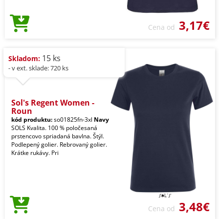
3,17€
Cena od
15 ks
Skladom:
- v ext. sklade: 720 ks
Sol's Regent Women -
Roun
kód produktu:
so01825fn-3xl
Navy
SOLS Kvalita. 100 % poločesaná
prstencovo spriadaná bavlna. Štýl.
Podlepený golier. Rebrovaný golier.
Krátke rukávy. Pri
3,48€
Cena od