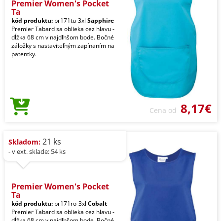
Premier Women's Pocket
Ta
kód produktu:
pr171tu-3xl
Sapphire
Premier Tabard sa oblieka cez hlavu -
dĺžka 68 cm v najdlhšom bode. Bočné
záložky s nastaviteľným zapínaním na
patentky.
8,17€
Cena od
21 ks
Skladom:
- v ext. sklade: 54 ks
Premier Women's Pocket
Ta
kód produktu:
pr171ro-3xl
Cobalt
Premier Tabard sa oblieka cez hlavu -
dĺžka 68 cm v najdlhšom bode. Bočné