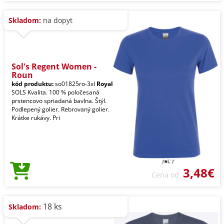
Skladom:
na dopyt
Sol's Regent Women -
Roun
kód produktu:
so01825ro-3xl
Royal
SOLS Kvalita. 100 % poločesaná
prstencovo spriadaná bavlna. Štýl.
Podlepený golier. Rebrovaný golier.
Krátke rukávy. Pri
3,48€
Cena od
18 ks
Skladom: