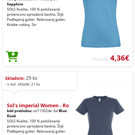
Sapphire
SOLS Kvalita. 100 % poločesaná
prstencovo spriadaná bavlna. Štýl.
Podlepený golier. Rebrovaný golier.
Krátke rukávy. Str
4,36€
Cena od
29 ks
Skladom:
- v ext. sklade: 21 ks
Sol's imperial Women - Ro
kód produktu:
so11502de-3xl
Blue
Dusk
SOLS Kvalita. 100 % poločesaná
prstencovo spriadaná bavlna. Štýl.
Podlepený golier. Rebrovaný golier.