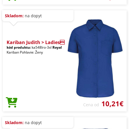
Skladom:
na dopyt
Kariban Judith > Ladies
kód produktu:
ka548lro-3xl
Royal
Kariban Pohlavie: Ženy
10,21€
Cena od
Skladom:
na dopyt