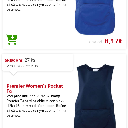
záložky s nastaviteľným zapínaním na
patentky.
8,17€
Cena od
27 ks
Skladom:
- v ext. sklade: 96 ks
Premier Women's Pocket
Ta
kód produktu:
pr171nv-3xl
Navy
Premier Tabard sa oblieka cez hlavu -
dĺžka 68 cm v najdlhšom bode. Bočné
záložky s nastaviteľným zapínaním na
patentky.