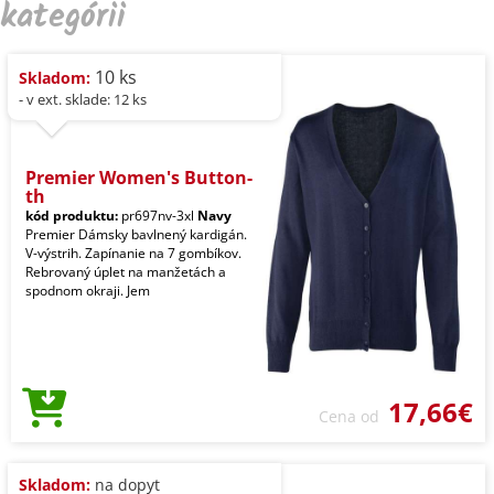
kategórii
10 ks
Skladom:
- v ext. sklade: 12 ks
Premier Women's Button-
th
kód produktu:
pr697nv-3xl
Navy
Premier Dámsky bavlnený kardigán.
V-výstrih. Zapínanie na 7 gombíkov.
Rebrovaný úplet na manžetách a
spodnom okraji. Jem
17,66€
Cena od
Skladom:
na dopyt