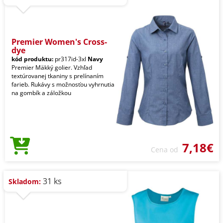
Premier Women's Cross-
dye
kód produktu:
pr317id-3xl
Navy
Premier Mäkký golier. Vzhľad
textúrovanej tkaniny s prelínaním
farieb. Rukávy s možnosťou vyhrnutia
na gombík a záložkou
7,18€
Cena od
31 ks
Skladom: