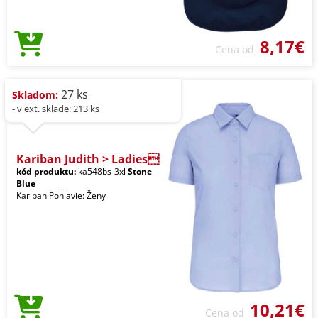
8,17€
Cena od
27 ks
Skladom:
- v ext. sklade: 213 ks
Kariban Judith > Ladies
kód produktu:
ka548bs-3xl
Stone
Blue
Kariban Pohlavie: Ženy
10,21€
Cena od