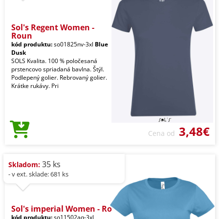
Sol's Regent Women -
Roun
kód produktu:
so01825nv-3xl
Blue
Dusk
SOLS Kvalita. 100 % poločesaná
prstencovo spriadaná bavlna. Štýl.
Podlepený golier. Rebrovaný golier.
Krátke rukávy. Pri
3,48€
Cena od
35 ks
Skladom:
- v ext. sklade: 681 ks
Sol's imperial Women - Ro
kód produktu:
so11502aq-3xl