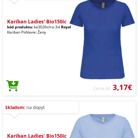
Kariban Ladies' Bio150ic
kód produktu:
ka3026iclro-3xl
Royal
Kariban Pohlavie: Ženy
3,17€
Cena od
Skladom:
na dopyt
Kariban Ladies' Bio150ic