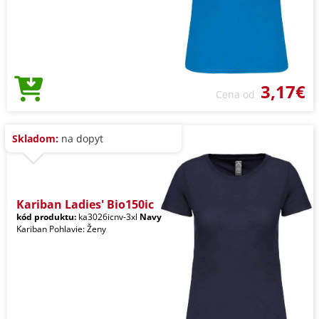
3,17€
Cena od
Skladom:
na dopyt
Kariban Ladies' Bio150ic
kód produktu:
ka3026icnv-3xl
Navy
Kariban Pohlavie: Ženy