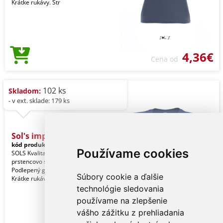
Krátke rukávy. Str
4,36€
Cena od
102 ks
Skladom:
- v ext. sklade: 179 ks
Sol's imperial Women - Ro
kód produktu:
so11502fn-3xl
Navy
Používame cookies
SOLS Kvalita. 100 % poločesaná
prstencovo spriadaná bavlna. Štýl.
Podlepený golier. Rebrovaný golier.
Súbory cookie a ďalšie
Krátke rukávy. Str
technológie sledovania
používame na zlepšenie
vášho zážitku z prehliadania