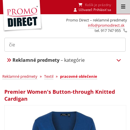
Košík je prázdny
Uživateľ:
Prihlásiť sa
Promo Direct – reklamné predmety
info@promodirect.sk
tel. 917 747 955
Reklamné predmety
– kategórie
»
»
Reklamné predmety
Textil
pracovné oblečenie
Premier Women's Button-through Knitted
Cardigan