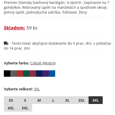
Premier Dámsky bavlnený kardigán. V-výstrih. Zapínanie na 7
gombíkov. Rebrovaný úplet na manžetách a spodnom okraji.
Jemný úplet. Jednoduchá údržba. Pohlavie: Ženy
Skladom:
59 ks
Tento tovar obyčajne dodávame do 5 prac. dní, s potlačou
do 14 prac. dní
Vyberte farbu:
Vyberte veľkosť:
XS
S
M
L
XL
2XL
3XL
4XL
5XL