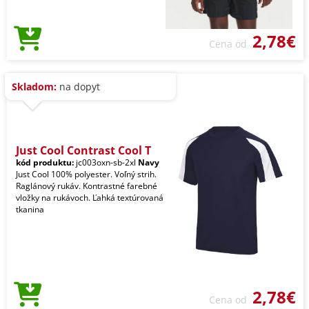
2,78€
Cena od
Skladom:
na dopyt
Just Cool Contrast Cool T
kód produktu:
jc003oxn-sb-2xl
Navy
Just Cool 100% polyester. Voľný strih.
Raglánový rukáv. Kontrastné farebné
vložky na rukávoch. Ľahká textúrovaná
tkanina
2,78€
Cena od