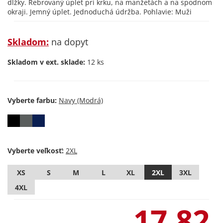
dĺžky. Rebrovaný úplet pri krku, na manžetách a na spodnom
okraji. Jemný úplet. Jednoduchá údržba. Pohlavie: Muži
Skladom:
na dopyt
Skladom v ext. sklade:
12 ks
Vyberte farbu:
Vyberte veľkosť:
XS
S
M
L
XL
2XL
3XL
4XL
17,82