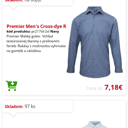
Premier Men's Cross-dye R
kód produktu:
pr217id-2xl
Navy
Premier Mäkký golier. Vzhľad
textúrovanej tkaniny s prelínaním
farieb. Rukávy s možnosťou vyhrnutia
na gombík a záložkou
7,18€
Cena od
97 ks
Skladom: