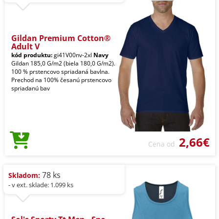
Gildan Premium Cotton®
Adult V
kód produktu:
gi41V00nv-2xl
Navy
Gildan 185,0 G/m2 (biela 180,0 G/m2).
100 % prstencovo spriadaná bavlna.
Prechod na 100% česanú prstencovo
spriadanú bav
2,66€
Cena od
78 ks
Skladom:
- v ext. sklade: 1.099 ks