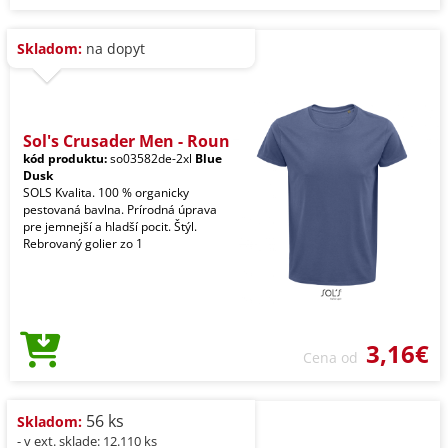
Skladom:
na dopyt
Sol's Crusader Men - Roun
kód produktu:
so03582de-2xl
Blue
Dusk
SOLS Kvalita. 100 % organicky
pestovaná bavlna. Prírodná úprava
pre jemnejší a hladší pocit. Štýl.
Rebrovaný golier zo 1
3,16€
Cena od
56 ks
Skladom:
- v ext. sklade: 12.110 ks