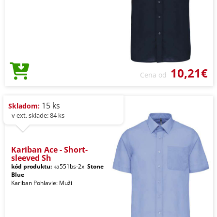
10,21€
Cena od
15 ks
Skladom:
- v ext. sklade: 84 ks
Kariban Ace - Short-
sleeved Sh
kód produktu:
ka551bs-2xl
Stone
Blue
Kariban Pohlavie: Muži