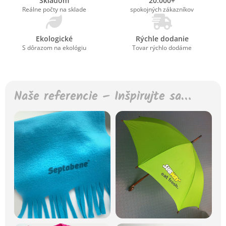
Skladom
20.000+
Reálne počty na sklade
spokojných zákazníkov
Ekologické
Rýchle dodanie
S dôrazom na ekológiu
Tovar rýchlo dodáme
Naše referencie – Inšpirujte sa…