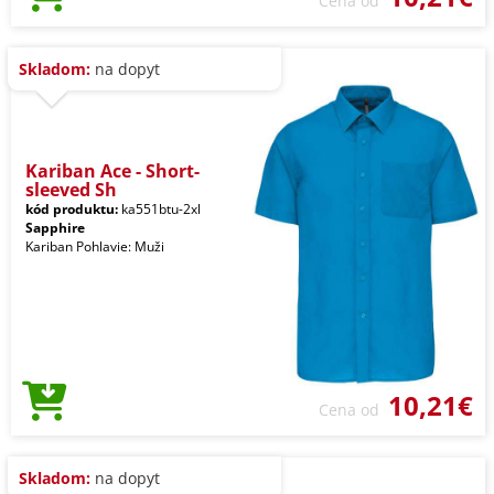
Cena od
Skladom:
na dopyt
Kariban Ace - Short-
sleeved Sh
kód produktu:
ka551btu-2xl
Sapphire
Kariban Pohlavie: Muži
10,21€
Cena od
Skladom:
na dopyt