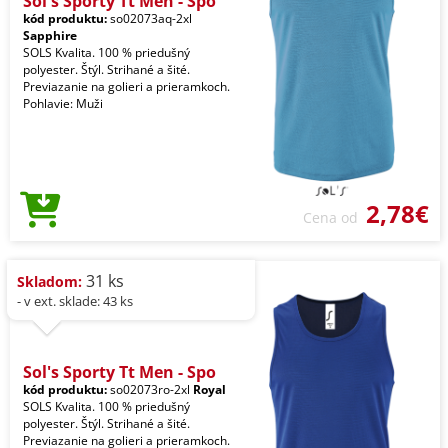
Sol's Sporty Tt Men - Spo
kód produktu:
so02073aq-2xl
Sapphire
SOLS Kvalita. 100 % priedušný
polyester. Štýl. Strihané a šité.
Previazanie na golieri a prieramkoch.
Pohlavie: Muži
2,78€
Cena od
31 ks
Skladom:
- v ext. sklade: 43 ks
Sol's Sporty Tt Men - Spo
kód produktu:
so02073ro-2xl
Royal
SOLS Kvalita. 100 % priedušný
polyester. Štýl. Strihané a šité.
Previazanie na golieri a prieramkoch.