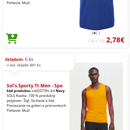
Pohlavie: Muži
2,78€
Cena od
6 ks
Skladom:
- v ext. sklade: 891 ks
Sol's Sporty Tt Men - Spo
kód produktu:
so02073fn-2xl
Navy
SOLS Kvalita. 100 % priedušný
polyester. Štýl. Strihané a šité.
Previazanie na golieri a prieramkoch.
Pohlavie: Muži