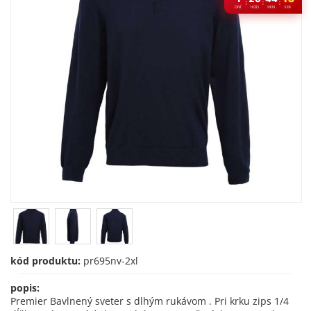
:
:
:
DNÍ
HOD
MIN
SEK
kód produktu:
pr695nv-2xl
popis:
Premier Bavlnený sveter s dlhým rukávom . Pri krku zips 1/4