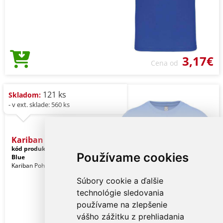
3,17€
Cena od
121 ks
Skladom:
- v ext. sklade: 560 ks
Kariban Bio150ic Men's Ro
kód produktu:
ka3025icsb-2xl
Stone
Používame cookies
Blue
Kariban Pohlavie: Muži
Súbory cookie a ďalšie
technológie sledovania
používame na zlepšenie
vášho zážitku z prehliadania