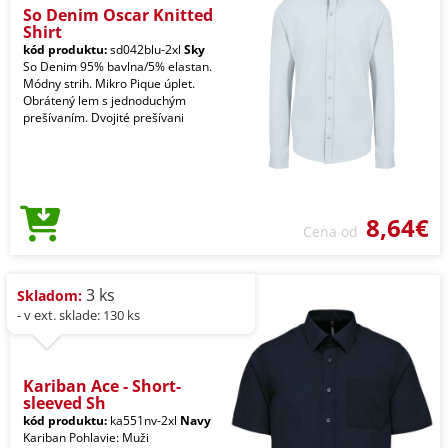
So Denim Oscar Knitted
Shirt
kód produktu:
sd042blu-2xl
Sky
So Denim 95% bavlna/5% elastan.
Módny strih. Mikro Pique úplet.
Obrátený lem s jednoduchým
prešívaním. Dvojité prešívani
8,64€
Cena od
3 ks
Skladom:
- v ext. sklade: 130 ks
Kariban Ace - Short-
sleeved Sh
kód produktu:
ka551nv-2xl
Navy
Kariban Pohlavie: Muži