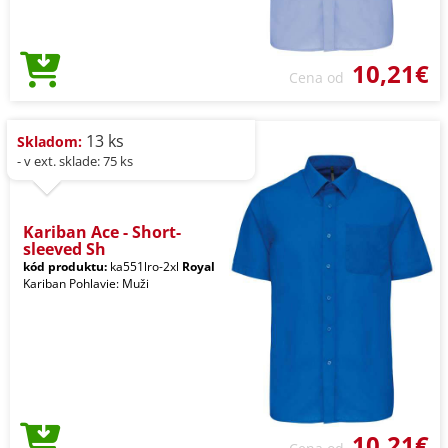
10,21€
Cena od
13 ks
Skladom:
- v ext. sklade: 75 ks
Kariban Ace - Short-
sleeved Sh
kód produktu:
ka551lro-2xl
Royal
Kariban Pohlavie: Muži
10,21€