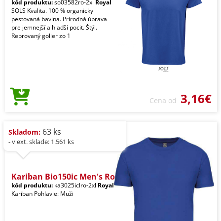
kód produktu:
so03582ro-2xl
Royal
SOLS Kvalita. 100 % organicky
pestovaná bavlna. Prírodná úprava
pre jemnejší a hladší pocit. Štýl.
Rebrovaný golier zo 1
3,16€
Cena od
63 ks
Skladom:
- v ext. sklade: 1.561 ks
Kariban Bio150ic Men's Ro
kód produktu:
ka3025iclro-2xl
Royal
Kariban Pohlavie: Muži