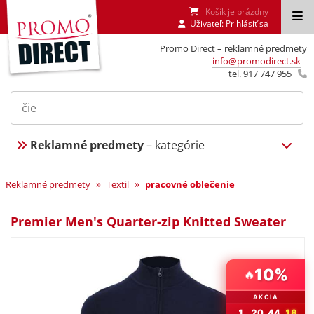
Košík je prázdny
Uživateľ:
Prihlásiť sa
Promo Direct – reklamné predmety
info@promodirect.sk
tel. 917 747 955
Reklamné predmety
– kategórie
»
»
Reklamné predmety
Textil
pracovné oblečenie
Premier Men's Quarter-zip Knitted Sweater
10%
🔥
AKCIA
1
20
44
18