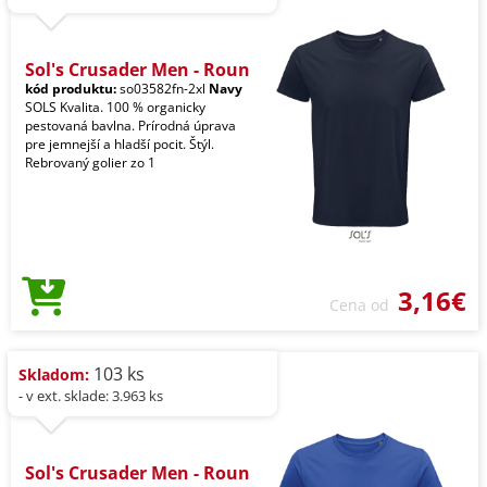
Sol's Crusader Men - Roun
kód produktu:
so03582fn-2xl
Navy
SOLS Kvalita. 100 % organicky
pestovaná bavlna. Prírodná úprava
pre jemnejší a hladší pocit. Štýl.
Rebrovaný golier zo 1
3,16€
Cena od
103 ks
Skladom:
- v ext. sklade: 3.963 ks
Sol's Crusader Men - Roun