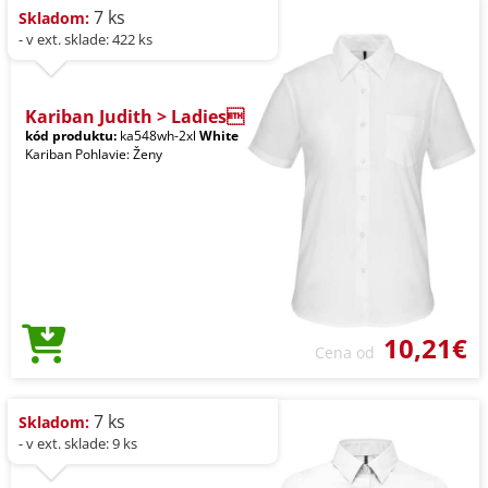
7 ks
Skladom:
- v ext. sklade: 422 ks
Kariban Judith > Ladies
kód produktu:
ka548wh-2xl
White
Kariban Pohlavie: Ženy
10,21€
Cena od
7 ks
Skladom:
- v ext. sklade: 9 ks