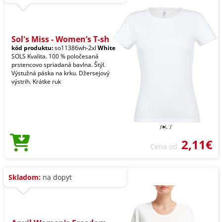
Sol's Miss - Women’s T-sh
kód produktu:
so11386wh-2xl
White
SOLS Kvalita. 100 % poločesaná
prstencovo spriadaná bavlna. Štýl.
Výstužná páska na krku. Džersejový
výstrih. Krátke ruk
2,11€
Cena od
Skladom:
na dopyt