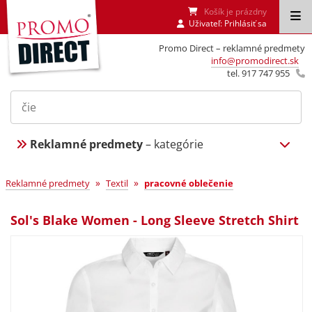
Košík je prázdny
Uživateľ:
Prihlásiť sa
Promo Direct – reklamné predmety
info@promodirect.sk
tel. 917 747 955
Reklamné predmety
– kategórie
»
»
Reklamné predmety
Textil
pracovné oblečenie
Sol's Blake Women - Long Sleeve Stretch Shirt