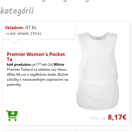
kategórii
47 ks
Skladom:
- v ext. sklade: 216 ks
Premier Women's Pocket
Ta
kód produktu:
pr171wh-2xl
White
Premier Tabard sa oblieka cez hlavu -
dĺžka 68 cm v najdlhšom bode. Bočné
záložky s nastaviteľným zapínaním na
patentky.
8,17€
Cena od