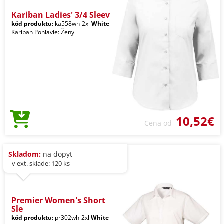
Kariban Ladies' 3/4 Sleev
kód produktu:
ka558wh-2xl
White
Kariban Pohlavie: Ženy
10,52€
Cena od
Skladom:
na dopyt
- v ext. sklade: 120 ks
Premier Women's Short
Sle
kód produktu:
pr302wh-2xl
White