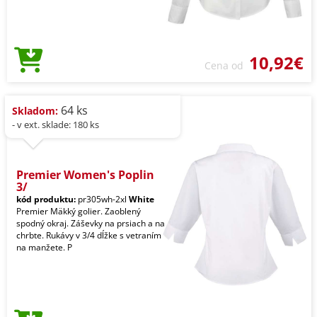
10,92€
Cena od
64 ks
Skladom:
- v ext. sklade: 180 ks
Premier Women's Poplin
3/
kód produktu:
pr305wh-2xl
White
Premier Mäkký golier. Zaoblený
spodný okraj. Záševky na prsiach a na
chrbte. Rukávy v 3/4 dĺžke s vetraním
na manžete. P