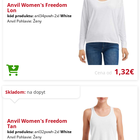
Anvil Women's Freedom
Lon
kód produktu:
anl34pvwh-2xl
White
Anvil Pohlavie: Ženy
1,32€
Cena od
Skladom:
na dopyt
Anvil Women's Freedom
Tan
kód produktu:
anl32pvwh-2xl
White
Anvil Pohlavie: Ženy