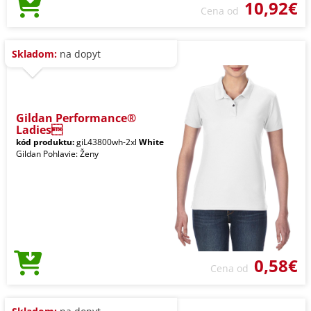
10,92€
Cena od
Skladom:
na dopyt
Gildan Performance®
Ladies
kód produktu:
giL43800wh-2xl
White
Gildan Pohlavie: Ženy
0,58€
Cena od