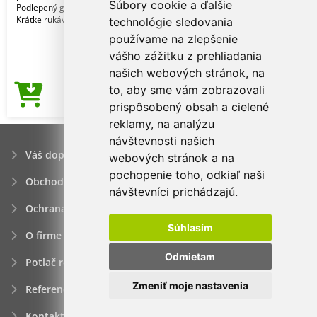
Súbory cookie a ďalšie
Podlepený golier. Rebrovaný golier.
Krátke rukávy. Pri
technológie sledovania
používame na zlepšenie
vášho zážitku z prehliadania
našich webových stránok, na
to, aby sme vám zobrazovali
2,31€
Cena od
prispôsobený obsah a cielené
reklamy, na analýzu
návštevnosti našich
Váš dopyt
webových stránok a na
pochopenie toho, odkiaľ naši
Obchodné podmienky
návštevníci prichádzajú.
Ochrana osobných údajov
Súhlasím
O firme
Odmietam
Potlač reklamných predmetov
Zmeniť moje nastavenia
Referencie
Kontakt