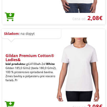
2,08€
Cena od
Skladom:
na dopyt
Gildan Premium Cotton®
Ladies&
kód produktu:
giL4100wh-2xl
White
Gildan 185,0 G/m2 (biela 180,0 G/m2).
100 % prstencovo spriadaná bavlna.
Zmes bavlny a polyesteru pre viacero
farieb. Pr
2,08€