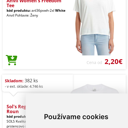
Anvil Women's Freedom
Tee
kód produktu:
anl36pvwh-2xl
White
Anvil Pohlavie: Ženy
2,20€
Cena od
382 ks
Skladom:
- v ext. sklade: 4.746 ks
Sol's Regent Women -
Roun
Používame cookies
kód produktu:
so01825wh-2xl
White
SOLS Kvalita. 100 % poločesaná
prstencovo spriadaná bavlna. Štýl.