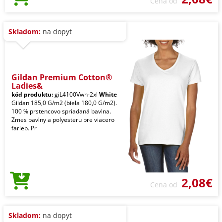
Cena od
Skladom:
na dopyt
Gildan Premium Cotton®
Ladies&
kód produktu:
giL4100Vwh-2xl
White
Gildan 185,0 G/m2 (biela 180,0 G/m2).
100 % prstencovo spriadaná bavlna.
Zmes bavlny a polyesteru pre viacero
farieb. Pr
2,08€
Cena od
Skladom:
na dopyt