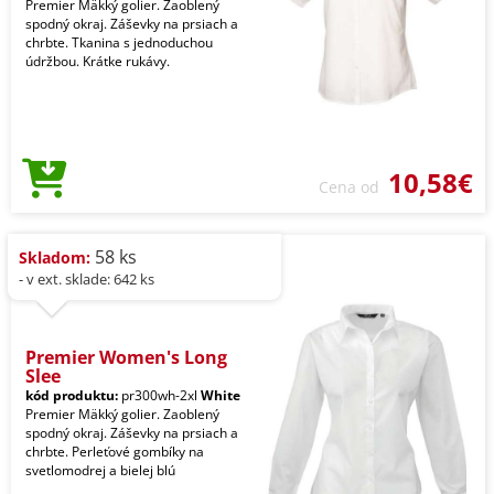
Premier Mäkký golier. Zaoblený
spodný okraj. Záševky na prsiach a
chrbte. Tkanina s jednoduchou
údržbou. Krátke rukávy.
10,58€
Cena od
58 ks
Skladom:
- v ext. sklade: 642 ks
Premier Women's Long
Slee
kód produktu:
pr300wh-2xl
White
Premier Mäkký golier. Zaoblený
spodný okraj. Záševky na prsiach a
chrbte. Perleťové gombíky na
svetlomodrej a bielej blú