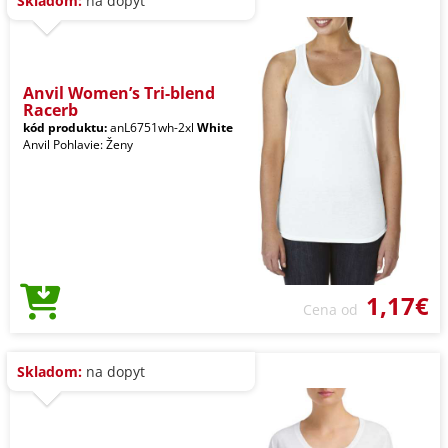
Skladom:
na dopyt
Anvil Women’s Tri-blend
Racerb
kód produktu:
anL6751wh-2xl
White
Anvil Pohlavie: Ženy
1,17€
Cena od
Skladom:
na dopyt