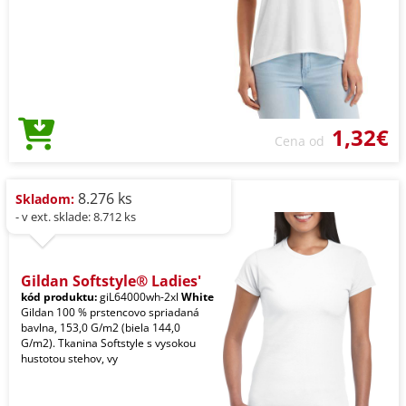
1,32€
Cena od
8.276 ks
Skladom:
- v ext. sklade: 8.712 ks
Gildan Softstyle® Ladies'
kód produktu:
giL64000wh-2xl
White
Gildan 100 % prstencovo spriadaná
bavlna, 153,0 G/m2 (biela 144,0
G/m2). Tkanina Softstyle s vysokou
hustotou stehov, vy