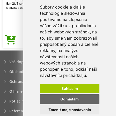
G/m2). Tkanina Softstyle s vysokou
Súbory cookie a ďalšie
hustotou stehov, vy
technológie sledovania
používame na zlepšenie
vášho zážitku z prehliadania
našich webových stránok, na
to, aby sme vám zobrazovali
2,66€
Cena od
prispôsobený obsah a cielené
reklamy, na analýzu
návštevnosti našich
Váš dopyt
webových stránok a na
pochopenie toho, odkiaľ naši
Obchodné podmienky
návštevníci prichádzajú.
Ochrana osobných údajov
Súhlasím
O firme
Odmietam
Potlač reklamných predmetov
Zmeniť moje nastavenia
Referencie