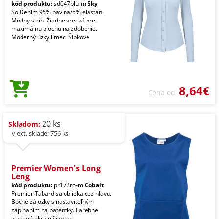
kód produktu:
sd047blu-m
Sky
So Denim 95% bavlna/5% elastan.
Módny strih. Žiadne vrecká pre
maximálnu plochu na zdobenie.
Moderný úzky límec. Šípkové
8,64€
Cena od
20 ks
Skladom:
- v ext. sklade: 756 ks
Premier Women's Long
Leng
kód produktu:
pr172ro-m
Cobalt
Premier Tabard sa oblieka cez hlavu.
Bočné záložky s nastaviteľným
zapínaním na patentky. Farebne
zladené okraje šikmo s