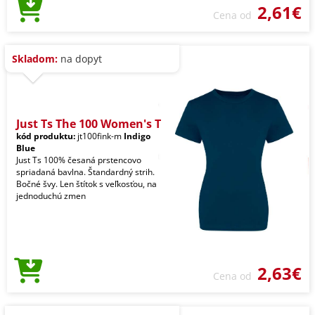
2,61€
Cena od
Skladom:
na dopyt
Just Ts The 100 Women's T
kód produktu:
jt100fink-m
Indigo
Blue
Just Ts 100% česaná prstencovo
spriadaná bavlna. Štandardný strih.
Bočné švy. Len štítok s veľkosťou, na
jednoduchú zmen
2,63€
Cena od