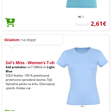
2,61€
Cena od
Skladom:
na dopyt
Sol's Miss - Women’s T-sh
kód produktu:
so11386sb-m
Light
Blue
SOLS Kvalita. 100 % poločesaná
prstencovo spriadaná bavlna. Štýl.
Výstužná páska na krku. Džersejový
výstrih. Krátke ruk