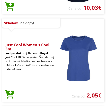
10,03€
Cena od
Skladom:
na dopyt
Just Cool Women's Cool
Sm
kód produktu:
jc025ro-m
Royal
Just Cool 100% polyester. Štandardný
strih. Ľahká hladká tkanina Neoteric
TM spoločnosti AWDis s prirodzenou
priedušnosť
2,05€
Cena od