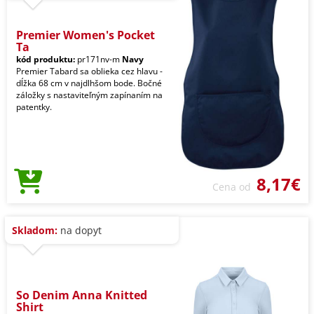
Premier Women's Pocket
Ta
kód produktu:
pr171nv-m
Navy
Premier Tabard sa oblieka cez hlavu -
dĺžka 68 cm v najdlhšom bode. Bočné
záložky s nastaviteľným zapínaním na
patentky.
8,17€
Cena od
Skladom:
na dopyt
So Denim Anna Knitted
Shirt