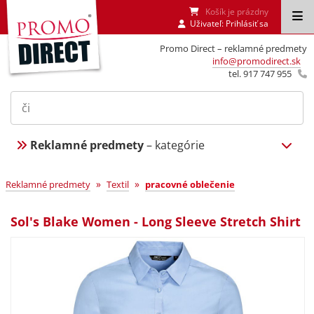
Košík je prázdny
Uživateľ:
Prihlásiť sa
Promo Direct – reklamné predmety
info@promodirect.sk
tel. 917 747 955
Reklamné predmety
– kategórie
»
»
Reklamné predmety
Textil
pracovné oblečenie
Sol's Blake Women - Long Sleeve Stretch Shirt