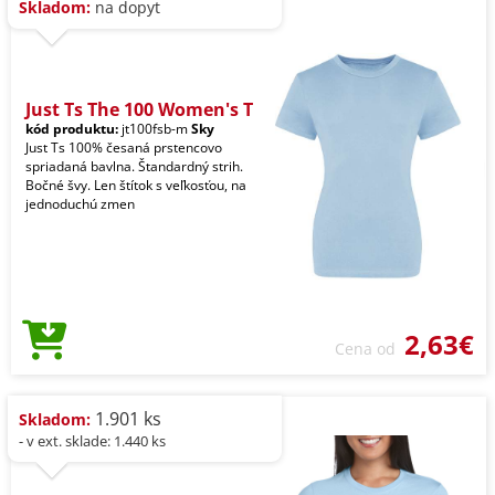
Skladom:
na dopyt
Just Ts The 100 Women's T
kód produktu:
jt100fsb-m
Sky
Just Ts 100% česaná prstencovo
spriadaná bavlna. Štandardný strih.
Bočné švy. Len štítok s veľkosťou, na
jednoduchú zmen
2,63€
Cena od
1.901 ks
Skladom:
- v ext. sklade: 1.440 ks