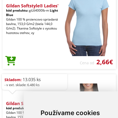
Gildan Softstyle® Ladies'
kód produktu:
giL64000lb-m
Light
Blue
Gildan 100 % prstencovo spriadaná
bavlna, 153,0 G/m2 (biela 144,0
G/m2). Tkanina Softstyle s vysokou
hustotou stehov, vy
2,66€
Cena od
13.035 ks
Skladom:
- v ext. sklade: 6.480 ks
Gildan Softstyle® Ladies'
kód produktu:
giL64000nv-m
Navy
Používame cookies
Gildan 100 % prstencovo spriadaná
bavlna, 153,0 G/m2 (biela 144,0