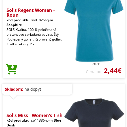
Sol's Regent Women -
Roun
kód produktu:
so01825aq-m
Sapphire
SOLS Kvalita. 100 % poločesaná
prstencovo spriadaná bavlna. Štýl.
Podlepený golier. Rebrovaný golier.
Krátke rukávy. Pri
2,44€
Cena od
Skladom:
na dopyt
Sol's Miss - Women’s T-sh
kód produktu:
so11386nv-m
Blue
Dusk