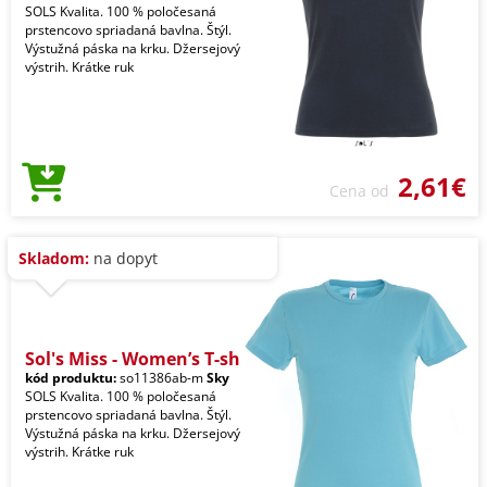
SOLS Kvalita. 100 % poločesaná
prstencovo spriadaná bavlna. Štýl.
Výstužná páska na krku. Džersejový
výstrih. Krátke ruk
2,61€
Cena od
Skladom:
na dopyt
Sol's Miss - Women’s T-sh
kód produktu:
so11386ab-m
Sky
SOLS Kvalita. 100 % poločesaná
prstencovo spriadaná bavlna. Štýl.
Výstužná páska na krku. Džersejový
výstrih. Krátke ruk