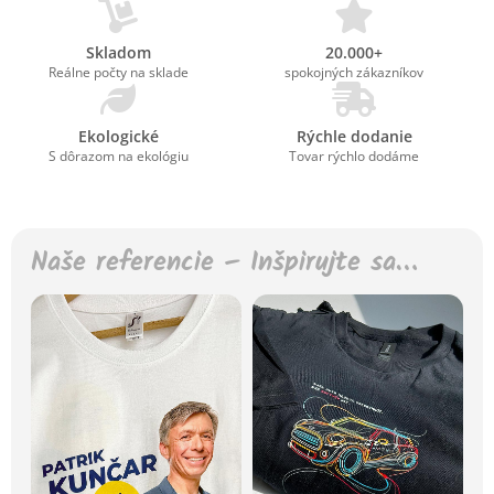
Skladom
20.000+
Reálne počty na sklade
spokojných zákazníkov
Ekologické
Rýchle dodanie
S dôrazom na ekológiu
Tovar rýchlo dodáme
Naše referencie – Inšpirujte sa…