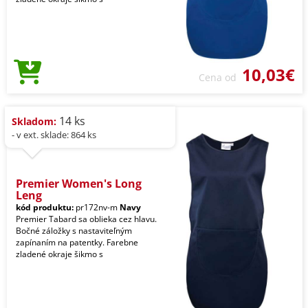
10,03€
Cena od
14 ks
Skladom:
- v ext. sklade: 864 ks
Premier Women's Long
Leng
kód produktu:
pr172nv-m
Navy
Premier Tabard sa oblieka cez hlavu.
Bočné záložky s nastaviteľným
zapínaním na patentky. Farebne
zladené okraje šikmo s