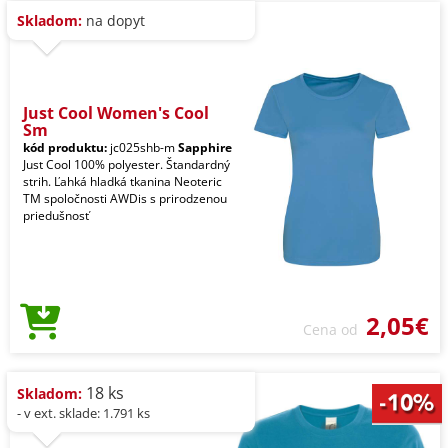
Skladom:
na dopyt
Just Cool Women's Cool
Sm
kód produktu:
jc025shb-m
Sapphire
Just Cool 100% polyester. Štandardný
strih. Ľahká hladká tkanina Neoteric
TM spoločnosti AWDis s prirodzenou
priedušnosť
2,05€
Cena od
18 ks
Skladom:
- v ext. sklade: 1.791 ks