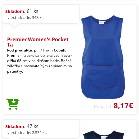
61 ks
Skladom:
- v ext. sklade: 348 ks
Premier Women's Pocket
Ta
kód produktu:
pr171ro-m
Cobalt
Premier Tabard sa oblieka cez hlavu -
dĺžka 68 cm v najdlhšom bode. Bočné
záložky s nastaviteľným zapínaním na
patentky.
8,17€
Cena od
47 ks
Skladom:
- v ext. sklade: 2.532 ks