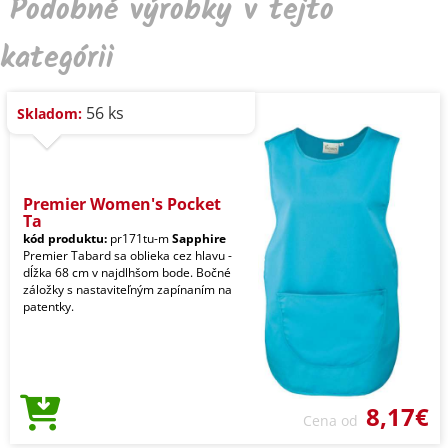
Podobné výrobky v tejto
kategórii
56 ks
Skladom:
Premier Women's Pocket
Ta
kód produktu:
pr171tu-m
Sapphire
Premier Tabard sa oblieka cez hlavu -
dĺžka 68 cm v najdlhšom bode. Bočné
záložky s nastaviteľným zapínaním na
patentky.
8,17€
Cena od