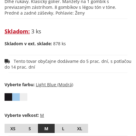
Dlhé rukávy. Klasický golier. Manžety na 1 gombík s
previazaným zástrihom. 8 gombíkov s légou tón v tóne.
Predné a zadné záševky. Pohlavie: Ženy
Skladom:
3 ks
Skladom v ext. sklade:
878 ks
Tento tovar obyčajne dodávame do 5 prac. dní, s potlačou
do 14 prac. dní
Vyberte farbu:
Vyberte veľkosť:
XS
S
M
L
XL